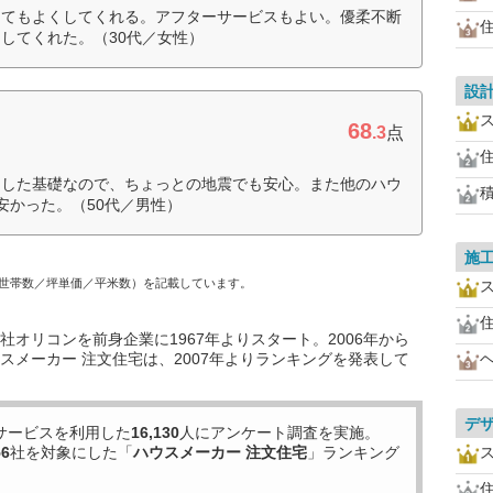
とてもよくしてくれる。アフターサービスもよい。優柔不断
してくれた。（30代／女性）
設
68
.3
点
とした基礎なので、ちょっとの地震でも安心。また他のハウ
安かった。（50代／男性）
施
世帯数／坪単価／平米数）を記載しています。
オリコンを前身企業に1967年よりスタート。2006年から
スメーカー 注文住宅は、2007年よりランキングを発表して
デ
サービスを利用した
16,130
人にアンケート調査を実施。
56
社を対象にした「
ハウスメーカー 注文住宅
」ランキング