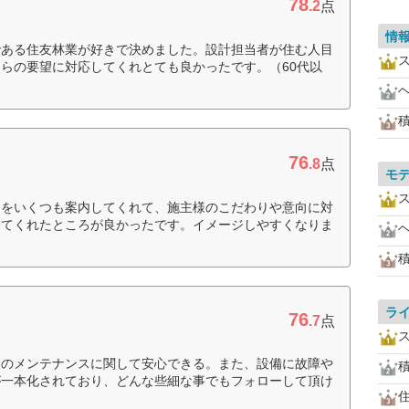
78
.2
点
情
である住友林業が好きで決めました。設計担当者が住む人目
らの要望に対応してくれとても良かったです。（60代以
76
.8
点
モ
物をいくつも案内してくれて、施主様のこだわりや意向に対
してくれたところが良かったです。イメージしやすくなりま
ラ
76
.7
点
後のメンテナンスに関して安心できる。また、設備に故障や
が一本化されており、どんな些細な事でもフォローして頂け