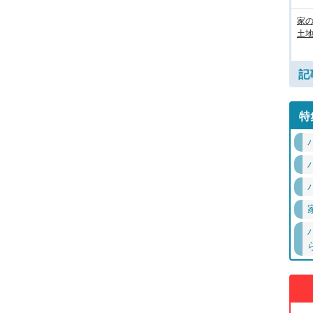
家
土地
記
特