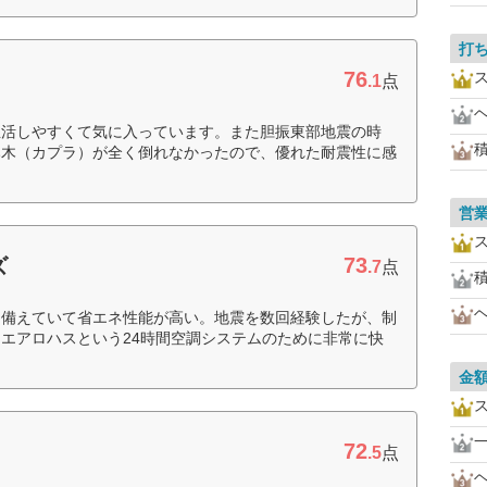
打
76
.1
点
生活しやすくて気に入っています。また胆振東部地震の時
み木（カプラ）が全く倒れなかったので、優れた耐震性に感
営
73
ズ
.7
点
を備えていて省エネ性能が高い。地震を数回経験したが、制
エアロハスという24時間空調システムのために非常に快
金
72
.5
点