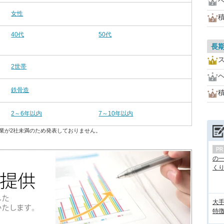
女性
40代
50代
長
2世帯
鉄骨造
2～6年以内
7～10年以内
業が2社未満のため発表しておりません。
の
くり.
大手
特徴