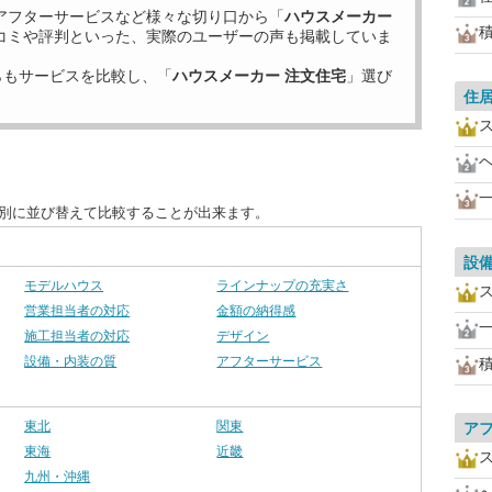
アフターサービスなど様々な切り口から「
ハウスメーカー
コミや評判といった、実際のユーザーの声も掲載していま
らもサービスを比較し、「
ハウスメーカー 注文住宅
」選び
住
目別に並び替えて比較することが出来ます。
設
モデルハウス
ラインナップの充実さ
営業担当者の対応
金額の納得感
施工担当者の対応
デザイン
設備・内装の質
アフターサービス
東北
関東
ア
東海
近畿
九州・沖縄