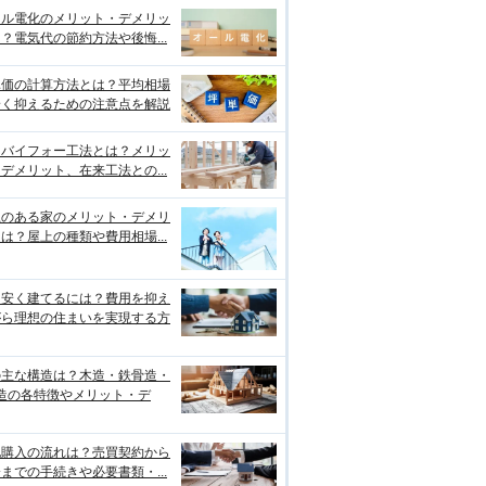
ール電化のメリット・デメリッ
？電気代の節約方法や後悔...
単価の計算方法とは？平均相場
安く抑えるための注意点を解説
ーバイフォー工法とは？メリッ
デメリット、在来工法との...
上のある家のメリット・デメリ
は？屋上の種類や費用相場...
を安く建てるには？費用を抑え
がら理想の住まいを実現する方
の主な構造は？木造・鉄骨造・
C造の各特徴やメリット・デ
地購入の流れは？売買契約から
までの手続きや必要書類・...