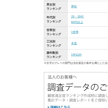
男女別
男性
ランキング
20・30代
年代別
ランキング
60代以上
世帯別
1世帯
ランキング
工法別
木造
ランキング
築年数別
1年以内
ランキング
※文字がグレーの部門は当社規定の条件を満たした企