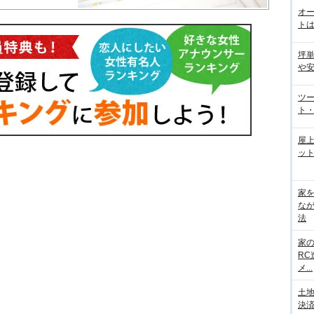
オ
トは
坪
や
ツ
ト・
屋
ット
家
な
法
家
R
メ...
土
決済