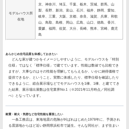
京、神奈川、埼玉、千葉、栃木、茨城、群馬、山
梨、長野、新潟、富山、石川、福井、静岡、愛知、
モデルハウス所
岐阜、三重、大阪、京都、奈良、滋賀、兵庫、和歌
在地
山、鳥取、島根、岡山、広島、山口、徳島、香川、
愛媛、福岡、佐賀、大分、長崎、熊本、宮崎、鹿児
島
あらかじめ住宅品質を体感しておきたい
どんな家が建つかをイメージしやすいように、モデルハウスを「特別
仕様」ではなく「標準仕様」で建てています。性能は数値でも比較でき
ますが、大事なのはその性能を理解してもらえるか、いかに納得価格で
提供できるか、ということ。実際に体感したり、標準仕様を確認したり
できるように、総合展示場などでモデルハウスを1棟、1棟、と建ててき
た結果、
展示場出展数は住宅業界No.1
（※2021年11月時点／同社調
べ）となっています。
耐震・耐火・気密など住宅性能を重視したい
一条工務店は、東海地震の危険が叫ばれはじめた1978年に、予測され
る震源地からほど近い静岡県浜松市で誕生。そんな同社が、まず住まい