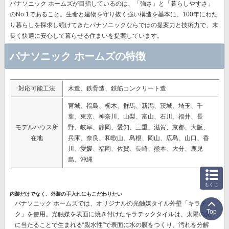
パナソニック ホームズが目指しているのは、「強さ」と「暮らしやすさ」
のNo.1であること。生命と建物を守り抜く強い構造を基本に、
100年にわた
り暮らしを探求し続けてきたパナソニック
ならではの提案力と技術力で、末
長く快適に安心して暮らせる住まいを提案しています。
パナソニック ホームズの特徴
対応可能工法
木造、鉄骨造、鉄筋コンクリート造
宮城、福島、栃木、群馬、新潟、茨城、埼玉、千
葉、東京、神奈川、山梨、富山、石川、福井、長
モデルハウス所
野、岐阜、静岡、愛知、三重、滋賀、京都、大阪、
在地
兵庫、奈良、和歌山、島根、岡山、広島、山口、香
川、愛媛、福岡、佐賀、長崎、熊本、大分、鹿児
島、沖縄
もくじ
内装だけでなく、外装の手入れにもこだわりたい
パナソニック ホームズでは、オリジナルの
光触媒タイル外壁「キラテッ
Top
ク」
を使用。光触媒を表面に焼き付けたキラテックタイルは、太陽の光
に当たることで生まれる“親水性”で表面に水の膜をつくり、汚れを分解