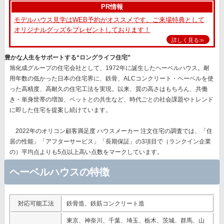
PR情報
モデルハウス見学はWEB予約がオススメです。ご来場特典として
オリジナルグッズをプレゼントしております！
詳しく見る≫
豊かな人生をサポートする“ロングライフ住宅”
旭化成グループの住宅会社として、1972年に誕生したヘーベルハウス。耐
用年数の低かった日本の住宅界に、鉄骨、ALCコンクリート・ヘーベルを使
った高精度、高耐久の住宅工法を実現。以来、質の高さはもちろん、共働
き・単身世帯の増加、ペットとの共生など、時代ごとの社会課題やトレンド
に即した住宅を提案し続けています。
2022年のオリコン顧客満足度 ハウスメーカー 注文住宅の調査では、
「住
居の性能」「アフターサービス」「長期保証」
の3項目で（ランクイン企業
の）平均点よりも5点以上高い点数をマークしています。
ヘーベルハウスの特徴
対応可能工法
鉄骨造、鉄筋コンクリート造
東京、神奈川、千葉、埼玉、栃木、茨城、群馬、山