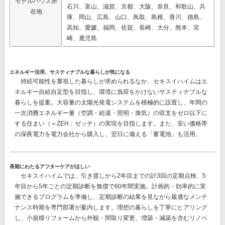
モデルハウス所
石川、富山、滋賀、京都、大阪、奈良、和歌山、兵
在地
庫、岡山、広島、山口、鳥取、島根、香川、徳島、
高知、愛媛、福岡、佐賀、長崎、大分、熊本、宮
崎、鹿児島
エネルギー活用、サスティナブルな暮らしが気になる
持続可能性を重視した暮らしが求められるなか、セキスイハイムはエ
ネルギー自給自足型を目指し、環境に負荷をかけないサスティナブルな
暮らしを提案。大容量の太陽光発電システムを積極的に設置し、
年間の
一次消費エネルギー量（空調・給湯・照明・換気）の収支をゼロ以下に
する
住まい（＝ZEH：ゼッチ）の実現を目指します。また、安い価格帯
の深夜電力を電力会社から購入し、翌日に備える
「蓄電池」
も活用。
長期にわたるアフターケアがほしい
セキスイハイムでは、
引き渡しから2年目までの計3回
の定期点検、
5
年目から5年ごとの
定期診断を
無償で60年間
実施。計画的・効率的に実
施できるプログラムを準備し、定期診断の結果を見ながら最適なメンテ
ナンス時期を専門部署が案内します。理想の暮らしを丁寧にヒアリング
し、小規模リフォームから外観・間取り変更、増築・減築を含むリノベ