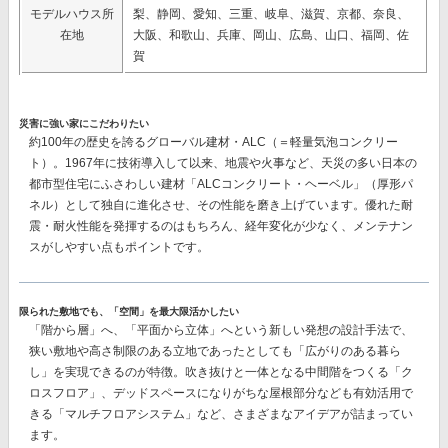
モデルハウス所
梨、静岡、愛知、三重、岐阜、滋賀、京都、奈良、
在地
大阪、和歌山、兵庫、岡山、広島、山口、福岡、佐
賀
災害に強い家にこだわりたい
約100年の歴史を誇るグローバル建材・ALC（＝軽量気泡コンクリー
ト）。1967年に技術導入して以来、地震や火事など、天災の多い日本の
都市型住宅にふさわしい建材
「ALCコンクリート・ヘーベル」（厚形パ
ネル）
として独自に進化させ、その性能を磨き上げています。優れた耐
震・耐火性能を発揮するのはもちろん、経年変化が少なく、メンテナン
スがしやすい点もポイントです。
限られた敷地でも、「空間」を最大限活かしたい
「階から層」へ、「平面から立体」へという新しい発想の設計手法で、
狭い敷地や高さ制限のある立地であったとしても「広がりのある暮ら
し」を実現できるのが特徴。吹き抜けと一体となる中間階をつくる
「ク
ロスフロア」、
デッドスペースになりがちな屋根部分なども有効活用で
きる
「マルチフロアシステム」
など、さまざまなアイデアが詰まってい
ます。