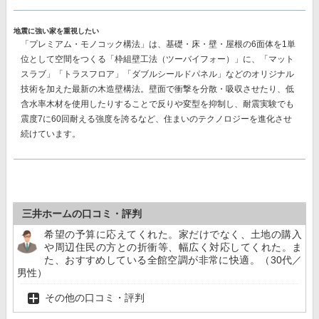
地震に強い家を重視したい
「プレミアム・モノコック構法」
は、基礎・床・壁・屋根の6面体を1単
位として空間をつくる「枠組壁工法（ツーバイフォー）」に、「マット
スラブ」「トラスフロア」「ダブルシールドパネル」などのオリジナル
技術を加えた最新の木造壁構法。壁面で衝撃を分散・吸収させたり、低
含水率木材を使用したりすることで反りや変型を抑制し、耐震実験でも
震度7に60回耐える強度を誇る
など、住まいのテクノロジーを進化させ
続けています。
三井ホームの口コミ・評判
希望の予算に応えてくれた。家だけでなく、土地の購入
や周辺住民の方との折衝等、幅広く対応してくれた。ま
た、おすすめしている全館空調が非常に快適。（30代／
男性）
その他の口コミ・評判