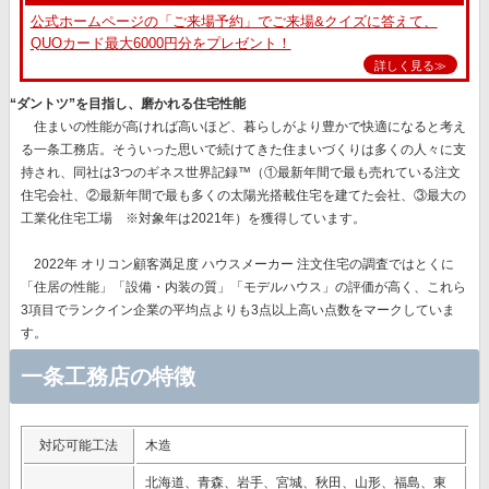
公式ホームページの「ご来場予約」でご来場&クイズに答えて、
QUOカード最大6000円分をプレゼント！
詳しく見る≫
“ダントツ”を目指し、磨かれる住宅性能
住まいの性能が高ければ高いほど、暮らしがより豊かで快適になると考え
る一条工務店。そういった思いで続けてきた住まいづくりは多くの人々に支
持され、同社は
3つのギネス世界記録™（①最新年間で最も売れている注文
住宅会社、②最新年間で最も多くの太陽光搭載住宅を建てた会社、③最大の
工業化住宅工場 ※対象年は2021年）を獲得
しています。
2022年 オリコン顧客満足度 ハウスメーカー 注文住宅の調査ではとくに
「住居の性能」「設備・内装の質」「モデルハウス」
の評価が高く、これら
3項目でランクイン企業の平均点よりも3点以上高い点数をマークしていま
す。
一条工務店の特徴
対応可能工法
木造
北海道、青森、岩手、宮城、秋田、山形、福島、東