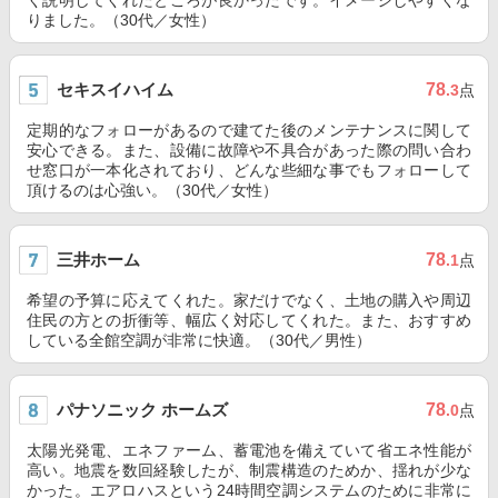
く説明してくれたところが良かったです。イメージしやすくな
りました。（30代／女性）
セキスイハイム
78
.3
点
定期的なフォローがあるので建てた後のメンテナンスに関して
安心できる。また、設備に故障や不具合があった際の問い合わ
せ窓口が一本化されており、どんな些細な事でもフォローして
頂けるのは心強い。（30代／女性）
三井ホーム
78
.1
点
希望の予算に応えてくれた。家だけでなく、土地の購入や周辺
住民の方との折衝等、幅広く対応してくれた。また、おすすめ
している全館空調が非常に快適。（30代／男性）
パナソニック ホームズ
78
.0
点
太陽光発電、エネファーム、蓄電池を備えていて省エネ性能が
高い。地震を数回経験したが、制震構造のためか、揺れが少な
かった。エアロハスという24時間空調システムのために非常に