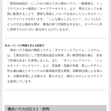
「邸別自由設計」
にこだわり続けてきた積水ハウス。一級建築士、トッ
プクリエイター集団の
「チーフアーキテクト」
など、専任スタッフを全
国に配置することで、豊富な実績とノウハウを生かしたコンサルティン
グとアドバイスを行います。「こんな暮らしがしたい！」という1人ひ
とりの大きな物語を聞き、敷地の持つ可能性を引き出し、オーナーと共
に世界でただ1つの一邸を作り上げていきます。
住まいづくりの実績を支える技術力
積水ハウス独自の構造システム
「ダイナミックフレーム・システム」
は、工業化住宅として型式適合認定を取得。高い耐震性能を備え、安全
で快適な住まいを実現しました。また、
「ダインコンクリート」「シェ
ルテック・コンクリート」
など、高強度・高耐久性能・美しいデザイン
性を兼ね備えたオリジナルの最高級外壁も開発。高断熱仕様による省エ
ネ、太陽光発電による創エネ、畜エネなど、家計にやさしいエコライフ
を提供しています。
積水ハウスの口コミ・評判