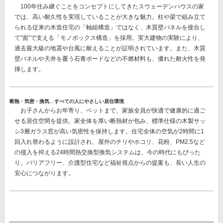
100年住み継ぐことをコンセプトにしてきたスウェーデンハウスの家
では、
高い耐久性を実現
していることが大きな魅力。柱や梁で組み立て
られる従来の木造住宅の「軸組構造」ではなく、
木質壁パネルを接合し
て“面”で支える「モノボックス構造」を採用。
実大建物の実験により、
過去最大級の地震や台風に耐えることが証明されています。また、木質
壁パネルや天井を覆う石膏ボードなどの不燃材料も、優れた耐火性を発
揮します。
断熱・気密・換気…すべての人にやさしい居住環境
お子さんからお年寄り、ペットまで、家族全員が快適で健康的に過ご
せる居住空間を提供。家全体を厚い断熱材が包み、
標準仕様の木製サッ
シ3層ガラス窓が高い気密性を保持
します。住宅全体の空気が2時間に1
回入れ替わるように設計され、屋外のチリやホコリ、花粉、PM2.5など
の侵入を抑える
24時間熱交換型換気システム
は、今の時代にもぴった
り。バリアフリー、介護型住宅など福祉視点からの提案も、長い人生の
安心につながります。