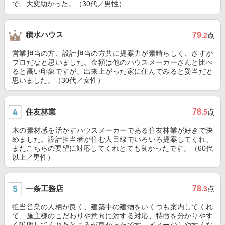
で、大変助かった。（30代／男性）
積水ハウス
79
.2
点
営業担当の方、設計担当の方共に提案力が素晴らしく、さすが
プロだなと思いました。金額は他のハウスメーカーさんと比べ
ると高い印象ですが、出来上がった家に住んでみると妥当だと
思いました。（30代／女性）
住友林業
78
.5
点
木の素材感を活かすハウスメーカーである住友林業が好きで決
めました。設計担当者が住む人目線でいろいろ提案してくれ、
またこちらの要望に対応してくれとても良かったです。（60代
以上／男性）
一条工務店
78
.3
点
担当営業の人柄が良く、建築中の建物をいくつも案内してくれ
て、施主様のこだわりや意向に対する対応、特徴を分かりやす