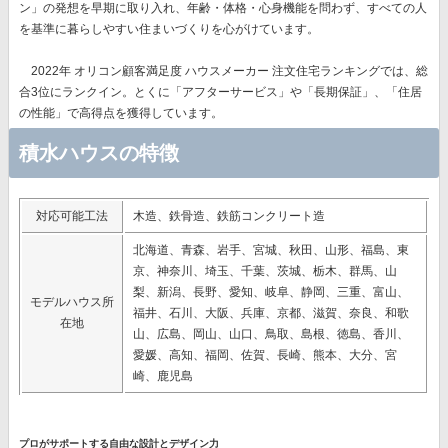
ン」の発想
を早期に取り入れ、年齢・体格・心身機能を問わず、すべての人
を基準に暮らしやすい住まいづくりを心がけています。
2022年 オリコン顧客満足度 ハウスメーカー 注文住宅ランキングでは、総
合3位にランクイン。とくに
「アフターサービス」や「長期保証」、「住居
の性能」で高得点
を獲得しています。
積水ハウスの特徴
対応可能工法
木造、鉄骨造、鉄筋コンクリート造
北海道、青森、岩手、宮城、秋田、山形、福島、東
京、神奈川、埼玉、千葉、茨城、栃木、群馬、山
梨、新潟、長野、愛知、岐阜、静岡、三重、富山、
モデルハウス所
福井、石川、大阪、兵庫、京都、滋賀、奈良、和歌
在地
山、広島、岡山、山口、鳥取、島根、徳島、香川、
愛媛、高知、福岡、佐賀、長崎、熊本、大分、宮
崎、鹿児島
プロがサポートする自由な設計とデザイン力