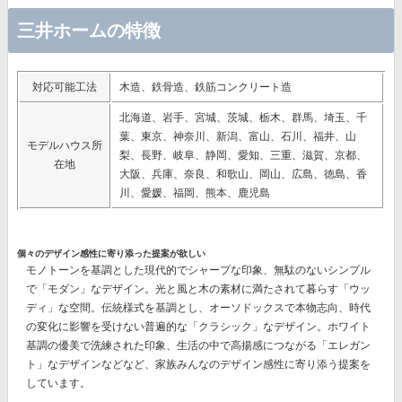
三井ホームの特徴
対応可能工法
木造、鉄骨造、鉄筋コンクリート造
北海道、岩手、宮城、茨城、栃木、群馬、埼玉、千
葉、東京、神奈川、新潟、富山、石川、福井、山
モデルハウス所
梨、長野、岐阜、静岡、愛知、三重、滋賀、京都、
在地
大阪、兵庫、奈良、和歌山、岡山、広島、徳島、香
川、愛媛、福岡、熊本、鹿児島
個々のデザイン感性に寄り添った提案が欲しい
モノトーンを基調とした現代的でシャープな印象、無駄のないシンプル
で「モダン」なデザイン。光と風と木の素材に満たされて暮らす「ウッ
ディ」な空間。伝統様式を基調とし、オーソドックスで本物志向、時代
の変化に影響を受けない普遍的な「クラシック」なデザイン。ホワイト
基調の優美で洗練された印象、生活の中で高揚感につながる「エレガン
ト」なデザインなどなど、
家族みんなのデザイン感性に寄り添う提案
を
しています。