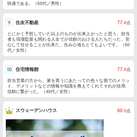
快適である。（50代／男性）
住友不動産
77
.8
点
とにかく予想していた以上のものが出来上がったと思う。担当
者も現場監督も関わる人全てが信頼のおける人たちだった。安
心して任せることが出来た。住み心地もとてもよいです。（50
代／女性）
住宅情報館
77
.5
点
担当営業の方から、家を買うにあたっての色々な面でのメリッ
ト、デメリットなどの情報や知識を教えてくれてそれが信用、
信頼に繋がった。（40代／女性）
スウェーデンハウス
80
.5
点