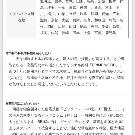
北海道、岩手、宮城、山形、福島、茨城、栃木、群
馬、埼玉、千葉、東京、神奈川、新潟、富山、石
モデルハウス所
川、福井、山梨、長野、岐阜、静岡、愛知、三重、
在地
滋賀、京都、大阪、兵庫、奈良、和歌山、鳥取、島
根、岡山、広島、山口、徳島、香川、愛媛、高知、
福岡、佐賀、長崎、熊本、大分、宮崎、鹿児島
木の持つ特長や特性を活かしたい
世界を網羅する木の調達力と、職人の高い技術力が両立することで可
能となる、高品質な木を活かしたオリジナル部材
「PRIME WOOD」。
家づくりに使用されるすべての木材は、持続可能な森林から伐採された
ものだけ。調達先の名称や所在地、伐採の合法性を徹底的に調べ、確認
が取れたものしか調達しないというこだわりようです。
耐震性能にこだわりたい
同社が独自開発した耐震技術
「ビッグフレーム構法（BF構法）」。
そ
の構造の基本となるビッグコラム（柱）は、一般的な柱に比べ約5倍の
太さがあります。BF構法では、ビッグコラムと梁、基礎を金属と金属に
よるメタルタッチで接合することで、強靭な構造躯体を構築。巨大地震
と強い余震が繰り返し発生することを想定した耐震実験では、
震度6弱