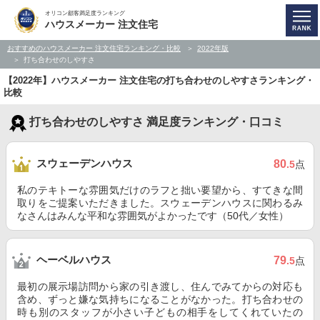
オリコン顧客満足度ランキング
ハウスメーカー 注文住宅
おすすめのハウスメーカー 注文住宅ランキング・比較
2022年版
打ち合わせのしやすさ
【2022年】ハウスメーカー 注文住宅の打ち合わせのしやすさランキング・
比較
打ち合わせのしやすさ 満足度ランキング・口コミ
スウェーデンハウス
80
.5
点
私のテキトーな雰囲気だけのラフと拙い要望から、すてきな間
取りをご提案いただきました。スウェーデンハウスに関わるみ
なさんはみんな平和な雰囲気がよかったです（50代／女性）
ヘーベルハウス
79
.5
点
最初の展示場訪問から家の引き渡し、住んでみてからの対応も
含め、ずっと嫌な気持ちになることがなかった。打ち合わせの
時も別のスタッフが小さい子どもの相手をしてくれていたの