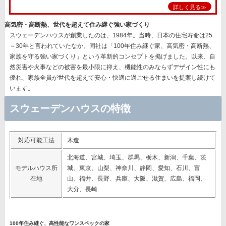
詳しく見る≫
高気密・高断熱、世代を超えて住み継ぐ強い家づくり
スウェーデンハウスが創業したのは、1984年。当時、日本の住宅寿命は25
～30年と言われていたなか、同社は
「100年住み継ぐ家、高気密・高断熱、
家族を守る強い家づくり」
という革新的コンセプトを掲げました。以来、自
然災害や火事などの被害を最小限に抑え、機能性のみならずデザイン性にも
優れ、
家族全員が世代を超えて安心・快適に過ごせる住まいを提案
し続けて
います。
スウェーデンハウスの特徴
対応可能工法
木造
北海道、宮城、埼玉、群馬、栃木、新潟、千葉、茨
モデルハウス所
城、東京、山梨、神奈川、静岡、愛知、石川、富
在地
山、福井、長野、兵庫、大阪、滋賀、広島、福岡、
大分、長崎
100年住み継ぐ、高性能なワンスペックの家