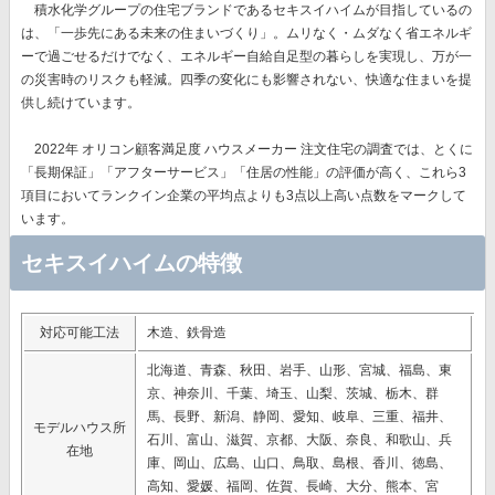
積水化学グループの住宅ブランドであるセキスイハイムが目指しているの
は、
「一歩先にある未来の住まいづくり」。
ムリなく・ムダなく省エネルギ
ーで過ごせるだけでなく、エネルギー自給自足型の暮らしを実現し、万が一
の災害時のリスクも軽減。四季の変化にも影響されない、快適な住まいを提
供し続けています。
2022年 オリコン顧客満足度 ハウスメーカー 注文住宅の調査では、とくに
「長期保証」「アフターサービス」「住居の性能」の評価が高く、これら3
項目においてランクイン企業の平均点よりも3点以上高い点数をマークして
います。
セキスイハイムの特徴
対応可能工法
木造、鉄骨造
北海道、青森、秋田、岩手、山形、宮城、福島、東
京、神奈川、千葉、埼玉、山梨、茨城、栃木、群
馬、長野、新潟、静岡、愛知、岐阜、三重、福井、
モデルハウス所
石川、富山、滋賀、京都、大阪、奈良、和歌山、兵
在地
庫、岡山、広島、山口、鳥取、島根、香川、徳島、
高知、愛媛、福岡、佐賀、長崎、大分、熊本、宮