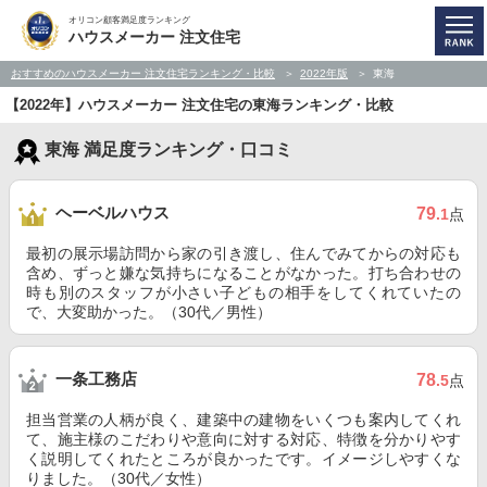
オリコン顧客満足度ランキング
ハウスメーカー 注文住宅
おすすめのハウスメーカー 注文住宅ランキング・比較
2022年版
東海
【2022年】ハウスメーカー 注文住宅の東海ランキング・比較
東海 満足度ランキング・口コミ
ヘーベルハウス
79
.1
点
最初の展示場訪問から家の引き渡し、住んでみてからの対応も
含め、ずっと嫌な気持ちになることがなかった。打ち合わせの
時も別のスタッフが小さい子どもの相手をしてくれていたの
で、大変助かった。（30代／男性）
一条工務店
78
.5
点
担当営業の人柄が良く、建築中の建物をいくつも案内してくれ
て、施主様のこだわりや意向に対する対応、特徴を分かりやす
く説明してくれたところが良かったです。イメージしやすくな
りました。（30代／女性）