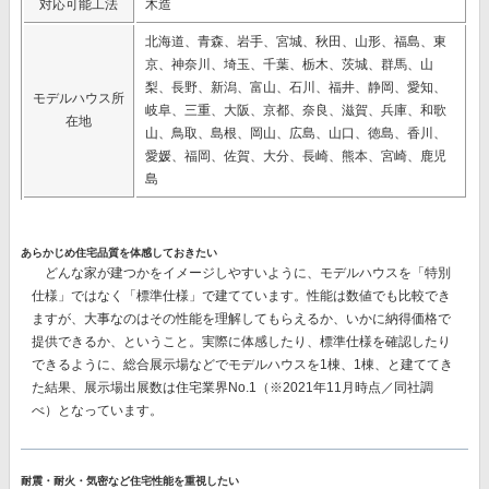
対応可能工法
木造
北海道、青森、岩手、宮城、秋田、山形、福島、東
京、神奈川、埼玉、千葉、栃木、茨城、群馬、山
梨、長野、新潟、富山、石川、福井、静岡、愛知、
モデルハウス所
岐阜、三重、大阪、京都、奈良、滋賀、兵庫、和歌
在地
山、鳥取、島根、岡山、広島、山口、徳島、香川、
愛媛、福岡、佐賀、大分、長崎、熊本、宮崎、鹿児
島
あらかじめ住宅品質を体感しておきたい
どんな家が建つかをイメージしやすいように、モデルハウスを「特別
仕様」ではなく「標準仕様」で建てています。性能は数値でも比較でき
ますが、大事なのはその性能を理解してもらえるか、いかに納得価格で
提供できるか、ということ。実際に体感したり、標準仕様を確認したり
できるように、総合展示場などでモデルハウスを1棟、1棟、と建ててき
た結果、
展示場出展数は住宅業界No.1
（※2021年11月時点／同社調
べ）となっています。
耐震・耐火・気密など住宅性能を重視したい