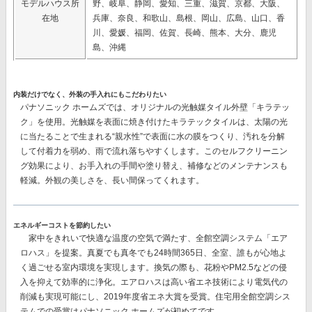
モデルハウス所
野、岐阜、静岡、愛知、三重、滋賀、京都、大阪、
在地
兵庫、奈良、和歌山、島根、岡山、広島、山口、香
川、愛媛、福岡、佐賀、長崎、熊本、大分、鹿児
島、沖縄
内装だけでなく、外装の手入れにもこだわりたい
パナソニック ホームズでは、オリジナルの
光触媒タイル外壁「キラテッ
ク」
を使用。光触媒を表面に焼き付けたキラテックタイルは、太陽の光
に当たることで生まれる“親水性”で表面に水の膜をつくり、汚れを分解
して付着力を弱め、雨で流れ落ちやすくします。このセルフクリーニン
グ効果により、
お手入れの手間や塗り替え、補修などのメンテナンスも
軽減。
外観の美しさを、長い間保ってくれます。
エネルギーコストを節約したい
家中をきれいで快適な温度の空気で満たす、
全館空調システム「エア
ロハス」
を提案。真夏でも真冬でも24時間365日、全室、誰もが心地よ
く過ごせる室内環境を実現します。換気の際も、花粉やPM2.5などの侵
入を抑えて効率的に浄化。エアロハスは高い省エネ技術により電気代の
削減も実現可能にし、
2019年度省エネ大賞を受賞。
住宅用全館空調シス
テムでの受賞はパナソニック ホームズが初めてです。