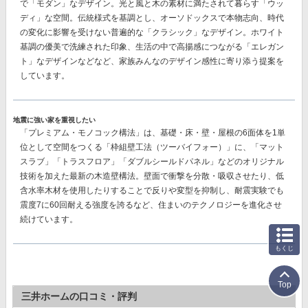
で「モダン」なデザイン。光と風と木の素材に満たされて暮らす「ウッ
ディ」な空間。伝統様式を基調とし、オーソドックスで本物志向、時代
の変化に影響を受けない普遍的な「クラシック」なデザイン。ホワイト
基調の優美で洗練された印象、生活の中で高揚感につながる「エレガン
ト」なデザインなどなど、
家族みんなのデザイン感性に寄り添う提案
を
しています。
地震に強い家を重視したい
「プレミアム・モノコック構法」
は、基礎・床・壁・屋根の6面体を1単
位として空間をつくる「枠組壁工法（ツーバイフォー）」に、「マット
スラブ」「トラスフロア」「ダブルシールドパネル」などのオリジナル
技術を加えた最新の木造壁構法。壁面で衝撃を分散・吸収させたり、低
含水率木材を使用したりすることで反りや変型を抑制し、耐震実験でも
震度7に60回耐える強度を誇る
など、住まいのテクノロジーを進化させ
続けています。
もくじ
Top
三井ホームの口コミ・評判