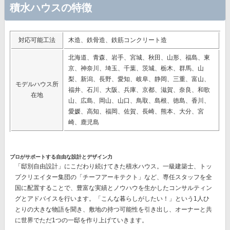
積水ハウスの特徴
対応可能工法
木造、鉄骨造、鉄筋コンクリート造
北海道、青森、岩手、宮城、秋田、山形、福島、東
京、神奈川、埼玉、千葉、茨城、栃木、群馬、山
梨、新潟、長野、愛知、岐阜、静岡、三重、富山、
モデルハウス所
福井、石川、大阪、兵庫、京都、滋賀、奈良、和歌
在地
山、広島、岡山、山口、鳥取、島根、徳島、香川、
愛媛、高知、福岡、佐賀、長崎、熊本、大分、宮
崎、鹿児島
プロがサポートする自由な設計とデザイン力
「邸別自由設計」
にこだわり続けてきた積水ハウス。一級建築士、トッ
プクリエイター集団の
「チーフアーキテクト」
など、専任スタッフを全
国に配置することで、豊富な実績とノウハウを生かしたコンサルティン
グとアドバイスを行います。「こんな暮らしがしたい！」という1人ひ
とりの大きな物語を聞き、敷地の持つ可能性を引き出し、オーナーと共
に世界でただ1つの一邸を作り上げていきます。