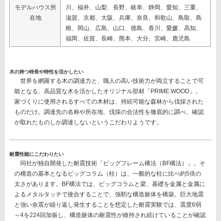
モデルハウス所
川、福井、山梨、長野、岐阜、静岡、愛知、三重、
在地
滋賀、京都、大阪、兵庫、奈良、和歌山、鳥取、島
根、岡山、広島、山口、徳島、香川、愛媛、高知、
福岡、佐賀、長崎、熊本、大分、宮崎、鹿児島
木の持つ特長や特性を活かしたい
世界を網羅する木の調達力と、職人の高い技術力が両立することで可
能となる、高品質な木を活かしたオリジナル部材
「PRIME WOOD」。
家づくりに使用されるすべての木材は、持続可能な森林から伐採された
ものだけ。調達先の名称や所在地、伐採の合法性を徹底的に調べ、確認
が取れたものしか調達しないというこだわりようです。
耐震性能にこだわりたい
同社が独自開発した耐震技術
「ビッグフレーム構法（BF構法）」。
そ
の構造の基本となるビッグコラム（柱）は、一般的な柱に比べ約5倍の
太さがあります。BF構法では、ビッグコラムと梁、基礎を金属と金属に
よるメタルタッチで接合することで、強靭な構造躯体を構築。巨大地震
と強い余震が繰り返し発生することを想定した耐震実験では、
震度6弱
～4を224回加振し、構造躯体の耐震性が維持
され続けていることが確認