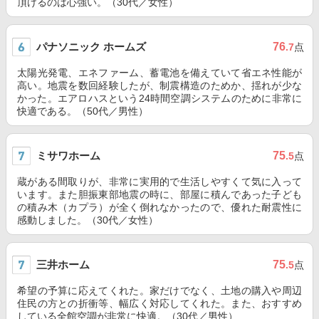
頂けるのは心強い。（30代／女性）
パナソニック ホームズ
76
.7
点
太陽光発電、エネファーム、蓄電池を備えていて省エネ性能が
高い。地震を数回経験したが、制震構造のためか、揺れが少な
かった。エアロハスという24時間空調システムのために非常に
快適である。（50代／男性）
ミサワホーム
75
.5
点
蔵がある間取りが、非常に実用的で生活しやすくて気に入って
います。また胆振東部地震の時に、部屋に積んであった子ども
の積み木（カプラ）が全く倒れなかったので、優れた耐震性に
感動しました。（30代／女性）
三井ホーム
75
.5
点
希望の予算に応えてくれた。家だけでなく、土地の購入や周辺
住民の方との折衝等、幅広く対応してくれた。また、おすすめ
している全館空調が非常に快適。（30代／男性）