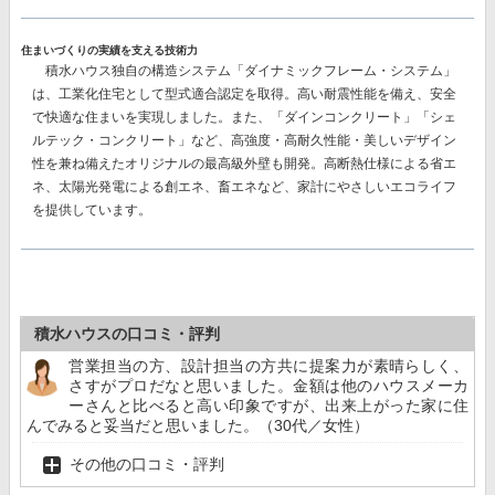
住まいづくりの実績を支える技術力
積水ハウス独自の構造システム
「ダイナミックフレーム・システム」
は、工業化住宅として型式適合認定を取得。高い耐震性能を備え、安全
で快適な住まいを実現しました。また、
「ダインコンクリート」「シェ
ルテック・コンクリート」
など、高強度・高耐久性能・美しいデザイン
性を兼ね備えたオリジナルの最高級外壁も開発。高断熱仕様による省エ
ネ、太陽光発電による創エネ、畜エネなど、家計にやさしいエコライフ
を提供しています。
積水ハウスの口コミ・評判
営業担当の方、設計担当の方共に提案力が素晴らしく、
さすがプロだなと思いました。金額は他のハウスメーカ
ーさんと比べると高い印象ですが、出来上がった家に住
んでみると妥当だと思いました。（30代／女性）
その他の口コミ・評判