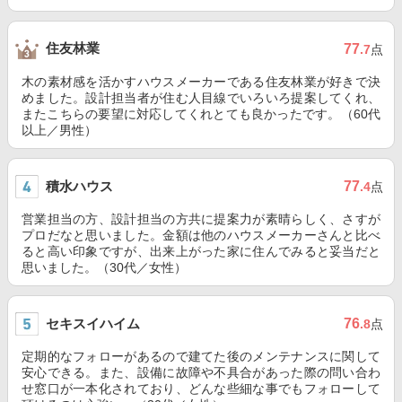
住友林業
77
.7
点
木の素材感を活かすハウスメーカーである住友林業が好きで決
めました。設計担当者が住む人目線でいろいろ提案してくれ、
またこちらの要望に対応してくれとても良かったです。（60代
以上／男性）
積水ハウス
77
.4
点
営業担当の方、設計担当の方共に提案力が素晴らしく、さすが
プロだなと思いました。金額は他のハウスメーカーさんと比べ
ると高い印象ですが、出来上がった家に住んでみると妥当だと
思いました。（30代／女性）
セキスイハイム
76
.8
点
定期的なフォローがあるので建てた後のメンテナンスに関して
安心できる。また、設備に故障や不具合があった際の問い合わ
せ窓口が一本化されており、どんな些細な事でもフォローして