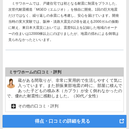
ミサワホームでは、戸建住宅では初となる耐震に制震をプラスした、
次世代耐震構造「MGEO（エムジオ）」を独自に開発。
1回の巨大地震
だけではなく、繰り返しの余震にも考慮し、安心を届けています。開発
当時の実大実験では、阪神・淡路大震災の2倍を超える2000ガルの振動
に耐え、東日本大震災においては、震度6以上を記録した地域のオーナ
ーの住まいは12000棟以上にのぼりましたが、地震の揺れによる倒壊は
見られなかったといいます。
ミサワホームの口コミ・評判
蔵がある間取りが、非常に実用的で生活しやすくて気に
入っています。また胆振東部地震の時に、部屋に積んで
あった子どもの積み木（カプラ）が全く倒れなかったの
で、優れた耐震性に感動しました。（30代／女性）
その他の口コミ・評判
得点・口コミの詳細を見る