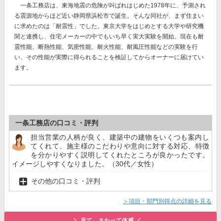
一条工務店は、東海地震の危険が叫ばれはじめた1978年に、予測され
る震源地からほど近い静岡県浜松市で誕生。そんな同社が、まず住まい
に求めたのは「耐震性」でした。東京大学をはじめとする大学や研究機
関と連携し、住宅メーカーの中でもいち早く実大実験を開始。現在も耐
震性能、断熱性能、気密性能、耐火性能、耐風圧性能などの実験を行
い、その性能が実際に得られることを検証してからオーナーに届けてい
ます。
一条工務店の口コミ・評判
担当営業の人柄が良く、建築中の建物をいくつも案内し
てくれて、施主様のこだわりや意向に対する対応、特徴
を分かりやすく説明してくれたところが良かったです。
イメージしやすくなりました。（30代／女性）
その他の口コミ・評判
＞項目・部門別得点の詳細を見る
＼ 見て、さわって体感 ／