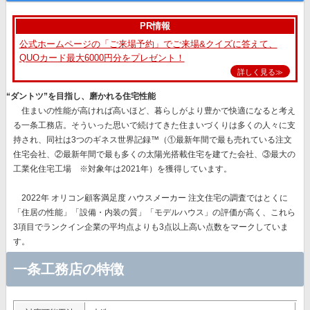
PR情報
公式ホームページの「ご来場予約」でご来場&クイズに答えて、
QUOカード最大6000円分をプレゼント！
詳しく見る≫
“ダントツ”を目指し、磨かれる住宅性能
住まいの性能が高ければ高いほど、暮らしがより豊かで快適になると考え
る一条工務店。そういった思いで続けてきた住まいづくりは多くの人々に支
持され、同社は
3つのギネス世界記録™（①最新年間で最も売れている注文
住宅会社、②最新年間で最も多くの太陽光搭載住宅を建てた会社、③最大の
工業化住宅工場 ※対象年は2021年）を獲得
しています。
2022年 オリコン顧客満足度 ハウスメーカー 注文住宅の調査ではとくに
「住居の性能」「設備・内装の質」「モデルハウス」
の評価が高く、これら
3項目でランクイン企業の平均点よりも3点以上高い点数をマークしていま
す。
一条工務店の特徴