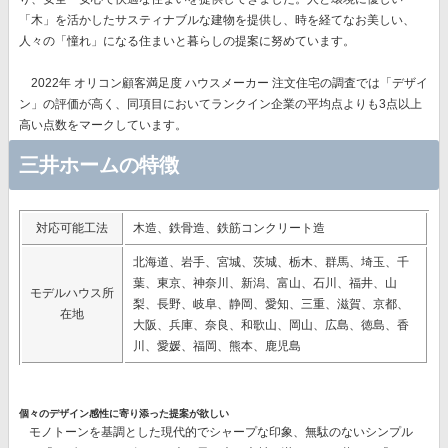
「木」を活かしたサスティナブルな建物を提供し、時を経てなお美しい、
人々の「憧れ」になる住まいと暮らしの提案に努めています。
2022年 オリコン顧客満足度 ハウスメーカー 注文住宅の調査では
「デザイ
ン」
の評価が高く、同項目においてランクイン企業の平均点よりも3点以上
高い点数をマークしています。
三井ホームの特徴
対応可能工法
木造、鉄骨造、鉄筋コンクリート造
北海道、岩手、宮城、茨城、栃木、群馬、埼玉、千
葉、東京、神奈川、新潟、富山、石川、福井、山
モデルハウス所
梨、長野、岐阜、静岡、愛知、三重、滋賀、京都、
在地
大阪、兵庫、奈良、和歌山、岡山、広島、徳島、香
川、愛媛、福岡、熊本、鹿児島
個々のデザイン感性に寄り添った提案が欲しい
モノトーンを基調とした現代的でシャープな印象、無駄のないシンプル