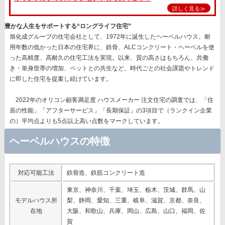
詳しく見る≫
豊かな人生をサポートする“ロングライフ住宅”
旭化成グループの住宅会社として、1972年に誕生したヘーベルハウス。耐
用年数の低かった日本の住宅界に、鉄骨、ALCコンクリート・ヘーベルを使
った高精度、高耐久の住宅工法を実現。以来、質の高さはもちろん、共働
き・単身世帯の増加、ペットとの共生など、時代ごとの社会課題やトレンド
に即した住宅を提案し続けています。
2022年のオリコン顧客満足度 ハウスメーカー 注文住宅の調査では、
「住
居の性能」「アフターサービス」「長期保証」
の3項目で（ランクイン企業
の）平均点よりも5点以上高い点数をマークしています。
ヘーベルハウスの特徴
対応可能工法
鉄骨造、鉄筋コンクリート造
東京、神奈川、千葉、埼玉、栃木、茨城、群馬、山
モデルハウス所
梨、静岡、愛知、三重、岐阜、滋賀、京都、奈良、
在地
大阪、和歌山、兵庫、岡山、広島、山口、福岡、佐
賀