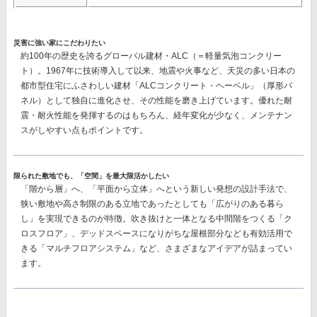
災害に強い家にこだわりたい
約100年の歴史を誇るグローバル建材・ALC（＝軽量気泡コンクリー
ト）。1967年に技術導入して以来、地震や火事など、天災の多い日本の
都市型住宅にふさわしい建材
「ALCコンクリート・ヘーベル」（厚形パ
ネル）
として独自に進化させ、その性能を磨き上げています。優れた耐
震・耐火性能を発揮するのはもちろん、経年変化が少なく、メンテナン
スがしやすい点もポイントです。
限られた敷地でも、「空間」を最大限活かしたい
「階から層」へ、「平面から立体」へという新しい発想の設計手法で、
狭い敷地や高さ制限のある立地であったとしても「広がりのある暮ら
し」を実現できるのが特徴。吹き抜けと一体となる中間階をつくる
「ク
ロスフロア」、
デッドスペースになりがちな屋根部分なども有効活用で
きる
「マルチフロアシステム」
など、さまざまなアイデアが詰まってい
ます。