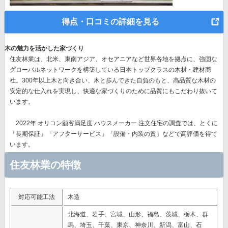
得点・口コミの詳細を見る
木の魅力を活かした家づくり
住友林業は、北米、東南アジア、オセアニアなど世界各地を拠点に、強固な
グローバルネットワークを構築している日本トップクラスの木材・建材商
社。300年以上木と向き合い、木と歩んできた自負のもと、高品質な木材の
安定的な仕入れを実現し、快適な家づくりのために品質にもこだわり抜いて
います。
2022年 オリコン顧客満足度 ハウスメーカー 注文住宅の調査では、とくに
「長期保証」「アフターサービス」「設備・内装の質」
などで高評価を得て
います。
住友林業の特徴
対応可能工法
木造
北海道、岩手、宮城、山形、福島、茨城、栃木、群
馬、埼玉、千葉、東京、神奈川、新潟、富山、石