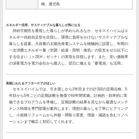
崎、鹿児島
エネルギー活用、サスティナブルな暮らしが気になる
持続可能性を重視した暮らしが求められるなか、セキスイハイムはエ
ネルギー自給自足型を目指し、環境に負荷をかけないサスティナブルな
暮らしを提案。大容量の太陽光発電システムを積極的に設置し、
年間の
一次消費エネルギー量（空調・給湯・照明・換気）の収支をゼロ以下に
する
住まい（＝ZEH：ゼッチ）の実現を目指します。また、安い価格帯
の深夜電力を電力会社から購入し、翌日に備える
「蓄電池」
も活用。
長期にわたるアフターケアがほしい
セキスイハイムでは、
引き渡しから2年目までの計3回
の定期点検、
5
年目から5年ごとの
定期診断を
無償で60年間
実施。計画的・効率的に実
施できるプログラムを準備し、定期診断の結果を見ながら最適なメンテ
ナンス時期を専門部署が案内します。理想の暮らしを丁寧にヒアリング
し、小規模リフォームから外観・間取り変更、増築・減築を含むリノベ
ーションまで幅広く対応してくれます。