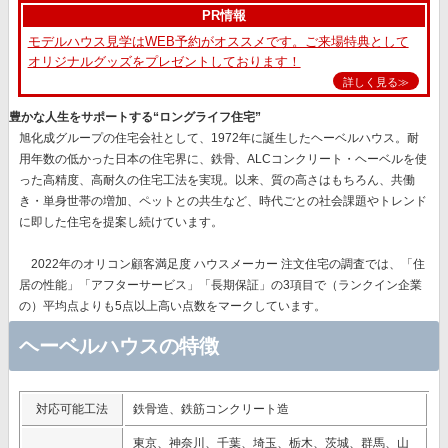
PR情報
モデルハウス見学はWEB予約がオススメです。ご来場特典として
オリジナルグッズをプレゼントしております！
詳しく見る≫
豊かな人生をサポートする“ロングライフ住宅”
旭化成グループの住宅会社として、1972年に誕生したヘーベルハウス。耐
用年数の低かった日本の住宅界に、鉄骨、ALCコンクリート・ヘーベルを使
った高精度、高耐久の住宅工法を実現。以来、質の高さはもちろん、共働
き・単身世帯の増加、ペットとの共生など、時代ごとの社会課題やトレンド
に即した住宅を提案し続けています。
2022年のオリコン顧客満足度 ハウスメーカー 注文住宅の調査では、
「住
居の性能」「アフターサービス」「長期保証」
の3項目で（ランクイン企業
の）平均点よりも5点以上高い点数をマークしています。
ヘーベルハウスの特徴
対応可能工法
鉄骨造、鉄筋コンクリート造
東京、神奈川、千葉、埼玉、栃木、茨城、群馬、山