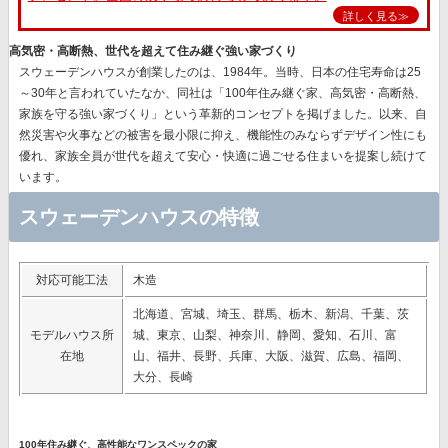
詳しく見る≫
高気密・高断熱、世代を超えて住み継ぐ強い家づくり
スウェーデンハウスが創業したのは、1984年。当時、日本の住宅寿命は25
～30年と言われていたなか、同社は
「100年住み継ぐ家、高気密・高断熱、
家族を守る強い家づくり」
という革新的コンセプトを掲げました。以来、自
然災害や火事などの被害を最小限に抑え、機能性のみならずデザイン性にも
優れ、
家族全員が世代を超えて安心・快適に過ごせる住まいを提案
し続けて
います。
スウェーデンハウスの特徴
対応可能工法
木造
北海道、宮城、埼玉、群馬、栃木、新潟、千葉、茨
モデルハウス所
城、東京、山梨、神奈川、静岡、愛知、石川、富
在地
山、福井、長野、兵庫、大阪、滋賀、広島、福岡、
大分、長崎
100年住み継ぐ、高性能なワンスペックの家