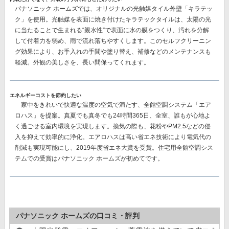
パナソニック ホームズでは、オリジナルの
光触媒タイル外壁「キラテッ
ク」
を使用。光触媒を表面に焼き付けたキラテックタイルは、太陽の光
に当たることで生まれる“親水性”で表面に水の膜をつくり、汚れを分解
して付着力を弱め、雨で流れ落ちやすくします。このセルフクリーニン
グ効果により、
お手入れの手間や塗り替え、補修などのメンテナンスも
軽減。
外観の美しさを、長い間保ってくれます。
エネルギーコストを節約したい
家中をきれいで快適な温度の空気で満たす、
全館空調システム「エア
ロハス」
を提案。真夏でも真冬でも24時間365日、全室、誰もが心地よ
く過ごせる室内環境を実現します。換気の際も、花粉やPM2.5などの侵
入を抑えて効率的に浄化。エアロハスは高い省エネ技術により電気代の
削減も実現可能にし、
2019年度省エネ大賞を受賞。
住宅用全館空調シス
テムでの受賞はパナソニック ホームズが初めてです。
パナソニック ホームズの口コミ・評判