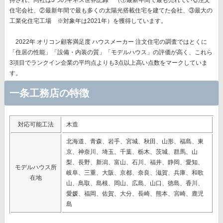
持され、同社は
3つのギネス世界記録™（①最新年間で最も売れている注文
住宅会社、②最新年間で最も多くの太陽光搭載住宅を建てた会社、③最大の
工業化住宅工場 ※対象年は2021年）を獲得
しています。
2022年 オリコン顧客満足度 ハウスメーカー 注文住宅の調査ではとくに
「住居の性能」「設備・内装の質」「モデルハウス」
の評価が高く、これら
3項目でランクイン企業の平均点よりも3点以上高い点数をマークしていま
す。
一条工務店の特徴
対応可能工法
木造
北海道、青森、岩手、宮城、秋田、山形、福島、東
京、神奈川、埼玉、千葉、栃木、茨城、群馬、山
梨、長野、新潟、富山、石川、福井、静岡、愛知、
モデルハウス所
岐阜、三重、大阪、京都、奈良、滋賀、兵庫、和歌
在地
山、鳥取、島根、岡山、広島、山口、徳島、香川、
愛媛、福岡、佐賀、大分、長崎、熊本、宮崎、鹿児
島