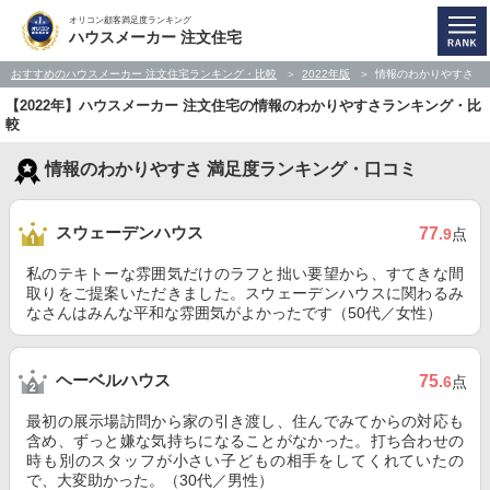
オリコン顧客満足度ランキング
ハウスメーカー 注文住宅
おすすめのハウスメーカー 注文住宅ランキング・比較
2022年版
情報のわかりやすさ
【2022年】ハウスメーカー 注文住宅の情報のわかりやすさランキング・比
較
情報のわかりやすさ 満足度ランキング・口コミ
スウェーデンハウス
77
.9
点
私のテキトーな雰囲気だけのラフと拙い要望から、すてきな間
取りをご提案いただきました。スウェーデンハウスに関わるみ
なさんはみんな平和な雰囲気がよかったです（50代／女性）
ヘーベルハウス
75
.6
点
最初の展示場訪問から家の引き渡し、住んでみてからの対応も
含め、ずっと嫌な気持ちになることがなかった。打ち合わせの
時も別のスタッフが小さい子どもの相手をしてくれていたの
で、大変助かった。（30代／男性）