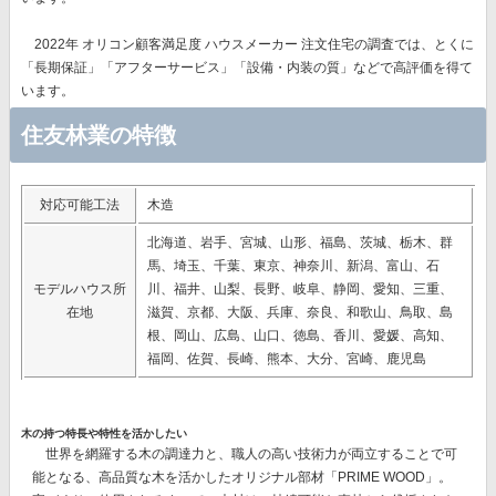
2022年 オリコン顧客満足度 ハウスメーカー 注文住宅の調査では、とくに
「長期保証」「アフターサービス」「設備・内装の質」
などで高評価を得て
います。
住友林業の特徴
対応可能工法
木造
北海道、岩手、宮城、山形、福島、茨城、栃木、群
馬、埼玉、千葉、東京、神奈川、新潟、富山、石
モデルハウス所
川、福井、山梨、長野、岐阜、静岡、愛知、三重、
在地
滋賀、京都、大阪、兵庫、奈良、和歌山、鳥取、島
根、岡山、広島、山口、徳島、香川、愛媛、高知、
福岡、佐賀、長崎、熊本、大分、宮崎、鹿児島
木の持つ特長や特性を活かしたい
世界を網羅する木の調達力と、職人の高い技術力が両立することで可
能となる、高品質な木を活かしたオリジナル部材
「PRIME WOOD」。