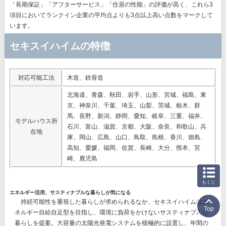
「長期保証」「アフターサービス」「住居の性能」の評価が高く、これら3
項目においてランクイン企業の平均点よりも3点以上高い点数をマークして
います。
セキスイハイムの特徴
対応可能工法
木造、鉄骨造
北海道、青森、秋田、岩手、山形、宮城、福島、東
京、神奈川、千葉、埼玉、山梨、茨城、栃木、群
馬、長野、新潟、静岡、愛知、岐阜、三重、福井、
モデルハウス所
石川、富山、滋賀、京都、大阪、奈良、和歌山、兵
在地
庫、岡山、広島、山口、鳥取、島根、香川、徳島、
高知、愛媛、福岡、佐賀、長崎、大分、熊本、宮
崎、鹿児島
もくじ
エネルギー活用、サスティナブルな暮らしが気になる
持続可能性を重視した暮らしが求められるなか、セキスイハイムはエ
Top
ネルギー自給自足型を目指し、環境に負荷をかけないサスティナブルな
暮らしを提案。大容量の太陽光発電システムを積極的に設置し、
年間の