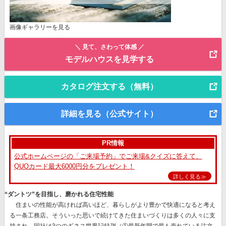
画像ギャラリーを見る
＼ 見て、さわって体感 ／
モデルハウスを見学する
カタログ注文する（無料）
詳細を見る（公式サイト）
PR情報
公式ホームページの「ご来場予約」でご来場&クイズに答えて、
QUOカード最大6000円分をプレゼント！
詳しく見る≫
“ダントツ”を目指し、磨かれる住宅性能
住まいの性能が高ければ高いほど、暮らしがより豊かで快適になると考え
る一条工務店。そういった思いで続けてきた住まいづくりは多くの人々に支