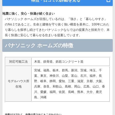
得点・口コミの詳細を見る
地震に強く、安心・快適が続く住まい
パナソニック ホームズが目指しているのは、「強さ」と「暮らしやすさ」
のNo.1であること。生命と建物を守り抜く強い構造を基本に、
100年にわた
り暮らしを探求し続けてきたパナソニック
ならではの提案力と技術力で、末
長く快適に安心して暮らせる住まいを提案しています。
パナソニック ホームズの特徴
対応可能工法
木造、鉄骨造、鉄筋コンクリート造
宮城、福島、栃木、群馬、新潟、茨城、埼玉、千
葉、東京、神奈川、山梨、富山、石川、福井、長
モデルハウス所
野、岐阜、静岡、愛知、三重、滋賀、京都、大阪、
在地
兵庫、奈良、和歌山、島根、岡山、広島、山口、香
川、愛媛、福岡、佐賀、長崎、熊本、大分、鹿児
島、沖縄
内装だけでなく、外装の手入れにもこだわりたい