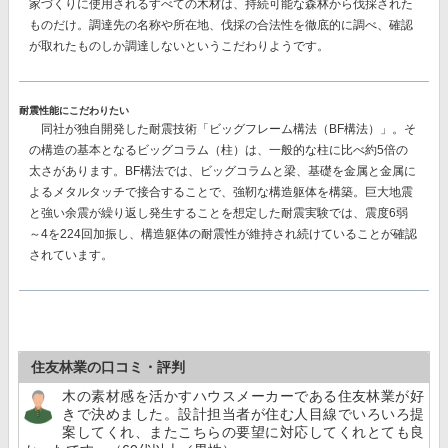
家づくりに使用されるすべての木材は、持続可能な森林から伐採された
ものだけ。調達先の名称や所在地、伐採の合法性を徹底的に調べ、確認
が取れたものしか調達しないというこだわりようです。
耐震性能にこだわりたい
同社が独自開発した耐震技術
「ビッグフレーム構法（BF構法）」。
そ
の構造の基本となるビッグコラム（柱）は、一般的な柱に比べ約5倍の
太さがあります。BF構法では、ビッグコラムと梁、基礎を金属と金属に
よるメタルタッチで接合することで、強靭な構造躯体を構築。巨大地震
と強い余震が繰り返し発生することを想定した耐震実験では、
震度6弱
～4を224回加振し、構造躯体の耐震性が維持
され続けていることが確認
されています。
住友林業の口コミ・評判
木の素材感を活かすハウスメーカーである住友林業が好
きで決めました。設計担当者が住む人目線でいろいろ提
案してくれ、またこちらの要望に対応してくれとても良