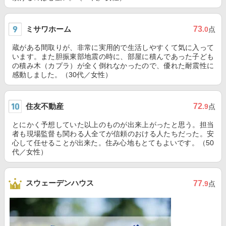
ミサワホーム
73
.0
点
蔵がある間取りが、非常に実用的で生活しやすくて気に入って
います。また胆振東部地震の時に、部屋に積んであった子ども
の積み木（カプラ）が全く倒れなかったので、優れた耐震性に
感動しました。（30代／女性）
住友不動産
72
.9
点
とにかく予想していた以上のものが出来上がったと思う。担当
者も現場監督も関わる人全てが信頼のおける人たちだった。安
心して任せることが出来た。住み心地もとてもよいです。（50
代／女性）
スウェーデンハウス
77
.9
点