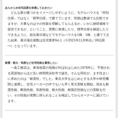
あらかじめ住宅品質を体感しておきたい
どんな家が建つかをイメージしやすいように、モデルハウスを「特別
仕様」ではなく「標準仕様」で建てています。性能は数値でも比較でき
ますが、大事なのはその性能を理解してもらえるか、いかに納得価格で
提供できるか、ということ。実際に体感したり、標準仕様を確認したり
できるように、総合展示場などでモデルハウスを1棟、1棟、と建ててき
た結果、
展示場出展数は住宅業界No.1
（※2021年11月時点／同社調
べ）となっています。
耐震・耐火・気密など住宅性能を重視したい
一条工務店は、東海地震の危険が叫ばれはじめた1978年に、予測され
る震源地からほど近い静岡県浜松市で誕生。そんな同社が、まず住まい
に求めたのは「耐震性」でした。東京大学をはじめとする大学や研究機
関と連携し、住宅メーカーの中でもいち早く実大実験を開始。現在も耐
震性能、断熱性能、気密性能、耐火性能、耐風圧性能などの実験を行
い、その性能が実際に得られることを検証してからオーナーに届けてい
ます。