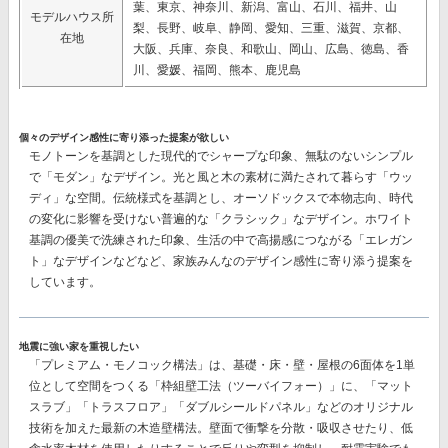
葉、東京、神奈川、新潟、富山、石川、福井、山
モデルハウス所
梨、長野、岐阜、静岡、愛知、三重、滋賀、京都、
在地
大阪、兵庫、奈良、和歌山、岡山、広島、徳島、香
川、愛媛、福岡、熊本、鹿児島
個々のデザイン感性に寄り添った提案が欲しい
モノトーンを基調とした現代的でシャープな印象、無駄のないシンプル
で「モダン」なデザイン。光と風と木の素材に満たされて暮らす「ウッ
ディ」な空間。伝統様式を基調とし、オーソドックスで本物志向、時代
の変化に影響を受けない普遍的な「クラシック」なデザイン。ホワイト
基調の優美で洗練された印象、生活の中で高揚感につながる「エレガン
ト」なデザインなどなど、
家族みんなのデザイン感性に寄り添う提案
を
しています。
地震に強い家を重視したい
「プレミアム・モノコック構法」
は、基礎・床・壁・屋根の6面体を1単
位として空間をつくる「枠組壁工法（ツーバイフォー）」に、「マット
スラブ」「トラスフロア」「ダブルシールドパネル」などのオリジナル
技術を加えた最新の木造壁構法。壁面で衝撃を分散・吸収させたり、低