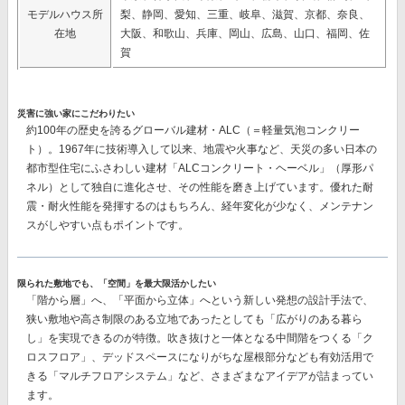
モデルハウス所
梨、静岡、愛知、三重、岐阜、滋賀、京都、奈良、
在地
大阪、和歌山、兵庫、岡山、広島、山口、福岡、佐
賀
災害に強い家にこだわりたい
約100年の歴史を誇るグローバル建材・ALC（＝軽量気泡コンクリー
ト）。1967年に技術導入して以来、地震や火事など、天災の多い日本の
都市型住宅にふさわしい建材
「ALCコンクリート・ヘーベル」（厚形パ
ネル）
として独自に進化させ、その性能を磨き上げています。優れた耐
震・耐火性能を発揮するのはもちろん、経年変化が少なく、メンテナン
スがしやすい点もポイントです。
限られた敷地でも、「空間」を最大限活かしたい
「階から層」へ、「平面から立体」へという新しい発想の設計手法で、
狭い敷地や高さ制限のある立地であったとしても「広がりのある暮ら
し」を実現できるのが特徴。吹き抜けと一体となる中間階をつくる
「ク
ロスフロア」、
デッドスペースになりがちな屋根部分なども有効活用で
きる
「マルチフロアシステム」
など、さまざまなアイデアが詰まってい
ます。