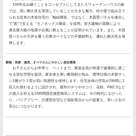
100年住み継ぐことをコンセプトにしてきたスウェーデンハウスの家
では、
高い耐久性を実現
していることが大きな魅力。柱や梁で組み立て
られる従来の木造住宅の「軸組構造」ではなく、
木質壁パネルを接合し
て“面”で支える「モノボックス構造」を採用。
実大建物の実験により、
過去最大級の地震や台風に耐えることが証明されています。また、木質
壁パネルや天井を覆う石膏ボードなどの不燃材料も、優れた耐火性を発
揮します。
断熱・気密・換気…すべての人にやさしい居住環境
お子さんからお年寄り、ペットまで、家族全員が快適で健康的に過ご
せる居住空間を提供。家全体を厚い断熱材が包み、
標準仕様の木製サッ
シ3層ガラス窓が高い気密性を保持
します。住宅全体の空気が2時間に1
回入れ替わるように設計され、屋外のチリやホコリ、花粉、PM2.5など
の侵入を抑える
24時間熱交換型換気システム
は、今の時代にもぴった
り。バリアフリー、介護型住宅など福祉視点からの提案も、長い人生の
安心につながります。