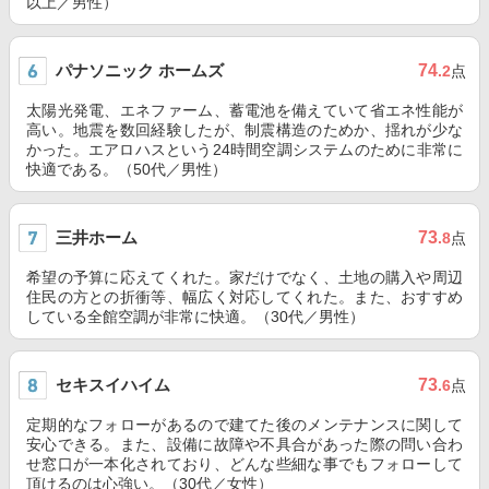
以上／男性）
パナソニック ホームズ
74
.2
点
太陽光発電、エネファーム、蓄電池を備えていて省エネ性能が
高い。地震を数回経験したが、制震構造のためか、揺れが少な
かった。エアロハスという24時間空調システムのために非常に
快適である。（50代／男性）
三井ホーム
73
.8
点
希望の予算に応えてくれた。家だけでなく、土地の購入や周辺
住民の方との折衝等、幅広く対応してくれた。また、おすすめ
している全館空調が非常に快適。（30代／男性）
セキスイハイム
73
.6
点
定期的なフォローがあるので建てた後のメンテナンスに関して
安心できる。また、設備に故障や不具合があった際の問い合わ
せ窓口が一本化されており、どんな些細な事でもフォローして
頂けるのは心強い。（30代／女性）