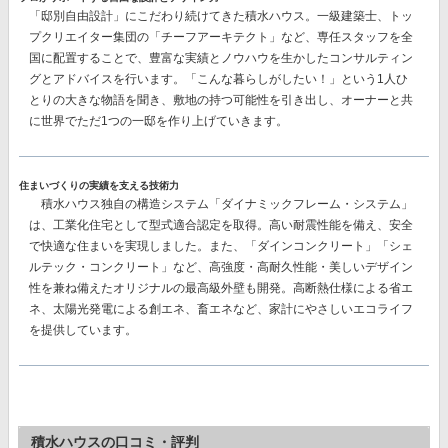
「邸別自由設計」
にこだわり続けてきた積水ハウス。一級建築士、トッ
プクリエイター集団の
「チーフアーキテクト」
など、専任スタッフを全
国に配置することで、豊富な実績とノウハウを生かしたコンサルティン
グとアドバイスを行います。「こんな暮らしがしたい！」という1人ひ
とりの大きな物語を聞き、敷地の持つ可能性を引き出し、オーナーと共
に世界でただ1つの一邸を作り上げていきます。
住まいづくりの実績を支える技術力
積水ハウス独自の構造システム
「ダイナミックフレーム・システム」
は、工業化住宅として型式適合認定を取得。高い耐震性能を備え、安全
で快適な住まいを実現しました。また、
「ダインコンクリート」「シェ
ルテック・コンクリート」
など、高強度・高耐久性能・美しいデザイン
性を兼ね備えたオリジナルの最高級外壁も開発。高断熱仕様による省エ
ネ、太陽光発電による創エネ、畜エネなど、家計にやさしいエコライフ
を提供しています。
積水ハウスの口コミ・評判