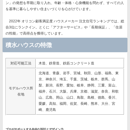
ン」の発想
を早期に取り入れ、年齢・体格・心身機能を問わず、すべての人
を基準に暮らしやすい住まいづくりを心がけています。
2022年 オリコン顧客満足度 ハウスメーカー 注文住宅ランキングでは、総
合3位にランクイン。とくに
「アフターサービス」や「長期保証」、「住居
の性能」で高得点
を獲得しています。
積水ハウスの特徴
対応可能工法
木造、鉄骨造、鉄筋コンクリート造
北海道、青森、岩手、宮城、秋田、山形、福島、東
京、神奈川、埼玉、千葉、茨城、栃木、群馬、山
梨、新潟、長野、愛知、岐阜、静岡、三重、富山、
モデルハウス所
福井、石川、大阪、兵庫、京都、滋賀、奈良、和歌
在地
山、広島、岡山、山口、鳥取、島根、徳島、香川、
愛媛、高知、福岡、佐賀、長崎、熊本、大分、宮
崎、鹿児島
プロがサポートする自由な設計とデザイン力