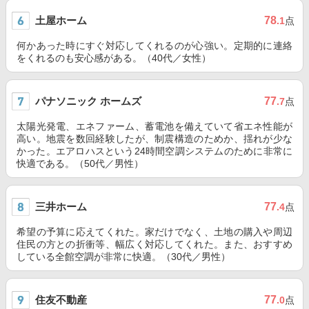
土屋ホーム
78
.1
点
何かあった時にすぐ対応してくれるのが心強い。定期的に連絡
をくれるのも安心感がある。（40代／女性）
パナソニック ホームズ
77
.7
点
太陽光発電、エネファーム、蓄電池を備えていて省エネ性能が
高い。地震を数回経験したが、制震構造のためか、揺れが少な
かった。エアロハスという24時間空調システムのために非常に
快適である。（50代／男性）
三井ホーム
77
.4
点
希望の予算に応えてくれた。家だけでなく、土地の購入や周辺
住民の方との折衝等、幅広く対応してくれた。また、おすすめ
している全館空調が非常に快適。（30代／男性）
住友不動産
77
.0
点