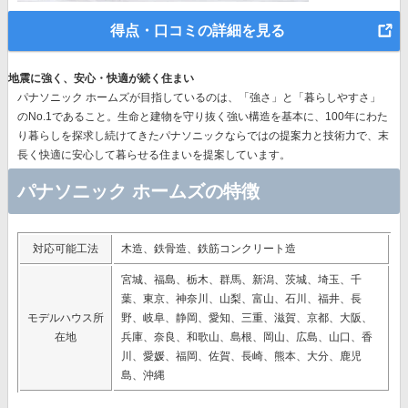
得点・口コミの詳細を見る
地震に強く、安心・快適が続く住まい
パナソニック ホームズが目指しているのは、「強さ」と「暮らしやすさ」
のNo.1であること。生命と建物を守り抜く強い構造を基本に、
100年にわた
り暮らしを探求し続けてきたパナソニック
ならではの提案力と技術力で、末
長く快適に安心して暮らせる住まいを提案しています。
パナソニック ホームズの特徴
対応可能工法
木造、鉄骨造、鉄筋コンクリート造
宮城、福島、栃木、群馬、新潟、茨城、埼玉、千
葉、東京、神奈川、山梨、富山、石川、福井、長
モデルハウス所
野、岐阜、静岡、愛知、三重、滋賀、京都、大阪、
在地
兵庫、奈良、和歌山、島根、岡山、広島、山口、香
川、愛媛、福岡、佐賀、長崎、熊本、大分、鹿児
島、沖縄