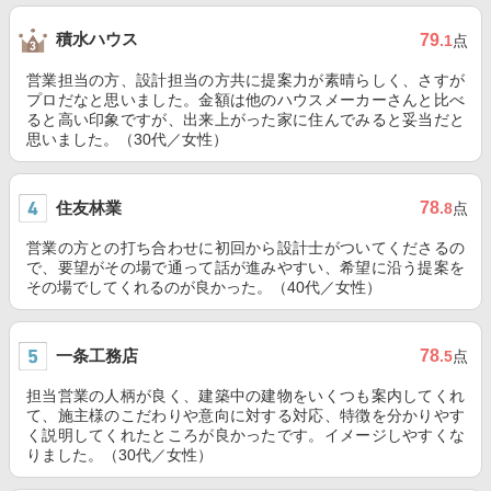
積水ハウス
79
.1
点
営業担当の方、設計担当の方共に提案力が素晴らしく、さすが
プロだなと思いました。金額は他のハウスメーカーさんと比べ
ると高い印象ですが、出来上がった家に住んでみると妥当だと
思いました。（30代／女性）
住友林業
78
.8
点
営業の方との打ち合わせに初回から設計士がついてくださるの
で、要望がその場で通って話が進みやすい、希望に沿う提案を
その場でしてくれるのが良かった。（40代／女性）
一条工務店
78
.5
点
担当営業の人柄が良く、建築中の建物をいくつも案内してくれ
て、施主様のこだわりや意向に対する対応、特徴を分かりやす
く説明してくれたところが良かったです。イメージしやすくな
りました。（30代／女性）