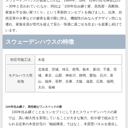
スウェーデンハウスが創業したのは、1984年。当時、日本の住宅寿命は25
～30年と言われていたなか、同社は
「100年住み継ぐ家、高気密・高断熱、
家族を守る強い家づくり」
という革新的コンセプトを掲げました。以来、自
然災害や火事などの被害を最小限に抑え、機能性のみならずデザイン性にも
優れ、
家族全員が世代を超えて安心・快適に過ごせる住まいを提案
し続けて
います。
スウェーデンハウスの特徴
対応可能工法
木造
北海道、宮城、埼玉、群馬、栃木、新潟、千葉、茨
モデルハウス所
城、東京、山梨、神奈川、静岡、愛知、石川、富
在地
山、福井、長野、兵庫、大阪、滋賀、広島、福岡、
大分、長崎
100年住み継ぐ、高性能なワンスペックの家
100年住み継ぐことをコンセプトにしてきたスウェーデンハウスの家
では、
高い耐久性を実現
していることが大きな魅力。柱や梁で組み立て
られる従来の木造住宅の「軸組構造」ではなく、
木質壁パネルを接合し