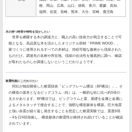
根、岡山、広島、山口、徳島、香川、愛媛、高知、
福岡、佐賀、長崎、熊本、大分、宮崎、鹿児島
木の持つ特長や特性を活かしたい
世界を網羅する木の調達力と、職人の高い技術力が両立することで可
能となる、高品質な木を活かしたオリジナル部材
「PRIME WOOD」。
家づくりに使用されるすべての木材は、持続可能な森林から伐採された
ものだけ。調達先の名称や所在地、伐採の合法性を徹底的に調べ、確認
が取れたものしか調達しないというこだわりようです。
耐震性能にこだわりたい
同社が独自開発した耐震技術
「ビッグフレーム構法（BF構法）」。
そ
の構造の基本となるビッグコラム（柱）は、一般的な柱に比べ約5倍の
太さがあります。BF構法では、ビッグコラムと梁、基礎を金属と金属に
よるメタルタッチで接合することで、強靭な構造躯体を構築。巨大地震
と強い余震が繰り返し発生することを想定した耐震実験では、
震度6弱
～4を224回加振し、構造躯体の耐震性が維持
され続けていることが確認
されています。