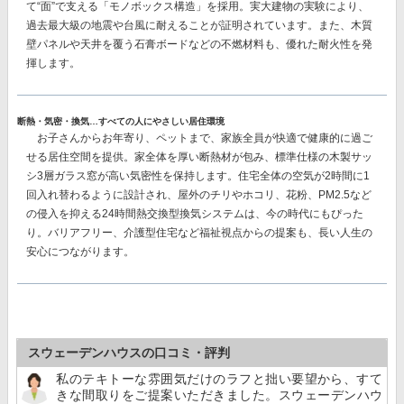
て“面”で支える「モノボックス構造」を採用。
実大建物の実験により、
過去最大級の地震や台風に耐えることが証明されています。また、木質
壁パネルや天井を覆う石膏ボードなどの不燃材料も、優れた耐火性を発
揮します。
断熱・気密・換気…すべての人にやさしい居住環境
お子さんからお年寄り、ペットまで、家族全員が快適で健康的に過ご
せる居住空間を提供。家全体を厚い断熱材が包み、
標準仕様の木製サッ
シ3層ガラス窓が高い気密性を保持
します。住宅全体の空気が2時間に1
回入れ替わるように設計され、屋外のチリやホコリ、花粉、PM2.5など
の侵入を抑える
24時間熱交換型換気システム
は、今の時代にもぴった
り。バリアフリー、介護型住宅など福祉視点からの提案も、長い人生の
安心につながります。
スウェーデンハウスの口コミ・評判
私のテキトーな雰囲気だけのラフと拙い要望から、すて
きな間取りをご提案いただきました。スウェーデンハウ