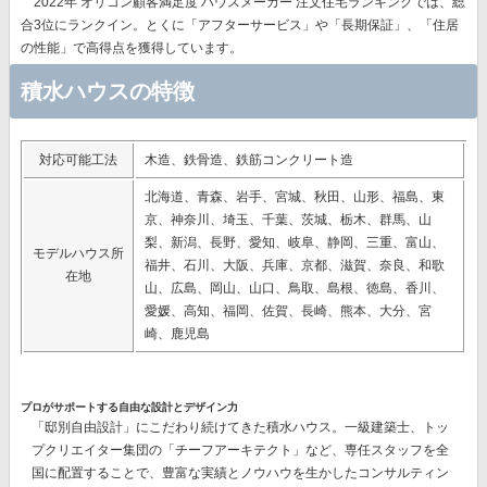
2022年 オリコン顧客満足度 ハウスメーカー 注文住宅ランキングでは、総
合3位にランクイン。とくに
「アフターサービス」や「長期保証」、「住居
の性能」で高得点
を獲得しています。
積水ハウスの特徴
対応可能工法
木造、鉄骨造、鉄筋コンクリート造
北海道、青森、岩手、宮城、秋田、山形、福島、東
京、神奈川、埼玉、千葉、茨城、栃木、群馬、山
梨、新潟、長野、愛知、岐阜、静岡、三重、富山、
モデルハウス所
福井、石川、大阪、兵庫、京都、滋賀、奈良、和歌
在地
山、広島、岡山、山口、鳥取、島根、徳島、香川、
愛媛、高知、福岡、佐賀、長崎、熊本、大分、宮
崎、鹿児島
プロがサポートする自由な設計とデザイン力
「邸別自由設計」
にこだわり続けてきた積水ハウス。一級建築士、トッ
プクリエイター集団の
「チーフアーキテクト」
など、専任スタッフを全
国に配置することで、豊富な実績とノウハウを生かしたコンサルティン