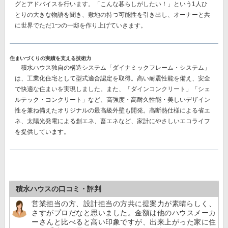
グとアドバイスを行います。「こんな暮らしがしたい！」という1人ひ
とりの大きな物語を聞き、敷地の持つ可能性を引き出し、オーナーと共
に世界でただ1つの一邸を作り上げていきます。
住まいづくりの実績を支える技術力
積水ハウス独自の構造システム
「ダイナミックフレーム・システム」
は、工業化住宅として型式適合認定を取得。高い耐震性能を備え、安全
で快適な住まいを実現しました。また、
「ダインコンクリート」「シェ
ルテック・コンクリート」
など、高強度・高耐久性能・美しいデザイン
性を兼ね備えたオリジナルの最高級外壁も開発。高断熱仕様による省エ
ネ、太陽光発電による創エネ、畜エネなど、家計にやさしいエコライフ
を提供しています。
積水ハウスの口コミ・評判
営業担当の方、設計担当の方共に提案力が素晴らしく、
さすがプロだなと思いました。金額は他のハウスメーカ
ーさんと比べると高い印象ですが、出来上がった家に住