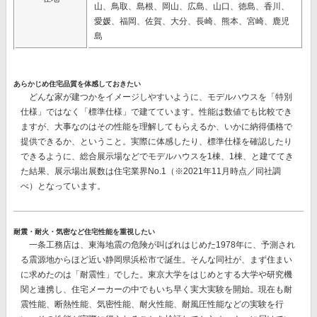
山、鳥取、島根、岡山、広島、山口、徳島、香川、
愛媛、福岡、佐賀、大分、長崎、熊本、宮崎、鹿児
島
あらかじめ住宅品質を体感しておきたい
どんな家が建つかをイメージしやすいように、モデルハウスを「特別
仕様」ではなく「標準仕様」で建てています。性能は数値でも比較でき
ますが、大事なのはその性能を理解してもらえるか、いかに納得価格で
提供できるか、ということ。実際に体感したり、標準仕様を確認したり
できるように、総合展示場などでモデルハウスを1棟、1棟、と建ててき
た結果、
展示場出展数は住宅業界No.1
（※2021年11月時点／同社調
べ）となっています。
耐震・耐火・気密など住宅性能を重視したい
一条工務店は、東海地震の危険が叫ばれはじめた1978年に、予測され
る震源地からほど近い静岡県浜松市で誕生。そんな同社が、まず住まい
に求めたのは「耐震性」でした。東京大学をはじめとする大学や研究機
関と連携し、住宅メーカーの中でもいち早く実大実験を開始。現在も耐
震性能、断熱性能、気密性能、耐火性能、耐風圧性能などの実験を行