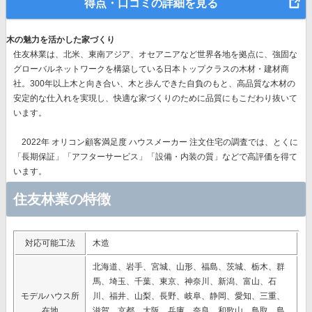
得点・口コミの詳細を見る
木の魅力を活かした家づくり
住友林業は、北米、東南アジア、オセアニアなど世界各地を拠点に、強固な
グローバルネットワークを構築している日本トップクラスの木材・建材商
社。300年以上木と向き合い、木と歩んできた自負のもと、高品質な木材の
安定的な仕入れを実現し、快適な家づくりのために品質にもこだわり抜いて
います。
2022年 オリコン顧客満足度 ハウスメーカー 注文住宅の調査では、とくに
「長期保証」「アフターサービス」「設備・内装の質」
などで高評価を得て
います。
住友林業の特徴
対応可能工法
木造
北海道、岩手、宮城、山形、福島、茨城、栃木、群
馬、埼玉、千葉、東京、神奈川、新潟、富山、石
モデルハウス所
川、福井、山梨、長野、岐阜、静岡、愛知、三重、
在地
滋賀、京都、大阪、兵庫、奈良、和歌山、鳥取、島