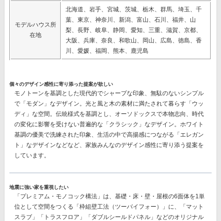
北海道、岩手、宮城、茨城、栃木、群馬、埼玉、千
葉、東京、神奈川、新潟、富山、石川、福井、山
モデルハウス所
梨、長野、岐阜、静岡、愛知、三重、滋賀、京都、
在地
大阪、兵庫、奈良、和歌山、岡山、広島、徳島、香
川、愛媛、福岡、熊本、鹿児島
個々のデザイン感性に寄り添った提案が欲しい
モノトーンを基調とした現代的でシャープな印象、無駄のないシンプル
で「モダン」なデザイン。光と風と木の素材に満たされて暮らす「ウッ
ディ」な空間。伝統様式を基調とし、オーソドックスで本物志向、時代
の変化に影響を受けない普遍的な「クラシック」なデザイン。ホワイト
基調の優美で洗練された印象、生活の中で高揚感につながる「エレガン
ト」なデザインなどなど、
家族みんなのデザイン感性に寄り添う提案
を
しています。
地震に強い家を重視したい
「プレミアム・モノコック構法」
は、基礎・床・壁・屋根の6面体を1単
位として空間をつくる「枠組壁工法（ツーバイフォー）」に、「マット
スラブ」「トラスフロア」「ダブルシールドパネル」などのオリジナル