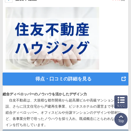
得点・口コミの詳細を見る
総合ディベロッパーのノウハウを活かしたデザイン力
住友不動産は、
大規模な都市開発から超高層ビルや高級マンションの建
もくじ
設、さらに注文住宅から戸建再生事業、ビジネスホテルの運営まで手がける
総合ディベロッパー。
オフィスビルや分譲マンションのデザインや部材な
ど、各事業分野で培ったノウハウを採り入れ、既成概念にとらわれないデザ
Top
インを打ち出しています。