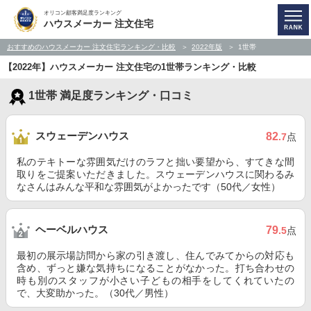
オリコン顧客満足度ランキング
ハウスメーカー 注文住宅
おすすめのハウスメーカー 注文住宅ランキング・比較
2022年版
1世帯
【2022年】ハウスメーカー 注文住宅の1世帯ランキング・比較
1世帯 満足度ランキング・口コミ
スウェーデンハウス
82
.7
点
私のテキトーな雰囲気だけのラフと拙い要望から、すてきな間
取りをご提案いただきました。スウェーデンハウスに関わるみ
なさんはみんな平和な雰囲気がよかったです（50代／女性）
ヘーベルハウス
79
.5
点
最初の展示場訪問から家の引き渡し、住んでみてからの対応も
含め、ずっと嫌な気持ちになることがなかった。打ち合わせの
時も別のスタッフが小さい子どもの相手をしてくれていたの
で、大変助かった。（30代／男性）