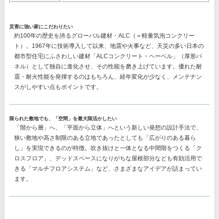
災害に強い家にこだわりたい
約100年の歴史を誇るグローバル建材・ALC（＝軽量気泡コンクリー
ト）。1967年に技術導入して以来、地震や火事など、天災の多い日本の
都市型住宅にふさわしい建材
「ALCコンクリート・ヘーベル」（厚形パ
ネル）
として独自に進化させ、その性能を磨き上げています。優れた耐
震・耐火性能を発揮するのはもちろん、経年変化が少なく、メンテナン
スがしやすい点もポイントです。
限られた敷地でも、「空間」を最大限活かしたい
「階から層」へ、「平面から立体」へという新しい発想の設計手法で、
狭い敷地や高さ制限のある立地であったとしても「広がりのある暮ら
し」を実現できるのが特徴。吹き抜けと一体となる中間階をつくる
「ク
ロスフロア」、
デッドスペースになりがちな屋根部分なども有効活用で
きる
「マルチフロアシステム」
など、さまざまなアイデアが詰まってい
ます。