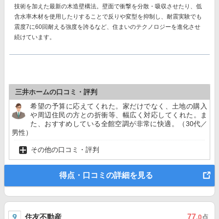
技術を加えた最新の木造壁構法。壁面で衝撃を分散・吸収させたり、低
含水率木材を使用したりすることで反りや変型を抑制し、耐震実験でも
震度7に60回耐える強度を誇る
など、住まいのテクノロジーを進化させ
続けています。
三井ホームの口コミ・評判
希望の予算に応えてくれた。家だけでなく、土地の購入
や周辺住民の方との折衝等、幅広く対応してくれた。ま
た、おすすめしている全館空調が非常に快適。（30代／
男性）
その他の口コミ・評判
得点・口コミの詳細を見る
住友不動産
77
.0
点