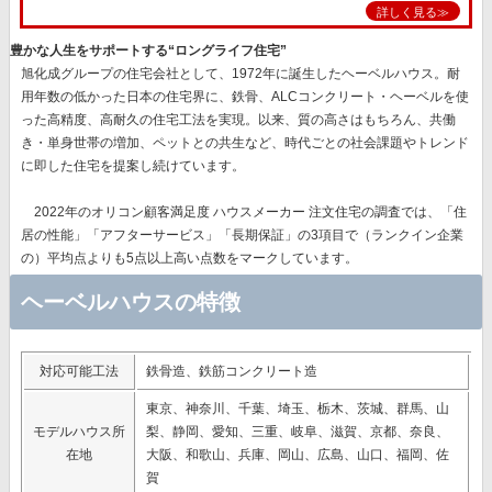
詳しく見る≫
豊かな人生をサポートする“ロングライフ住宅”
旭化成グループの住宅会社として、1972年に誕生したヘーベルハウス。耐
用年数の低かった日本の住宅界に、鉄骨、ALCコンクリート・ヘーベルを使
った高精度、高耐久の住宅工法を実現。以来、質の高さはもちろん、共働
き・単身世帯の増加、ペットとの共生など、時代ごとの社会課題やトレンド
に即した住宅を提案し続けています。
2022年のオリコン顧客満足度 ハウスメーカー 注文住宅の調査では、
「住
居の性能」「アフターサービス」「長期保証」
の3項目で（ランクイン企業
の）平均点よりも5点以上高い点数をマークしています。
ヘーベルハウスの特徴
対応可能工法
鉄骨造、鉄筋コンクリート造
東京、神奈川、千葉、埼玉、栃木、茨城、群馬、山
モデルハウス所
梨、静岡、愛知、三重、岐阜、滋賀、京都、奈良、
在地
大阪、和歌山、兵庫、岡山、広島、山口、福岡、佐
賀