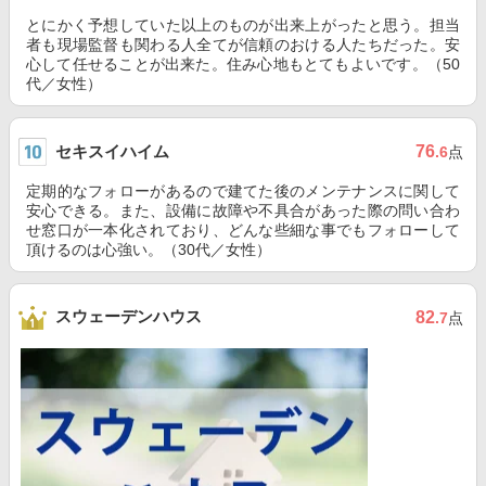
とにかく予想していた以上のものが出来上がったと思う。担当
者も現場監督も関わる人全てが信頼のおける人たちだった。安
心して任せることが出来た。住み心地もとてもよいです。（50
代／女性）
セキスイハイム
76
.6
点
定期的なフォローがあるので建てた後のメンテナンスに関して
安心できる。また、設備に故障や不具合があった際の問い合わ
せ窓口が一本化されており、どんな些細な事でもフォローして
頂けるのは心強い。（30代／女性）
スウェーデンハウス
82
.7
点