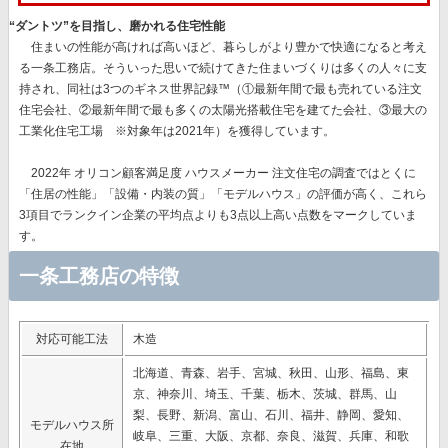
“ダントツ”を目指し、磨かれる住宅性能
住まいの性能が高ければ高いほど、暮らしがより豊かで快適になると考え
る一条工務店。そういった思いで続けてきた住まいづくりは多くの人々に支
持され、同社は
3つのギネス世界記録™（①最新年間で最も売れている注文
住宅会社、②最新年間で最も多くの太陽光搭載住宅を建てた会社、③最大の
工業化住宅工場 ※対象年は2021年）を獲得
しています。
2022年 オリコン顧客満足度 ハウスメーカー 注文住宅の調査ではとくに
「住居の性能」「設備・内装の質」「モデルハウス」
の評価が高く、これら
3項目でランクイン企業の平均点よりも3点以上高い点数をマークしていま
す。
一条工務店の特徴
対応可能工法
木造
北海道、青森、岩手、宮城、秋田、山形、福島、東
京、神奈川、埼玉、千葉、栃木、茨城、群馬、山
梨、長野、新潟、富山、石川、福井、静岡、愛知、
モデルハウス所
岐阜、三重、大阪、京都、奈良、滋賀、兵庫、和歌
在地