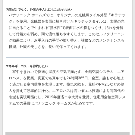
内装だけでなく、外装の手入れにもこだわりたい
パナソニック ホームズでは、オリジナルの
光触媒タイル外壁「キラテッ
ク」
を使用。光触媒を表面に焼き付けたキラテックタイルは、太陽の光
に当たることで生まれる“親水性”で表面に水の膜をつくり、汚れを分解
して付着力を弱め、雨で流れ落ちやすくします。このセルフクリーニン
グ効果により、
お手入れの手間や塗り替え、補修などのメンテナンスも
軽減。
外観の美しさを、長い間保ってくれます。
エネルギーコストを節約したい
家中をきれいで快適な温度の空気で満たす、
全館空調システム「エア
ロハス」
を提案。真夏でも真冬でも24時間365日、全室、誰もが心地よ
く過ごせる室内環境を実現します。換気の際も、花粉やPM2.5などの侵
入を抑えて効率的に浄化。エアロハスは高い省エネ技術により電気代の
削減も実現可能にし、
2019年度省エネ大賞を受賞。
住宅用全館空調シス
テムでの受賞はパナソニック ホームズが初めてです。