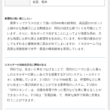
佐賀、熊本
耐震性の高い家にしたい
業界トップクラスの太くて強い125mm角の鉄骨柱、高品質のロボット
と細やかな熟練工による剛接合
が、同社の頑丈な家づくりを可能にして
います。さらに、柱をボックス化することによってより強度を高め、大
きな地震にも持ち堪える耐震性を生み出しています。柱や梁の接合が少
しでもずれると建物全体に歪みが出てしまいますが、トヨタホームでは
高度な溶接技術で水平・垂直の構造躯体を実現しています。
エネルギーの自給自足化に興味がある
同社では、
住まいと車をつなげることで、現代のニーズに合った暮ら
しのエネルギーの新しいあり方を提案
する3つのシステム（＝エネトリ
オ）も整備しています。1つ目の「クルマde給電」は、停電時などに車
から住まいへ電力供給することができる業界初のシステム。2つ目の
「V2Hスタンド」は、太陽光発電で作った電力などを車に蓄えることが
できるシステム。3つ目は「充電設備」で、簡単な操作で容易に充電を
行うことができます。