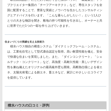
プクリエイター集団の
「チーフアーキテクト」
など、専任スタッフを全
国に配置することで、豊富な実績とノウハウを生かしたコンサルティン
グとアドバイスを行います。「こんな暮らしがしたい！」という1人ひ
とりの大きな物語を聞き、敷地の持つ可能性を引き出し、オーナーと共
に世界でただ1つの一邸を作り上げていきます。
住まいづくりの実績を支える技術力
積水ハウス独自の構造システム
「ダイナミックフレーム・システム」
は、工業化住宅として型式適合認定を取得。高い耐震性能を備え、安全
で快適な住まいを実現しました。また、
「ダインコンクリート」「シェ
ルテック・コンクリート」
など、高強度・高耐久性能・美しいデザイン
性を兼ね備えたオリジナルの最高級外壁も開発。高断熱仕様による省エ
ネ、太陽光発電による創エネ、畜エネなど、家計にやさしいエコライフ
を提供しています。
積水ハウスの口コミ・評判