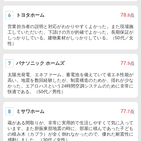
トヨタホーム
78
.8
点
営業担当者の説明と対応がわかりやすくよかった。また現場施
工していただいた、下請けの方が的確でよかった。長期保証が
しっかりしている。建物素材がしっかりしている。（50代／女
性）
パナソニック ホームズ
77
.9
点
太陽光発電、エネファーム、蓄電池を備えていて省エネ性能が
高い。地震を数回経験したが、制震構造のためか、揺れが少な
かった。エアロハスという24時間空調システムのために非常に
快適である。（50代／男性）
ミサワホーム
77
.7
点
蔵がある間取りが、非常に実用的で生活しやすくて気に入って
います。また胆振東部地震の時に、部屋に積んであった子ども
の積み木（カプラ）が全く倒れなかったので、優れた耐震性に
感動しました。（30代／女性）