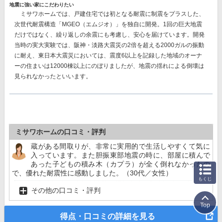
地震に強い家にこだわりたい
ミサワホームでは、戸建住宅では初となる耐震に制震をプラスした、
次世代耐震構造「MGEO（エムジオ）」を独自に開発。
1回の巨大地震
だけではなく、繰り返しの余震にも考慮し、安心を届けています。開発
当時の実大実験では、阪神・淡路大震災の2倍を超える2000ガルの振動
に耐え、東日本大震災においては、震度6以上を記録した地域のオーナ
ーの住まいは12000棟以上にのぼりましたが、地震の揺れによる倒壊は
見られなかったといいます。
ミサワホームの口コミ・評判
蔵がある間取りが、非常に実用的で生活しやすくて気に
入っています。また胆振東部地震の時に、部屋に積んで
あった子どもの積み木（カプラ）が全く倒れなかったの
で、優れた耐震性に感動しました。（30代／女性）
もくじ
その他の口コミ・評判
Top
得点・口コミの詳細を見る