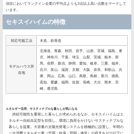
項目においてランクイン企業の平均点よりも3点以上高い点数をマークして
います。
セキスイハイムの特徴
対応可能工法
木造、鉄骨造
北海道、青森、秋田、岩手、山形、宮城、福島、東
京、神奈川、千葉、埼玉、山梨、茨城、栃木、群
馬、長野、新潟、静岡、愛知、岐阜、三重、福井、
モデルハウス所
石川、富山、滋賀、京都、大阪、奈良、和歌山、兵
在地
庫、岡山、広島、山口、鳥取、島根、香川、徳島、
高知、愛媛、福岡、佐賀、長崎、大分、熊本、宮
崎、鹿児島
エネルギー活用、サスティナブルな暮らしが気になる
持続可能性を重視した暮らしが求められるなか、セキスイハイムはエ
ネルギー自給自足型を目指し、環境に負荷をかけないサスティナブルな
暮らしを提案。大容量の太陽光発電システムを積極的に設置し、
年間の
一次消費エネルギー量（空調・給湯・照明・換気）の収支をゼロ以下に