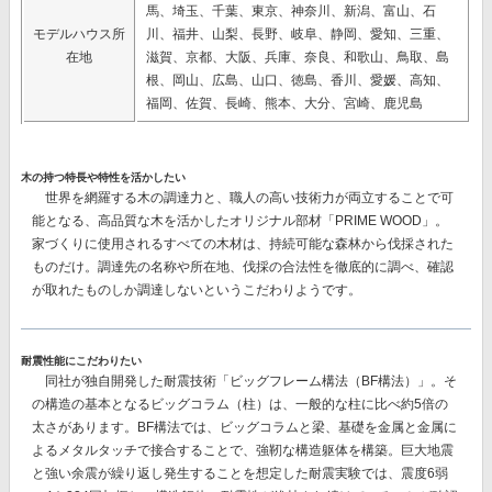
馬、埼玉、千葉、東京、神奈川、新潟、富山、石
モデルハウス所
川、福井、山梨、長野、岐阜、静岡、愛知、三重、
在地
滋賀、京都、大阪、兵庫、奈良、和歌山、鳥取、島
根、岡山、広島、山口、徳島、香川、愛媛、高知、
福岡、佐賀、長崎、熊本、大分、宮崎、鹿児島
木の持つ特長や特性を活かしたい
世界を網羅する木の調達力と、職人の高い技術力が両立することで可
能となる、高品質な木を活かしたオリジナル部材
「PRIME WOOD」。
家づくりに使用されるすべての木材は、持続可能な森林から伐採された
ものだけ。調達先の名称や所在地、伐採の合法性を徹底的に調べ、確認
が取れたものしか調達しないというこだわりようです。
耐震性能にこだわりたい
同社が独自開発した耐震技術
「ビッグフレーム構法（BF構法）」。
そ
の構造の基本となるビッグコラム（柱）は、一般的な柱に比べ約5倍の
太さがあります。BF構法では、ビッグコラムと梁、基礎を金属と金属に
よるメタルタッチで接合することで、強靭な構造躯体を構築。巨大地震
と強い余震が繰り返し発生することを想定した耐震実験では、
震度6弱