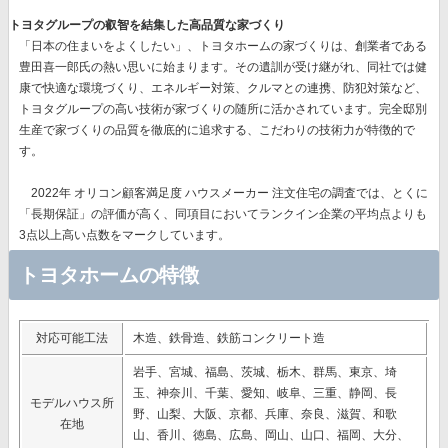
トヨタグループの叡智を結集した高品質な家づくり
「日本の住まいをよくしたい」、トヨタホームの家づくりは、創業者である
豊田喜一郎氏の熱い思いに始まります。その遺訓が受け継がれ、同社では
健
康で快適な環境づくり、エネルギー対策、クルマとの連携、防犯対策など、
トヨタグループの高い技術
が家づくりの随所に活かされています。完全邸別
生産で家づくりの品質を徹底的に追求する、こだわりの技術力が特徴的で
す。
2022年 オリコン顧客満足度 ハウスメーカー 注文住宅の調査では、とくに
「長期保証」の評価が高く、同項目においてランクイン企業の平均点よりも
3点以上高い点数をマークしています。
トヨタホームの特徴
対応可能工法
木造、鉄骨造、鉄筋コンクリート造
岩手、宮城、福島、茨城、栃木、群馬、東京、埼
玉、神奈川、千葉、愛知、岐阜、三重、静岡、長
モデルハウス所
野、山梨、大阪、京都、兵庫、奈良、滋賀、和歌
在地
山、香川、徳島、広島、岡山、山口、福岡、大分、