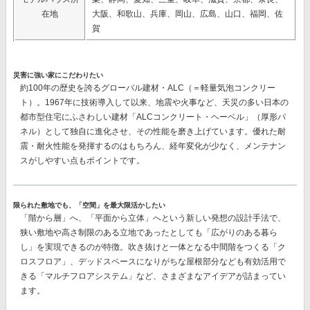
在地
大阪、和歌山、兵庫、岡山、広島、山口、福岡、佐
賀
災害に強い家にこだわりたい
約100年の歴史を誇るグローバル建材・ALC（＝軽量気泡コンクリー
ト）。1967年に技術導入して以来、地震や火事など、天災の多い日本の
都市型住宅にふさわしい建材
「ALCコンクリート・ヘーベル」（厚形パ
ネル）
として独自に進化させ、その性能を磨き上げています。優れた耐
震・耐火性能を発揮するのはもちろん、経年変化が少なく、メンテナン
スがしやすい点もポイントです。
限られた敷地でも、「空間」を最大限活かしたい
「階から層」へ、「平面から立体」へという新しい発想の設計手法で、
狭い敷地や高さ制限のある立地であったとしても「広がりのある暮ら
し」を実現できるのが特徴。吹き抜けと一体となる中間階をつくる
「ク
ロスフロア」、
デッドスペースになりがちな屋根部分なども有効活用で
きる
「マルチフロアシステム」
など、さまざまなアイデアが詰まってい
ます。