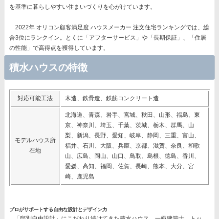
を基準に暮らしやすい住まいづくりを心がけています。
2022年 オリコン顧客満足度 ハウスメーカー 注文住宅ランキングでは、総
合3位にランクイン。とくに
「アフターサービス」や「長期保証」、「住居
の性能」で高得点
を獲得しています。
積水ハウスの特徴
対応可能工法
木造、鉄骨造、鉄筋コンクリート造
北海道、青森、岩手、宮城、秋田、山形、福島、東
京、神奈川、埼玉、千葉、茨城、栃木、群馬、山
梨、新潟、長野、愛知、岐阜、静岡、三重、富山、
モデルハウス所
福井、石川、大阪、兵庫、京都、滋賀、奈良、和歌
在地
山、広島、岡山、山口、鳥取、島根、徳島、香川、
愛媛、高知、福岡、佐賀、長崎、熊本、大分、宮
崎、鹿児島
プロがサポートする自由な設計とデザイン力
「邸別自由設計」
にこだわり続けてきた積水ハウス。一級建築士、トッ