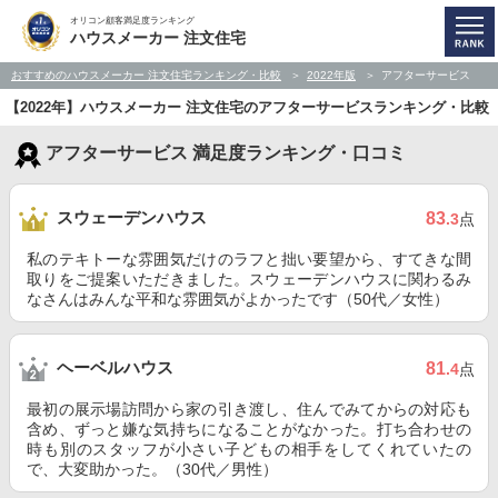
オリコン顧客満足度ランキング
ハウスメーカー 注文住宅
おすすめのハウスメーカー 注文住宅ランキング・比較
2022年版
アフターサービス
【2022年】ハウスメーカー 注文住宅のアフターサービスランキング・比較
アフターサービス 満足度ランキング・口コミ
スウェーデンハウス
83
.3
点
私のテキトーな雰囲気だけのラフと拙い要望から、すてきな間
取りをご提案いただきました。スウェーデンハウスに関わるみ
なさんはみんな平和な雰囲気がよかったです（50代／女性）
ヘーベルハウス
81
.4
点
最初の展示場訪問から家の引き渡し、住んでみてからの対応も
含め、ずっと嫌な気持ちになることがなかった。打ち合わせの
時も別のスタッフが小さい子どもの相手をしてくれていたの
で、大変助かった。（30代／男性）