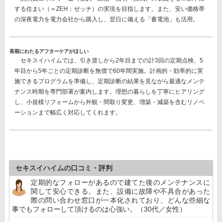
する
住まい（＝ZEH：ゼッチ）の実現を目指します。また、安い価格帯
の深夜電力を電力会社から購入し、翌日に備える
「蓄電池」
も活用。
長期にわたるアフターケアがほしい
セキスイハイムでは、
引き渡しから2年目までの計3回
の定期点検、
5
年目から5年ごとの
定期診断を
無償で60年間
実施。計画的・効率的に実
施できるプログラムを準備し、定期診断の結果を見ながら最適なメンテ
ナンス時期を専門部署が案内します。理想の暮らしを丁寧にヒアリング
し、小規模リフォームから外観・間取り変更、増築・減築を含むリノベ
ーションまで幅広く対応してくれます。
セキスイハイムの口コミ・評判
定期的なフォローがあるので建てた後のメンテナンスに
関して安心できる。また、設備に故障や不具合があった
際の問い合わせ窓口が一本化されており、どんな些細な
事でもフォローして頂けるのは心強い。（30代／女性）