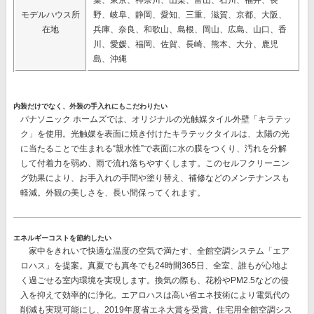
葉、東京、神奈川、山梨、富山、石川、福井、長
モデルハウス所
野、岐阜、静岡、愛知、三重、滋賀、京都、大阪、
在地
兵庫、奈良、和歌山、島根、岡山、広島、山口、香
川、愛媛、福岡、佐賀、長崎、熊本、大分、鹿児
島、沖縄
内装だけでなく、外装の手入れにもこだわりたい
パナソニック ホームズでは、オリジナルの
光触媒タイル外壁「キラテッ
ク」
を使用。光触媒を表面に焼き付けたキラテックタイルは、太陽の光
に当たることで生まれる“親水性”で表面に水の膜をつくり、汚れを分解
して付着力を弱め、雨で流れ落ちやすくします。このセルフクリーニン
グ効果により、
お手入れの手間や塗り替え、補修などのメンテナンスも
軽減。
外観の美しさを、長い間保ってくれます。
エネルギーコストを節約したい
家中をきれいで快適な温度の空気で満たす、
全館空調システム「エア
ロハス」
を提案。真夏でも真冬でも24時間365日、全室、誰もが心地よ
く過ごせる室内環境を実現します。換気の際も、花粉やPM2.5などの侵
入を抑えて効率的に浄化。エアロハスは高い省エネ技術により電気代の
削減も実現可能にし、
2019年度省エネ大賞を受賞。
住宅用全館空調シス