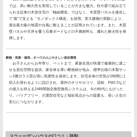
では、
高い耐久性を実現
していることが大きな魅力。柱や梁で組み立て
られる従来の木造住宅の「軸組構造」ではなく、
木質壁パネルを接合し
て“面”で支える「モノボックス構造」を採用。
実大建物の実験により、
過去最大級の地震や台風に耐えることが証明されています。また、木質
壁パネルや天井を覆う石膏ボードなどの不燃材料も、優れた耐火性を発
揮します。
断熱・気密・換気…すべての人にやさしい居住環境
お子さんからお年寄り、ペットまで、家族全員が快適で健康的に過ご
せる居住空間を提供。家全体を厚い断熱材が包み、
標準仕様の木製サッ
シ3層ガラス窓が高い気密性を保持
します。住宅全体の空気が2時間に1
回入れ替わるように設計され、屋外のチリやホコリ、花粉、PM2.5など
の侵入を抑える
24時間熱交換型換気システム
は、今の時代にもぴった
り。バリアフリー、介護型住宅など福祉視点からの提案も、長い人生の
安心につながります。
スウェーデンハウスの口コミ・評判