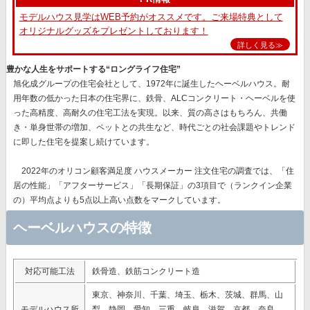
モデルハウス見学はWEB予約がオススメです。ご来場特典として
オリジナルグッズをプレゼントしております！
詳しく見る≫
豊かな人生をサポートする“ロングライフ住宅”
旭化成グループの住宅会社として、1972年に誕生したヘーベルハウス。耐
用年数の低かった日本の住宅界に、鉄骨、ALCコンクリート・ヘーベルを使
った高精度、高耐久の住宅工法を実現。以来、質の高さはもちろん、共働
き・単身世帯の増加、ペットとの共生など、時代ごとの社会課題やトレンド
に即した住宅を提案し続けています。
2022年のオリコン顧客満足度 ハウスメーカー 注文住宅の調査では、
「住
居の性能」「アフターサービス」「長期保証」
の3項目で（ランクイン企業
の）平均点よりも5点以上高い点数をマークしています。
ヘーベルハウスの特徴
対応可能工法
鉄骨造、鉄筋コンクリート造
東京、神奈川、千葉、埼玉、栃木、茨城、群馬、山
モデルハウス所
梨、静岡、愛知、三重、岐阜、滋賀、京都、奈良、