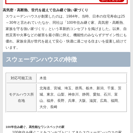
高気密・高断熱、世代を超えて住み継ぐ強い家づくり
スウェーデンハウスが創業したのは、1984年。当時、日本の住宅寿命は25
～30年と言われていたなか、同社は
「100年住み継ぐ家、高気密・高断熱、
家族を守る強い家づくり」
という革新的コンセプトを掲げました。以来、自
然災害や火事などの被害を最小限に抑え、機能性のみならずデザイン性にも
優れ、
家族全員が世代を超えて安心・快適に過ごせる住まいを提案
し続けて
います。
スウェーデンハウスの特徴
対応可能工法
木造
北海道、宮城、埼玉、群馬、栃木、新潟、千葉、茨
モデルハウス所
城、東京、山梨、神奈川、静岡、愛知、石川、富
在地
山、福井、長野、兵庫、大阪、滋賀、広島、福岡、
大分、長崎
100年住み継ぐ、高性能なワンスペックの家
100年住み継ぐことをコンセプトにしてきたスウェーデンハウスの家