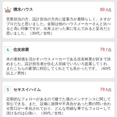
積水ハウス
80
.3
点
営業担当の方、設計担当の方共に提案力が素晴らしく、さすが
プロだなと思いました。金額は他のハウスメーカーさんと比べ
ると高い印象ですが、出来上がった家に住んでみると妥当だと
思いました。（30代／女性）
住友林業
79
.7
点
木の素材感を活かすハウスメーカーである住友林業が好きで決
めました。設計担当者が住む人目線でいろいろ提案してくれ、
またこちらの要望に対応してくれとても良かったです。（60代
以上／男性）
セキスイハイム
79
.5
点
定期的なフォローがあるので建てた後のメンテナンスに関して
安心できる。また、設備に故障や不具合があった際の問い合わ
せ窓口が一本化されており、どんな些細な事でもフォローして
頂けるのは心強い。（30代／女性）