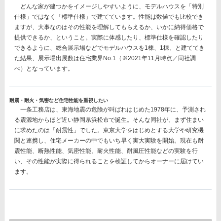
どんな家が建つかをイメージしやすいように、モデルハウスを「特別
仕様」ではなく「標準仕様」で建てています。性能は数値でも比較でき
ますが、大事なのはその性能を理解してもらえるか、いかに納得価格で
提供できるか、ということ。実際に体感したり、標準仕様を確認したり
できるように、総合展示場などでモデルハウスを1棟、1棟、と建ててき
た結果、
展示場出展数は住宅業界No.1
（※2021年11月時点／同社調
べ）となっています。
耐震・耐火・気密など住宅性能を重視したい
一条工務店は、東海地震の危険が叫ばれはじめた1978年に、予測され
る震源地からほど近い静岡県浜松市で誕生。そんな同社が、まず住まい
に求めたのは「耐震性」でした。東京大学をはじめとする大学や研究機
関と連携し、住宅メーカーの中でもいち早く実大実験を開始。現在も耐
震性能、断熱性能、気密性能、耐火性能、耐風圧性能などの実験を行
い、その性能が実際に得られることを検証してからオーナーに届けてい
ます。