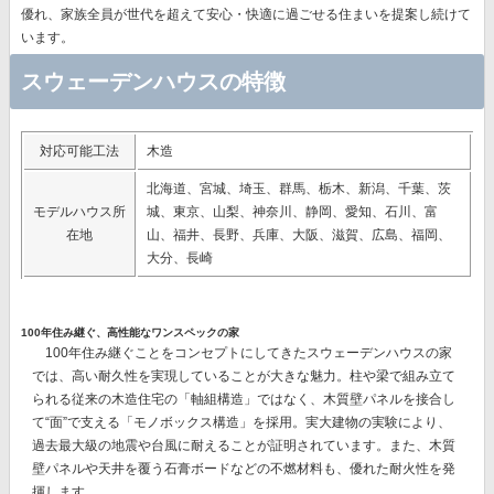
優れ、
家族全員が世代を超えて安心・快適に過ごせる住まいを提案
し続けて
います。
スウェーデンハウスの特徴
対応可能工法
木造
北海道、宮城、埼玉、群馬、栃木、新潟、千葉、茨
モデルハウス所
城、東京、山梨、神奈川、静岡、愛知、石川、富
在地
山、福井、長野、兵庫、大阪、滋賀、広島、福岡、
大分、長崎
100年住み継ぐ、高性能なワンスペックの家
100年住み継ぐことをコンセプトにしてきたスウェーデンハウスの家
では、
高い耐久性を実現
していることが大きな魅力。柱や梁で組み立て
られる従来の木造住宅の「軸組構造」ではなく、
木質壁パネルを接合し
て“面”で支える「モノボックス構造」を採用。
実大建物の実験により、
過去最大級の地震や台風に耐えることが証明されています。また、木質
壁パネルや天井を覆う石膏ボードなどの不燃材料も、優れた耐火性を発
揮します。