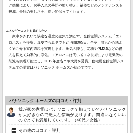
グ効果により、
お手入れの手間や塗り替え、補修などのメンテナンスも
軽減。
外観の美しさを、長い間保ってくれます。
エネルギーコストを節約したい
家中をきれいで快適な温度の空気で満たす、
全館空調システム「エア
ロハス」
を提案。真夏でも真冬でも24時間365日、全室、誰もが心地よ
く過ごせる室内環境を実現します。換気の際も、花粉やPM2.5などの侵
入を抑えて効率的に浄化。エアロハスは高い省エネ技術により電気代の
削減も実現可能にし、
2019年度省エネ大賞を受賞。
住宅用全館空調シス
テムでの受賞はパナソニック ホームズが初めてです。
パナソニック ホームズの口コミ・評判
我が家の家電はパナソニックで揃えていてパナソニック
が大好きなので絶大な信頼があります。間違いなくいい
のでとても満足しています。（40代／女性）
その他の口コミ・評判