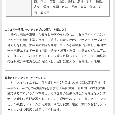
庫、岡山、広島、山口、鳥取、島根、香川、徳島、
高知、愛媛、福岡、佐賀、長崎、大分、熊本、宮
崎、鹿児島
エネルギー活用、サスティナブルな暮らしが気になる
持続可能性を重視した暮らしが求められるなか、セキスイハイムはエ
ネルギー自給自足型を目指し、環境に負荷をかけないサスティナブルな
暮らしを提案。大容量の太陽光発電システムを積極的に設置し、
年間の
一次消費エネルギー量（空調・給湯・照明・換気）の収支をゼロ以下に
する
住まい（＝ZEH：ゼッチ）の実現を目指します。また、安い価格帯
の深夜電力を電力会社から購入し、翌日に備える
「蓄電池」
も活用。
長期にわたるアフターケアがほしい
セキスイハイムでは、
引き渡しから2年目までの計3回
の定期点検、
5
年目から5年ごとの
定期診断を
無償で60年間
実施。計画的・効率的に実
施できるプログラムを準備し、定期診断の結果を見ながら最適なメンテ
ナンス時期を専門部署が案内します。理想の暮らしを丁寧にヒアリング
し、小規模リフォームから外観・間取り変更、増築・減築を含むリノベ
ーションまで幅広く対応してくれます。