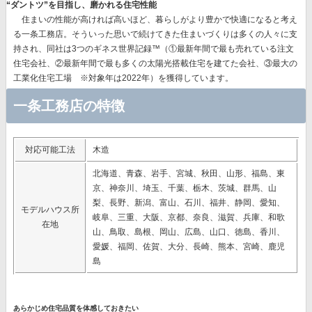
“ダントツ”を目指し、磨かれる住宅性能
住まいの性能が高ければ高いほど、暮らしがより豊かで快適になると考え
る一条工務店。そういった思いで続けてきた住まいづくりは多くの人々に支
持され、同社は
3つのギネス世界記録™（①最新年間で最も売れている注文
住宅会社、②最新年間で最も多くの太陽光搭載住宅を建てた会社、③最大の
工業化住宅工場 ※対象年は2022年）を獲得
しています。
一条工務店の特徴
対応可能工法
木造
北海道、青森、岩手、宮城、秋田、山形、福島、東
京、神奈川、埼玉、千葉、栃木、茨城、群馬、山
梨、長野、新潟、富山、石川、福井、静岡、愛知、
モデルハウス所
岐阜、三重、大阪、京都、奈良、滋賀、兵庫、和歌
在地
山、鳥取、島根、岡山、広島、山口、徳島、香川、
愛媛、福岡、佐賀、大分、長崎、熊本、宮崎、鹿児
島
あらかじめ住宅品質を体感しておきたい