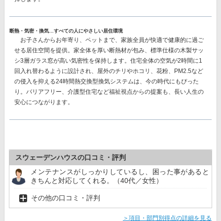
断熱・気密・換気…すべての人にやさしい居住環境
お子さんからお年寄り、ペットまで、家族全員が快適で健康的に過ご
せる居住空間を提供。家全体を厚い断熱材が包み、
標準仕様の木製サッ
シ3層ガラス窓が高い気密性を保持
します。住宅全体の空気が2時間に1
回入れ替わるように設計され、屋外のチリやホコリ、花粉、PM2.5など
の侵入を抑える
24時間熱交換型換気システム
は、今の時代にもぴった
り。バリアフリー、介護型住宅など福祉視点からの提案も、長い人生の
安心につながります。
スウェーデンハウスの口コミ・評判
メンテナンスがしっかりしているし、困った事があると
きちんと対応してくれる。（40代／女性）
その他の口コミ・評判
＞項目・部門別得点の詳細を見る