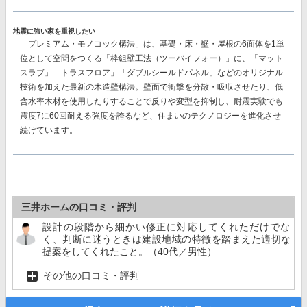
地震に強い家を重視したい
「プレミアム・モノコック構法」
は、基礎・床・壁・屋根の6面体を1単
位として空間をつくる「枠組壁工法（ツーバイフォー）」に、「マット
スラブ」「トラスフロア」「ダブルシールドパネル」などのオリジナル
技術を加えた最新の木造壁構法。壁面で衝撃を分散・吸収させたり、低
含水率木材を使用したりすることで反りや変型を抑制し、耐震実験でも
震度7に60回耐える強度を誇る
など、住まいのテクノロジーを進化させ
続けています。
三井ホームの口コミ・評判
設計の段階から細かい修正に対応してくれただけでな
く、判断に迷うときは建設地域の特徴を踏まえた適切な
提案をしてくれたこと。（40代／男性）
その他の口コミ・評判