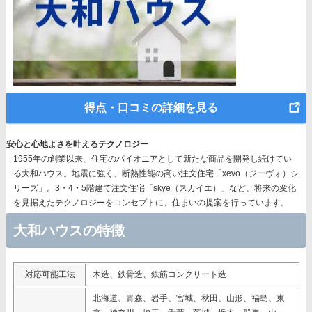
得点・口コミの詳細を見る
安心と心地よさを叶えるテクノロジー
1955年の創業以来、
住宅のパイオニア
として新たな商品を開発し続けてい
る大和ハウス。地震に強く、断熱性能の高い注文住宅「xevo（ジーヴォ）シ
リーズ」。3・4・5階建て注文住宅「skye（スカイエ）」など、
将来の変化
を見据えたテクノロジー
をコンセプトに、住まいの提案を行っています。
大和ハウスの特徴
対応可能工法
木造、鉄骨造、鉄筋コンクリート造
北海道、青森、岩手、宮城、秋田、山形、福島、東