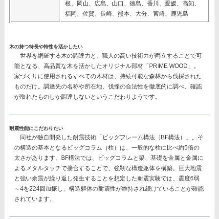
根、岡山、広島、山口、徳島、香川、愛媛、高知、
福岡、佐賀、長崎、熊本、大分、宮崎、鹿児島
木の持つ特長や特性を活かしたい
世界を網羅する木の調達力と、職人の高い技術力が両立することで可
能となる、高品質な木を活かしたオリジナル部材
「PRIME WOOD」。
家づくりに使用されるすべての木材は、持続可能な森林から伐採された
ものだけ。調達先の名称や所在地、伐採の合法性を徹底的に調べ、確認
が取れたものしか調達しないというこだわりようです。
耐震性能にこだわりたい
同社が独自開発した耐震技術
「ビッグフレーム構法（BF構法）」。
そ
の構造の基本となるビッグコラム（柱）は、一般的な柱に比べ約5倍の
太さがあります。BF構法では、ビッグコラムと梁、基礎を金属と金属に
よるメタルタッチで接合することで、強靭な構造躯体を構築。巨大地震
と強い余震が繰り返し発生することを想定した耐震実験では、
震度6弱
～4を224回加振し、構造躯体の耐震性が維持
され続けていることが確認
されています。