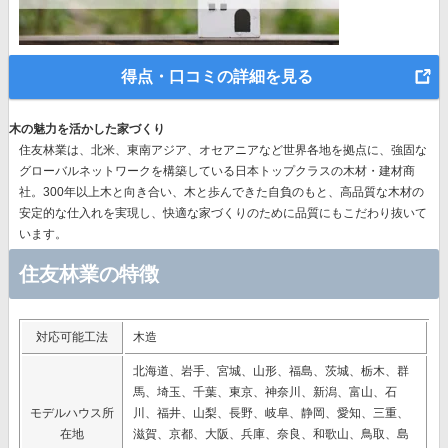
得点・口コミの詳細を見る
木の魅力を活かした家づくり
住友林業は、北米、東南アジア、オセアニアなど世界各地を拠点に、強固な
グローバルネットワークを構築している日本トップクラスの木材・建材商
社。300年以上木と向き合い、木と歩んできた自負のもと、高品質な木材の
安定的な仕入れを実現し、快適な家づくりのために品質にもこだわり抜いて
います。
住友林業の特徴
対応可能工法
木造
北海道、岩手、宮城、山形、福島、茨城、栃木、群
馬、埼玉、千葉、東京、神奈川、新潟、富山、石
モデルハウス所
川、福井、山梨、長野、岐阜、静岡、愛知、三重、
在地
滋賀、京都、大阪、兵庫、奈良、和歌山、鳥取、島