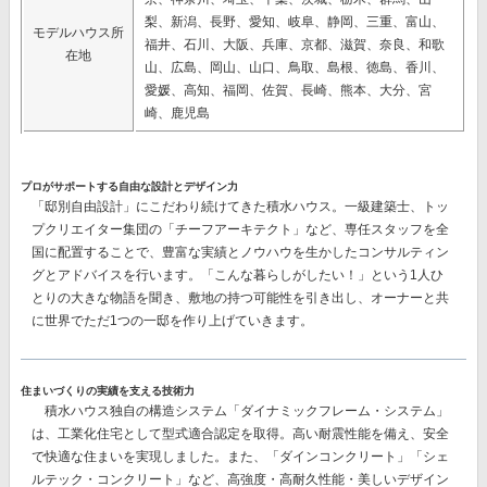
梨、新潟、長野、愛知、岐阜、静岡、三重、富山、
モデルハウス所
福井、石川、大阪、兵庫、京都、滋賀、奈良、和歌
在地
山、広島、岡山、山口、鳥取、島根、徳島、香川、
愛媛、高知、福岡、佐賀、長崎、熊本、大分、宮
崎、鹿児島
プロがサポートする自由な設計とデザイン力
「邸別自由設計」
にこだわり続けてきた積水ハウス。一級建築士、トッ
プクリエイター集団の
「チーフアーキテクト」
など、専任スタッフを全
国に配置することで、豊富な実績とノウハウを生かしたコンサルティン
グとアドバイスを行います。「こんな暮らしがしたい！」という1人ひ
とりの大きな物語を聞き、敷地の持つ可能性を引き出し、オーナーと共
に世界でただ1つの一邸を作り上げていきます。
住まいづくりの実績を支える技術力
積水ハウス独自の構造システム
「ダイナミックフレーム・システム」
は、工業化住宅として型式適合認定を取得。高い耐震性能を備え、安全
で快適な住まいを実現しました。また、
「ダインコンクリート」「シェ
ルテック・コンクリート」
など、高強度・高耐久性能・美しいデザイン