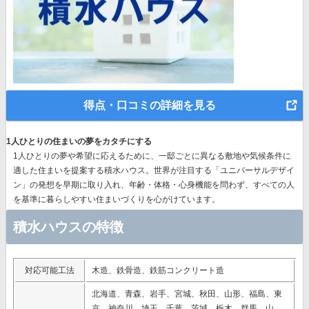
得点・口コミの詳細を見る
1人ひとりの住まいの夢をカタチにする
1人ひとりの夢や希望に応えるために、一邸ごとに異なる敷地や気候条件に
適した住まいを提案する積水ハウス。世界が注目する
「ユニバーサルデザイ
ン」の発想
を早期に取り入れ、年齢・体格・心身機能を問わず、すべての人
を基準に暮らしやすい住まいづくりを心がけています。
積水ハウスの特徴
対応可能工法
木造、鉄骨造、鉄筋コンクリート造
北海道、青森、岩手、宮城、秋田、山形、福島、東
京、神奈川、埼玉、千葉、茨城、栃木、群馬、山