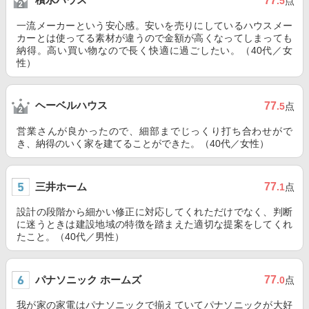
77
.5
点
一流メーカーという安心感。安いを売りにしているハウスメー
カーとは使ってる素材が違うので金額が高くなってしまっても
納得。高い買い物なので長く快適に過ごしたい。（40代／女
性）
ヘーベルハウス
77
.5
点
営業さんが良かったので、細部までじっくり打ち合わせがで
き、納得のいく家を建てることができた。（40代／女性）
三井ホーム
77
.1
点
設計の段階から細かい修正に対応してくれただけでなく、判断
に迷うときは建設地域の特徴を踏まえた適切な提案をしてくれ
たこと。（40代／男性）
パナソニック ホームズ
77
.0
点
我が家の家電はパナソニックで揃えていてパナソニックが大好