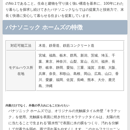
のNo.1であること。生命と建物を守り抜く強い構造を基本に、
100年にわた
り暮らしを探求し続けてきたパナソニック
ならではの提案力と技術力で、末
長く快適に安心して暮らせる住まいを提案しています。
パナソニック ホームズの特徴
対応可能工法
木造、鉄骨造、鉄筋コンクリート造
宮城、福島、栃木、群馬、新潟、茨城、埼玉、千
葉、東京、神奈川、山梨、富山、石川、福井、長
モデルハウス所
野、岐阜、静岡、愛知、三重、滋賀、京都、大阪、
在地
兵庫、奈良、和歌山、島根、岡山、広島、山口、香
川、愛媛、福岡、佐賀、長崎、熊本、大分、鹿児
島、沖縄
内装だけでなく、外装の手入れにもこだわりたい
パナソニック ホームズでは、オリジナルの
光触媒タイル外壁「キラテッ
ク」
を使用。光触媒を表面に焼き付けたキラテックタイルは、太陽の光
に当たることで生まれる“親水性”で表面に水の膜をつくり、汚れを分解
して付着力を弱め、雨で流れ落ちやすくします。このセルフクリーニン