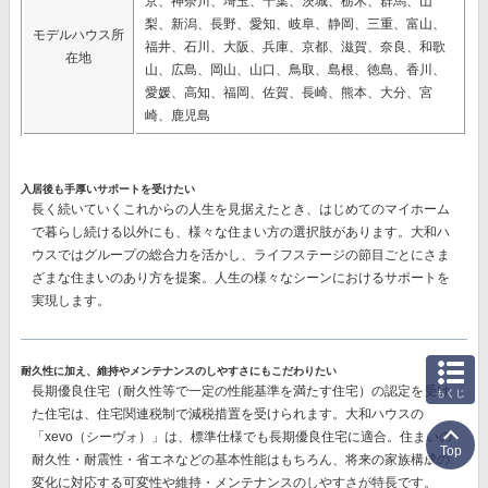
京、神奈川、埼玉、千葉、茨城、栃木、群馬、山
梨、新潟、長野、愛知、岐阜、静岡、三重、富山、
モデルハウス所
福井、石川、大阪、兵庫、京都、滋賀、奈良、和歌
在地
山、広島、岡山、山口、鳥取、島根、徳島、香川、
愛媛、高知、福岡、佐賀、長崎、熊本、大分、宮
崎、鹿児島
入居後も手厚いサポートを受けたい
長く続いていくこれからの人生を見据えたとき、はじめてのマイホーム
で暮らし続ける以外にも、様々な住まい方の選択肢があります。大和ハ
ウスではグループの総合力を活かし、ライフステージの節目ごとにさま
ざまな住まいのあり方を提案。人生の様々なシーンにおけるサポートを
実現します。
耐久性に加え、維持やメンテナンスのしやすさにもこだわりたい
長期優良住宅（耐久性等で一定の性能基準を満たす住宅）の認定を受け
もくじ
た住宅は、住宅関連税制で減税措置を受けられます。大和ハウスの
「xevo（シーヴォ）」は、標準仕様でも長期優良住宅に適合。住まいの
Top
耐久性・耐震性・省エネなどの基本性能はもちろん、将来の家族構成の
変化に対応する可変性や維持・メンテナンスのしやすさが特長です。