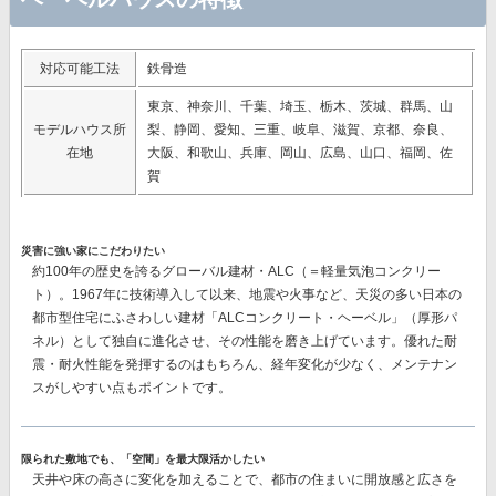
対応可能工法
鉄骨造
東京、神奈川、千葉、埼玉、栃木、茨城、群馬、山
モデルハウス所
梨、静岡、愛知、三重、岐阜、滋賀、京都、奈良、
在地
大阪、和歌山、兵庫、岡山、広島、山口、福岡、佐
賀
災害に強い家にこだわりたい
約100年の歴史を誇るグローバル建材・ALC（＝軽量気泡コンクリー
ト）。1967年に技術導入して以来、地震や火事など、天災の多い日本の
都市型住宅にふさわしい建材
「ALCコンクリート・ヘーベル」（厚形パ
ネル）
として独自に進化させ、その性能を磨き上げています。優れた耐
震・耐火性能を発揮するのはもちろん、経年変化が少なく、メンテナン
スがしやすい点もポイントです。
限られた敷地でも、「空間」を最大限活かしたい
天井や床の高さに変化を加えることで、都市の住まいに開放感と広さを