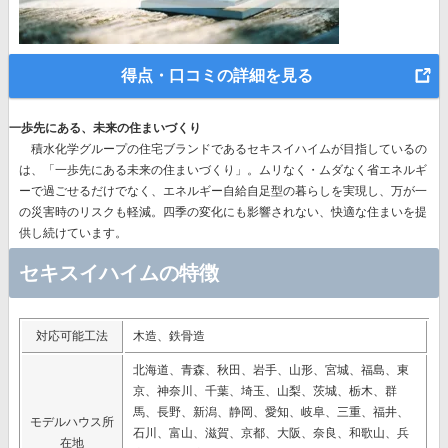
得点・口コミの詳細を見る
一歩先にある、未来の住まいづくり
積水化学グループの住宅ブランドであるセキスイハイムが目指しているの
は、
「一歩先にある未来の住まいづくり」。
ムリなく・ムダなく省エネルギ
ーで過ごせるだけでなく、エネルギー自給自足型の暮らしを実現し、万が一
の災害時のリスクも軽減。四季の変化にも影響されない、快適な住まいを提
供し続けています。
セキスイハイムの特徴
対応可能工法
木造、鉄骨造
北海道、青森、秋田、岩手、山形、宮城、福島、東
京、神奈川、千葉、埼玉、山梨、茨城、栃木、群
馬、長野、新潟、静岡、愛知、岐阜、三重、福井、
モデルハウス所
石川、富山、滋賀、京都、大阪、奈良、和歌山、兵
在地