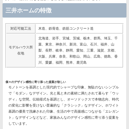
三井ホームの特徴
対応可能工法
木造、鉄骨造、鉄筋コンクリート造
北海道、岩手、宮城、茨城、栃木、群馬、埼玉、千
葉、東京、神奈川、新潟、富山、石川、福井、山
モデルハウス所
梨、長野、岐阜、静岡、愛知、三重、滋賀、京都、
在地
大阪、兵庫、奈良、和歌山、岡山、広島、徳島、香
川、愛媛、福岡、熊本、鹿児島
個々のデザイン感性に寄り添った提案が欲しい
モノトーンを基調とした現代的でシャープな印象、無駄のないシンプル
で「モダン」なデザイン。光と風と木の素材に満たされて暮らす「ウッ
ディ」な空間。伝統様式を基調とし、オーソドックスで本物志向、時代
の変化に影響を受けない普遍的な「クラシック」なデザイン。ホワイト
基調の優美で洗練された印象、生活の中で高揚感につながる「エレガン
ト」なデザインなどなど、
家族みんなのデザイン感性に寄り添う提案
を
しています。