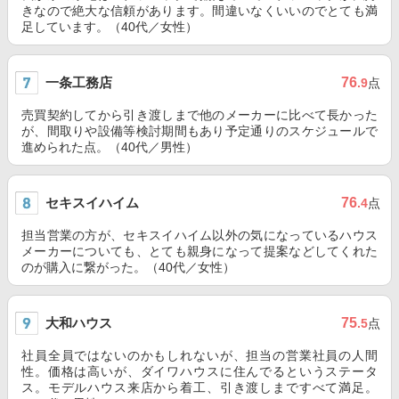
きなので絶大な信頼があります。間違いなくいいのでとても満
足しています。（40代／女性）
一条工務店
76
.9
点
売買契約してから引き渡しまで他のメーカーに比べて長かった
が、間取りや設備等検討期間もあり予定通りのスケジュールで
進められた点。（40代／男性）
セキスイハイム
76
.4
点
担当営業の方が、セキスイハイム以外の気になっているハウス
メーカーについても、とても親身になって提案などしてくれた
のが購入に繋がった。（40代／女性）
大和ハウス
75
.5
点
社員全員ではないのかもしれないが、担当の営業社員の人間
性。価格は高いが、ダイワハウスに住んでるというステータ
ス。モデルハウス来店から着工、引き渡しまですべて満足。