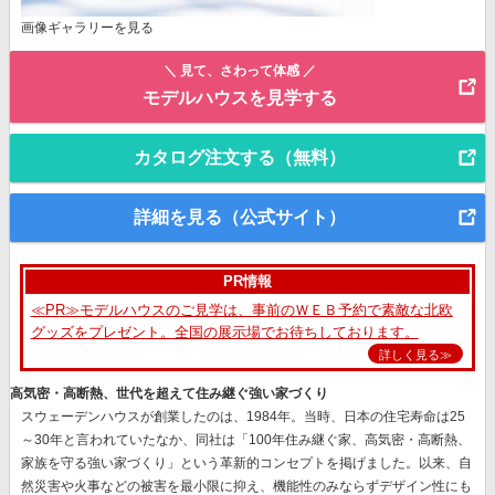
画像ギャラリーを見る
＼ 見て、さわって体感 ／
モデルハウスを見学する
カタログ注文する（無料）
詳細を見る（公式サイト）
PR情報
≪PR≫モデルハウスのご見学は、事前のＷＥＢ予約で素敵な北欧
グッズをプレゼント。全国の展示場でお待ちしております。
詳しく見る≫
高気密・高断熱、世代を超えて住み継ぐ強い家づくり
スウェーデンハウスが創業したのは、1984年。当時、日本の住宅寿命は25
～30年と言われていたなか、同社は
「100年住み継ぐ家、高気密・高断熱、
家族を守る強い家づくり」
という革新的コンセプトを掲げました。以来、自
然災害や火事などの被害を最小限に抑え、機能性のみならずデザイン性にも