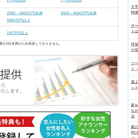
2～6年以内
7～10年以内
大手
特徴
2000～3000万円未満
3000～4000万円未満
5000万円以上
オ
トは
100万円以上
業が2社未満のため発表しておりません。
坪
や
ツ
ト・
屋
ット
家
な
法
家
R