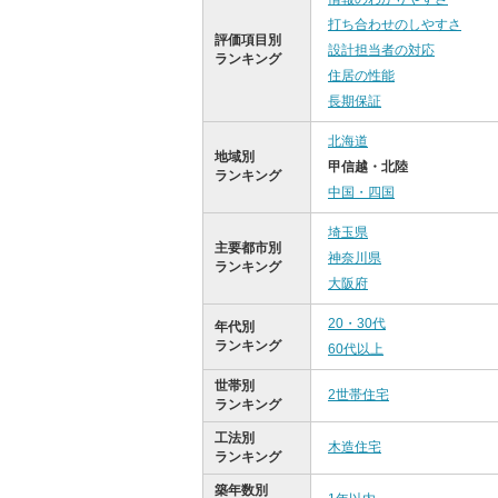
打ち合わせのしやすさ
評価項目別
設計担当者の対応
ランキング
住居の性能
長期保証
北海道
地域別
甲信越・北陸
ランキング
中国・四国
埼玉県
主要都市別
神奈川県
ランキング
大阪府
20・30代
年代別
ランキング
60代以上
世帯別
2世帯住宅
ランキング
工法別
木造住宅
ランキング
築年数別