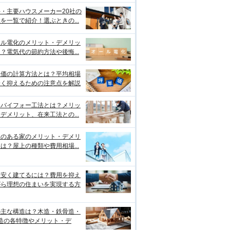
・主要ハウスメーカー20社の
を一覧で紹介！選ぶときの...
ール電化のメリット・デメリッ
？電気代の節約方法や後悔...
単価の計算方法とは？平均相場
安く抑えるための注意点を解説
ーバイフォー工法とは？メリッ
デメリット、在来工法との...
上のある家のメリット・デメリ
は？屋上の種類や費用相場...
を安く建てるには？費用を抑え
がら理想の住まいを実現する方
の主な構造は？木造・鉄骨造・
C造の各特徴やメリット・デ