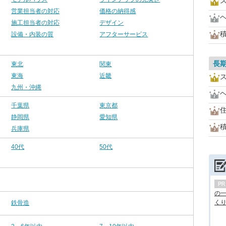
営業担当者の対応
価格の納得感
施工担当者の対応
デザイン
設備・内装の質
アフターサービス
長
東北
関東
東海
近畿
九州・沖縄
千葉県
東京都
静岡県
愛知県
兵庫県
40代
50代
の
くり.
鉄骨造