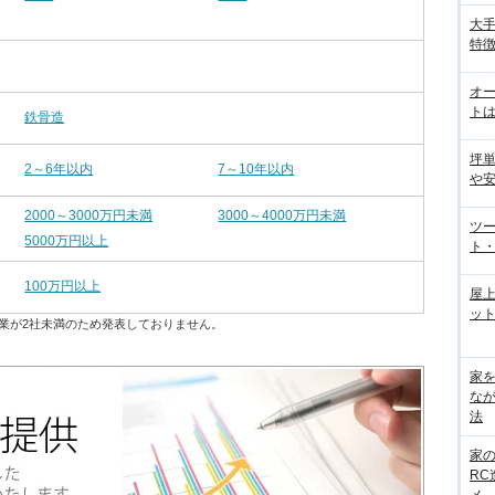
大手
特徴
オ
トは
鉄骨造
坪
2～6年以内
7～10年以内
や
2000～3000万円未満
3000～4000万円未満
ツ
5000万円以上
ト・
100万円以上
屋
ット
業が2社未満のため発表しておりません。
家
な
法
家
R