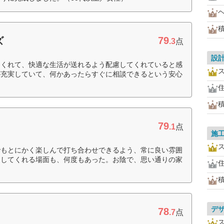
79
ズ
.3
点
設
てくれて、快適な生活が送れるよう配慮してくれていると感
が充実していて、何かあったらすぐに相談できるという安心
79
.1
点
施
でもとにかく楽しんで打ち合わせできるよう、常に良い雰囲
をしてくれる場面も、何度もあった。お陰で、思い通りの家
デ
78
.7
点