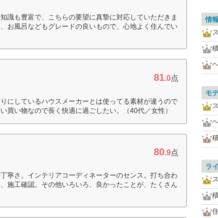
、知識も豊富で、こちらの要望に真摯に対応していただきま
情
H、お風呂などもグレードの良いもので、心地よく住んでい
81
.0
点
モ
売りにしているハウスメーカーとは使ってる素材が違うので
い買い物なので長く快適に過ごしたい。（40代／女性）
80
.9
点
ラ
の丁寧さ。インテリアコーディネーターのセンス。打ち合わ
検、施工確認。その他いろいろ、良かったことが、たくさん