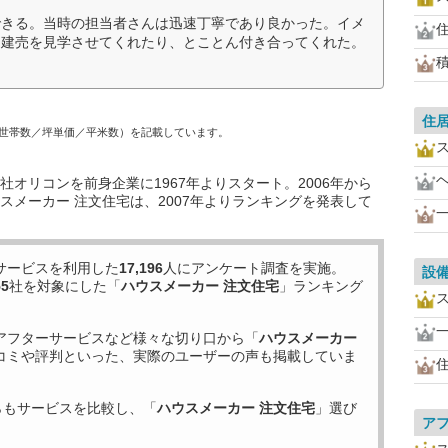
できる。当時の担当者さんは迅速丁寧であり良かった。イメ
る建売を見学させてくれたり、とことん付き合ってくれた。
住
世帯数／坪単価／平米数）を記載しています。
オリコンを前身企業に1967年よりスタート。2006年から
スメーカー 注文住宅は、2007年よりランキングを発表して
サービスを利用した
17,196
人にアンケート調査を実施。
設
55
社を対象にした「
ハウスメーカー 注文住宅
」ランキング
アフターサービスなど様々な切り口から「
ハウスメーカー
コミや評判といった、実際のユーザーの声も掲載していま
らもサービスを比較し、「
ハウスメーカー 注文住宅
」選び
ア