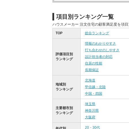
項目別ランキング一覧
ハウスメーカー 注文住宅の顧客満足度を項
TOP
総合ランキング
情報のわかりやすさ
打ち合わせのしやすさ
評価項目別
設計担当者の対応
ランキング
住居の性能
長期保証
北海道
地域別
甲信越・北陸
ランキング
中国・四国
埼玉県
主要都市別
神奈川県
ランキング
大阪府
20・30代
年代別