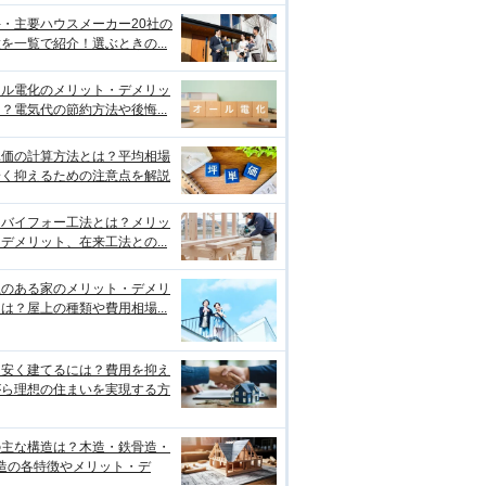
・主要ハウスメーカー20社の
を一覧で紹介！選ぶときの...
ール電化のメリット・デメリッ
？電気代の節約方法や後悔...
単価の計算方法とは？平均相場
安く抑えるための注意点を解説
ーバイフォー工法とは？メリッ
デメリット、在来工法との...
上のある家のメリット・デメリ
は？屋上の種類や費用相場...
を安く建てるには？費用を抑え
がら理想の住まいを実現する方
の主な構造は？木造・鉄骨造・
C造の各特徴やメリット・デ