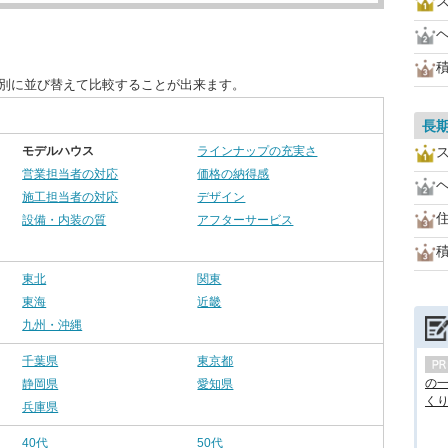
目別に並び替えて比較することが出来ます。
長
モデルハウス
ラインナップの充実さ
営業担当者の対応
価格の納得感
施工担当者の対応
デザイン
設備・内装の質
アフターサービス
東北
関東
東海
近畿
九州・沖縄
千葉県
東京都
の
静岡県
愛知県
くり.
兵庫県
40代
50代