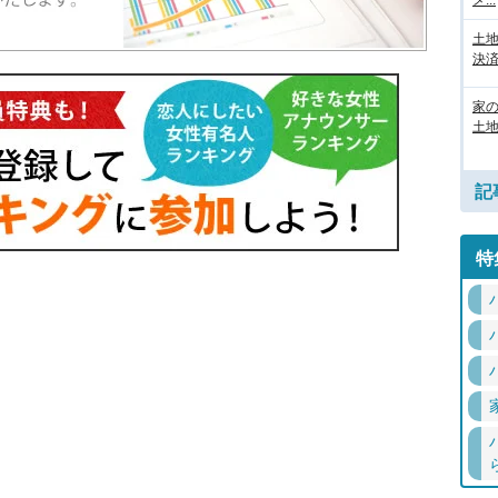
メ...
土
決済
家
土地
記
特