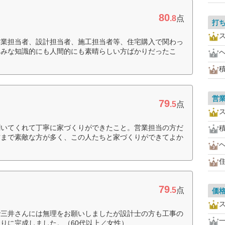
80
.8
点
打
営業担当者、設計担当者、施工担当者等、住宅購入で関わっ
、みな知識的にも人間的にも素晴らしい方ばかりだったこ
営
79
.5
点
聞いてくれて丁寧に家づくりができたこと。営業担当の方だ
方まで素敵な方が多く、この人たちと家づくりができてよか
79
.5
点
価
で三井さんには無理をお願いしましたが設計士の方も工事の
りに完成しました。（60代以上／女性）