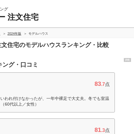
ング
ー 注文住宅
較
2024年版
モデルハウス
 注文住宅のモデルハウスランキング・比較
PR
キング・口コミ
83
.7
点
といわれ付けなかったが、一年中裸足で大丈夫。冬でも室温
（60代以上／女性）
81
.3
点