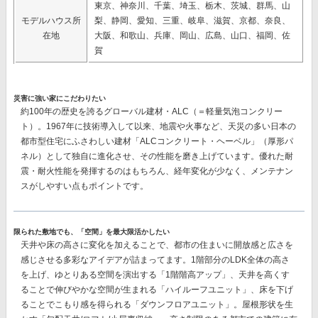
東京、神奈川、千葉、埼玉、栃木、茨城、群馬、山
モデルハウス所
梨、静岡、愛知、三重、岐阜、滋賀、京都、奈良、
在地
大阪、和歌山、兵庫、岡山、広島、山口、福岡、佐
賀
災害に強い家にこだわりたい
約100年の歴史を誇るグローバル建材・ALC（＝軽量気泡コンクリー
ト）。1967年に技術導入して以来、地震や火事など、天災の多い日本の
都市型住宅にふさわしい建材
「ALCコンクリート・ヘーベル」（厚形パ
ネル）
として独自に進化させ、その性能を磨き上げています。優れた耐
震・耐火性能を発揮するのはもちろん、経年変化が少なく、メンテナン
スがしやすい点もポイントです。
限られた敷地でも、「空間」を最大限活かしたい
天井や床の高さに変化を加えることで、都市の住まいに開放感と広さを
感じさせる多彩なアイデアが詰まってます。1階部分のLDK全体の高さ
を上げ、ゆとりある空間を演出する「1階階高アップ」、天井を高くす
ることで伸びやかな空間が生まれる「ハイルーフユニット」、床を下げ
ることでこもり感を得られる「ダウンフロアユニット」。屋根形状を生