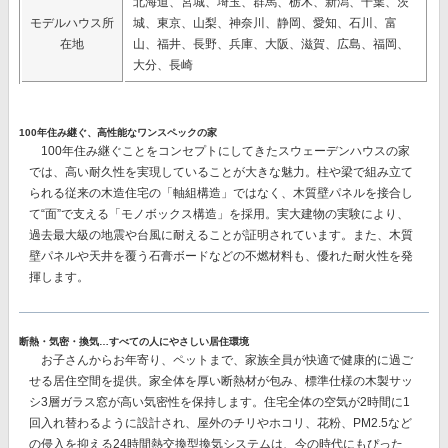
北海道、宮城、埼玉、群馬、栃木、新潟、千葉、茨
モデルハウス所
城、東京、山梨、神奈川、静岡、愛知、石川、富
在地
山、福井、長野、兵庫、大阪、滋賀、広島、福岡、
大分、長崎
100年住み継ぐ、高性能なワンスペックの家
100年住み継ぐことをコンセプトにしてきたスウェーデンハウスの家
では、
高い耐久性を実現
していることが大きな魅力。柱や梁で組み立て
られる従来の木造住宅の「軸組構造」ではなく、
木質壁パネルを接合し
て“面”で支える「モノボックス構造」を採用。
実大建物の実験により、
過去最大級の地震や台風に耐えることが証明されています。また、木質
壁パネルや天井を覆う石膏ボードなどの不燃材料も、優れた耐火性を発
揮します。
断熱・気密・換気…すべての人にやさしい居住環境
お子さんからお年寄り、ペットまで、家族全員が快適で健康的に過ご
せる居住空間を提供。家全体を厚い断熱材が包み、
標準仕様の木製サッ
シ3層ガラス窓が高い気密性を保持
します。住宅全体の空気が2時間に1
回入れ替わるように設計され、屋外のチリやホコリ、花粉、PM2.5など
の侵入を抑える
24時間熱交換型換気システム
は、今の時代にもぴった