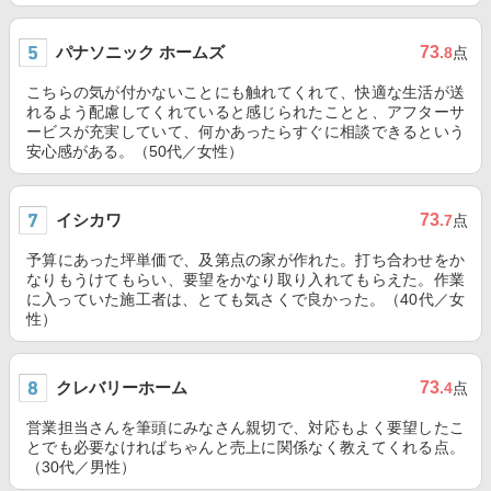
パナソニック ホームズ
73
.8
点
こちらの気が付かないことにも触れてくれて、快適な生活が送
れるよう配慮してくれていると感じられたことと、アフターサ
ービスが充実していて、何かあったらすぐに相談できるという
安心感がある。（50代／女性）
イシカワ
73
.7
点
予算にあった坪単価で、及第点の家が作れた。打ち合わせをか
なりもうけてもらい、要望をかなり取り入れてもらえた。作業
に入っていた施工者は、とても気さくで良かった。（40代／女
性）
クレバリーホーム
73
.4
点
営業担当さんを筆頭にみなさん親切で、対応もよく要望したこ
とでも必要なければちゃんと売上に関係なく教えてくれる点。
（30代／男性）