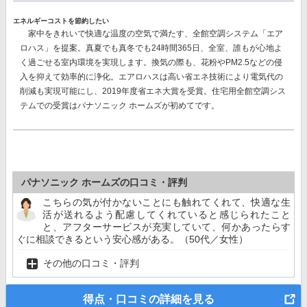
エネルギーコストを節約したい
家中をきれいで快適な温度の空気で満たす、
全館空調システム「エア
ロハス」
を提案。真夏でも真冬でも24時間365日、全室、誰もが心地よ
く過ごせる室内環境を実現します。換気の際も、花粉やPM2.5などの侵
入を抑えて効率的に浄化。エアロハスは高い省エネ技術により電気代の
削減も実現可能にし、
2019年度省エネ大賞を受賞。
住宅用全館空調シス
テムでの受賞はパナソニック ホームズが初めてです。
パナソニック ホームズの口コミ・評判
こちらの気が付かないことにも触れてくれて、快適な生
活が送れるよう配慮してくれていると感じられたこと
と、アフターサービスが充実していて、何かあったらす
ぐに相談できるという安心感がある。（50代／女性）
その他の口コミ・評判
得点・口コミの詳細を見る