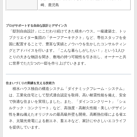
崎、鹿児島
プロがサポートする自由な設計とデザイン力
「邸別自由設計」
にこだわり続けてきた積水ハウス。一級建築士、トッ
プクリエイター集団の
「チーフアーキテクト」
など、専任スタッフを全
国に配置することで、豊富な実績とノウハウを生かしたコンサルティン
グとアドバイスを行います。「こんな暮らしがしたい！」という1人ひ
とりの大きな物語を聞き、敷地の持つ可能性を引き出し、オーナーと共
に世界でただ1つの一邸を作り上げていきます。
住まいづくりの実績を支える技術力
積水ハウス独自の構造システム
「ダイナミックフレーム・システム」
は、工業化住宅として型式適合認定を取得。高い耐震性能を備え、安全
で快適な住まいを実現しました。また、
「ダインコンクリート」「シェ
ルテック・コンクリート」
など、高強度・高耐久性能・美しいデザイン
性を兼ね備えたオリジナルの最高級外壁も開発。高断熱仕様による省エ
ネ、太陽光発電による創エネ、畜エネなど、家計にやさしいエコライフ
を提供しています。