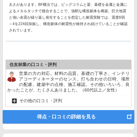
太さがあります。BF構法では、ビッグコラムと梁、基礎を金属と金属に
よるメタルタッチで接合することで、強靭な構造躯体を構築。巨大地震
と強い余震が繰り返し発生することを想定した耐震実験では、
震度6弱
～4を224回加振し、構造躯体の耐震性が維持
され続けていることが確認
されています。
住友林業の口コミ・評判
営業の方の対応。材料の品質。基礎の丁寧さ。インテリ
アコーディネーターのセンス。打ち合わせの日時、場所
の配慮。建築中の点検、施工確認。その他いろいろ、良
かったことが、たくさんありました。（60代以上／女性）
その他の口コミ・評判
得点・口コミの詳細を見る