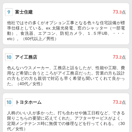
富士住建
73
.3
点
他社ではその多くがオプション工事となる色々な住宅設備が標
準仕様としている。ex.太陽光発電、窓のシャッター（一部電
動）、食洗器、エアコン、防犯カメラ、１.５坪UB、・・・
etc）。（60代以上／男性）
アイ工務店
73
.2
点
色んなハウスメーカー、工務店と話をしたが、性能や工期、費
用など希望に合うところがアイ工務店だった。営業の方も設計
の方もどの方も親切で対応も早く希望も聞いてくれて良かっ
た。（40代／女性）
トヨタホーム
73
.2
点
人柄のいい人が多かった。打ち合わせや施工日程など、できる
限りこちらの要望に応えてくれた。アフターサービスがよく、
定期メンテナンス時に無償での修理などを行ってくれる。（30
代／女性）