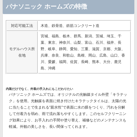
パナソニック ホームズの特徴
対応可能工法
木造、鉄骨造、鉄筋コンクリート造
宮城、福島、栃木、群馬、新潟、茨城、埼玉、千
葉、東京、神奈川、山梨、富山、石川、福井、長
モデルハウス所
野、岐阜、静岡、愛知、三重、滋賀、京都、大阪、
在地
兵庫、奈良、和歌山、島根、岡山、広島、山口、香
川、愛媛、福岡、佐賀、長崎、熊本、大分、鹿児
島、沖縄
内装だけでなく、外装の手入れにもこだわりたい
パナソニック ホームズでは、オリジナルの
光触媒タイル外壁「キラテッ
ク」
を使用。光触媒を表面に焼き付けたキラテックタイルは、太陽の光
に当たることで生まれる“親水性”で表面に水の膜をつくり、汚れを分解
して付着力を弱め、雨で流れ落ちやすくします。このセルフクリーニン
グ効果により、
お手入れの手間や塗り替え、補修などのメンテナンスも
軽減。
外観の美しさを、長い間保ってくれます。