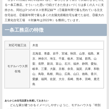
る一条工務店。そういった思いで続けてきた住まいづくりは多くの人々に支
持され、同社は
3つのギネス世界記録™（①最新年間で最も売れている注文
住宅会社、②最新年間で最も多くの太陽光搭載住宅を建てた会社、③最大の
工業化住宅工場 ※対象年は2022年）を獲得
しています。
一条工務店の特徴
対応可能工法
木造
北海道、青森、岩手、宮城、秋田、山形、福島、東
京、神奈川、埼玉、千葉、栃木、茨城、群馬、山
梨、長野、新潟、富山、石川、福井、静岡、愛知、
モデルハウス所
岐阜、三重、大阪、京都、奈良、滋賀、兵庫、和歌
在地
山、鳥取、島根、岡山、広島、山口、徳島、香川、
愛媛、福岡、佐賀、大分、長崎、熊本、宮崎、鹿児
島
あらかじめ住宅品質を体感しておきたい
どんな家が建つかをイメージしやすいように、モデルハウスを「特別