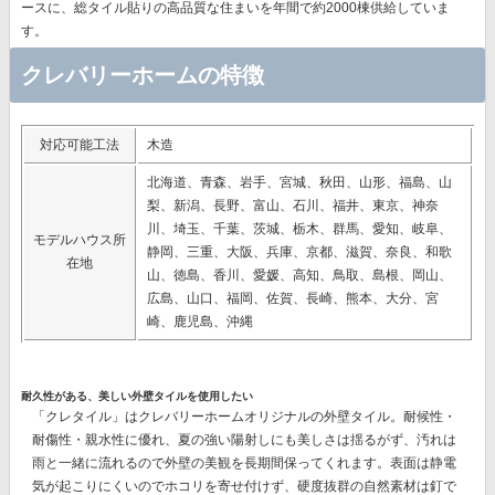
ースに、
総タイル貼りの高品質な住まいを年間で約2000棟供給
していま
す。
クレバリーホームの特徴
対応可能工法
木造
北海道、青森、岩手、宮城、秋田、山形、福島、山
梨、新潟、長野、富山、石川、福井、東京、神奈
川、埼玉、千葉、茨城、栃木、群馬、愛知、岐阜、
モデルハウス所
静岡、三重、大阪、兵庫、京都、滋賀、奈良、和歌
在地
山、徳島、香川、愛媛、高知、鳥取、島根、岡山、
広島、山口、福岡、佐賀、長崎、熊本、大分、宮
崎、鹿児島、沖縄
耐久性がある、美しい外壁タイルを使用したい
「クレタイル」はクレバリーホームオリジナルの外壁タイル。
耐候性・
耐傷性・親水性に優れ、夏の強い陽射しにも美しさは揺るがず、汚れは
雨と一緒に流れる
ので外壁の美観を長期間保ってくれます。表面は静電
気が起こりにくいのでホコリを寄せ付けず、硬度抜群の自然素材は釘で