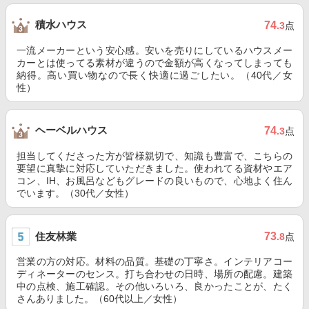
積水ハウス
74
.3
点
一流メーカーという安心感。安いを売りにしているハウスメー
カーとは使ってる素材が違うので金額が高くなってしまっても
納得。高い買い物なので長く快適に過ごしたい。（40代／女
性）
ヘーベルハウス
74
.3
点
担当してくださった方が皆様親切で、知識も豊富で、こちらの
要望に真摯に対応していただきました。使われてる資材やエア
コン、IH、お風呂などもグレードの良いもので、心地よく住ん
でいます。（30代／女性）
住友林業
73
.8
点
営業の方の対応。材料の品質。基礎の丁寧さ。インテリアコー
ディネーターのセンス。打ち合わせの日時、場所の配慮。建築
中の点検、施工確認。その他いろいろ、良かったことが、たく
さんありました。（60代以上／女性）