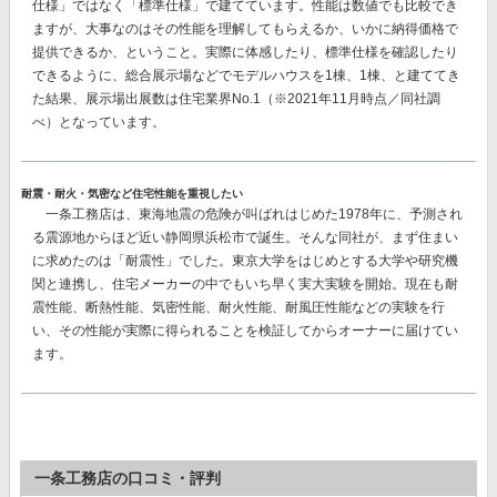
仕様」ではなく「標準仕様」で建てています。性能は数値でも比較でき
ますが、大事なのはその性能を理解してもらえるか、いかに納得価格で
提供できるか、ということ。実際に体感したり、標準仕様を確認したり
できるように、総合展示場などでモデルハウスを1棟、1棟、と建ててき
た結果、
展示場出展数は住宅業界No.1
（※2021年11月時点／同社調
べ）となっています。
耐震・耐火・気密など住宅性能を重視したい
一条工務店は、東海地震の危険が叫ばれはじめた1978年に、予測され
る震源地からほど近い静岡県浜松市で誕生。そんな同社が、まず住まい
に求めたのは「耐震性」でした。東京大学をはじめとする大学や研究機
関と連携し、住宅メーカーの中でもいち早く実大実験を開始。現在も耐
震性能、断熱性能、気密性能、耐火性能、耐風圧性能などの実験を行
い、その性能が実際に得られることを検証してからオーナーに届けてい
ます。
一条工務店の口コミ・評判