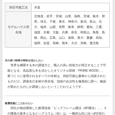
対応可能工法
木造
北海道、岩手、宮城、山形、福島、茨城、栃木、群
馬、埼玉、千葉、東京、神奈川、新潟、富山、石
モデルハウス所
川、福井、山梨、長野、岐阜、静岡、愛知、三重、
在地
滋賀、京都、大阪、兵庫、奈良、和歌山、鳥取、島
根、岡山、広島、山口、徳島、香川、愛媛、高知、
福岡、佐賀、長崎、熊本、大分、宮崎、鹿児島
木の持つ特長や特性を活かしたい
世界を網羅する木の調達力と、職人の高い技術力が両立することで可
能となる、高品質な木を活かしたオリジナル部材
「PRIME WOOD」。
家づくりに使用されるすべての木材は、持続可能な森林から伐採された
ものだけ。調達先の名称や所在地、伐採の合法性を徹底的に調べ、確認
が取れたものしか調達しないというこだわりようです。
耐震性能にこだわりたい
同社が独自開発した耐震技術
「ビッグフレーム構法（BF構法）」。
そ
の構造の基本となるビッグコラム（柱）は、一般的な柱に比べ約5倍の