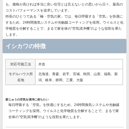
も、価格が高ければ本当に良い住宅とは言えないとの思いから日々、最高の
コストパフォーマンスを追求しています。
特長のひとつである「極・空気の家」では、毎日呼吸する「空気」を快適に
するため、24時間換気システムや光触媒コーティングを採用。ウイルスと化
学物質を分解することで、まるで家全体の”空気清浄機”のような役割を果た
します。
イシカワの特徴
対応可能工法
木造
モデルハウス所
北海道、青森、岩手、宮城、秋田、山形、福島、新
在地
潟、岐阜、静岡、三重、大阪
家じゅうの空気を清浄に保ちたい
毎日呼吸する「空気」を快適にするため、24時間換気システムや光触媒
コーティングを採用。ウイルスと化学物質を分解することで、まるで家
全体の”空気清浄機”のような役割を果たします。