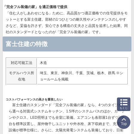
「完全フル装備の家」を適正価格で提供
「住む人がしあわせになる」ために、高品質かつ適正価格での住宅提供をモ
ットーとする富士住建。部材の1つひとつの耐久性やメンテナンスのしやす
さなど、
妥協を許さず、安心できる構造の丈夫さと品質を追求した結果、同
社のスタンダードとなったのが「完全フル装備の家」
です。
富士住建の特徴
対応可能工法
木造
モデルハウス所
埼玉、東京、神奈川、千葉、茨城、栃木、群馬 ※シ
在地
ョールームを掲載
コストパフォーマンスの高さを重視したい
富士住建のスタンダード「完全フル装備の家」なら、
4つのタイプか
もくじ
ら選べる対面式システムキッチン、1.5坪のシステムバスのほか、カーテ
ンやクロス、LED照明までも全室に装備。
エアコンも各部屋1台ずつ計5
台を標準設置し、屋外物干しユニットや外水栓、床下収納まで、充実の
Top
設備が標準仕様に。さらに、太陽光発電システムも装備しており、日射