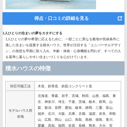
得点・口コミの詳細を見る
1人ひとりの住まいの夢をカタチにする
1人ひとりの夢や希望に応えるために、一邸ごとに異なる敷地や気候条件に
適した住まいを提案する積水ハウス。世界が注目する
「ユニバーサルデザイ
ン」の発想
を早期に取り入れ、年齢・体格・心身機能を問わず、すべての人
を基準に暮らしやすい住まいづくりを心がけています。
積水ハウスの特徴
対応可能工法
木造、鉄骨造、鉄筋コンクリート造
北海道、青森、岩手、宮城、秋田、山形、福島、東
京、神奈川、埼玉、千葉、茨城、栃木、群馬、山
梨、新潟、長野、愛知、岐阜、静岡、三重、富山、
モデルハウス所
福井、石川、大阪、兵庫、京都、滋賀、奈良、和歌
在地
山、広島、岡山、山口、鳥取、島根、徳島、香川、
愛媛、高知、福岡、佐賀、長崎、熊本、大分、宮