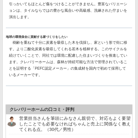
引っかいてもほとんど傷をつけることができません。豊富なバリエーシ
ョンは、タイルならではの豊かな風合いや高級感、洗練された佇まいを
演出します。
地球の環境保全に貢献する家づくりをしたい
樹齢を重ねて十分に炭素を吸収した木を伐採し、家という形で街に移
す。より二酸化炭素を吸収してくれる若木を植林する。このサイクルを
続けていくことで、同社では環境に配慮した住まいづくりを推進してい
ます。クレバリーホームは、森林が持続可能な方法で管理されているこ
とを証明する
「PEFC認定メーカー」の集成材を国内で初めて採用して
いるメーカー
です。
クレバリーホームの口コミ・評判
営業担当さんを筆頭にみなさん親切で、対応もよく要望
したことでも必要なければちゃんと売上に関係なく教え
てくれる点。（30代／男性）