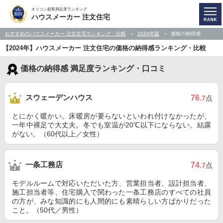
オリコン顧客満足度ランキング
ハウスメーカー 注文住宅
おすすめのハウスメーカー 注文住宅ランキング・比較
2024年版
価格の納得感
【2024年】ハウスメーカー 注文住宅の価格の納得感ランキング・比較
価格の納得感 満足度ランキング・口コミ
スウェーデンハウス
76
.7
点
とにかく暖かい。床暖房が要らないといわれ付けなかったが、
一年中裸足で大丈夫。冬でも室温が20℃以下にならない。結露
がない。（60代以上／女性）
一条工務店
74
.7
点
モデルルームで対応いただいた方、営業担当者、設計担当者、
施工担当者等、住宅購入で関わった一条工務店のすべての社員
の方が、みな知識的にも人間的にも素晴らしい方ばかりだった
こと。（50代／男性）