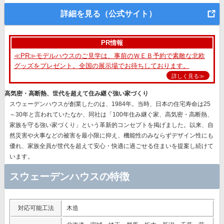
詳細を見る（公式サイト）
PR情報
≪PR≫モデルハウスのご見学は、事前のＷＥＢ予約で素敵な北欧
グッズをプレゼント。全国の展示場でお待ちしております。
詳しく見る≫
高気密・高断熱、世代を超えて住み継ぐ強い家づくり
スウェーデンハウスが創業したのは、1984年。当時、日本の住宅寿命は25
～30年と言われていたなか、同社は
「100年住み継ぐ家、高気密・高断熱、
家族を守る強い家づくり」
という革新的コンセプトを掲げました。以来、自
然災害や火事などの被害を最小限に抑え、機能性のみならずデザイン性にも
優れ、
家族全員が世代を超えて安心・快適に過ごせる住まいを提案
し続けて
います。
スウェーデンハウスの特徴
対応可能工法
木造