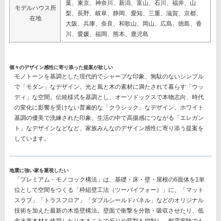
葉、東京、神奈川、新潟、富山、石川、福井、山
モデルハウス所
梨、長野、岐阜、静岡、愛知、三重、滋賀、京都、
在地
大阪、兵庫、奈良、和歌山、岡山、広島、徳島、香
川、愛媛、福岡、熊本、鹿児島
個々のデザイン感性に寄り添った提案が欲しい
モノトーンを基調とした現代的でシャープな印象、無駄のないシンプル
で「モダン」なデザイン。光と風と木の素材に満たされて暮らす「ウッ
ディ」な空間。伝統様式を基調とし、オーソドックスで本物志向、時代
の変化に影響を受けない普遍的な「クラシック」なデザイン。ホワイト
基調の優美で洗練された印象、生活の中で高揚感につながる「エレガン
ト」なデザインなどなど、
家族みんなのデザイン感性に寄り添う提案
を
しています。
地震に強い家を重視したい
「プレミアム・モノコック構法」
は、基礎・床・壁・屋根の6面体を1単
位として空間をつくる「枠組壁工法（ツーバイフォー）」に、「マット
スラブ」「トラスフロア」「ダブルシールドパネル」などのオリジナル
技術を加えた最新の木造壁構法。壁面で衝撃を分散・吸収させたり、低