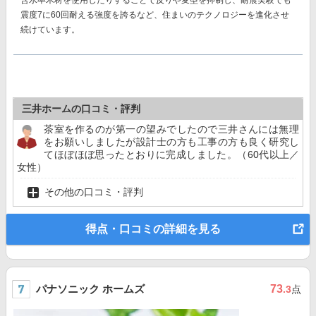
含水率木材を使用したりすることで反りや変型を抑制し、耐震実験でも
震度7に60回耐える強度を誇る
など、住まいのテクノロジーを進化させ
続けています。
三井ホームの口コミ・評判
茶室を作るのが第一の望みでしたので三井さんには無理
をお願いしましたが設計士の方も工事の方も良く研究し
てほぼほぼ思ったとおりに完成しました。（60代以上／
女性）
その他の口コミ・評判
得点・口コミの詳細を見る
パナソニック ホームズ
73
.3
点