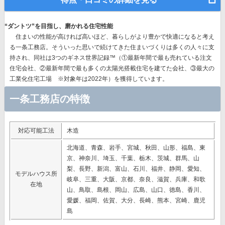
“ダントツ”を目指し、磨かれる住宅性能
住まいの性能が高ければ高いほど、暮らしがより豊かで快適になると考え
る一条工務店。そういった思いで続けてきた住まいづくりは多くの人々に支
持され、同社は
3つのギネス世界記録™（①最新年間で最も売れている注文
住宅会社、②最新年間で最も多くの太陽光搭載住宅を建てた会社、③最大の
工業化住宅工場 ※対象年は2022年）を獲得
しています。
一条工務店の特徴
対応可能工法
木造
北海道、青森、岩手、宮城、秋田、山形、福島、東
京、神奈川、埼玉、千葉、栃木、茨城、群馬、山
梨、長野、新潟、富山、石川、福井、静岡、愛知、
モデルハウス所
岐阜、三重、大阪、京都、奈良、滋賀、兵庫、和歌
在地
山、鳥取、島根、岡山、広島、山口、徳島、香川、
愛媛、福岡、佐賀、大分、長崎、熊本、宮崎、鹿児
島