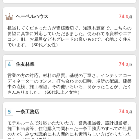
ヘーベルハウス
74
.6
点
担当してくださった方が皆様親切で、知識も豊富で、こちらの
要望に真摯に対応していただきました。使われてる資材やエア
コン、IH、お風呂などもグレードの良いもので、心地よく住ん
でいます。（30代／女性）
住友林業
74
.3
点
営業の方の対応。材料の品質。基礎の丁寧さ。インテリアコー
ディネーターのセンス。打ち合わせの日時、場所の配慮。建築
中の点検、施工確認。その他いろいろ、良かったことが、たく
さんありました。（60代以上／女性）
一条工務店
74
.0
点
モデルルームで対応いただいた方、営業担当者、設計担当者、
施工担当者等、住宅購入で関わった一条工務店のすべての社員
の方が、みな知識的にも人間的にも素晴らしい方ばかりだった