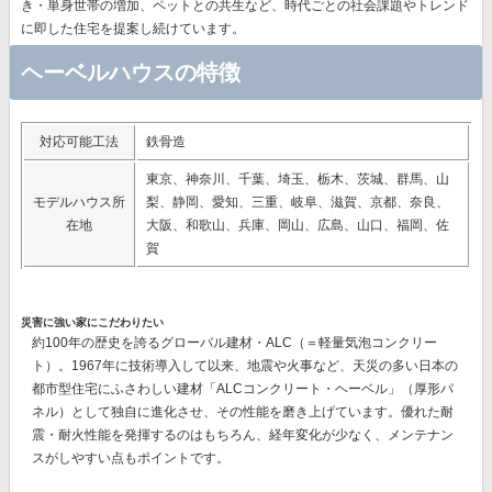
き・単身世帯の増加、ペットとの共生など、時代ごとの社会課題やトレンド
に即した住宅を提案し続けています。
ヘーベルハウスの特徴
対応可能工法
鉄骨造
東京、神奈川、千葉、埼玉、栃木、茨城、群馬、山
モデルハウス所
梨、静岡、愛知、三重、岐阜、滋賀、京都、奈良、
在地
大阪、和歌山、兵庫、岡山、広島、山口、福岡、佐
賀
災害に強い家にこだわりたい
約100年の歴史を誇るグローバル建材・ALC（＝軽量気泡コンクリー
ト）。1967年に技術導入して以来、地震や火事など、天災の多い日本の
都市型住宅にふさわしい建材
「ALCコンクリート・ヘーベル」（厚形パ
ネル）
として独自に進化させ、その性能を磨き上げています。優れた耐
震・耐火性能を発揮するのはもちろん、経年変化が少なく、メンテナン
スがしやすい点もポイントです。