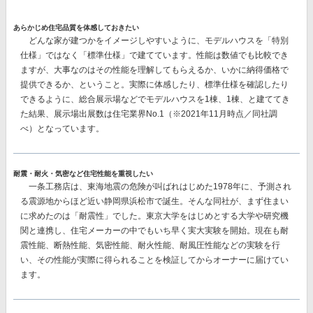
あらかじめ住宅品質を体感しておきたい
どんな家が建つかをイメージしやすいように、モデルハウスを「特別
仕様」ではなく「標準仕様」で建てています。性能は数値でも比較でき
ますが、大事なのはその性能を理解してもらえるか、いかに納得価格で
提供できるか、ということ。実際に体感したり、標準仕様を確認したり
できるように、総合展示場などでモデルハウスを1棟、1棟、と建ててき
た結果、
展示場出展数は住宅業界No.1
（※2021年11月時点／同社調
べ）となっています。
耐震・耐火・気密など住宅性能を重視したい
一条工務店は、東海地震の危険が叫ばれはじめた1978年に、予測され
る震源地からほど近い静岡県浜松市で誕生。そんな同社が、まず住まい
に求めたのは「耐震性」でした。東京大学をはじめとする大学や研究機
関と連携し、住宅メーカーの中でもいち早く実大実験を開始。現在も耐
震性能、断熱性能、気密性能、耐火性能、耐風圧性能などの実験を行
い、その性能が実際に得られることを検証してからオーナーに届けてい
ます。