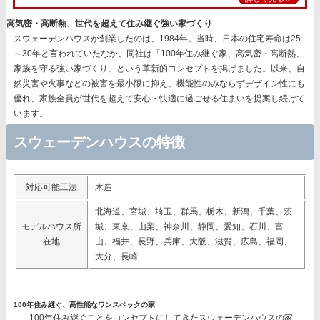
高気密・高断熱、世代を超えて住み継ぐ強い家づくり
スウェーデンハウスが創業したのは、1984年。当時、日本の住宅寿命は25
～30年と言われていたなか、同社は
「100年住み継ぐ家、高気密・高断熱、
家族を守る強い家づくり」
という革新的コンセプトを掲げました。以来、自
然災害や火事などの被害を最小限に抑え、機能性のみならずデザイン性にも
優れ、
家族全員が世代を超えて安心・快適に過ごせる住まいを提案
し続けて
います。
スウェーデンハウスの特徴
対応可能工法
木造
北海道、宮城、埼玉、群馬、栃木、新潟、千葉、茨
モデルハウス所
城、東京、山梨、神奈川、静岡、愛知、石川、富
在地
山、福井、長野、兵庫、大阪、滋賀、広島、福岡、
大分、長崎
100年住み継ぐ、高性能なワンスペックの家
100年住み継ぐことをコンセプトにしてきたスウェーデンハウスの家