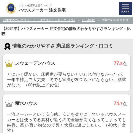
オリコン顧客満足度ランキング
ハウスメーカー 注文住宅
おすすめのハウスメーカー 注文住宅ランキング・比較
2024年版
情報のわかりやすさ
【2024年】ハウスメーカー 注文住宅の情報のわかりやすさランキング・比
較
情報のわかりやすさ 満足度ランキング・口コミ
スウェーデンハウス
77
.8
点
とにかく暖かい。床暖房が要らないといわれ付けなかったが、
一年中裸足で大丈夫。冬でも室温が20℃以下にならない。結露
がない。（60代以上／女性）
積水ハウス
74
.7
点
一流メーカーという安心感。安いを売りにしているハウスメー
カーとは使ってる素材が違うので金額が高くなってしまっても
納得。高い買い物なので長く快適に過ごしたい。（40代／女
性）