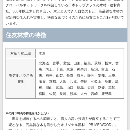
グローバルネットワークを構築している日本トップクラスの木材・建材商
社。300年以上木と向き合い、木と歩んできた自負のもと、高品質な木材の
安定的な仕入れを実現し、快適な家づくりのために品質にもこだわり抜いて
います。
住友林業の特徴
対応可能工法
木造
北海道、岩手、宮城、山形、福島、茨城、栃木、群
馬、埼玉、千葉、東京、神奈川、新潟、富山、石
モデルハウス所
川、福井、山梨、長野、岐阜、静岡、愛知、三重、
在地
滋賀、京都、大阪、兵庫、奈良、和歌山、鳥取、島
根、岡山、広島、山口、徳島、香川、愛媛、高知、
福岡、佐賀、長崎、熊本、大分、宮崎、鹿児島
木の持つ特長や特性を活かしたい
世界を網羅する木の調達力と、職人の高い技術力が両立することで可
能となる、高品質な木を活かしたオリジナル部材
「PRIME WOOD」。