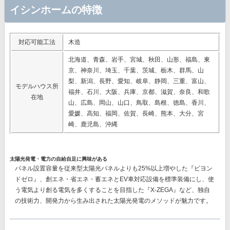
イシンホームの特徴
対応可能工法
木造
北海道、青森、岩手、宮城、秋田、山形、福島、東
京、神奈川、埼玉、千葉、茨城、栃木、群馬、山
梨、新潟、長野、愛知、岐阜、静岡、三重、富山、
モデルハウス所
福井、石川、大阪、兵庫、京都、滋賀、奈良、和歌
在地
山、広島、岡山、山口、鳥取、島根、徳島、香川、
愛媛、高知、福岡、佐賀、長崎、熊本、大分、宮
崎、鹿児島、沖縄
太陽光発電・電力の自給自足に興味がある
パネル設置容量を従来型太陽光パネルよりも25%以上増やした『ビヨン
ドゼロ』、創エネ・省エネ・蓄エネとEV車対応設備を標準装備にし、使
う電気より創る電気を多くすることを目指した『X-ZEGA』など、独自
の技術力、開発力から生み出された太陽光発電のメソッドが魅力です。