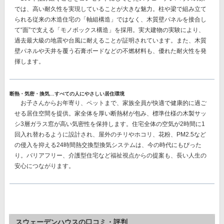
では、
高い耐久性を実現
していることが大きな魅力。柱や梁で組み立て
られる従来の木造住宅の「軸組構造」ではなく、
木質壁パネルを接合し
て“面”で支える「モノボックス構造」を採用。
実大建物の実験により、
過去最大級の地震や台風に耐えることが証明されています。また、木質
壁パネルや天井を覆う石膏ボードなどの不燃材料も、優れた耐火性を発
揮します。
断熱・気密・換気…すべての人にやさしい居住環境
お子さんからお年寄り、ペットまで、家族全員が快適で健康的に過ご
せる居住空間を提供。家全体を厚い断熱材が包み、
標準仕様の木製サッ
シ3層ガラス窓が高い気密性を保持
します。住宅全体の空気が2時間に1
回入れ替わるように設計され、屋外のチリやホコリ、花粉、PM2.5など
の侵入を抑える
24時間熱交換型換気システム
は、今の時代にもぴった
り。バリアフリー、介護型住宅など福祉視点からの提案も、長い人生の
安心につながります。
スウェーデンハウスの口コミ・評判