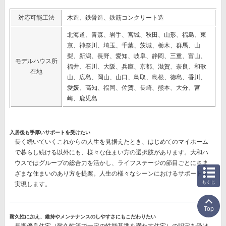
対応可能工法
木造、鉄骨造、鉄筋コンクリート造
北海道、青森、岩手、宮城、秋田、山形、福島、東
京、神奈川、埼玉、千葉、茨城、栃木、群馬、山
梨、新潟、長野、愛知、岐阜、静岡、三重、富山、
モデルハウス所
福井、石川、大阪、兵庫、京都、滋賀、奈良、和歌
在地
山、広島、岡山、山口、鳥取、島根、徳島、香川、
愛媛、高知、福岡、佐賀、長崎、熊本、大分、宮
崎、鹿児島
入居後も手厚いサポートを受けたい
長く続いていくこれからの人生を見据えたとき、はじめてのマイホーム
で暮らし続ける以外にも、様々な住まい方の選択肢があります。大和ハ
ウスではグループの総合力を活かし、ライフステージの節目ごとにさま
ざまな住まいのあり方を提案。人生の様々なシーンにおけるサポートを
もくじ
実現します。
Top
耐久性に加え、維持やメンテナンスのしやすさにもこだわりたい