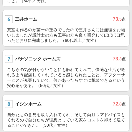
こと。（50代／男性）
三井ホーム
73
.5
点
茶室を作るのが第一の望みでしたので三井さんには無理をお願
いしましたが設計士の方も工事の方も良く研究してほぼほぼ思
ったとおりに完成しました。（60代以上／女性）
パナソニック ホームズ
73
.3
点
こちらの気が付かないことにも触れてくれて、快適な生活が送
れるよう配慮してくれていると感じられたことと、アフターサ
ービスが充実していて、何かあったらすぐに相談できるという
安心感がある。（50代／女性）
イシンホーム
72
.8
点
自分たちの意見を取り入れてくれ、そして尚且つアドバイスも
くれるので自分たちが理想としている家をコストを抑えて建て
ることができた。（30代／女性）