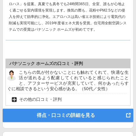
ロハス」
を提案。真夏でも真冬でも24時間365日、全室、誰もが心地よ
く過ごせる室内環境を実現します。換気の際も、花粉やPM2.5などの侵
入を抑えて効率的に浄化。エアロハスは高い省エネ技術により電気代の
削減も実現可能にし、
2019年度省エネ大賞を受賞。
住宅用全館空調シス
テムでの受賞はパナソニック ホームズが初めてです。
パナソニック ホームズの口コミ・評判
こちらの気が付かないことにも触れてくれて、快適な生
活が送れるよう配慮してくれていると感じられたこと
と、アフターサービスが充実していて、何かあったらす
ぐに相談できるという安心感がある。（50代／女性）
その他の口コミ・評判
得点・口コミの詳細を見る