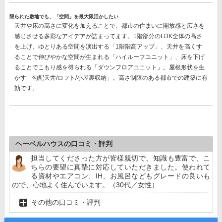
限られた敷地でも、「空間」を最大限活かしたい
天井や床の高さに変化を加えることで、都市の住まいに開放感と広さを
感じさせる多彩なアイデアが詰まってます。1階部分のLDK全体の高さ
を上げ、ゆとりある空間を演出する「1階階高アップ」、天井を高くす
ることで伸びやかな空間が生まれる「ハイルーフユニット」、床を下げ
ることでこもり感を得られる「ダウンフロアユニット」。屋根形状を生
かす「勾配天井/ロフト/小屋裏収納」。高さ制限のある都市での建築に有
効です。
ヘーベルハウスの口コミ・評判
担当してくださった方が皆様親切で、知識も豊富で、こ
ちらの要望に真摯に対応していただきました。使われて
る資材やエアコン、IH、お風呂などもグレードの良いも
ので、心地よく住んでいます。（30代／女性）
その他の口コミ・評判