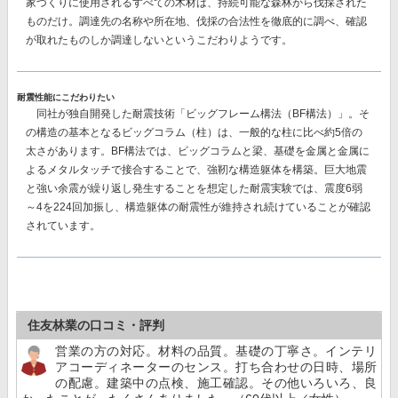
家づくりに使用されるすべての木材は、持続可能な森林から伐採された
ものだけ。調達先の名称や所在地、伐採の合法性を徹底的に調べ、確認
が取れたものしか調達しないというこだわりようです。
耐震性能にこだわりたい
同社が独自開発した耐震技術
「ビッグフレーム構法（BF構法）」。
そ
の構造の基本となるビッグコラム（柱）は、一般的な柱に比べ約5倍の
太さがあります。BF構法では、ビッグコラムと梁、基礎を金属と金属に
よるメタルタッチで接合することで、強靭な構造躯体を構築。巨大地震
と強い余震が繰り返し発生することを想定した耐震実験では、
震度6弱
～4を224回加振し、構造躯体の耐震性が維持
され続けていることが確認
されています。
住友林業の口コミ・評判
営業の方の対応。材料の品質。基礎の丁寧さ。インテリ
アコーディネーターのセンス。打ち合わせの日時、場所
の配慮。建築中の点検、施工確認。その他いろいろ、良