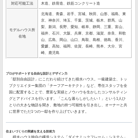
対応可能工法
木造、鉄骨造、鉄筋コンクリート造
北海道、青森、岩手、宮城、秋田、山形、福島、東
京、神奈川、埼玉、千葉、茨城、栃木、群馬、山
梨、新潟、長野、愛知、岐阜、静岡、三重、富山、
モデルハウス所
福井、石川、大阪、兵庫、京都、滋賀、奈良、和歌
在地
山、広島、岡山、山口、鳥取、島根、徳島、香川、
愛媛、高知、福岡、佐賀、長崎、熊本、大分、宮
崎、鹿児島
プロがサポートする自由な設計とデザイン力
「邸別自由設計」
にこだわり続けてきた積水ハウス。一級建築士、トッ
プクリエイター集団の
「チーフアーキテクト」
など、専任スタッフを全
国に配置することで、豊富な実績とノウハウを生かしたコンサルティン
グとアドバイスを行います。「こんな暮らしがしたい！」という1人ひ
とりの大きな物語を聞き、敷地の持つ可能性を引き出し、オーナーと共
に世界でただ1つの一邸を作り上げていきます。
住まいづくりの実績を支える技術力
積水ハウス独自の構造システム
「ダイナミックフレーム・システム」