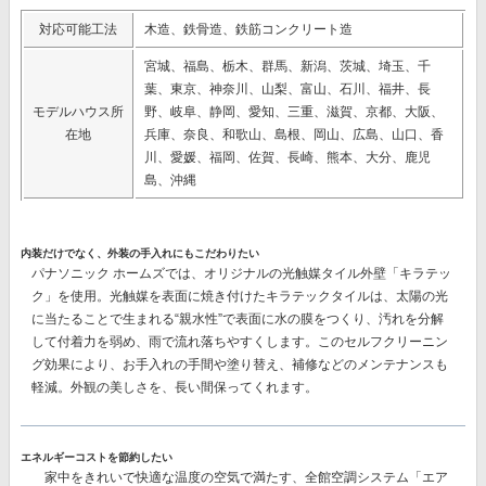
対応可能工法
木造、鉄骨造、鉄筋コンクリート造
宮城、福島、栃木、群馬、新潟、茨城、埼玉、千
葉、東京、神奈川、山梨、富山、石川、福井、長
モデルハウス所
野、岐阜、静岡、愛知、三重、滋賀、京都、大阪、
在地
兵庫、奈良、和歌山、島根、岡山、広島、山口、香
川、愛媛、福岡、佐賀、長崎、熊本、大分、鹿児
島、沖縄
内装だけでなく、外装の手入れにもこだわりたい
パナソニック ホームズでは、オリジナルの
光触媒タイル外壁「キラテッ
ク」
を使用。光触媒を表面に焼き付けたキラテックタイルは、太陽の光
に当たることで生まれる“親水性”で表面に水の膜をつくり、汚れを分解
して付着力を弱め、雨で流れ落ちやすくします。このセルフクリーニン
グ効果により、
お手入れの手間や塗り替え、補修などのメンテナンスも
軽減。
外観の美しさを、長い間保ってくれます。
エネルギーコストを節約したい
家中をきれいで快適な温度の空気で満たす、
全館空調システム「エア