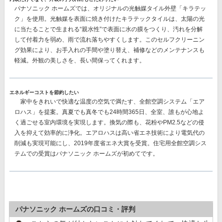
パナソニック ホームズでは、オリジナルの
光触媒タイル外壁「キラテッ
ク」
を使用。光触媒を表面に焼き付けたキラテックタイルは、太陽の光
に当たることで生まれる“親水性”で表面に水の膜をつくり、汚れを分解
して付着力を弱め、雨で流れ落ちやすくします。このセルフクリーニン
グ効果により、
お手入れの手間や塗り替え、補修などのメンテナンスも
軽減。
外観の美しさを、長い間保ってくれます。
エネルギーコストを節約したい
家中をきれいで快適な温度の空気で満たす、
全館空調システム「エア
ロハス」
を提案。真夏でも真冬でも24時間365日、全室、誰もが心地よ
く過ごせる室内環境を実現します。換気の際も、花粉やPM2.5などの侵
入を抑えて効率的に浄化。エアロハスは高い省エネ技術により電気代の
削減も実現可能にし、
2019年度省エネ大賞を受賞。
住宅用全館空調シス
テムでの受賞はパナソニック ホームズが初めてです。
パナソニック ホームズの口コミ・評判