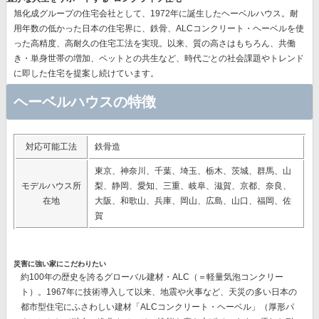
旭化成グループの住宅会社として、1972年に誕生したヘーベルハウス。耐
用年数の低かった日本の住宅界に、鉄骨、ALCコンクリート・ヘーベルを使
った高精度、高耐久の住宅工法を実現。以来、質の高さはもちろん、共働
き・単身世帯の増加、ペットとの共生など、時代ごとの社会課題やトレンド
に即した住宅を提案し続けています。
ヘーベルハウスの特徴
対応可能工法
鉄骨造
東京、神奈川、千葉、埼玉、栃木、茨城、群馬、山
モデルハウス所
梨、静岡、愛知、三重、岐阜、滋賀、京都、奈良、
在地
大阪、和歌山、兵庫、岡山、広島、山口、福岡、佐
賀
災害に強い家にこだわりたい
約100年の歴史を誇るグローバル建材・ALC（＝軽量気泡コンクリー
ト）。1967年に技術導入して以来、地震や火事など、天災の多い日本の
都市型住宅にふさわしい建材
「ALCコンクリート・ヘーベル」（厚形パ