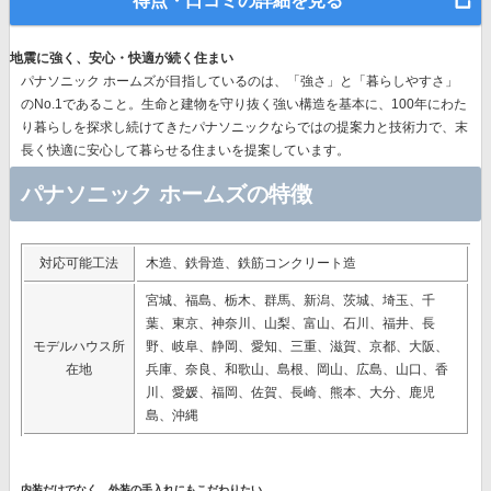
得点・口コミの詳細を見る
地震に強く、安心・快適が続く住まい
パナソニック ホームズが目指しているのは、「強さ」と「暮らしやすさ」
のNo.1であること。生命と建物を守り抜く強い構造を基本に、
100年にわた
り暮らしを探求し続けてきたパナソニック
ならではの提案力と技術力で、末
長く快適に安心して暮らせる住まいを提案しています。
パナソニック ホームズの特徴
対応可能工法
木造、鉄骨造、鉄筋コンクリート造
宮城、福島、栃木、群馬、新潟、茨城、埼玉、千
葉、東京、神奈川、山梨、富山、石川、福井、長
モデルハウス所
野、岐阜、静岡、愛知、三重、滋賀、京都、大阪、
在地
兵庫、奈良、和歌山、島根、岡山、広島、山口、香
川、愛媛、福岡、佐賀、長崎、熊本、大分、鹿児
島、沖縄
内装だけでなく、外装の手入れにもこだわりたい