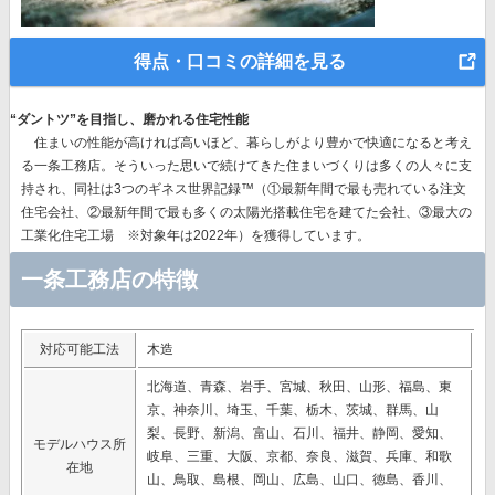
得点・口コミの詳細を見る
“ダントツ”を目指し、磨かれる住宅性能
住まいの性能が高ければ高いほど、暮らしがより豊かで快適になると考え
る一条工務店。そういった思いで続けてきた住まいづくりは多くの人々に支
持され、同社は
3つのギネス世界記録™（①最新年間で最も売れている注文
住宅会社、②最新年間で最も多くの太陽光搭載住宅を建てた会社、③最大の
工業化住宅工場 ※対象年は2022年）を獲得
しています。
一条工務店の特徴
対応可能工法
木造
北海道、青森、岩手、宮城、秋田、山形、福島、東
京、神奈川、埼玉、千葉、栃木、茨城、群馬、山
梨、長野、新潟、富山、石川、福井、静岡、愛知、
モデルハウス所
岐阜、三重、大阪、京都、奈良、滋賀、兵庫、和歌
在地
山、鳥取、島根、岡山、広島、山口、徳島、香川、