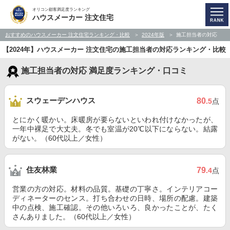
オリコン顧客満足度ランキング
ハウスメーカー 注文住宅
おすすめのハウスメーカー 注文住宅ランキング・比較
2024年版
施工担当者の対応
【2024年】ハウスメーカー 注文住宅の施工担当者の対応ランキング・比較
施工担当者の対応 満足度ランキング・口コミ
スウェーデンハウス
80
.5
点
とにかく暖かい。床暖房が要らないといわれ付けなかったが、
一年中裸足で大丈夫。冬でも室温が20℃以下にならない。結露
がない。（60代以上／女性）
住友林業
79
.4
点
営業の方の対応。材料の品質。基礎の丁寧さ。インテリアコー
ディネーターのセンス。打ち合わせの日時、場所の配慮。建築
中の点検、施工確認。その他いろいろ、良かったことが、たく
さんありました。（60代以上／女性）