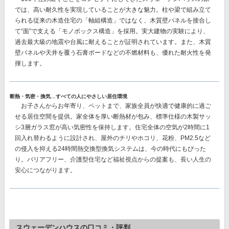
では、
高い耐久性を実現
していることが大きな魅力。柱や梁で組み立て
られる従来の木造住宅の「軸組構造」ではなく、
木質壁パネルを接合し
て“面”で支える「モノボックス構造」を採用。
実大建物の実験により、
過去最大級の地震や台風に耐えることが証明されています。また、木質
壁パネルや天井を覆う石膏ボードなどの不燃材料も、優れた耐火性を発
揮します。
断熱・気密・換気…すべての人にやさしい居住環境
お子さんからお年寄り、ペットまで、家族全員が快適で健康的に過ご
せる居住空間を提供。家全体を厚い断熱材が包み、
標準仕様の木製サッ
シ3層ガラス窓が高い気密性を保持
します。住宅全体の空気が2時間に1
回入れ替わるように設計され、屋外のチリやホコリ、花粉、PM2.5など
の侵入を抑える
24時間熱交換型換気システム
は、今の時代にもぴった
り。バリアフリー、介護型住宅など福祉視点からの提案も、長い人生の
安心につながります。
スウェーデンハウスの口コミ・評判