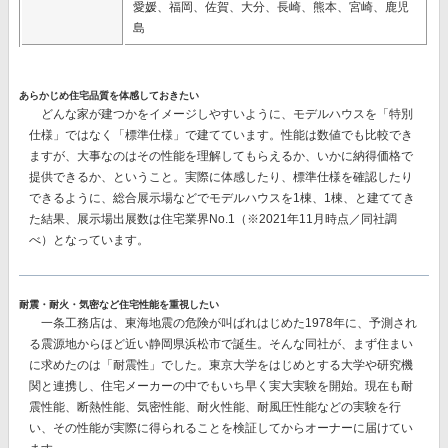
愛媛、福岡、佐賀、大分、長崎、熊本、宮崎、鹿児
島
あらかじめ住宅品質を体感しておきたい
どんな家が建つかをイメージしやすいように、モデルハウスを「特別
仕様」ではなく「標準仕様」で建てています。性能は数値でも比較でき
ますが、大事なのはその性能を理解してもらえるか、いかに納得価格で
提供できるか、ということ。実際に体感したり、標準仕様を確認したり
できるように、総合展示場などでモデルハウスを1棟、1棟、と建ててき
た結果、
展示場出展数は住宅業界No.1
（※2021年11月時点／同社調
べ）となっています。
耐震・耐火・気密など住宅性能を重視したい
一条工務店は、東海地震の危険が叫ばれはじめた1978年に、予測され
る震源地からほど近い静岡県浜松市で誕生。そんな同社が、まず住まい
に求めたのは「耐震性」でした。東京大学をはじめとする大学や研究機
関と連携し、住宅メーカーの中でもいち早く実大実験を開始。現在も耐
震性能、断熱性能、気密性能、耐火性能、耐風圧性能などの実験を行
い、その性能が実際に得られることを検証してからオーナーに届けてい