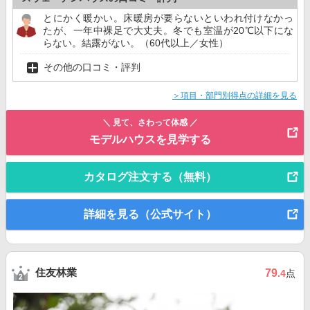
とにかく暖かい。床暖房が要らないといわれ付けなかっ
たが、一年中裸足で大丈夫。冬でも室温が20℃以下にな
らない。結露がない。（60代以上／女性）
その他の口コミ・評判
＞項目・部門別得点の詳細を見る
＼ 見て、さわって体感 ／
モデルハウスを見学する
カタログ注文する（無料）
詳細を見る（公式サイト）
住友林業
79
.4
点