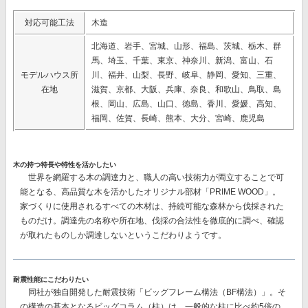
対応可能工法
木造
北海道、岩手、宮城、山形、福島、茨城、栃木、群
馬、埼玉、千葉、東京、神奈川、新潟、富山、石
モデルハウス所
川、福井、山梨、長野、岐阜、静岡、愛知、三重、
在地
滋賀、京都、大阪、兵庫、奈良、和歌山、鳥取、島
根、岡山、広島、山口、徳島、香川、愛媛、高知、
福岡、佐賀、長崎、熊本、大分、宮崎、鹿児島
木の持つ特長や特性を活かしたい
世界を網羅する木の調達力と、職人の高い技術力が両立することで可
能となる、高品質な木を活かしたオリジナル部材
「PRIME WOOD」。
家づくりに使用されるすべての木材は、持続可能な森林から伐採された
ものだけ。調達先の名称や所在地、伐採の合法性を徹底的に調べ、確認
が取れたものしか調達しないというこだわりようです。
耐震性能にこだわりたい
同社が独自開発した耐震技術
「ビッグフレーム構法（BF構法）」。
そ
の構造の基本となるビッグコラム（柱）は、一般的な柱に比べ約5倍の