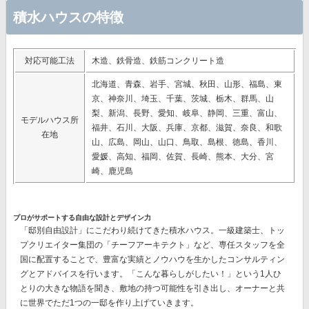
積水ハウスの特徴
対応可能工法
木造、鉄骨造、鉄筋コンクリート造
北海道、青森、岩手、宮城、秋田、山形、福島、東
京、神奈川、埼玉、千葉、茨城、栃木、群馬、山
梨、新潟、長野、愛知、岐阜、静岡、三重、富山、
モデルハウス所
福井、石川、大阪、兵庫、京都、滋賀、奈良、和歌
在地
山、広島、岡山、山口、鳥取、島根、徳島、香川、
愛媛、高知、福岡、佐賀、長崎、熊本、大分、宮
崎、鹿児島
プロがサポートする自由な設計とデザイン力
「邸別自由設計」
にこだわり続けてきた積水ハウス。一級建築士、トッ
プクリエイター集団の
「チーフアーキテクト」
など、専任スタッフを全
国に配置することで、豊富な実績とノウハウを生かしたコンサルティン
グとアドバイスを行います。「こんな暮らしがしたい！」という1人ひ
とりの大きな物語を聞き、敷地の持つ可能性を引き出し、オーナーと共
に世界でただ1つの一邸を作り上げていきます。