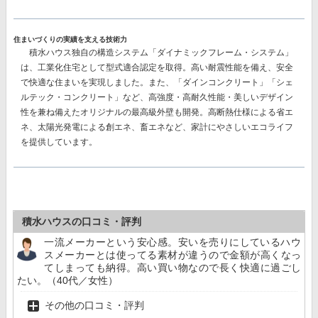
住まいづくりの実績を支える技術力
積水ハウス独自の構造システム
「ダイナミックフレーム・システム」
は、工業化住宅として型式適合認定を取得。高い耐震性能を備え、安全
で快適な住まいを実現しました。また、
「ダインコンクリート」「シェ
ルテック・コンクリート」
など、高強度・高耐久性能・美しいデザイン
性を兼ね備えたオリジナルの最高級外壁も開発。高断熱仕様による省エ
ネ、太陽光発電による創エネ、畜エネなど、家計にやさしいエコライフ
を提供しています。
積水ハウスの口コミ・評判
一流メーカーという安心感。安いを売りにしているハウ
スメーカーとは使ってる素材が違うので金額が高くなっ
てしまっても納得。高い買い物なので長く快適に過ごし
たい。（40代／女性）
その他の口コミ・評判