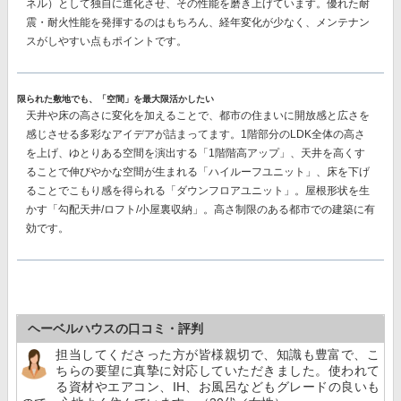
ネル）
として独自に進化させ、その性能を磨き上げています。優れた耐
震・耐火性能を発揮するのはもちろん、経年変化が少なく、メンテナン
スがしやすい点もポイントです。
限られた敷地でも、「空間」を最大限活かしたい
天井や床の高さに変化を加えることで、都市の住まいに開放感と広さを
感じさせる多彩なアイデアが詰まってます。1階部分のLDK全体の高さ
を上げ、ゆとりある空間を演出する「1階階高アップ」、天井を高くす
ることで伸びやかな空間が生まれる「ハイルーフユニット」、床を下げ
ることでこもり感を得られる「ダウンフロアユニット」。屋根形状を生
かす「勾配天井/ロフト/小屋裏収納」。高さ制限のある都市での建築に有
効です。
ヘーベルハウスの口コミ・評判
担当してくださった方が皆様親切で、知識も豊富で、こ
ちらの要望に真摯に対応していただきました。使われて
る資材やエアコン、IH、お風呂などもグレードの良いも