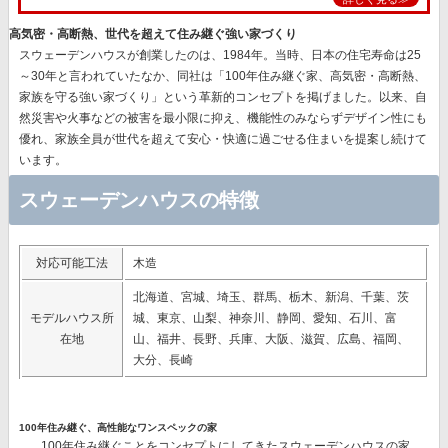
高気密・高断熱、世代を超えて住み継ぐ強い家づくり
スウェーデンハウスが創業したのは、1984年。当時、日本の住宅寿命は25
～30年と言われていたなか、同社は
「100年住み継ぐ家、高気密・高断熱、
家族を守る強い家づくり」
という革新的コンセプトを掲げました。以来、自
然災害や火事などの被害を最小限に抑え、機能性のみならずデザイン性にも
優れ、
家族全員が世代を超えて安心・快適に過ごせる住まいを提案
し続けて
います。
スウェーデンハウスの特徴
対応可能工法
木造
北海道、宮城、埼玉、群馬、栃木、新潟、千葉、茨
モデルハウス所
城、東京、山梨、神奈川、静岡、愛知、石川、富
在地
山、福井、長野、兵庫、大阪、滋賀、広島、福岡、
大分、長崎
100年住み継ぐ、高性能なワンスペックの家
100年住み継ぐことをコンセプトにしてきたスウェーデンハウスの家