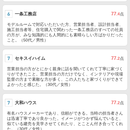
一条工務店
77
.4
点
モデルルームで対応いただいた方、営業担当者、設計担当者、
施工担当者等、住宅購入で関わった一条工務店のすべての社員
の方が、みな知識的にも人間的にも素晴らしい方ばかりだった
こと。（50代／男性）
セキスイハイム
77
.2
点
営業担当の方がとにかく親身に話を聞いてくれて丁寧に家づく
りができたこと。営業担当の方だけでなく、インテリアや現場
監督の方まで素敵な方が多く、この人たちと家づくりができて
よかったと感じた。（30代／女性）
大和ハウス
77
.2
点
有名ハウスメーカーであり、信頼ができる。当時の担当者さん
は迅速丁寧であり良かった。イメージがつかず悩んでいると、
似ている建売を見学させてくれたり、とことん付き合ってくれ
た。（30代／女性）