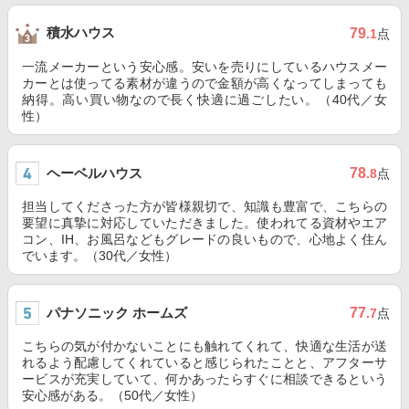
積水ハウス
79
.1
点
一流メーカーという安心感。安いを売りにしているハウスメー
カーとは使ってる素材が違うので金額が高くなってしまっても
納得。高い買い物なので長く快適に過ごしたい。（40代／女
性）
ヘーベルハウス
78
.8
点
担当してくださった方が皆様親切で、知識も豊富で、こちらの
要望に真摯に対応していただきました。使われてる資材やエア
コン、IH、お風呂などもグレードの良いもので、心地よく住ん
でいます。（30代／女性）
パナソニック ホームズ
77
.7
点
こちらの気が付かないことにも触れてくれて、快適な生活が送
れるよう配慮してくれていると感じられたことと、アフターサ
ービスが充実していて、何かあったらすぐに相談できるという
安心感がある。（50代／女性）