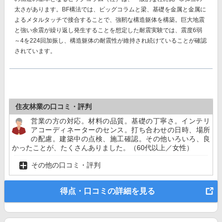
太さがあります。BF構法では、ビッグコラムと梁、基礎を金属と金属に
よるメタルタッチで接合することで、強靭な構造躯体を構築。巨大地震
と強い余震が繰り返し発生することを想定した耐震実験では、
震度6弱
～4を224回加振し、構造躯体の耐震性が維持
され続けていることが確認
されています。
住友林業の口コミ・評判
営業の方の対応。材料の品質。基礎の丁寧さ。インテリ
アコーディネーターのセンス。打ち合わせの日時、場所
の配慮。建築中の点検、施工確認。その他いろいろ、良
かったことが、たくさんありました。（60代以上／女性）
その他の口コミ・評判
得点・口コミの詳細を見る