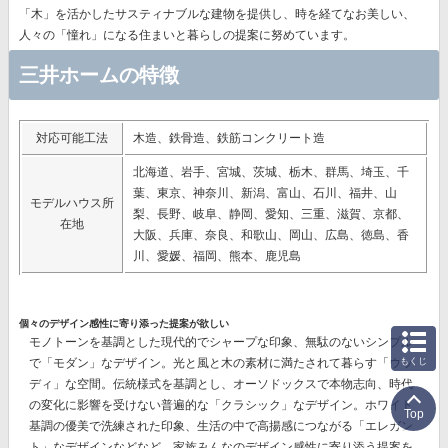
「木」を活かしたサスティナブルな建物を提供し、時を経てなお美しい、
人々の「憧れ」になる住まいと暮らしの提案に努めています。
三井ホームの特徴
対応可能工法
木造、鉄骨造、鉄筋コンクリート造
北海道、岩手、宮城、茨城、栃木、群馬、埼玉、千
葉、東京、神奈川、新潟、富山、石川、福井、山
モデルハウス所
梨、長野、岐阜、静岡、愛知、三重、滋賀、京都、
在地
大阪、兵庫、奈良、和歌山、岡山、広島、徳島、香
川、愛媛、福岡、熊本、鹿児島
個々のデザイン感性に寄り添った提案が欲しい
モノトーンを基調とした現代的でシャープな印象、無駄のないシンプル
で「モダン」なデザイン。光と風と木の素材に満たされて暮らす「ウッ
もくじ
ディ」な空間。伝統様式を基調とし、オーソドックスで本物志向、時代
の変化に影響を受けない普遍的な「クラシック」なデザイン。ホワイト
Top
基調の優美で洗練された印象、生活の中で高揚感につながる「エレガン
ト」なデザインなどなど、
家族みんなのデザイン感性に寄り添う提案
を