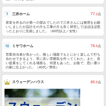
三井ホーム
77
.2
点
茶室を作るのが第一の望みでしたので三井さんには無理をお願
いしましたが設計士の方も工事の方も良く研究してほぼほぼ思
ったとおりに完成しました。（60代以上／女性）
ミサワホーム
76
.5
点
営業担当者が良かった。険しい場面でもとにかく楽しんで打ち
合わせできるよう、常に良い雰囲気を作ってくれた。また、良
い提案をしてくれる場面も、何度もあった。お陰で、思い通り
の家に仕上がった。（40代／男性）
スウェーデンハウス
80
.5
点