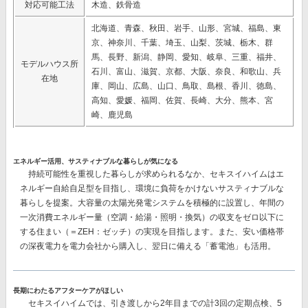
対応可能工法
木造、鉄骨造
北海道、青森、秋田、岩手、山形、宮城、福島、東
京、神奈川、千葉、埼玉、山梨、茨城、栃木、群
馬、長野、新潟、静岡、愛知、岐阜、三重、福井、
モデルハウス所
石川、富山、滋賀、京都、大阪、奈良、和歌山、兵
在地
庫、岡山、広島、山口、鳥取、島根、香川、徳島、
高知、愛媛、福岡、佐賀、長崎、大分、熊本、宮
崎、鹿児島
エネルギー活用、サスティナブルな暮らしが気になる
持続可能性を重視した暮らしが求められるなか、セキスイハイムはエ
ネルギー自給自足型を目指し、環境に負荷をかけないサスティナブルな
暮らしを提案。大容量の太陽光発電システムを積極的に設置し、
年間の
一次消費エネルギー量（空調・給湯・照明・換気）の収支をゼロ以下に
する
住まい（＝ZEH：ゼッチ）の実現を目指します。また、安い価格帯
の深夜電力を電力会社から購入し、翌日に備える
「蓄電池」
も活用。
長期にわたるアフターケアがほしい
セキスイハイムでは、
引き渡しから2年目までの計3回
の定期点検、
5