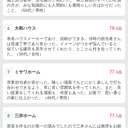
施工担当者等、住宅購入で関わった一条工務店のすべての社員
の方が、みな知識的にも人間的にも素晴らしい方ばかりだった
こと。（50代／男性）
大和ハウス
78
.0
点
有名ハウスメーカーであり、信頼ができる。当時の担当者さん
は迅速丁寧であり良かった。イメージがつかず悩んでいると、
似ている建売を見学させてくれたり、とことん付き合ってくれ
た。（30代／女性）
ミサワホーム
77
.3
点
営業担当者が良かった。険しい場面でもとにかく楽しんで打ち
合わせできるよう、常に良い雰囲気を作ってくれた。また、良
い提案をしてくれる場面も、何度もあった。お陰で、思い通り
の家に仕上がった。（40代／男性）
三井ホーム
77
.1
点
茶室を作るのが第一の望みでしたので三井さんには無理をお願