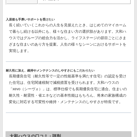
入居後も手厚いサポートを受けたい
長く続いていくこれからの人生を見据えたとき、はじめてのマイホーム
で暮らし続ける以外にも、様々な住まい方の選択肢があります。大和ハ
ウスではグループの総合力を活かし、ライフステージの節目ごとにさま
ざまな住まいのあり方を提案。人生の様々なシーンにおけるサポートを
実現します。
耐久性に加え、維持やメンテナンスのしやすさにもこだわりたい
長期優良住宅（耐久性等で一定の性能基準を満たす住宅）の認定を受け
た住宅は、住宅関連税制で減税措置を受けられます。大和ハウスの
「xevo（シーヴォ）」は、標準仕様でも長期優良住宅に適合。住まいの
耐久性・耐震性・省エネなどの基本性能はもちろん、将来の家族構成の
変化に対応する可変性や維持・メンテナンスのしやすさが特長です。
大和ハウスの口コミ・評判