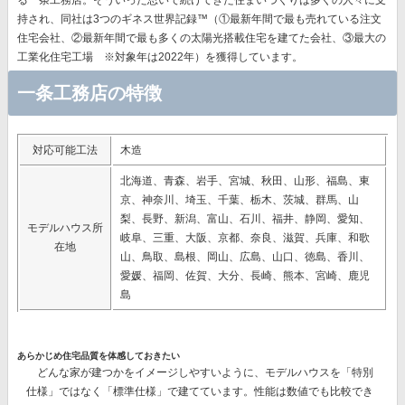
る一条工務店。そういった思いで続けてきた住まいづくりは多くの人々に支
持され、同社は
3つのギネス世界記録™（①最新年間で最も売れている注文
住宅会社、②最新年間で最も多くの太陽光搭載住宅を建てた会社、③最大の
工業化住宅工場 ※対象年は2022年）を獲得
しています。
一条工務店の特徴
対応可能工法
木造
北海道、青森、岩手、宮城、秋田、山形、福島、東
京、神奈川、埼玉、千葉、栃木、茨城、群馬、山
梨、長野、新潟、富山、石川、福井、静岡、愛知、
モデルハウス所
岐阜、三重、大阪、京都、奈良、滋賀、兵庫、和歌
在地
山、鳥取、島根、岡山、広島、山口、徳島、香川、
愛媛、福岡、佐賀、大分、長崎、熊本、宮崎、鹿児
島
あらかじめ住宅品質を体感しておきたい
どんな家が建つかをイメージしやすいように、モデルハウスを「特別
仕様」ではなく「標準仕様」で建てています。性能は数値でも比較でき