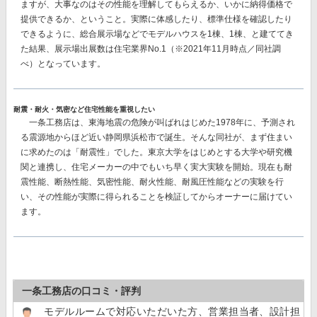
ますが、大事なのはその性能を理解してもらえるか、いかに納得価格で
提供できるか、ということ。実際に体感したり、標準仕様を確認したり
できるように、総合展示場などでモデルハウスを1棟、1棟、と建ててき
た結果、
展示場出展数は住宅業界No.1
（※2021年11月時点／同社調
べ）となっています。
耐震・耐火・気密など住宅性能を重視したい
一条工務店は、東海地震の危険が叫ばれはじめた1978年に、予測され
る震源地からほど近い静岡県浜松市で誕生。そんな同社が、まず住まい
に求めたのは「耐震性」でした。東京大学をはじめとする大学や研究機
関と連携し、住宅メーカーの中でもいち早く実大実験を開始。現在も耐
震性能、断熱性能、気密性能、耐火性能、耐風圧性能などの実験を行
い、その性能が実際に得られることを検証してからオーナーに届けてい
ます。
一条工務店の口コミ・評判
モデルルームで対応いただいた方、営業担当者、設計担