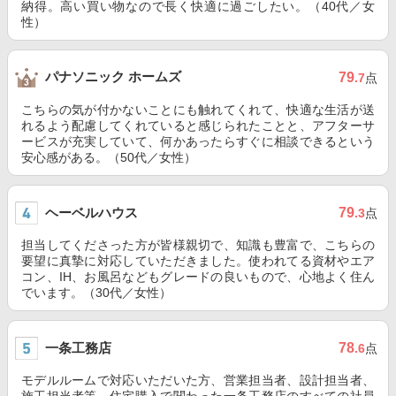
納得。高い買い物なので長く快適に過ごしたい。（40代／女
性）
パナソニック ホームズ
79
.7
点
こちらの気が付かないことにも触れてくれて、快適な生活が送
れるよう配慮してくれていると感じられたことと、アフターサ
ービスが充実していて、何かあったらすぐに相談できるという
安心感がある。（50代／女性）
ヘーベルハウス
79
.3
点
担当してくださった方が皆様親切で、知識も豊富で、こちらの
要望に真摯に対応していただきました。使われてる資材やエア
コン、IH、お風呂などもグレードの良いもので、心地よく住ん
でいます。（30代／女性）
一条工務店
78
.6
点
モデルルームで対応いただいた方、営業担当者、設計担当者、