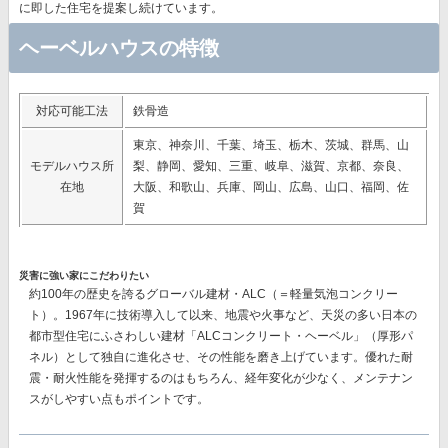
に即した住宅を提案し続けています。
ヘーベルハウスの特徴
対応可能工法
鉄骨造
東京、神奈川、千葉、埼玉、栃木、茨城、群馬、山
モデルハウス所
梨、静岡、愛知、三重、岐阜、滋賀、京都、奈良、
在地
大阪、和歌山、兵庫、岡山、広島、山口、福岡、佐
賀
災害に強い家にこだわりたい
約100年の歴史を誇るグローバル建材・ALC（＝軽量気泡コンクリー
ト）。1967年に技術導入して以来、地震や火事など、天災の多い日本の
都市型住宅にふさわしい建材
「ALCコンクリート・ヘーベル」（厚形パ
ネル）
として独自に進化させ、その性能を磨き上げています。優れた耐
震・耐火性能を発揮するのはもちろん、経年変化が少なく、メンテナン
スがしやすい点もポイントです。