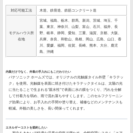
対応可能工法
木造、鉄骨造、鉄筋コンクリート造
宮城、福島、栃木、群馬、新潟、茨城、埼玉、千
葉、東京、神奈川、山梨、富山、石川、福井、長
モデルハウス所
野、岐阜、静岡、愛知、三重、滋賀、京都、大阪、
在地
兵庫、奈良、和歌山、島根、岡山、広島、山口、香
川、愛媛、福岡、佐賀、長崎、熊本、大分、鹿児
島、沖縄
内装だけでなく、外装の手入れにもこだわりたい
パナソニック ホームズでは、オリジナルの
光触媒タイル外壁「キラテッ
ク」
を使用。光触媒を表面に焼き付けたキラテックタイルは、太陽の光
に当たることで生まれる“親水性”で表面に水の膜をつくり、汚れを分解
して付着力を弱め、雨で流れ落ちやすくします。このセルフクリーニン
グ効果により、
お手入れの手間や塗り替え、補修などのメンテナンスも
軽減。
外観の美しさを、長い間保ってくれます。
エネルギーコストを節約したい