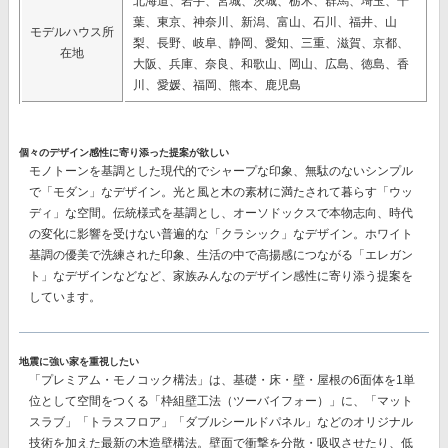
北海道、岩手、宮城、茨城、栃木、群馬、埼玉、千
葉、東京、神奈川、新潟、富山、石川、福井、山
モデルハウス所
梨、長野、岐阜、静岡、愛知、三重、滋賀、京都、
在地
大阪、兵庫、奈良、和歌山、岡山、広島、徳島、香
川、愛媛、福岡、熊本、鹿児島
個々のデザイン感性に寄り添った提案が欲しい
モノトーンを基調とした現代的でシャープな印象、無駄のないシンプル
で「モダン」なデザイン。光と風と木の素材に満たされて暮らす「ウッ
ディ」な空間。伝統様式を基調とし、オーソドックスで本物志向、時代
の変化に影響を受けない普遍的な「クラシック」なデザイン。ホワイト
基調の優美で洗練された印象、生活の中で高揚感につながる「エレガン
ト」なデザインなどなど、
家族みんなのデザイン感性に寄り添う提案
を
しています。
地震に強い家を重視したい
「プレミアム・モノコック構法」
は、基礎・床・壁・屋根の6面体を1単
位として空間をつくる「枠組壁工法（ツーバイフォー）」に、「マット
スラブ」「トラスフロア」「ダブルシールドパネル」などのオリジナル
技術を加えた最新の木造壁構法。壁面で衝撃を分散・吸収させたり、低