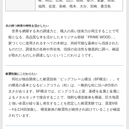
根、岡山、広島、山口、徳島、香川、愛媛、高知、
福岡、佐賀、長崎、熊本、大分、宮崎、鹿児島
木の持つ特長や特性を活かしたい
世界を網羅する木の調達力と、職人の高い技術力が両立することで可
能となる、高品質な木を活かしたオリジナル部材
「PRIME WOOD」。
家づくりに使用されるすべての木材は、持続可能な森林から伐採された
ものだけ。調達先の名称や所在地、伐採の合法性を徹底的に調べ、確認
が取れたものしか調達しないというこだわりようです。
耐震性能にこだわりたい
同社が独自開発した耐震技術
「ビッグフレーム構法（BF構法）」。
そ
の構造の基本となるビッグコラム（柱）は、一般的な柱に比べ約5倍の
太さがあります。BF構法では、ビッグコラムと梁、基礎を金属と金属に
よるメタルタッチで接合することで、強靭な構造躯体を構築。巨大地震
と強い余震が繰り返し発生することを想定した耐震実験では、
震度6弱
～4を224回加振し、構造躯体の耐震性が維持
され続けていることが確認
されています。