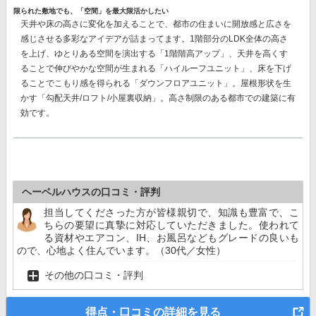
限られた敷地でも、「空間」を最大限活かしたい
天井や床の高さに変化を加えることで、都市の住まいに開放感と広さを
感じさせる多彩なアイデアが詰まってます。1階部分のLDK全体の高さ
を上げ、ゆとりある空間を演出する「1階階高アップ」、天井を高くす
ることで伸びやかな空間が生まれる「ハイルーフユニット」、床を下げ
ることでこもり感を得られる「ダウンフロアユニット」。屋根形状を生
かす「勾配天井/ロフト/小屋裏収納」。高さ制限のある都市での建築に有
効です。
ヘーベルハウスの口コミ・評判
担当してくださった方が皆様親切で、知識も豊富で、こ
ちらの要望に真摯に対応していただきました。使われて
る資材やエアコン、IH、お風呂などもグレードの良いも
ので、心地よく住んでいます。（30代／女性）
その他の口コミ・評判
得点・口コミの詳細を見る