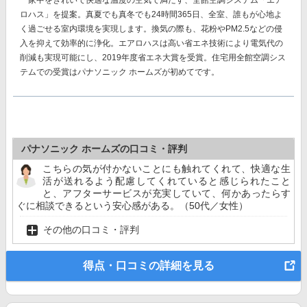
家中をきれいで快適な温度の空気で満たす、
全館空調システム「エア
ロハス」
を提案。真夏でも真冬でも24時間365日、全室、誰もが心地よ
く過ごせる室内環境を実現します。換気の際も、花粉やPM2.5などの侵
入を抑えて効率的に浄化。エアロハスは高い省エネ技術により電気代の
削減も実現可能にし、
2019年度省エネ大賞を受賞。
住宅用全館空調シス
テムでの受賞はパナソニック ホームズが初めてです。
パナソニック ホームズの口コミ・評判
こちらの気が付かないことにも触れてくれて、快適な生
活が送れるよう配慮してくれていると感じられたこと
と、アフターサービスが充実していて、何かあったらす
ぐに相談できるという安心感がある。（50代／女性）
その他の口コミ・評判
得点・口コミの詳細を見る