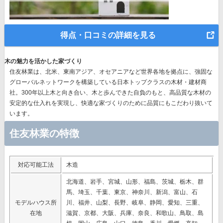
得点・口コミの詳細を見る
木の魅力を活かした家づくり
住友林業は、北米、東南アジア、オセアニアなど世界各地を拠点に、強固な
グローバルネットワークを構築している日本トップクラスの木材・建材商
社。300年以上木と向き合い、木と歩んできた自負のもと、高品質な木材の
安定的な仕入れを実現し、快適な家づくりのために品質にもこだわり抜いて
います。
住友林業の特徴
対応可能工法
木造
北海道、岩手、宮城、山形、福島、茨城、栃木、群
馬、埼玉、千葉、東京、神奈川、新潟、富山、石
モデルハウス所
川、福井、山梨、長野、岐阜、静岡、愛知、三重、
在地
滋賀、京都、大阪、兵庫、奈良、和歌山、鳥取、島