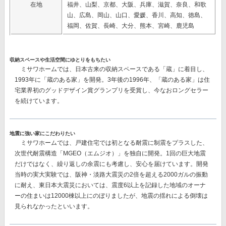
在地
福井、山梨、京都、大阪、兵庫、滋賀、奈良、和歌
山、広島、岡山、山口、愛媛、香川、高知、徳島、
福岡、佐賀、長崎、大分、熊本、宮崎、鹿児島
収納スペースや生活空間にゆとりをもちたい
ミサワホームでは、日本古来の収納スペースである「蔵」に着目し、
1993年に「蔵のある家」を開発。3年後の1996年、「蔵のある家」は住
宅業界初のグッドデザイン賞グランプリを受賞し、今なおロングセラー
を続けています。
地震に強い家にこだわりたい
ミサワホームでは、戸建住宅では初となる耐震に制震をプラスした、
次世代耐震構造「MGEO（エムジオ）」を独自に開発。
1回の巨大地震
だけではなく、繰り返しの余震にも考慮し、安心を届けています。開発
当時の実大実験では、阪神・淡路大震災の2倍を超える2000ガルの振動
に耐え、東日本大震災においては、震度6以上を記録した地域のオーナ
ーの住まいは12000棟以上にのぼりましたが、地震の揺れによる倒壊は
見られなかったといいます。