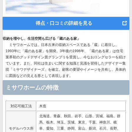
得点・口コミの詳細を見る
収納を増やし、生活空間も広げる「蔵のある家」
ミサワホームでは、
日本古来の収納スペースである「蔵」に着目
し、
1993年に「蔵のある家」を開発。3年後の1996年、
「蔵のある家」は住宅
業界初のグッドデザイン賞グランプリを受賞
し、今なおロングセラーを続け
ています。また、同社は住まいに関する知識と見識を習得したデザイナー集
団「ミサワデザイナーズ」を確立。顧客の要望やイメージを共有し、具体的
に図面などの見える形として表現します。
ミサワホームの特徴
対応可能工法
木造
北海道、青森、秋田、岩手、山形、宮城、福島、群
馬、栃木、埼玉、茨城、東京、千葉、神奈川、岐
モデルハウス所
阜、愛知、三重、静岡、富山、新潟、石川、長野、