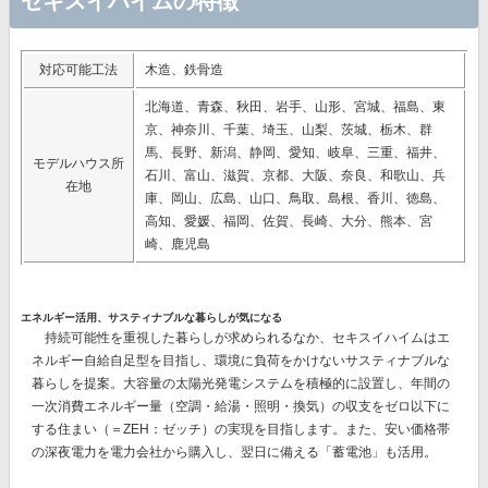
セキスイハイムの特徴
対応可能工法
木造、鉄骨造
北海道、青森、秋田、岩手、山形、宮城、福島、東
京、神奈川、千葉、埼玉、山梨、茨城、栃木、群
馬、長野、新潟、静岡、愛知、岐阜、三重、福井、
モデルハウス所
石川、富山、滋賀、京都、大阪、奈良、和歌山、兵
在地
庫、岡山、広島、山口、鳥取、島根、香川、徳島、
高知、愛媛、福岡、佐賀、長崎、大分、熊本、宮
崎、鹿児島
エネルギー活用、サスティナブルな暮らしが気になる
持続可能性を重視した暮らしが求められるなか、セキスイハイムはエ
ネルギー自給自足型を目指し、環境に負荷をかけないサスティナブルな
暮らしを提案。大容量の太陽光発電システムを積極的に設置し、
年間の
一次消費エネルギー量（空調・給湯・照明・換気）の収支をゼロ以下に
する
住まい（＝ZEH：ゼッチ）の実現を目指します。また、安い価格帯
の深夜電力を電力会社から購入し、翌日に備える
「蓄電池」
も活用。