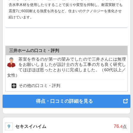
含水率木材を使用したりすることで反りや変型を抑制し、耐震実験でも
震度7に60回耐える強度を誇る
など、住まいのテクノロジーを進化させ
続けています。
三井ホームの口コミ・評判
茶室を作るのが第一の望みでしたので三井さんには無理
をお願いしましたが設計士の方も工事の方も良く研究し
てほぼほぼ思ったとおりに完成しました。（60代以上／
女性）
その他の口コミ・評判
得点・口コミの詳細を見る
セキスイハイム
76
.4
点