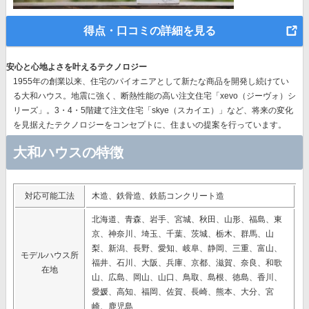
得点・口コミの詳細を見る
安心と心地よさを叶えるテクノロジー
1955年の創業以来、
住宅のパイオニア
として新たな商品を開発し続けてい
る大和ハウス。地震に強く、断熱性能の高い注文住宅「xevo（ジーヴォ）シ
リーズ」。3・4・5階建て注文住宅「skye（スカイエ）」など、
将来の変化
を見据えたテクノロジー
をコンセプトに、住まいの提案を行っています。
大和ハウスの特徴
対応可能工法
木造、鉄骨造、鉄筋コンクリート造
北海道、青森、岩手、宮城、秋田、山形、福島、東
京、神奈川、埼玉、千葉、茨城、栃木、群馬、山
梨、新潟、長野、愛知、岐阜、静岡、三重、富山、
モデルハウス所
福井、石川、大阪、兵庫、京都、滋賀、奈良、和歌
在地
山、広島、岡山、山口、鳥取、島根、徳島、香川、
愛媛、高知、福岡、佐賀、長崎、熊本、大分、宮
崎、鹿児島