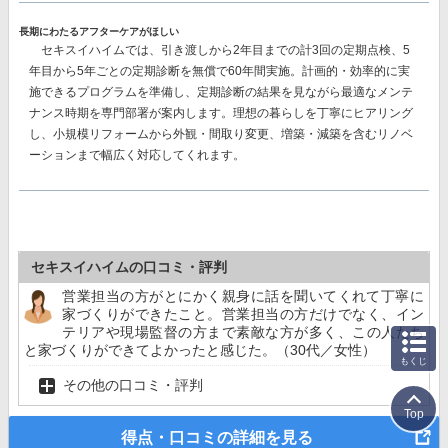
長期にわたるアフターケアがほしい
セキスイハイムでは、
引き渡しから2年目までの計3回
の定期点検、
5
年目から5年ごとの
定期診断を
無償で60年間
実施。計画的・効率的に実
施できるプログラムを準備し、定期診断の結果を見ながら最適なメンテ
ナンス時期を専門部署が案内します。理想の暮らしを丁寧にヒアリング
し、小規模リフォームから外観・間取り変更、増築・減築を含むリノベ
ーションまで幅広く対応してくれます。
セキスイハイムの口コミ・評判
営業担当の方がとにかく親身に話を聞いてくれて丁寧に
家づくりができたこと。営業担当の方だけでなく、イン
テリアや現場監督の方まで素敵な方が多く、この人たち
と家づくりができてよかったと感じた。（30代／女性）
もくじ
その他の口コミ・評判
Top
得点・口コミの詳細を見る