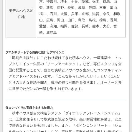
京、神奈川、埼玉、千葉、茨城、栃木、群馬、山
梨、新潟、長野、愛知、岐阜、静岡、三重、富山、
モデルハウス所
福井、石川、大阪、兵庫、京都、滋賀、奈良、和歌
在地
山、広島、岡山、山口、鳥取、島根、徳島、香川、
愛媛、高知、福岡、佐賀、長崎、熊本、大分、宮
崎、鹿児島
プロがサポートする自由な設計とデザイン力
「邸別自由設計」
にこだわり続けてきた積水ハウス。一級建築士、トッ
プクリエイター集団の
「チーフアーキテクト」
など、専任スタッフを全
国に配置することで、豊富な実績とノウハウを生かしたコンサルティン
グとアドバイスを行います。「こんな暮らしがしたい！」という1人ひ
とりの大きな物語を聞き、敷地の持つ可能性を引き出し、オーナーと共
に世界でただ1つの一邸を作り上げていきます。
住まいづくりの実績を支える技術力
積水ハウス独自の構造システム
「ダイナミックフレーム・システム」
は、工業化住宅として型式適合認定を取得。高い耐震性能を備え、安全
で快適な住まいを実現しました。また、
「ダインコンクリート」「シェ
ルテック・コンクリート」
など、高強度・高耐久性能・美しいデザイン