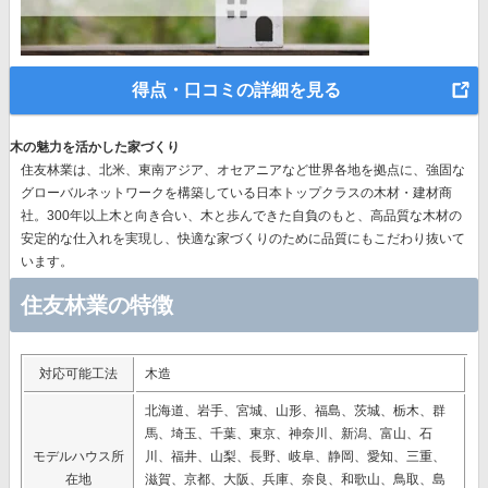
得点・口コミの詳細を見る
木の魅力を活かした家づくり
住友林業は、北米、東南アジア、オセアニアなど世界各地を拠点に、強固な
グローバルネットワークを構築している日本トップクラスの木材・建材商
社。300年以上木と向き合い、木と歩んできた自負のもと、高品質な木材の
安定的な仕入れを実現し、快適な家づくりのために品質にもこだわり抜いて
います。
住友林業の特徴
対応可能工法
木造
北海道、岩手、宮城、山形、福島、茨城、栃木、群
馬、埼玉、千葉、東京、神奈川、新潟、富山、石
モデルハウス所
川、福井、山梨、長野、岐阜、静岡、愛知、三重、
在地
滋賀、京都、大阪、兵庫、奈良、和歌山、鳥取、島