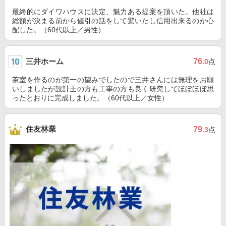
最終的にダイワハウスに決定、魅力ある提案を頂いた。他社は
総額が決まる前から値引の話をして驚いたし信用出来るのか心
配した。（60代以上／男性）
三井ホーム
76
.0
点
茶室を作るのが第一の望みでしたので三井さんには無理をお願
いしましたが設計士の方も工事の方も良く研究してほぼほぼ思
ったとおりに完成しました。（60代以上／女性）
住友林業
79
.3
点