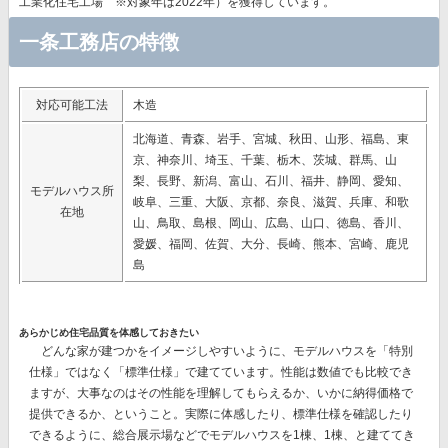
工業化住宅工場 ※対象年は2022年）を獲得
しています。
一条工務店の特徴
対応可能工法
木造
北海道、青森、岩手、宮城、秋田、山形、福島、東
京、神奈川、埼玉、千葉、栃木、茨城、群馬、山
梨、長野、新潟、富山、石川、福井、静岡、愛知、
モデルハウス所
岐阜、三重、大阪、京都、奈良、滋賀、兵庫、和歌
在地
山、鳥取、島根、岡山、広島、山口、徳島、香川、
愛媛、福岡、佐賀、大分、長崎、熊本、宮崎、鹿児
島
あらかじめ住宅品質を体感しておきたい
どんな家が建つかをイメージしやすいように、モデルハウスを「特別
仕様」ではなく「標準仕様」で建てています。性能は数値でも比較でき
ますが、大事なのはその性能を理解してもらえるか、いかに納得価格で
提供できるか、ということ。実際に体感したり、標準仕様を確認したり
できるように、総合展示場などでモデルハウスを1棟、1棟、と建ててき