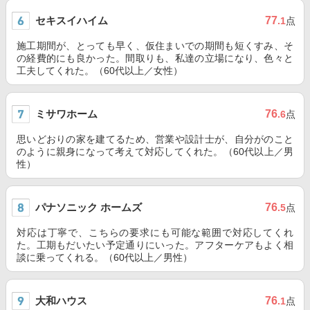
セキスイハイム
77
.1
点
施工期間が、とっても早く、仮住まいでの期間も短くすみ、そ
の経費的にも良かった。間取りも、私達の立場になり、色々と
工夫してくれた。（60代以上／女性）
ミサワホーム
76
.6
点
思いどおりの家を建てるため、営業や設計士が、自分がのこと
のように親身になって考えて対応してくれた。（60代以上／男
性）
パナソニック ホームズ
76
.5
点
対応は丁寧で、こちらの要求にも可能な範囲で対応してくれ
た。工期もだいたい予定通りにいった。アフターケアもよく相
談に乗ってくれる。（60代以上／男性）
大和ハウス
76
.1
点