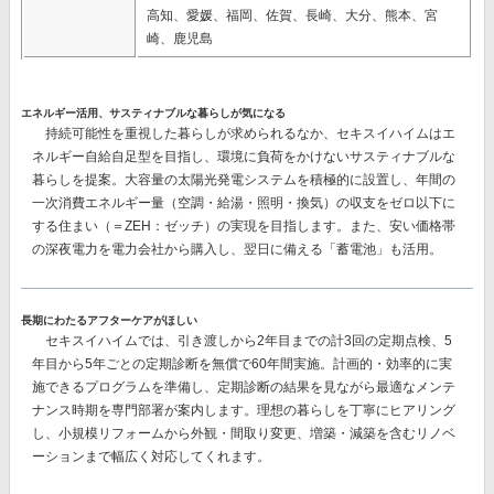
高知、愛媛、福岡、佐賀、長崎、大分、熊本、宮
崎、鹿児島
エネルギー活用、サスティナブルな暮らしが気になる
持続可能性を重視した暮らしが求められるなか、セキスイハイムはエ
ネルギー自給自足型を目指し、環境に負荷をかけないサスティナブルな
暮らしを提案。大容量の太陽光発電システムを積極的に設置し、
年間の
一次消費エネルギー量（空調・給湯・照明・換気）の収支をゼロ以下に
する
住まい（＝ZEH：ゼッチ）の実現を目指します。また、安い価格帯
の深夜電力を電力会社から購入し、翌日に備える
「蓄電池」
も活用。
長期にわたるアフターケアがほしい
セキスイハイムでは、
引き渡しから2年目までの計3回
の定期点検、
5
年目から5年ごとの
定期診断を
無償で60年間
実施。計画的・効率的に実
施できるプログラムを準備し、定期診断の結果を見ながら最適なメンテ
ナンス時期を専門部署が案内します。理想の暮らしを丁寧にヒアリング
し、小規模リフォームから外観・間取り変更、増築・減築を含むリノベ
ーションまで幅広く対応してくれます。