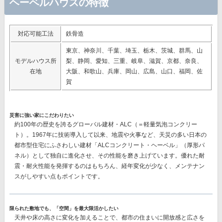
ヘーベルハウスの特徴
対応可能工法
鉄骨造
東京、神奈川、千葉、埼玉、栃木、茨城、群馬、山
モデルハウス所
梨、静岡、愛知、三重、岐阜、滋賀、京都、奈良、
在地
大阪、和歌山、兵庫、岡山、広島、山口、福岡、佐
賀
災害に強い家にこだわりたい
約100年の歴史を誇るグローバル建材・ALC（＝軽量気泡コンクリー
ト）。1967年に技術導入して以来、地震や火事など、天災の多い日本の
都市型住宅にふさわしい建材
「ALCコンクリート・ヘーベル」（厚形パ
ネル）
として独自に進化させ、その性能を磨き上げています。優れた耐
震・耐火性能を発揮するのはもちろん、経年変化が少なく、メンテナン
スがしやすい点もポイントです。
限られた敷地でも、「空間」を最大限活かしたい
天井や床の高さに変化を加えることで、都市の住まいに開放感と広さを