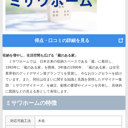
得点・口コミの詳細を見る
収納を増やし、生活空間も広げる「蔵のある家」
ミサワホームでは、
日本古来の収納スペースである「蔵」に着目
し、
1993年に「蔵のある家」を開発。3年後の1996年、
「蔵のある家」は住宅
業界初のグッドデザイン賞グランプリを受賞
し、今なおロングセラーを続け
ています。また、同社は住まいに関する知識と見識を習得したデザイナー集
団「ミサワデザイナーズ」を確立。顧客の要望やイメージを共有し、具体的
に図面などの見える形として表現します。
ミサワホームの特徴
対応可能工法
木造