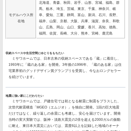
北海道、青森、秋田、岩手、山形、宮城、福島、群
馬、栃木、埼玉、茨城、東京、千葉、神奈川、岐
モデルハウス所
阜、愛知、三重、静岡、富山、新潟、石川、長野、
在地
福井、山梨、京都、大阪、兵庫、滋賀、奈良、和歌
山、広島、岡山、山口、愛媛、香川、高知、徳島、
福岡、佐賀、長崎、大分、熊本、宮崎、鹿児島
収納スペースや生活空間にゆとりをもちたい
ミサワホームでは、日本古来の収納スペースである「蔵」に着目し、
1993年に「蔵のある家」を開発。3年後の1996年、「蔵のある家」は住
宅業界初のグッドデザイン賞グランプリを受賞し、今なおロングセラー
を続けています。
地震に強い家にこだわりたい
ミサワホームでは、戸建住宅では初となる耐震に制震をプラスした、
次世代耐震構造「MGEO（エムジオ）」を独自に開発。
1回の巨大地震
だけではなく、繰り返しの余震にも考慮し、安心を届けています。開発
当時の実大実験では、阪神・淡路大震災の2倍を超える2000ガルの振動
に耐え、東日本大震災においては、震度6以上を記録した地域のオーナ