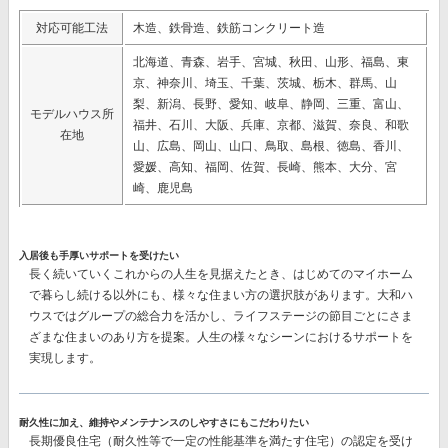
対応可能工法
木造、鉄骨造、鉄筋コンクリート造
北海道、青森、岩手、宮城、秋田、山形、福島、東
京、神奈川、埼玉、千葉、茨城、栃木、群馬、山
梨、新潟、長野、愛知、岐阜、静岡、三重、富山、
モデルハウス所
福井、石川、大阪、兵庫、京都、滋賀、奈良、和歌
在地
山、広島、岡山、山口、鳥取、島根、徳島、香川、
愛媛、高知、福岡、佐賀、長崎、熊本、大分、宮
崎、鹿児島
入居後も手厚いサポートを受けたい
長く続いていくこれからの人生を見据えたとき、はじめてのマイホーム
で暮らし続ける以外にも、様々な住まい方の選択肢があります。大和ハ
ウスではグループの総合力を活かし、ライフステージの節目ごとにさま
ざまな住まいのあり方を提案。人生の様々なシーンにおけるサポートを
実現します。
耐久性に加え、維持やメンテナンスのしやすさにもこだわりたい
長期優良住宅（耐久性等で一定の性能基準を満たす住宅）の認定を受け