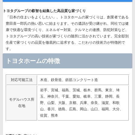
トヨタグループの叡智を結集した高品質な家づくり
「日本の住まいをよくしたい」、トヨタホームの家づくりは、創業者である
豊田喜一郎氏の熱い思いに始まります。その遺訓が受け継がれ、同社では
健
康で快適な環境づくり、エネルギー対策、クルマとの連携、防犯対策など、
トヨタグループの高い技術
が家づくりの随所に活かされています。完全邸別
生産で家づくりの品質を徹底的に追求する、こだわりの技術力が特徴的で
す。
トヨタホームの特徴
対応可能工法
木造、鉄骨造、鉄筋コンクリート造
岩手、宮城、福島、茨城、栃木、群馬、東京、埼
玉、神奈川、千葉、愛知、岐阜、三重、静岡、長
モデルハウス所
野、山梨、大阪、京都、兵庫、奈良、滋賀、和歌
在地
山、香川、徳島、広島、岡山、山口、福岡、大分、
佐賀、熊本