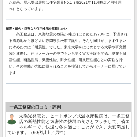
た結果、
展示場出展数は住宅業界No.1
（※2021年11月時点／同社調
べ）となっています。
耐震・耐火・気密など住宅性能を重視したい
一条工務店は、東海地震の危険が叫ばれはじめた1978年に、予測され
る震源地からほど近い静岡県浜松市で誕生。そんな同社が、まず住まい
に求めたのは「耐震性」でした。東京大学をはじめとする大学や研究機
関と連携し、住宅メーカーの中でもいち早く実大実験を開始。現在も耐
震性能、断熱性能、気密性能、耐火性能、耐風圧性能などの実験を行
い、その性能が実際に得られることを検証してからオーナーに届けてい
ます。
一条工務店の口コミ・評判
太陽光発電と、ヒートポンプ式温水床暖房は、一条工務
店の断熱性能と気密性の抜群の良さとマッチして、省エ
ネルギーで、快適な冬を過ごすことができ、大変満足し
ています。（60代以上／男性）