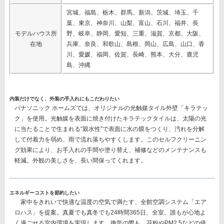
宮城、福島、栃木、群馬、新潟、茨城、埼玉、千
葉、東京、神奈川、山梨、富山、石川、福井、長
モデルハウス所
野、岐阜、静岡、愛知、三重、滋賀、京都、大阪、
在地
兵庫、奈良、和歌山、島根、岡山、広島、山口、香
川、愛媛、福岡、佐賀、長崎、熊本、大分、鹿児
島、沖縄
内装だけでなく、外装の手入れにもこだわりたい
パナソニック ホームズでは、オリジナルの
光触媒タイル外壁「キラテッ
ク」
を使用。光触媒を表面に焼き付けたキラテックタイルは、太陽の光
に当たることで生まれる“親水性”で表面に水の膜をつくり、汚れを分解
して付着力を弱め、雨で流れ落ちやすくします。このセルフクリーニン
グ効果により、
お手入れの手間や塗り替え、補修などのメンテナンスも
軽減。
外観の美しさを、長い間保ってくれます。
エネルギーコストを節約したい
家中をきれいで快適な温度の空気で満たす、
全館空調システム「エア
ロハス」
を提案。真夏でも真冬でも24時間365日、全室、誰もが心地よ
く過ごせる室内環境を実現します。換気の際も、花粉やPM2.5などの侵