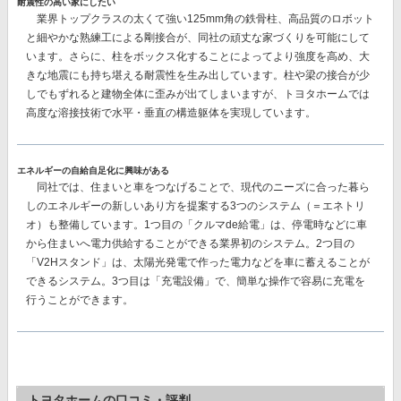
耐震性の高い家にしたい
業界トップクラスの太くて強い125mm角の鉄骨柱、高品質のロボット
と細やかな熟練工による剛接合
が、同社の頑丈な家づくりを可能にして
います。さらに、柱をボックス化することによってより強度を高め、大
きな地震にも持ち堪える耐震性を生み出しています。柱や梁の接合が少
しでもずれると建物全体に歪みが出てしまいますが、トヨタホームでは
高度な溶接技術で水平・垂直の構造躯体を実現しています。
エネルギーの自給自足化に興味がある
同社では、
住まいと車をつなげることで、現代のニーズに合った暮ら
しのエネルギーの新しいあり方を提案
する3つのシステム（＝エネトリ
オ）も整備しています。1つ目の「クルマde給電」は、停電時などに車
から住まいへ電力供給することができる業界初のシステム。2つ目の
「V2Hスタンド」は、太陽光発電で作った電力などを車に蓄えることが
できるシステム。3つ目は「充電設備」で、簡単な操作で容易に充電を
行うことができます。
トヨタホームの口コミ・評判