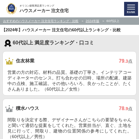
オリコン顧客満足度ランキング
ハウスメーカー 注文住宅
おすすめのハウスメーカー 注文住宅ランキング・比較
2024年版
60代以上
【2024年】ハウスメーカー 注文住宅の60代以上ランキング・比較
60代以上 満足度ランキング・口コミ
住友林業
79
.3
点
営業の方の対応。材料の品質。基礎の丁寧さ。インテリアコー
ディネーターのセンス。打ち合わせの日時、場所の配慮。建築
中の点検、施工確認。その他いろいろ、良かったことが、たく
さんありました。（60代以上／女性）
積水ハウス
78
.9
点
間取りを決定する際、デザイナーさんがこちらの要望をちゃん
と聞いて適切な提案をしてくれた。営業担当が、直ぐ、土地を
見に行って、間取り、建物の位置関係の参考にしてくれた。
（60代以上／男性）