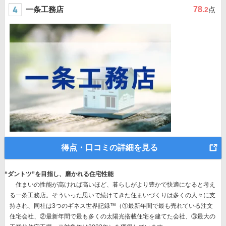
一条工務店
78
.2
点
得点・口コミの詳細を見る
“ダントツ”を目指し、磨かれる住宅性能
住まいの性能が高ければ高いほど、暮らしがより豊かで快適になると考え
る一条工務店。そういった思いで続けてきた住まいづくりは多くの人々に支
持され、同社は
3つのギネス世界記録™（①最新年間で最も売れている注文
住宅会社、②最新年間で最も多くの太陽光搭載住宅を建てた会社、③最大の