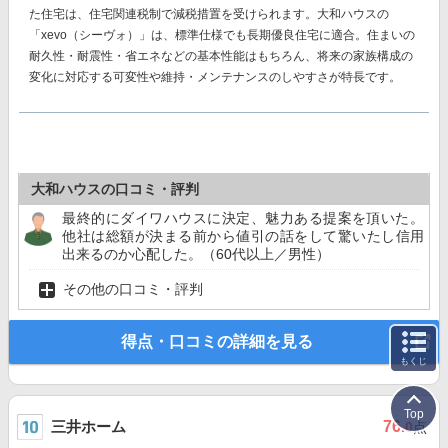
た住宅は、住宅関連税制で減税措置を受けられます。大和ハウスの
「xevo（シーヴォ）」は、標準仕様でも長期優良住宅に適合。住まいの
耐久性・耐震性・省エネなどの基本性能はもちろん、将来の家族構成の
変化に対応する可変性や維持・メンテナンスのしやすさが特長です。
大和ハウスの口コミ・評判
最終的にダイワハウスに決定、魅力ある提案を頂いた。
他社は総額が決まる前から値引の話をして驚いたし信用
出来るのか心配した。（60代以上／男性）
その他の口コミ・評判
得点・口コミの詳細を見る
もくじ
Top
三井ホーム
76
.0
点