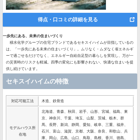
得点・口コミの詳細を見る
一歩先にある、未来の住まいづくり
積水化学グループの住宅ブランドであるセキスイハイムが目指しているの
は、
「一歩先にある未来の住まいづくり」。
ムリなく・ムダなく省エネルギ
ーで過ごせるだけでなく、エネルギー自給自足型の暮らしを実現し、万が一
の災害時のリスクも軽減。四季の変化にも影響されない、快適な住まいを提
供し続けています。
セキスイハイムの特徴
対応可能工法
木造、鉄骨造
北海道、青森、秋田、岩手、山形、宮城、福島、東
京、神奈川、千葉、埼玉、山梨、茨城、栃木、群
馬、長野、新潟、静岡、愛知、岐阜、三重、福井、
モデルハウス所
石川、富山、滋賀、京都、大阪、奈良、和歌山、兵
在地
庫、岡山、広島、山口、鳥取、島根、香川、徳島、