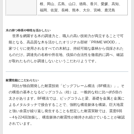
根、岡山、広島、山口、徳島、香川、愛媛、高知、
福岡、佐賀、長崎、熊本、大分、宮崎、鹿児島
木の持つ特長や特性を活かしたい
世界を網羅する木の調達力と、職人の高い技術力が両立することで可
能となる、高品質な木を活かしたオリジナル部材
「PRIME WOOD」。
家づくりに使用されるすべての木材は、持続可能な森林から伐採された
ものだけ。調達先の名称や所在地、伐採の合法性を徹底的に調べ、確認
が取れたものしか調達しないというこだわりようです。
耐震性能にこだわりたい
同社が独自開発した耐震技術
「ビッグフレーム構法（BF構法）」。
そ
の構造の基本となるビッグコラム（柱）は、一般的な柱に比べ約5倍の
太さがあります。BF構法では、ビッグコラムと梁、基礎を金属と金属に
よるメタルタッチで接合することで、強靭な構造躯体を構築。巨大地震
と強い余震が繰り返し発生することを想定した耐震実験では、
震度6弱
～4を224回加振し、構造躯体の耐震性が維持
され続けていることが確認
されています。