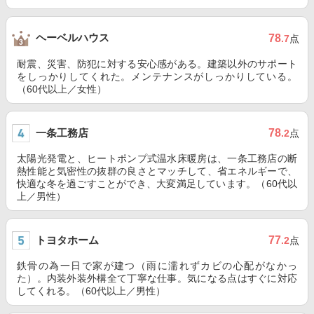
ヘーベルハウス
78
.7
点
耐震、災害、防犯に対する安心感がある。建築以外のサポート
をしっかりしてくれた。メンテナンスがしっかりしている。
（60代以上／女性）
一条工務店
78
.2
点
太陽光発電と、ヒートポンプ式温水床暖房は、一条工務店の断
熱性能と気密性の抜群の良さとマッチして、省エネルギーで、
快適な冬を過ごすことができ、大変満足しています。（60代以
上／男性）
トヨタホーム
77
.2
点
鉄骨の為一日で家が建つ（雨に濡れずカビの心配がなかっ
た）。内装外装外構全て丁寧な仕事。気になる点はすぐに対応
してくれる。（60代以上／男性）