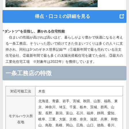
得点・口コミの詳細を見る
“ダントツ”を目指し、磨かれる住宅性能
住まいの性能が高ければ高いほど、暮らしがより豊かで快適になると考え
る一条工務店。そういった思いで続けてきた住まいづくりは多くの人々に支
持され、同社は
3つのギネス世界記録™（①最新年間で最も売れている注文
住宅会社、②最新年間で最も多くの太陽光搭載住宅を建てた会社、③最大の
工業化住宅工場 ※対象年は2022年）を獲得
しています。
一条工務店の特徴
対応可能工法
木造
北海道、青森、岩手、宮城、秋田、山形、福島、東
京、神奈川、埼玉、千葉、栃木、茨城、群馬、山
梨、長野、新潟、富山、石川、福井、静岡、愛知、
モデルハウス所
岐阜、三重、大阪、京都、奈良、滋賀、兵庫、和歌
在地
山、鳥取、島根、岡山、広島、山口、徳島、香川、