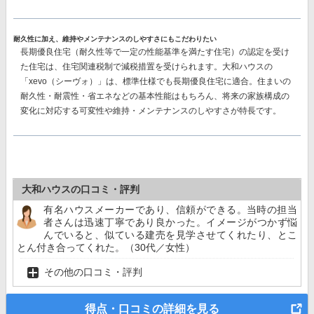
耐久性に加え、維持やメンテナンスのしやすさにもこだわりたい
長期優良住宅（耐久性等で一定の性能基準を満たす住宅）の認定を受け
た住宅は、住宅関連税制で減税措置を受けられます。大和ハウスの
「xevo（シーヴォ）」は、標準仕様でも長期優良住宅に適合。住まいの
耐久性・耐震性・省エネなどの基本性能はもちろん、将来の家族構成の
変化に対応する可変性や維持・メンテナンスのしやすさが特長です。
大和ハウスの口コミ・評判
有名ハウスメーカーであり、信頼ができる。当時の担当
者さんは迅速丁寧であり良かった。イメージがつかず悩
んでいると、似ている建売を見学させてくれたり、とこ
とん付き合ってくれた。（30代／女性）
その他の口コミ・評判
得点・口コミの詳細を見る