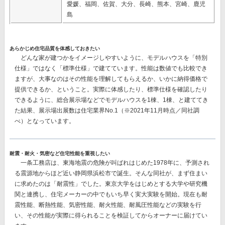
愛媛、福岡、佐賀、大分、長崎、熊本、宮崎、鹿児
島
あらかじめ住宅品質を体感しておきたい
どんな家が建つかをイメージしやすいように、モデルハウスを「特別
仕様」ではなく「標準仕様」で建てています。性能は数値でも比較でき
ますが、大事なのはその性能を理解してもらえるか、いかに納得価格で
提供できるか、ということ。実際に体感したり、標準仕様を確認したり
できるように、総合展示場などでモデルハウスを1棟、1棟、と建ててき
た結果、
展示場出展数は住宅業界No.1
（※2021年11月時点／同社調
べ）となっています。
耐震・耐火・気密など住宅性能を重視したい
一条工務店は、東海地震の危険が叫ばれはじめた1978年に、予測され
る震源地からほど近い静岡県浜松市で誕生。そんな同社が、まず住まい
に求めたのは「耐震性」でした。東京大学をはじめとする大学や研究機
関と連携し、住宅メーカーの中でもいち早く実大実験を開始。現在も耐
震性能、断熱性能、気密性能、耐火性能、耐風圧性能などの実験を行
い、その性能が実際に得られることを検証してからオーナーに届けてい