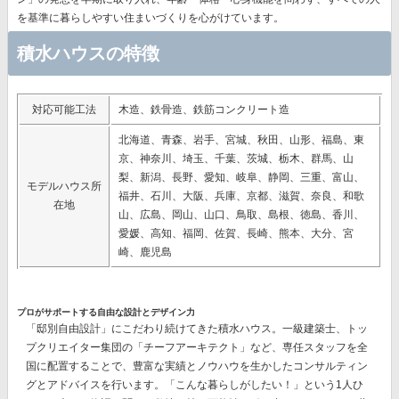
を基準に暮らしやすい住まいづくりを心がけています。
積水ハウスの特徴
対応可能工法
木造、鉄骨造、鉄筋コンクリート造
北海道、青森、岩手、宮城、秋田、山形、福島、東
京、神奈川、埼玉、千葉、茨城、栃木、群馬、山
梨、新潟、長野、愛知、岐阜、静岡、三重、富山、
モデルハウス所
福井、石川、大阪、兵庫、京都、滋賀、奈良、和歌
在地
山、広島、岡山、山口、鳥取、島根、徳島、香川、
愛媛、高知、福岡、佐賀、長崎、熊本、大分、宮
崎、鹿児島
プロがサポートする自由な設計とデザイン力
「邸別自由設計」
にこだわり続けてきた積水ハウス。一級建築士、トッ
プクリエイター集団の
「チーフアーキテクト」
など、専任スタッフを全
国に配置することで、豊富な実績とノウハウを生かしたコンサルティン
グとアドバイスを行います。「こんな暮らしがしたい！」という1人ひ