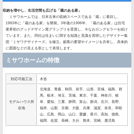
収納を増やし、生活空間も広げる「蔵のある家」
ミサワホームでは、
日本古来の収納スペースである「蔵」に着目
し、
1993年に「蔵のある家」を開発。3年後の1996年、
「蔵のある家」は住宅
業界初のグッドデザイン賞グランプリを受賞
し、今なおロングセラーを続け
ています。また、同社は住まいに関する知識と見識を習得したデザイナー集
団「ミサワデザイナーズ」を確立。顧客の要望やイメージを共有し、具体的
に図面などの見える形として表現します。
ミサワホームの特徴
対応可能工法
木造
北海道、青森、秋田、岩手、山形、宮城、福島、群
馬、栃木、埼玉、茨城、東京、千葉、神奈川、岐
モデルハウス所
阜、愛知、三重、静岡、富山、新潟、石川、長野、
在地
福井、山梨、京都、大阪、兵庫、滋賀、奈良、和歌
山、広島、岡山、山口、愛媛、香川、高知、徳島、
福岡、佐賀、長崎、大分、熊本、宮崎、鹿児島