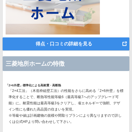
得点・口コミの詳細を見る
三菱地所ホームの特徴
「2×6外壁」標準化による高耐震・高断熱
「2×4工法」（木造枠組壁工法）の性能をさらに高める「2×6外壁」を標
準化することで、断熱等性能等級6（最高等級7へのアップグレード可
能）に。耐震性能は最高等級3をクリアし、省エネルギーで強靭、デザ
イン性にも優れた高品質の住まいを実現。
※等級や値は計画建物の規模や間取りプランにより異なりますので詳し
くは公式HPより問い合わせして下さい。