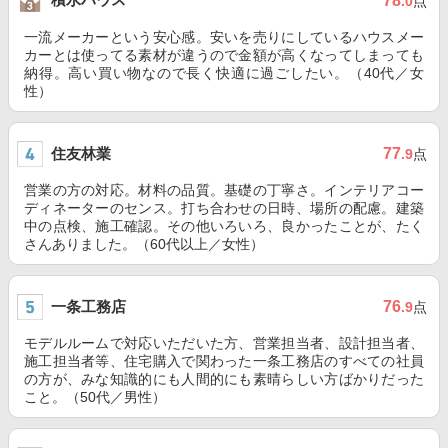
78
.0
点
一流メーカーという安心感。安いを売りにしているハウスメー
カーとは使ってる素材が違うので金額が高くなってしまっても
納得。高い買い物なので長く快適に過ごしたい。（40代／女
性）
住友林業
77
.9
点
営業の方の対応。材料の品質。基礎の丁寧さ。インテリアコー
ディネーターのセンス。打ち合わせの日時、場所の配慮。建築
中の点検、施工確認。その他いろいろ、良かったことが、たく
さんありました。（60代以上／女性）
一条工務店
76
.9
点
モデルルームで対応いただいた方、営業担当者、設計担当者、
施工担当者等、住宅購入で関わった一条工務店のすべての社員
の方が、みな知識的にも人間的にも素晴らしい方ばかりだった
こと。（50代／男性）