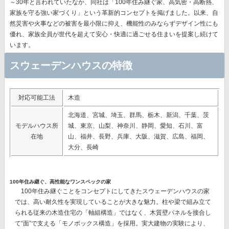
～30年と言われていたなか、同社は
「100年住み継ぐ家、高気密・高断熱、
家族を守る強い家づくり」
という革新的コンセプトを掲げました。以来、自
然災害や火事などの被害を最小限に抑え、機能性のみならずデザイン性にも
優れ、
家族全員が世代を超えて安心・快適に過ごせる住まいを提案
し続けて
います。
スウェーデンハウスの特徴
対応可能工法
木造
北海道、宮城、埼玉、群馬、栃木、新潟、千葉、茨
モデルハウス所
城、東京、山梨、神奈川、静岡、愛知、石川、富
在地
山、福井、長野、兵庫、大阪、滋賀、広島、福岡、
大分、長崎
100年住み継ぐ、高性能なワンスペックの家
100年住み継ぐことをコンセプトにしてきたスウェーデンハウスの家
では、
高い耐久性を実現
していることが大きな魅力。柱や梁で組み立て
られる従来の木造住宅の「軸組構造」ではなく、
木質壁パネルを接合し
て“面”で支える「モノボックス構造」を採用。
実大建物の実験により、