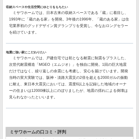
収納スペースや生活空間にゆとりをもちたい
ミサワホームでは、日本古来の収納スペースである「蔵」に着目し、
1993年に「蔵のある家」を開発。3年後の1996年、「蔵のある家」は住
宅業界初のグッドデザイン賞グランプリを受賞し、今なおロングセラー
を続けています。
地震に強い家にこだわりたい
ミサワホームでは、戸建住宅では初となる耐震に制震をプラスした、
次世代耐震構造「MGEO（エムジオ）」を独自に開発。
1回の巨大地震
だけではなく、繰り返しの余震にも考慮し、安心を届けています。開発
当時の実大実験では、阪神・淡路大震災の2倍を超える2000ガルの振動
に耐え、東日本大震災においては、震度6以上を記録した地域のオーナ
ーの住まいは12000棟以上にのぼりましたが、地震の揺れによる倒壊は
見られなかったといいます。
ミサワホームの口コミ・評判