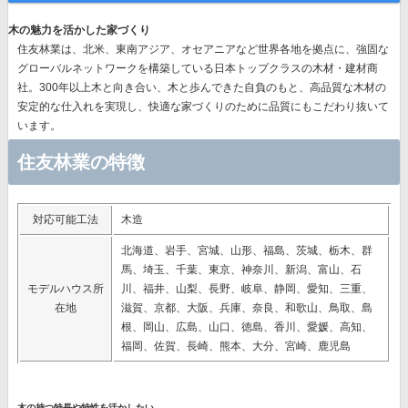
木の魅力を活かした家づくり
住友林業は、北米、東南アジア、オセアニアなど世界各地を拠点に、強固な
グローバルネットワークを構築している日本トップクラスの木材・建材商
社。300年以上木と向き合い、木と歩んできた自負のもと、高品質な木材の
安定的な仕入れを実現し、快適な家づくりのために品質にもこだわり抜いて
います。
住友林業の特徴
対応可能工法
木造
北海道、岩手、宮城、山形、福島、茨城、栃木、群
馬、埼玉、千葉、東京、神奈川、新潟、富山、石
モデルハウス所
川、福井、山梨、長野、岐阜、静岡、愛知、三重、
在地
滋賀、京都、大阪、兵庫、奈良、和歌山、鳥取、島
根、岡山、広島、山口、徳島、香川、愛媛、高知、
福岡、佐賀、長崎、熊本、大分、宮崎、鹿児島
木の持つ特長や特性を活かしたい