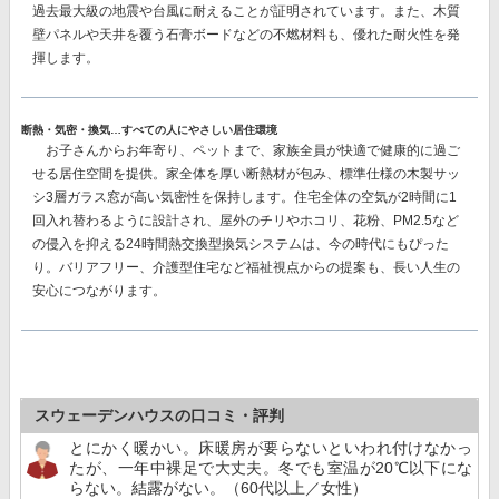
過去最大級の地震や台風に耐えることが証明されています。また、木質
壁パネルや天井を覆う石膏ボードなどの不燃材料も、優れた耐火性を発
揮します。
断熱・気密・換気…すべての人にやさしい居住環境
お子さんからお年寄り、ペットまで、家族全員が快適で健康的に過ご
せる居住空間を提供。家全体を厚い断熱材が包み、
標準仕様の木製サッ
シ3層ガラス窓が高い気密性を保持
します。住宅全体の空気が2時間に1
回入れ替わるように設計され、屋外のチリやホコリ、花粉、PM2.5など
の侵入を抑える
24時間熱交換型換気システム
は、今の時代にもぴった
り。バリアフリー、介護型住宅など福祉視点からの提案も、長い人生の
安心につながります。
スウェーデンハウスの口コミ・評判
とにかく暖かい。床暖房が要らないといわれ付けなかっ
たが、一年中裸足で大丈夫。冬でも室温が20℃以下にな
らない。結露がない。（60代以上／女性）