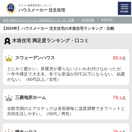
オリコン顧客満足度ランキング
ハウスメーカー 注文住宅
おすすめのハウスメーカー 注文住宅ランキング・比較
2024年版
木造住宅
【2024年】ハウスメーカー 注文住宅の木造住宅ランキング・比較
木造住宅 満足度ランキング・口コミ
スウェーデンハウス
80
.8
点
とにかく暖かい。床暖房が要らないといわれ付けなかったが、
一年中裸足で大丈夫。冬でも室温が20℃以下にならない。結露
がない。（60代以上／女性）
三菱地所ホーム
79
.1
点
全館空調のエアロテックは各部屋毎に温度調整できてペットと
共同生活しやすい。（50代／男性）
積水ハウス