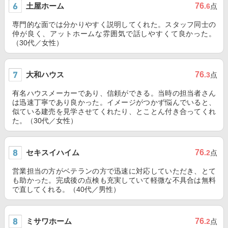
土屋ホーム
76
.6
点
専門的な面では分かりやすく説明してくれた。スタッフ同士の
仲が良く、アットホームな雰囲気で話しやすくて良かった。
（30代／女性）
大和ハウス
76
.3
点
有名ハウスメーカーであり、信頼ができる。当時の担当者さん
は迅速丁寧であり良かった。イメージがつかず悩んでいると、
似ている建売を見学させてくれたり、とことん付き合ってくれ
た。（30代／女性）
セキスイハイム
76
.2
点
営業担当の方がベテランの方で迅速に対応していただき、とて
も助かった。完成後の点検も充実していて軽微な不具合は無料
で直してくれる。（40代／男性）
ミサワホーム
76
.2
点