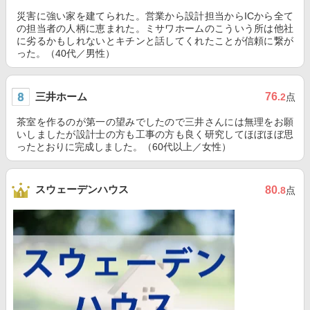
災害に強い家を建てられた。営業から設計担当からICから全て
の担当者の人柄に恵まれた。ミサワホームのこういう所は他社
に劣るかもしれないとキチンと話してくれたことが信頼に繋が
った。（40代／男性）
三井ホーム
76
.2
点
茶室を作るのが第一の望みでしたので三井さんには無理をお願
いしましたが設計士の方も工事の方も良く研究してほぼほぼ思
ったとおりに完成しました。（60代以上／女性）
スウェーデンハウス
80
.8
点