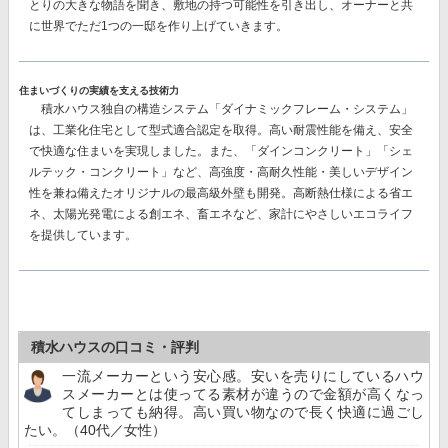
とりの大きな物語を聞き、敷地の持つ可能性を引き出し、オーナーと共
に世界でただ1つの一邸を作り上げていきます。
住まいづくりの実績を支える技術力
積水ハウス独自の構造システム
「ダイナミックフレーム・システム」
は、工業化住宅として型式適合認定を取得。高い耐震性能を備え、安全
で快適な住まいを実現しました。また、
「ダインコンクリート」「シェ
ルテック・コンクリート」
など、高強度・高耐久性能・美しいデザイン
性を兼ね備えたオリジナルの最高級外壁も開発。高断熱仕様による省エ
ネ、太陽光発電による創エネ、畜エネなど、家計にやさしいエコライフ
を提供しています。
積水ハウスの口コミ・評判
一流メーカーという安心感。安いを売りにしているハウ
スメーカーとは使ってる素材が違うので金額が高くなっ
てしまっても納得。高い買い物なので長く快適に過ごし
たい。（40代／女性）