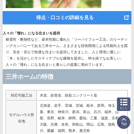
得点・口コミの詳細を見る
人々の「憧れ」になる住まいを提供
耐震性・断熱性など、基本性能に優れた
「ツーバイフォー工法」のリーディ
ングカンパニー
である三井ホーム。さまざまな技術開発による性能向上を図
り、安全・安心で快適な住まいを提供してきました。人と環境に優しい
「木」を活かしたサスティナブルな建物を提供し、時を経てなお美しい、
人々の「憧れ」になる住まいと暮らしの提案に努めています。
三井ホームの特徴
対応可能工法
木造、鉄骨造、鉄筋コンクリート造
北海道、岩手、宮城、茨城、栃木、群馬、埼玉、千
もくじ
葉、東京、神奈川、新潟、富山、石川、福井、山
モデルハウス所
梨、長野、岐阜、静岡、愛知、三重、滋賀、京都、
在地
Top
大阪、兵庫、奈良、和歌山、岡山、広島、徳島、香
川、愛媛、福岡、熊本、鹿児島