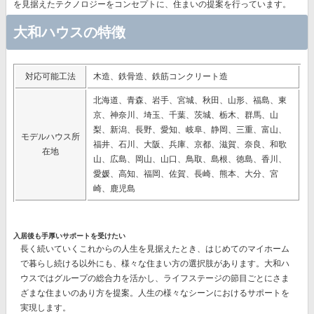
を見据えたテクノロジー
をコンセプトに、住まいの提案を行っています。
大和ハウスの特徴
対応可能工法
木造、鉄骨造、鉄筋コンクリート造
北海道、青森、岩手、宮城、秋田、山形、福島、東
京、神奈川、埼玉、千葉、茨城、栃木、群馬、山
梨、新潟、長野、愛知、岐阜、静岡、三重、富山、
モデルハウス所
福井、石川、大阪、兵庫、京都、滋賀、奈良、和歌
在地
山、広島、岡山、山口、鳥取、島根、徳島、香川、
愛媛、高知、福岡、佐賀、長崎、熊本、大分、宮
崎、鹿児島
入居後も手厚いサポートを受けたい
長く続いていくこれからの人生を見据えたとき、はじめてのマイホーム
で暮らし続ける以外にも、様々な住まい方の選択肢があります。大和ハ
ウスではグループの総合力を活かし、ライフステージの節目ごとにさま
ざまな住まいのあり方を提案。人生の様々なシーンにおけるサポートを
実現します。