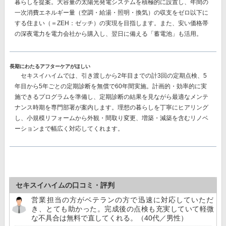
暮らしを提案。大容量の太陽光発電システムを積極的に設置し、
年間の
一次消費エネルギー量（空調・給湯・照明・換気）の収支をゼロ以下に
する
住まい（＝ZEH：ゼッチ）の実現を目指します。また、安い価格帯
の深夜電力を電力会社から購入し、翌日に備える
「蓄電池」
も活用。
長期にわたるアフターケアがほしい
セキスイハイムでは、
引き渡しから2年目までの計3回
の定期点検、
5
年目から5年ごとの
定期診断を
無償で60年間
実施。計画的・効率的に実
施できるプログラムを準備し、定期診断の結果を見ながら最適なメンテ
ナンス時期を専門部署が案内します。理想の暮らしを丁寧にヒアリング
し、小規模リフォームから外観・間取り変更、増築・減築を含むリノベ
ーションまで幅広く対応してくれます。
セキスイハイムの口コミ・評判
営業担当の方がベテランの方で迅速に対応していただ
き、とても助かった。完成後の点検も充実していて軽微
な不具合は無料で直してくれる。（40代／男性）