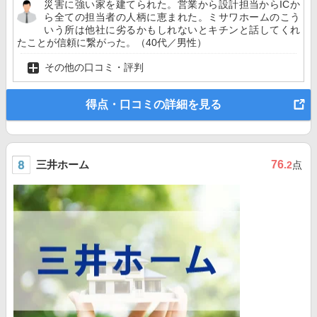
災害に強い家を建てられた。営業から設計担当からICか
ら全ての担当者の人柄に恵まれた。ミサワホームのこう
いう所は他社に劣るかもしれないとキチンと話してくれ
たことが信頼に繋がった。（40代／男性）
その他の口コミ・評判
得点・口コミの詳細を見る
三井ホーム
76
.2
点