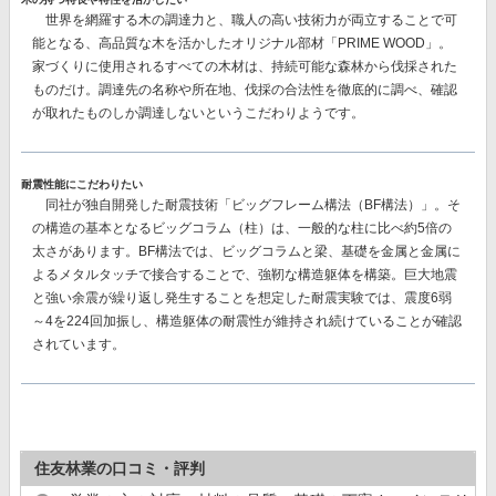
世界を網羅する木の調達力と、職人の高い技術力が両立することで可
能となる、高品質な木を活かしたオリジナル部材
「PRIME WOOD」。
家づくりに使用されるすべての木材は、持続可能な森林から伐採された
ものだけ。調達先の名称や所在地、伐採の合法性を徹底的に調べ、確認
が取れたものしか調達しないというこだわりようです。
耐震性能にこだわりたい
同社が独自開発した耐震技術
「ビッグフレーム構法（BF構法）」。
そ
の構造の基本となるビッグコラム（柱）は、一般的な柱に比べ約5倍の
太さがあります。BF構法では、ビッグコラムと梁、基礎を金属と金属に
よるメタルタッチで接合することで、強靭な構造躯体を構築。巨大地震
と強い余震が繰り返し発生することを想定した耐震実験では、
震度6弱
～4を224回加振し、構造躯体の耐震性が維持
され続けていることが確認
されています。
住友林業の口コミ・評判