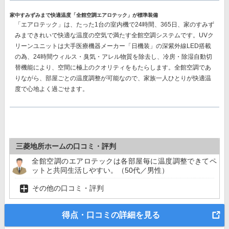
家中すみずみまで快適温度「全館空調エアロテック」が標準装備
「エアロテック」は、たった1台の室内機で24時間、365日、家のすみず
みまできれいで快適な温度の空気で満たす全館空調システムです。UVク
リーンユニットは大手医療機器メーカー「日機装」の深紫外線LED搭載
の為、24時間ウィルス・臭気・アレル物質を除去し、冷房・除湿自動切
替機能により、空間に極上のクオリティをもたらします。全館空調であ
りながら、部屋ごとの温度調整が可能なので、家族一人ひとりが快適温
度で心地よく過ごせます。
三菱地所ホームの口コミ・評判
全館空調のエアロテックは各部屋毎に温度調整できてペ
ットと共同生活しやすい。（50代／男性）
その他の口コミ・評判
得点・口コミの詳細を見る