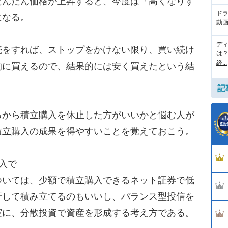
だんだん価格が上昇すると、今度は「高くなりす
ド
になる。
動画
デ
をすれば、ストップをかけない限り、買い続け
は
経...
的に買えるので、結果的には安く買えたという結
記
から積立購入を休止した方がいいかと悩む人が
積立購入の成果を得やすいことを覚えておこう。
入で
いては、少額で積立購入できるネット証券で低
行して積み立てるのもいいし、バランス型投信を
実に、分散投資で資産を形成する考え方である。