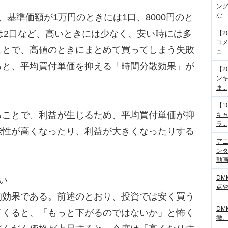
ング
な...
基準価額が1万円のときには1口、8000円のと
きには2口など、高いときには少なく、安い時には多
【2
コメ
ことで、高値のときにまとめて買ってしまう失敗
ュ...
ると、平均買付単価を抑える「時間分散効果」が
【2
ンキ
ま...
【1
ことで、利益が生じるため、平均買付単価が抑
キ
ラ...
能性が高くなったり、利益が大きくなったりする
アニ
ンタ
動画サ
DM
い
点
効果である。前述のとおり、投資では安く買う
DM
てくると、「もっと下がるのではないか」と怖く
徴