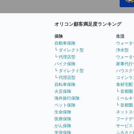
オリコン顧客満足度ランキング
保険
生活
自動車保険
ウォータ
└
ダイレクト型
浄水型
└
代理店型
ウォータ
バイク保険
家事代行
└
ダイレクト型
ハウスク
└
代理店型
コインラ
自転車保険
食材宅配
火災保険
└
首都圏
海外旅行保険
ミールキ
ペット保険
└
首都圏
生命保険
ネットス
医療保険
フードデ
がん保険
サービス
学資保険
ふるさと