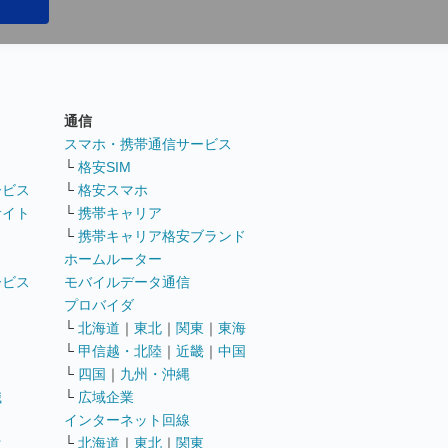
通信
ト
スマホ・携帯通信サービス
└
格安SIM
ービス
└
格安スマホ
サイト
└
携帯キャリア
└
携帯キャリア格安ブランド
ホームルーター
ービス
モバイルデータ通信
ト
プロバイダ
└
北海道
｜
東北
｜
関東
｜
東海
└
甲信越・北陸
｜
近畿
｜
中国
└
四国
｜
九州・沖縄
職
└
広域企業
インターネット回線
遣
└
北海道
｜
東北
｜
関東