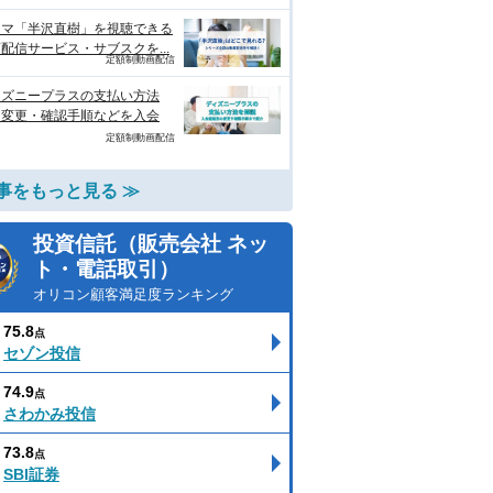
ラマ「半沢直樹」を視聴できる
配信サービス・サブスクを...
定額制動画配信
ィズニープラスの支払い方法
？変更・確認手順などを入会
定額制動画配信
事をもっと見る ≫
投資信託（販売会社 ネッ
ト・電話取引）
オリコン顧客満足度ランキング
75.8
点
セゾン投信
74.9
点
さわかみ投信
73.8
点
SBI証券