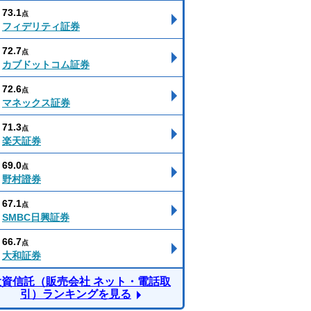
73.1
点
フィデリティ証券
72.7
点
カブドットコム証券
72.6
点
マネックス証券
71.3
点
楽天証券
69.0
点
野村證券
67.1
点
SMBC日興証券
66.7
点
大和証券
投資信託（販売会社 ネット・電話取
引）ランキングを見る