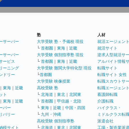
塾
人材
ーサーバー
大学受験 塾・予備校 現役
就活エージェン
└
首都圏
｜
東海
｜
近畿
就活サイト
ーサーバー
大学受験 個別指導塾 現役
逆求人型就活サ
サービス
└
首都圏
｜
東海
｜
近畿
アルバイト情報
リーニング
大学受験 難関大学特化型 現役
転職サイト
ンドリー
└
首都圏
転職サイト 女性
大学受験 映像授業
転職スカウトサ
｜
東海
｜
近畿
高校受験 塾
転職エージェン
ット
└
北海道
｜
東北
｜
北関東
看護師転職
｜
東海
｜
近畿
└
首都圏
｜
甲信越・北陸
介護転職
ーパー
└
東海
｜
近畿
｜
中国・四国
ハイクラス・
リバリー
└
九州・沖縄
ミドルクラス転
高校受験 個別指導塾
派遣会社
納税サイト
└
北海道
｜
東北
｜
北関東
工場・製造業派