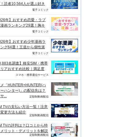
！読者10,564人が選ぶ好き
電子コミック
026年】おすすめ恋愛・ラブ
漫画ランキング29選！胸キ
電子コミック
026年】おすすめ少年漫画ラ
ング64選！王道から個性派
電子コミック
0,883名調査】格安SIM・携帯
ャリアおすすめ比較｜満足度
スマホ・携帯通信サービス
メ「HUNTER×HUNTER(ハ
ーハンター)」の配信先は？
...
定額制動画配信
M TVの支払い方法一覧！注意
や変更方法も紹介
定額制動画配信
M TVの評判は？口コミから特
、メリット・デメリットを解説
定額制動画配信