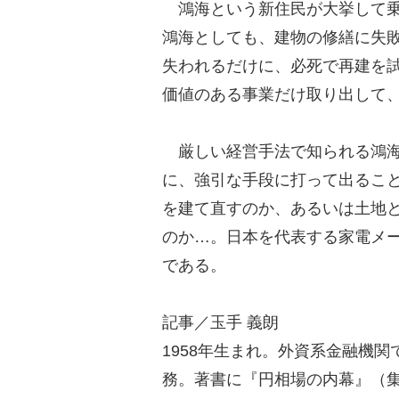
鴻海という新住民が大挙して乗
鴻海としても、建物の修繕に失
失われるだけに、必死で再建を
価値のある事業だけ取り出して
厳しい経営手法で知られる鴻海
に、強引な手段に打って出るこ
を建て直すのか、あるいは土地
のか…。日本を代表する家電メ
である。
記事／玉手 義朗
1958年生まれ。外資系金融機
務。著書に『円相場の内幕』（