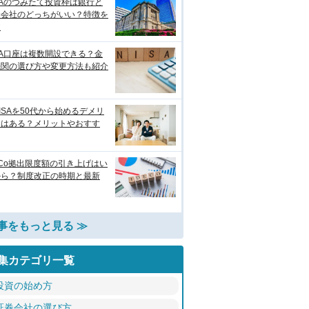
SAのつみたて投資枠は銀行と
券会社のどっちがいい？特徴を
較
SA口座は複数開設できる？金
機関の選び方や変更方法も紹介
ISAを50代から始めるデメリ
トはある？メリットやおすす
eCo拠出限度額の引き上げはい
から？制度改正の時期と最新
事をもっと見る ≫
集カテゴリ一覧
投資の始め方
証券会社の選び方