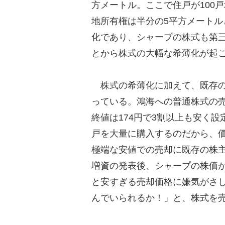
方メートル。ここで住戸が100
地所有権は半分の5平方メート
化であり、シャープの株式も第三
とから株式の大幅な希薄化が起
株式の希薄化に加えて、既存の
っている。鴻海への普通株式の売
終値は174円で3割以上も安く
戸を大量に購入するのだから、
極端な安値での売却に既存の株
増資の発表後、シャープの株価が
と安すぎる売却価格に嫌気がさ
んでいられるか！」と、株式を