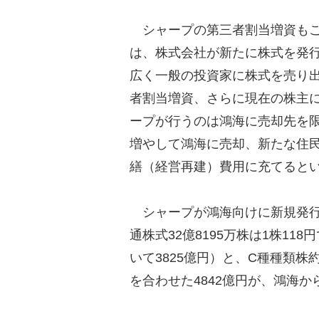
シャープの第三者割当増資もこ
は、株式会社が新たに株式を発
広く一般の投資家に株式を売り
者割当増資、さらに現在の株主
ープが行うのは鴻海に売却先を
増やして鴻海に売却、新たな住
繕（経営再建）費用に充てると
シャープが鴻海向けに新規発行
通株式32億8195万株は1株11
いて3825億円）と、C種種類株約8
を合わせた4842億円が、鴻海