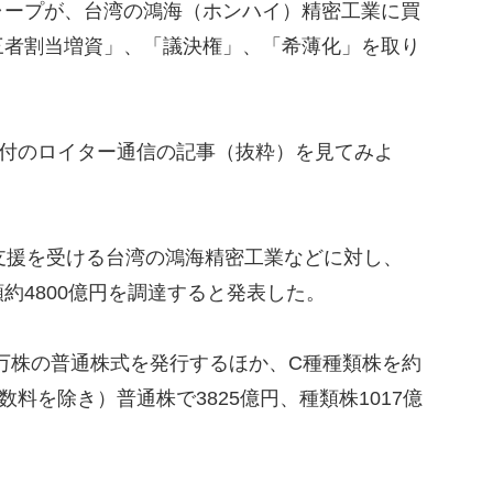
ープが、台湾の鴻海（ホンハイ）精密工業に買
三者割当増資」、「議決権」、「希薄化」を取り
日付のロイター通信の記事（抜粋）を見てみよ
支援を受ける台湾の鴻海精密工業などに対し、
約4800億円を調達すると発表した。
95万株の普通株式を発行するほか、C種種類株を約
数料を除き）普通株で3825億円、種類株1017億