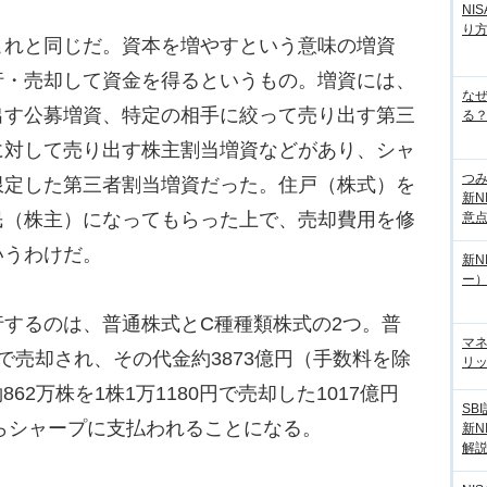
NI
り
れと同じだ。資本を増やすという意味の増資
行・売却して資金を得るというもの。増資には、
な
出す公募増資、特定の相手に絞って売り出す第三
る？
に対して売り出す株主割当増資などがあり、シャ
つ
限定した第三者割当増資だった。住戸（株式）を
新N
民（株主）になってもらった上で、売却費用を修
意
いうわけだ。
新N
ー
するのは、普通株式とC種種類株式の2つ。普
マ
8円で売却され、その代金約3873億円（手数料を除
リッ
62万株を1株1万1180円で売却した1017億円
SB
からシャープに支払われることになる。
新N
解