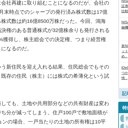
NI
会社再建に取り組むことになるのだが、会社の
証
月末時点でのシャープの発行済み株式数は17億
比
株式数は約16億8500万株だった。今回、鴻海
NI
融
決権のある普通株式が32億株余りも発行される
07%獲得し、株主総会での決定権、つまり経営権
新N
とになるのだ。
ッ
め...
う新住民を迎え入れる結果、住民総会でもその
iD
つ
、既存の住民（株主）には株式の希薄化という試
情...
記
しても、土地や共用部分などの共有財産は変わ
特
ち分が減ってしまう。住戸100戸で敷地面積が
ションの場合、一戸当たりの土地の所有権は10平