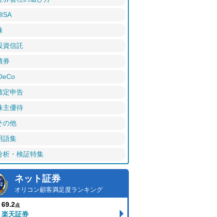
ISA
株
投資信託
債券
DeCo
確定申告
株主優待
その他
用語集
分析・検証特集
ネット証券
オリコン顧客満足度ランキング
69.2
点
楽天証券