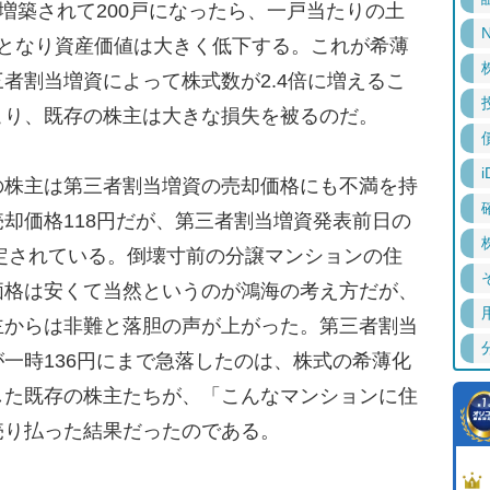
戸増築されて200戸になったら、一戸当たりの土
N
ルとなり資産価値は大きく低下する。これが希薄
者割当増資によって株式数が2.4倍に増えるこ
こり、既存の株主は大きな損失を被るのだ。
i
株主は第三者割当増資の売却価格にも不満を持
却価格118円だが、第三者割当増資発表前日の
設定されている。倒壊寸前の分譲マンションの住
価格は安くて当然というのが鴻海の考え方だが、
主からは非難と落胆の声が上がった。第三者割当
一時136円にまで急落したのは、株式の希薄化
した既存の株主たちが、「こんなマンションに住
売り払った結果だったのである。