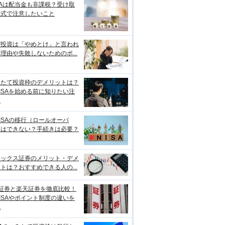
SAは配当金も非課税？受け取
方式で注意したいこと
ぜ投資は「やめとけ」と言われ
理由や失敗しないためのポ...
みたて投資枠のデメリットは？
ISAを始める前に知りたい注
点
ISAの移行（ロールオーバ
）はできない？手続きは必要？
ネックス証券のメリット・デメ
トは？おすすめできる人の...
I証券と楽天証券を徹底比較！
ISAやポイント制度の違いを
説