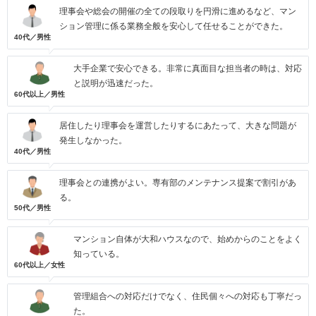
理事会や総会の開催の全ての段取りを円滑に進めるなど、マン
ション管理に係る業務全般を安心して任せることができた。
40代／男性
大手企業で安心できる。非常に真面目な担当者の時は、対応
と説明が迅速だった。
60代以上／男性
居住したり理事会を運営したりするにあたって、大きな問題が
発生しなかった。
40代／男性
理事会との連携がよい。専有部のメンテナンス提案で割引があ
る。
50代／男性
マンション自体が大和ハウスなので、始めからのことをよく
知っている。
60代以上／女性
管理組合への対応だけでなく、住民個々への対応も丁寧だっ
た。