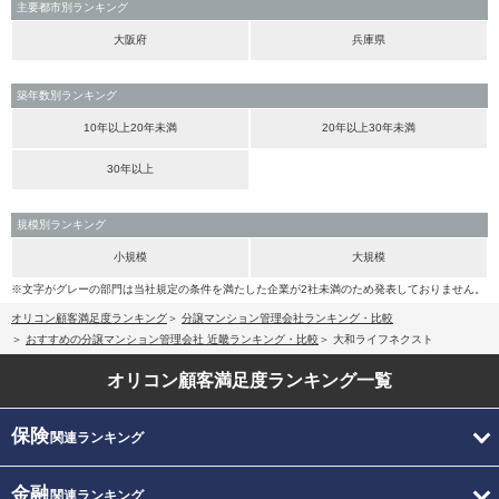
主要都市別ランキング
大阪府
兵庫県
築年数別ランキング
10年以上20年未満
20年以上30年未満
30年以上
規模別ランキング
小規模
大規模
※文字がグレーの部門は当社規定の条件を満たした企業が2社未満のため発表しておりません。
オリコン顧客満足度ランキング
分譲マンション管理会社ランキング・比較
おすすめの分譲マンション管理会社 近畿ランキング・比較
大和ライフネクスト
オリコン顧客満足度
ランキング一覧
保険
関連ランキング
金融
関連ランキング