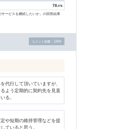
78
.4％
のサービスを継続したいか」の回答結果
18
コメント総数：
件
いを代行して頂いていますが、
なるよう定期的に契約先を見直
ている。
策定や短期の維持管理などを提
営していると思う。