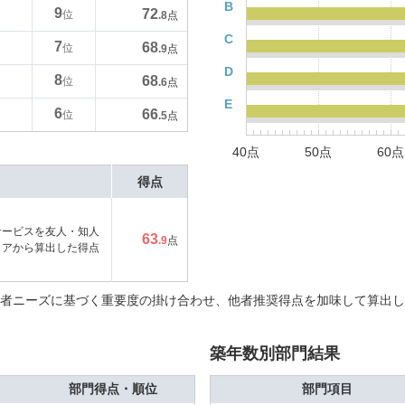
B
9
72
位
.8
点
C
7
68
位
.9
点
D
8
68
位
.6
点
E
6
66
位
.5
点
40点
50点
60点
得点
サービスを友人・知人
63
.9
点
コアから算出した得点
者ニーズに基づく重要度の掛け合わせ、他者推奨得点を加味して算出し
築年数別部門結果
部門得点・順位
部門項目