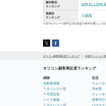
築年数別
10年以上20年
ランキング
規模別
小規模
ランキング
※文字がグレーの部門は当社規定の条件を満たした企
オリコン顧客満足度ランキング
分譲マンション管
オリコン顧客満足度ランキング
保険
生活
自動車保険
ウォータ
└
ダイレクト型
浄水型
└
代理店型
ウォータ
バイク保険
家事代行
└
ダイレクト型
ハウスク