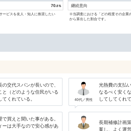
70
継続意向
.8％
サービスを友人・知人に推奨したい
※当調査における「どの程度その企業
から算出した割合です。
長の交代スパンが長いので、
光熱費の支払
こと（どのような住民がいる
なるべく安く
してくれている。
してしてくれ
40代／男性
理で買えと聞いた事がある。
長期補修計画
ィーは大手なので安心感があ
案し、よく運