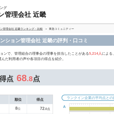
ング
ン管理会社 近畿
ン管理会社 近畿ランキング・比較
東急コミュニティー
マンション管理会社 近畿の評判・口コミ
ションで、管理組合の理事会の理事を担当したことがある
5,214人
による
選んだ利用者の声や各項目の得点を紹介。
68
得点
.8
点
ランクイン企業の平均点との
順位
得点
A
8
72
位
.0
点