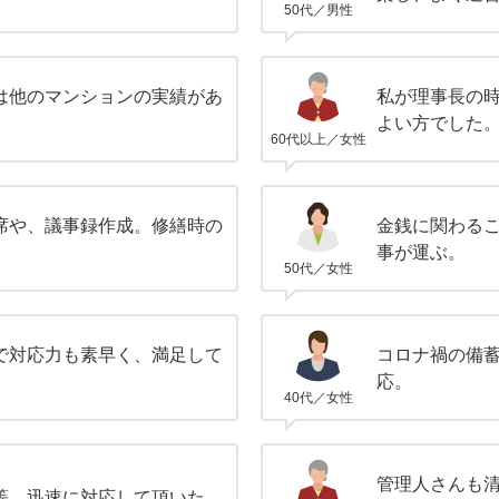
50代／男性
は他のマンションの実績があ
私が理事長の
。
よい方でした
60代以上／女性
席や、議事録作成。修繕時の
金銭に関わる
事が運ぶ。
50代／女性
で対応力も素早く、満足して
コロナ禍の備
応。
40代／女性
管理人さんも
等、迅速に対応して頂いた。