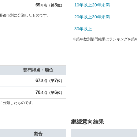
69
3
10年以上20年未満
.0点（第
位）
要都市別に分類したものです。
20年以上30年未満
30年以上
※築年数別部門結果はランキングを築
部門得点・順位
67
7
.8点（第
位）
70
6
.4点（第
位）
に分類したものです。
継続意向結果
割合