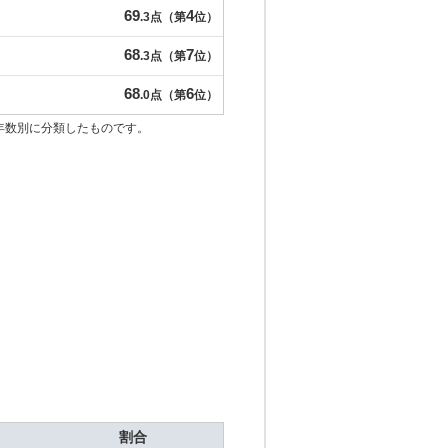
69
4
.3点（第
位）
68
7
.3点（第
位）
68
6
.0点（第
位）
年数別に分類したものです。
割合