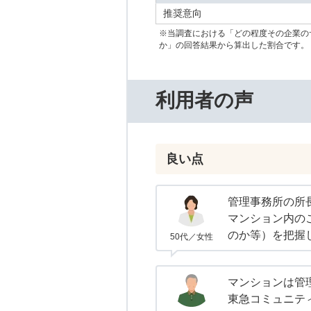
推奨意向
※当調査における「どの程度その企業の
か」の回答結果から算出した割合です。
利用者の声
良い点
管理事務所の所
マンション内の
のか等）を把握
50代／女性
マンションは管
東急コミュニテ