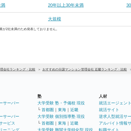
未満
20年以上30年未満
3
大規模
業が2社未満のため発表しておりません。
理会社ランキング・比較
おすすめの分譲マンション管理会社 近畿ランキング・比較
塾
人材
ーサーバー
大学受験 塾・予備校 現役
就活エージェン
└
首都圏
｜
東海
｜
近畿
就活サイト
ーサーバー
大学受験 個別指導塾 現役
逆求人型就活サ
サービス
└
首都圏
｜
東海
｜
近畿
アルバイト情報
リーニング
大学受験 難関大学特化型 現役
転職サイト