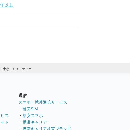
0年以上
東急コミュニティー
通信
ト
スマホ・携帯通信サービス
└
格安SIM
ービス
└
格安スマホ
サイト
└
携帯キャリア
└
携帯キャリア格安ブランド