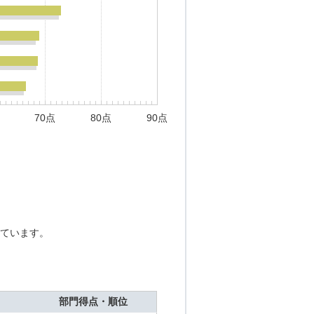
70点
80点
90点
ています。
部門得点・順位