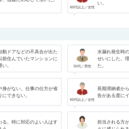
い。
60代以上／女性
自動ドアなどの不具合が出た
水漏れ発生時
以前住んでいたマンションに
せいにした。
遅い。
た。
50代／男性
中身がない。仕事の仕方が省
長期滞納者か
りにできない。
告がある度に
60代以上／女性
わる。特に対応のよい人はす
担当される方
まう。
うに感じられ