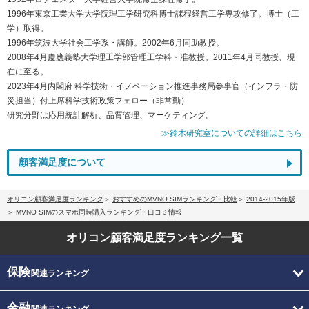
1996年東京工業大学大学院理工学研究科博士課程経営工学専攻修了。博士（工
学）取得。
1996年筑波大学社会工学系・講師。2002年6月同助教授。
2008年4月慶應義塾大学理工学部管理工学科・准教授。2011年4月同教授、現
在に至る。
2023年4月内閣府 科学技術・イノベーション推進事務局参事官（インフラ・防
災担当）付上席科学技術政策フェロー（非常勤）
研究分野は応用統計解析、品質管理、マーケティング。
≫鈴木研究室についての詳細はこちら
顧客満足度について
オリコン顧客満足度ランキング
おすすめのMVNO SIMランキング・比較
2014-2015年版
MVNO SIMのスマホ同時購入ランキング・口コミ情報
オリコン顧客満足度
ランキング一覧
保険
関連ランキング
金融