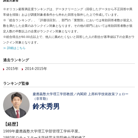
調査対象者
※オリコン顧客満足度ランキングは、データクリーニング（回収したデータから不正回答や異
常値を排除）および調査対象者条件から外れた回答を除外した上で作成しています。
※「総合ランキング」、「評価項目別」、部門の「業態別」においては有効回答者数が規定人
数を満たした企業のみランクイン対象となります。その他の部門においては有効回答者数が規
定人数の半数以上の企業がランクイン対象となります。
※総合得点が60.00点以上で、他人に薦めたくないと回答した人の割合が基準値以下の企業がラ
ンクイン対象となります。
≫ 詳細はこちら
過去ランキング
2015年
2014-2015年
ランキング監修
慶應義塾大学理工学部教授／内閣府 上席科学技術政策フェロー
（非常勤）
鈴木秀男
【経歴】
1989年慶應義塾大学理工学部管理工学科卒業。
1992年ロチェスター大学経営大学院修士課程修了。