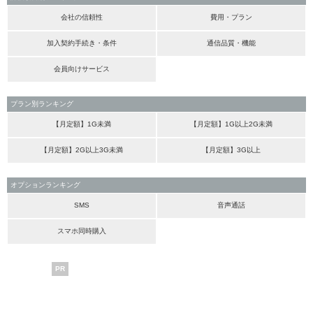
会社の信頼性
費用・プラン
加入契約手続き・条件
通信品質・機能
会員向けサービス
プラン別ランキング
【月定額】1G未満
【月定額】1G以上2G未満
【月定額】2G以上3G未満
【月定額】3G以上
オプションランキング
SMS
音声通話
スマホ同時購入
PR