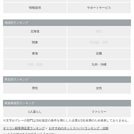
情報提供
サポートサービス
地域別ランキング
北海道
東北
関東
甲信越・北陸
東海
近畿
中国・四国
九州・沖縄
男女別ランキング
男性
女性
家族構成別ランキング
1人暮らし
ファミリー
※文字がグレーの部門は当社規定の条件を満たした企業が2社未満のため発表しておりません。
オリコン顧客満足度ランキング
おすすめのネットスーパーランキング・比較
イトーヨーカドーのネットスーパー