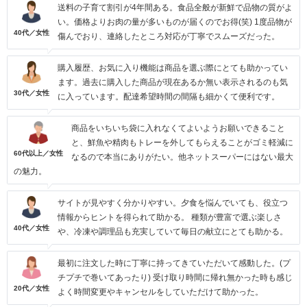
送料の子育て割引が4年間ある。食品全般が新鮮で品物の質がよ
い。価格よりお肉の量が多いものが届くのでお得(笑) 1度品物が
40代／女性
傷んでおり、連絡したところ対応が丁寧でスムーズだった。
購入履歴、お気に入り機能は商品を選ぶ際にとても助かってい
ます。過去に購入した商品が現在あるか無い表示されるのも気
30代／女性
に入っています。配達希望時間の間隔も細かくて便利です。
商品をいちいち袋に入れなくてよいようお願いできること
と、鮮魚や精肉もトレーを外してもらえることがゴミ軽減に
60代以上／女性
なるので本当にありがたい。他ネットスーパーにはない最大
の魅力。
サイトが見やすく分かりやすい。夕食を悩んでいても、役立つ
情報からヒントを得られて助かる。 種類が豊富で選ぶ楽しさ
40代／女性
や、冷凍や調理品も充実していて毎日の献立にとても助かる。
最初に注文した時に丁寧に持ってきていただいて感動した。(プ
チプチで巻いてあったり) 受け取り時間に帰れ無かった時も感じ
20代／女性
よく時間変更やキャンセルをしていただけて助かった。