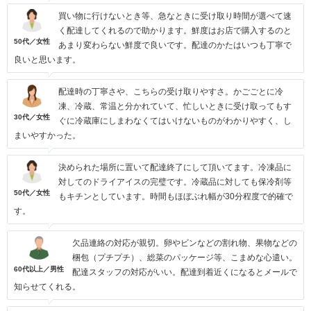
買い物に行けないとき等、急なときに受け取り時間が選べて速
く配達してくれるので助かります。鮮度はお店で購入するのと
50代／女性
あまり変わらない鮮度で良いです。配達のかたはいつも丁寧で
良いと思います。
配達時の丁寧さや、こちらの受け取りやすさ。かごごとに冷
凍、冷蔵、常温と分かれていて、忙しいときに受け取ってもす
30代／女性
ぐに冷蔵庫にしまわなくてはいけないものがわかりやすく、し
まいやすかった。
決められた場所に置いて配達終了にして頂いてます。冷凍品に
対してのドライアイスの完璧です。冷蔵品に対しても保冷剤等
50代／女性
もキチンとしています。時間もほぼぶれ幅が30分程度で的確で
す。
欠品連絡の対応が親切。卵やビンなどの割れ物、果物などの
梱包（プチプチ）、総菜のパッケージ等、こまめな心遣い。
60代以上／男性
配達スタッフの対応がいい。配達到着近くになるとメールで
知らせてくれる。