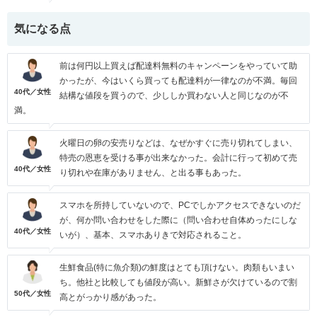
気になる点
前は何円以上買えば配達料無料のキャンペーンをやっていて助
かったが、今はいくら買っても配達料が一律なのが不満。毎回
40代／女性
結構な値段を買うので、少ししか買わない人と同じなのが不
満。
火曜日の卵の安売りなどは、なぜかすぐに売り切れてしまい、
特売の恩恵を受ける事が出来なかった。会計に行って初めて売
40代／女性
り切れや在庫がありません、と出る事もあった。
スマホを所持していないので、PCでしかアクセスできないのだ
が、何か問い合わせをした際に（問い合わせ自体めったにしな
40代／女性
いが）、基本、スマホありきで対応されること。
生鮮食品(特に魚介類)の鮮度はとても頂けない。肉類もいまい
ち。他社と比較しても値段が高い。新鮮さが欠けているので割
50代／女性
高とがっかり感があった。