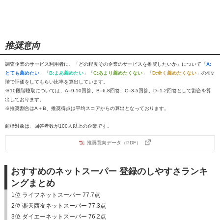
推奨意向
調査企業のサービス利用者に、「どの程度その企業のサービスを推奨したいか」について「
A:
とても薦めたい
」「
B:まあ薦めたい
」「
C:あまり薦めたくない
」「
D:全く薦めたくない
」の4段
階で評価をしてもらい比率を算出しています。
※10段階聴取については、A=9-10回答、B=6-8回答、C=3-5回答、D=1-2回答として割合を算
出しております。
※推奨割合はA＋B、推奨得点は平均スコアからの算出となっております。
商標対象は、回答者数が100人以上の企業です。
推奨意向データ（PDF）
おすすめのネットスーパー 登録のしやすさランキ
ングまとめ
1位 ライフネットスーパー 77.7点
2位 楽天西友ネットスーパー 77.3点
3位 ダイエーネットスーパー 76.2点