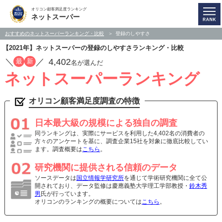
オリコン顧客満足度ランキング
ネットスーパー
おすすめのネットスーパーランキング・比較
登録のしやすさ
【2021年】ネットスーパーの登録のしやすさランキング・比較
／
／
4,402
最
新
名が選んだ
ネットスーパーランキング
オリコン顧客満足度調査の特徴
日本最大級の規模による独自の調査
同ランキングは、実際にサービスを利用した4,402名の消費者の
方々のアンケートを基に、調査企業15社を対象に徹底比較してい
ます。調査概要は
こちら
。
研究機関に提供される信頼のデータ
ソースデータは
国立情報学研究所
を通じて学術研究機関に全て公
開されており、データ監修は慶應義塾大学理工学部教授・
鈴木秀
男
氏が行っています。
オリコンのランキングの概要については
こちら
。