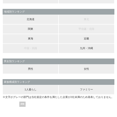
地域別ランキング
北海道
東北
関東
甲信越・北陸
東海
近畿
中国・四国
九州・沖縄
男女別ランキング
男性
女性
家族構成別ランキング
1人暮らし
ファミリー
※文字がグレーの部門は当社規定の条件を満たした企業が2社未満のため発表しておりません。
PR