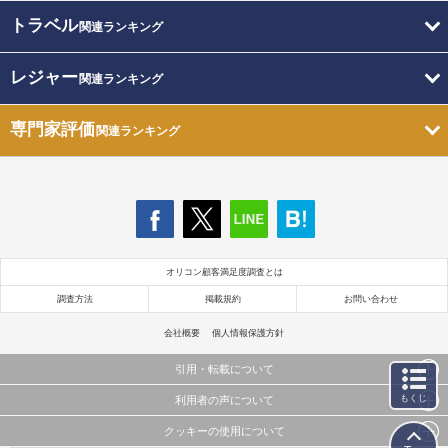
トラベル
関連ランキング
レジャー
関連ランキング
専門家評価
関連ランキング
オリコン顧客満足度調査とは
調査方法
掲載規約
お問い合わせ
会社概要
個人情報保護方針
引用・転載について
もくじ
利用者の声について
当サイトで公開されている情報（文字、写真、イラスト、画像データ等）及びこれらの配置・
編集および構造などについての著作権は株式会社oricon MEに帰属しております。
クッキーの使用について
当サイトに掲載している内容はすべてサービスの利用者が提出された見解・感想です。
これらの情報を権利者の許可なく無断転載・複製などの二次利用を行うことは固く禁じており