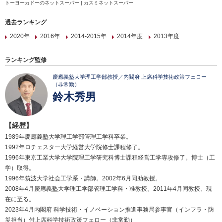
トーヨーカドーのネットスーパー | カスミネットスーパー
過去ランキング
2020年
2016年
2014-2015年
2014年度
2013年度
ランキング監修
慶應義塾大学理工学部教授／内閣府 上席科学技術政策フェロー
（非常勤）
鈴木秀男
【経歴】
1989年慶應義塾大学理工学部管理工学科卒業。
1992年ロチェスター大学経営大学院修士課程修了。
1996年東京工業大学大学院理工学研究科博士課程経営工学専攻修了。博士（工
学）取得。
1996年筑波大学社会工学系・講師。2002年6月同助教授。
2008年4月慶應義塾大学理工学部管理工学科・准教授。2011年4月同教授、現
在に至る。
2023年4月内閣府 科学技術・イノベーション推進事務局参事官（インフラ・防
災担当）付上席科学技術政策フェロー（非常勤）