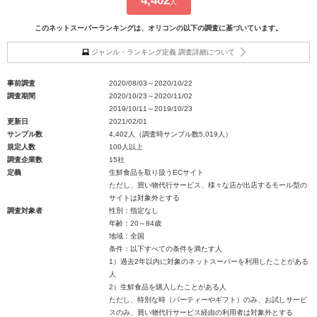
4,402
人
このネットスーパーランキングは、オリコンの以下の調査に基づいています。
ジャンル・ランキング定義 調査詳細について
事前調査
2020/08/03～2020/10/22
調査期間
2020/10/23～2020/11/02
2019/10/11～2019/10/23
更新日
2021/02/01
サンプル数
4,402人（調査時サンプル数5,019人）
規定人数
100人以上
調査企業数
15社
定義
生鮮食品を取り扱うECサイト
ただし、買い物代行サービス、様々な店が出店するモール型の
サイトは対象外とする
調査対象者
性別：指定なし
年齢：20～84歳
地域：全国
条件：以下すべての条件を満たす人
1）過去2年以内に対象のネットスーパーを利用したことがある
人
2）生鮮食品を購入したことがある人
ただし、特別な時（パーティーやギフト）のみ、お試しサービ
スのみ、買い物代行サービス経由の利用者は対象外とする