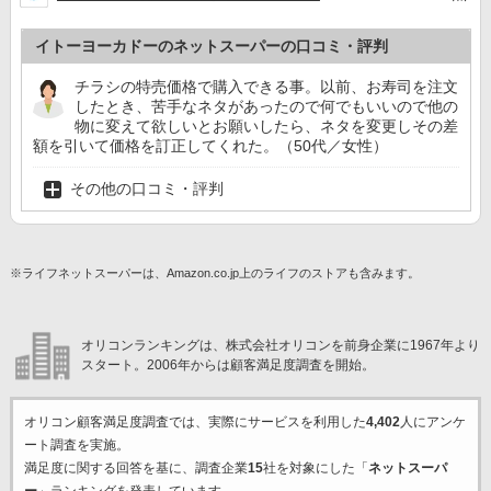
イトーヨーカドーのネットスーパーの口コミ・評判
チラシの特売価格で購入できる事。以前、お寿司を注文
したとき、苦手なネタがあったので何でもいいので他の
物に変えて欲しいとお願いしたら、ネタを変更しその差
額を引いて価格を訂正してくれた。（50代／女性）
その他の口コミ・評判
※ライフネットスーパーは、Amazon.co.jp上のライフのストアも含みます。
オリコンランキングは、株式会社オリコンを前身企業に1967年より
スタート。2006年からは顧客満足度調査を開始。
オリコン顧客満足度調査では、実際にサービスを利用した
4,402
人にアンケ
ート調査を実施。
満足度に関する回答を基に、調査企業
15
社を対象にした「
ネットスーパ