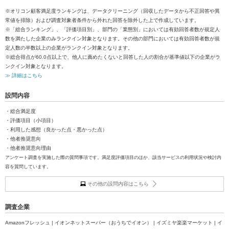
※オリコン顧客満足度ランキングは、データクリーニング（回収したデータから不正回答や異
常値を排除）および調査対象者条件から外れた回答を除外した上で作成しています。
※「総合ランキング」、「評価項目別」、部門の「業態別」においては有効回答者数が規定人
数を満たした企業のみランクイン対象となります。その他の部門においては有効回答者数が規
定人数の半数以上の企業がランクイン対象となります。
※総合得点が60.0点以上で、他人に薦めたくないと回答した人の割合が基準値以下の企業がラ
ンクイン対象となります。
≫ 詳細はこちら
設問内容
・総合満足度
・評価項目（小項目）
・利用した感想（良かった点・悪かった点）
・他者推奨意向
・他者推奨意向理由
アンケート調査を実施した際の質問事項です。満足度評価項目のほか、該当サービスの利用状況や検討内
容を質問しています。
その他の設問内容はこちら
調査企業
Amazonフレッシュ | イオンネットスーパー（おうちでイオン） | イズミヤ楽楽マーケット | イ