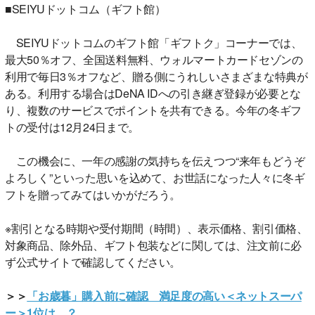
■SEIYUドットコム（ギフト館）
SEIYUドットコムのギフト館「ギフトク」コーナーでは、
最大50％オフ、全国送料無料、ウォルマートカードセゾンの
利用で毎日3％オフなど、贈る側にうれしいさまざまな特典が
ある。利用する場合はDeNA IDへの引き継ぎ登録が必要とな
り、複数のサービスでポイントを共有できる。今年の冬ギフ
トの受付は12月24日まで。
この機会に、一年の感謝の気持ちを伝えつつ“来年もどうぞ
よろしく”といった思いを込めて、お世話になった人々に冬ギ
フトを贈ってみてはいかがだろう。
※割引となる時期や受付期間（時間）、表示価格、割引価格、
対象商品、除外品、ギフト包装などに関しては、注文前に必
ず公式サイトで確認してください。
＞＞
「お歳暮」購入前に確認 満足度の高い＜ネットスーパ
ー＞1位は…？