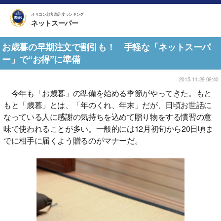
オリコン顧客満足度ランキング
ネットスーパー
お歳暮の早期注文で割引も！ 手軽な「ネットスーパ
ー」で“お得”に準備
2015-11-29 09:40
今年も「お歳暮」の準備を始める季節がやってきた。もと
もと「歳暮」とは、「年のくれ、年末」だが、日頃お世話に
なっている人に感謝の気持ちを込めて贈り物をする慣習の意
味で使われることが多い。一般的には12月初旬から20日頃ま
でに相手に届くよう贈るのがマナーだ。