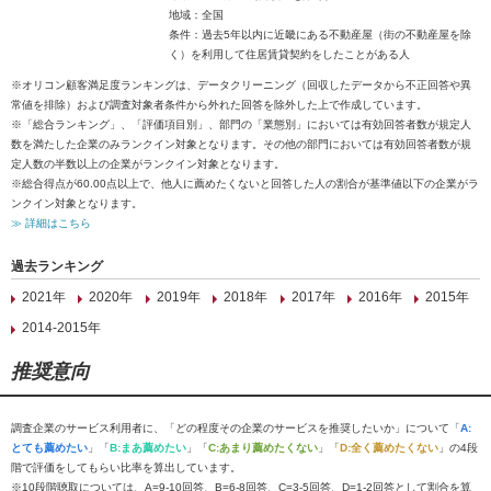
地域：全国
条件：過去5年以内に近畿にある不動産屋（街の不動産屋を除
く）を利用して住居賃貸契約をしたことがある人
※オリコン顧客満足度ランキングは、データクリーニング（回収したデータから不正回答や異
常値を排除）および調査対象者条件から外れた回答を除外した上で作成しています。
※「総合ランキング」、「評価項目別」、部門の「業態別」においては有効回答者数が規定人
数を満たした企業のみランクイン対象となります。その他の部門においては有効回答者数が規
定人数の半数以上の企業がランクイン対象となります。
※総合得点が60.00点以上で、他人に薦めたくないと回答した人の割合が基準値以下の企業がラ
ンクイン対象となります。
≫ 詳細はこちら
過去ランキング
2021年
2020年
2019年
2018年
2017年
2016年
2015年
2014-2015年
推奨意向
調査企業のサービス利用者に、「どの程度その企業のサービスを推奨したいか」について「
A:
とても薦めたい
」「
B:まあ薦めたい
」「
C:あまり薦めたくない
」「
D:全く薦めたくない
」の4段
階で評価をしてもらい比率を算出しています。
※10段階聴取については、A=9-10回答、B=6-8回答、C=3-5回答、D=1-2回答として割合を算