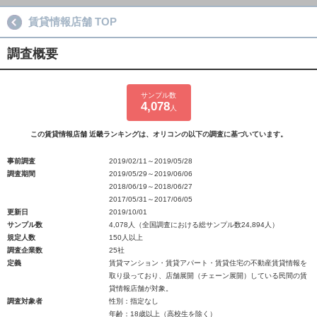
賃貸情報店舗 TOP
調査概要
サンプル数
4,078
人
この賃貸情報店舗 近畿ランキングは、オリコンの以下の調査に基づいています。
事前調査
2019/02/11～2019/05/28
調査期間
2019/05/29～2019/06/06
2018/06/19～2018/06/27
2017/05/31～2017/06/05
更新日
2019/10/01
サンプル数
4,078人（全国調査における総サンプル数24,894人）
規定人数
150人以上
調査企業数
25社
定義
賃貸マンション・賃貸アパート・賃貸住宅の不動産賃貸情報を
取り扱っており、店舗展開（チェーン展開）している民間の賃
貸情報店舗が対象。
調査対象者
性別：指定なし
年齢：18歳以上（高校生を除く）