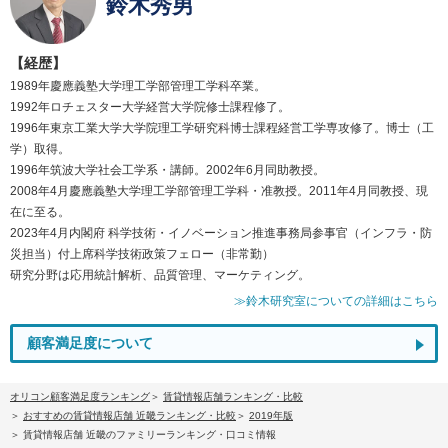
鈴木秀男
【経歴】
1989年慶應義塾大学理工学部管理工学科卒業。
1992年ロチェスター大学経営大学院修士課程修了。
1996年東京工業大学大学院理工学研究科博士課程経営工学専攻修了。博士（工
学）取得。
1996年筑波大学社会工学系・講師。2002年6月同助教授。
2008年4月慶應義塾大学理工学部管理工学科・准教授。2011年4月同教授、現
在に至る。
2023年4月内閣府 科学技術・イノベーション推進事務局参事官（インフラ・防
災担当）付上席科学技術政策フェロー（非常勤）
研究分野は応用統計解析、品質管理、マーケティング。
≫鈴木研究室についての詳細はこちら
顧客満足度について
オリコン顧客満足度ランキング
賃貸情報店舗ランキング・比較
おすすめの賃貸情報店舗 近畿ランキング・比較
2019年版
賃貸情報店舗 近畿のファミリーランキング・口コミ情報