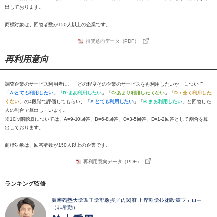
出しております。
商標対象は、回答者数が150人以上の企業です。
推奨意向データ（PDF）
再利用意向
調査企業のサービス利用者に、「どの程度その企業のサービスを再利用したいか」について
「
A:とても利用したい
」「
B:まあ利用したい
」「
C:あまり利用したくない
」「
D：全く利用した
くない
」の4段階で評価してもらい、「
A:とても利用したい
」「
B:まあ利用したい
」と回答した
人の割合で算出しています。
※10段階聴取については、A=9-10回答、B=6-8回答、C=3-5回答、D=1-2回答として割合を算
出しております。
商標対象は、回答者数が150人以上の企業です。
再利用意向データ（PDF）
ランキング監修
慶應義塾大学理工学部教授／内閣府 上席科学技術政策フェロー
（非常勤）