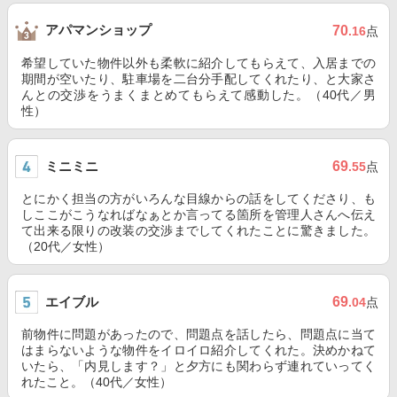
アパマンショップ
70
.16
点
希望していた物件以外も柔軟に紹介してもらえて、入居までの
期間が空いたり、駐車場を二台分手配してくれたり、と大家さ
んとの交渉をうまくまとめてもらえて感動した。（40代／男
性）
ミニミニ
69
.55
点
とにかく担当の方がいろんな目線からの話をしてくださり、も
しここがこうなればなぁとか言ってる箇所を管理人さんへ伝え
て出来る限りの改装の交渉までしてくれたことに驚きました。
（20代／女性）
エイブル
69
.04
点
前物件に問題があったので、問題点を話したら、問題点に当て
はまらないような物件をイロイロ紹介してくれた。決めかねて
いたら、「内見します？」と夕方にも関わらず連れていってく
れたこと。（40代／女性）