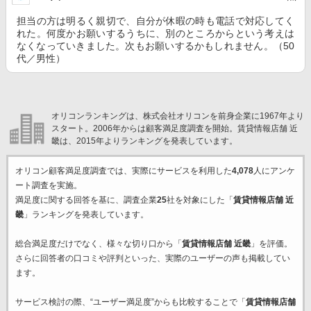
担当の方は明るく親切で、自分が休暇の時も電話で対応してく
れた。何度かお願いするうちに、別のところからという考えは
なくなっていきました。次もお願いするかもしれません。（50
代／男性）
オリコンランキングは、株式会社オリコンを前身企業に1967年より
スタート。2006年からは顧客満足度調査を開始。賃貸情報店舗 近
畿は、2015年よりランキングを発表しています。
オリコン顧客満足度調査では、実際にサービスを利用した
4,078
人にアンケ
ート調査を実施。
満足度に関する回答を基に、調査企業
25
社を対象にした「
賃貸情報店舗 近
畿
」ランキングを発表しています。
総合満足度だけでなく、様々な切り口から「
賃貸情報店舗 近畿
」を評価。
さらに回答者の口コミや評判といった、実際のユーザーの声も掲載してい
ます。
サービス検討の際、“ユーザー満足度”からも比較することで「
賃貸情報店舗