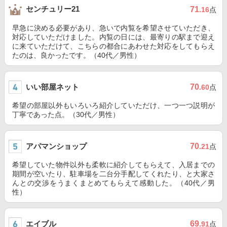
センチュリー21
71
.16
点
早急に決める必要があり、急いで内覧を希望させていただき、
対応していただけました。内覧の日には、最寄りの駅まで迎え
に来ていただけて、こちらの都合にあわせた対応をしてもらえ
たのは、良かったです。（40代／男性）
いい部屋ネット
70
.60
点
希望の部屋以外もいろいろ紹介していただけ、一つ一つ説明が
丁寧であった点。（30代／男性）
アパマンショップ
70
.21
点
希望していた物件以外も柔軟に紹介してもらえて、入居までの
期間が空いたり、駐車場を二台分手配してくれたり、と大家さ
んとの交渉をうまくまとめてもらえて感動した。（40代／男
性）
エイブル
69
.91
点