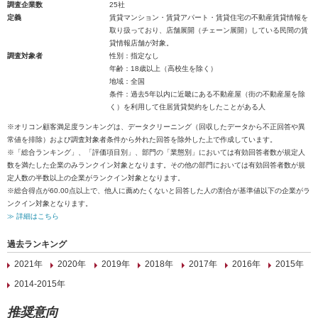
調査企業数
25社
定義
賃貸マンション・賃貸アパート・賃貸住宅の不動産賃貸情報を
取り扱っており、店舗展開（チェーン展開）している民間の賃
貸情報店舗が対象。
調査対象者
性別：指定なし
年齢：18歳以上（高校生を除く）
地域：全国
条件：過去5年以内に近畿にある不動産屋（街の不動産屋を除
く）を利用して住居賃貸契約をしたことがある人
※オリコン顧客満足度ランキングは、データクリーニング（回収したデータから不正回答や異
常値を排除）および調査対象者条件から外れた回答を除外した上で作成しています。
※「総合ランキング」、「評価項目別」、部門の「業態別」においては有効回答者数が規定人
数を満たした企業のみランクイン対象となります。その他の部門においては有効回答者数が規
定人数の半数以上の企業がランクイン対象となります。
※総合得点が60.00点以上で、他人に薦めたくないと回答した人の割合が基準値以下の企業がラ
ンクイン対象となります。
≫ 詳細はこちら
過去ランキング
2021年
2020年
2019年
2018年
2017年
2016年
2015年
2014-2015年
推奨意向