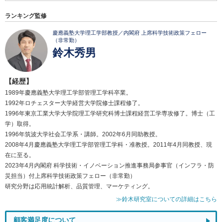
ランキング監修
慶應義塾大学理工学部教授／内閣府 上席科学技術政策フェロー
（非常勤）
鈴木秀男
【経歴】
1989年慶應義塾大学理工学部管理工学科卒業。
1992年ロチェスター大学経営大学院修士課程修了。
1996年東京工業大学大学院理工学研究科博士課程経営工学専攻修了。博士（工
学）取得。
1996年筑波大学社会工学系・講師。2002年6月同助教授。
2008年4月慶應義塾大学理工学部管理工学科・准教授。2011年4月同教授、現
在に至る。
2023年4月内閣府 科学技術・イノベーション推進事務局参事官（インフラ・防
災担当）付上席科学技術政策フェロー（非常勤）
研究分野は応用統計解析、品質管理、マーケティング。
≫鈴木研究室についての詳細はこちら
顧客満足度について