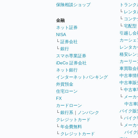
保険相談ショップ
トランク
└
レンタ
└
コンテ
金融
└
宅配型
ネット証券
引越し会
NISA
カーシェ
└
証券会社
レンタカ
└
銀行
格安レン
スマホ専業証券
カーリー
iDeCo 証券会社
車買取会
ネット銀行
中古車情
インターネットバンキング
中古車販
外貨預金
└
中古車
住宅ローン
└
メーカ
FX
中古車
カードローン
バイク販
└
銀行系
｜
ノンバンク
└
バイク
クレジットカード
└
メーカ
└
年会費無料
バイク
└
クレジットカード