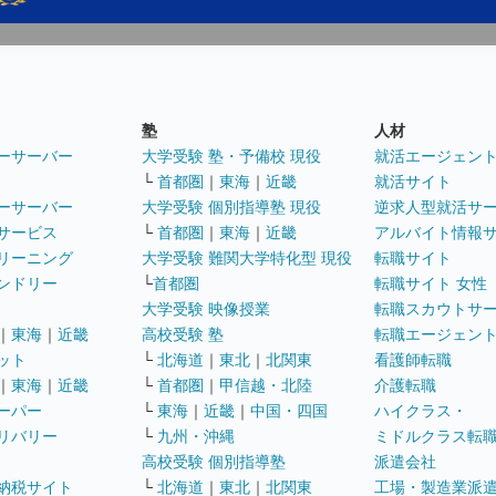
塾
人材
ーサーバー
大学受験 塾・予備校 現役
就活エージェン
└
首都圏
｜
東海
｜
近畿
就活サイト
ーサーバー
大学受験 個別指導塾 現役
逆求人型就活サ
サービス
└
首都圏
｜
東海
｜
近畿
アルバイト情報
リーニング
大学受験 難関大学特化型 現役
転職サイト
ンドリー
└
首都圏
転職サイト 女性
大学受験 映像授業
転職スカウトサ
｜
東海
｜
近畿
高校受験 塾
転職エージェン
ット
└
北海道
｜
東北
｜
北関東
看護師転職
｜
東海
｜
近畿
└
首都圏
｜
甲信越・北陸
介護転職
ーパー
└
東海
｜
近畿
｜
中国・四国
ハイクラス・
リバリー
└
九州・沖縄
ミドルクラス転
高校受験 個別指導塾
派遣会社
納税サイト
└
北海道
｜
東北
｜
北関東
工場・製造業派