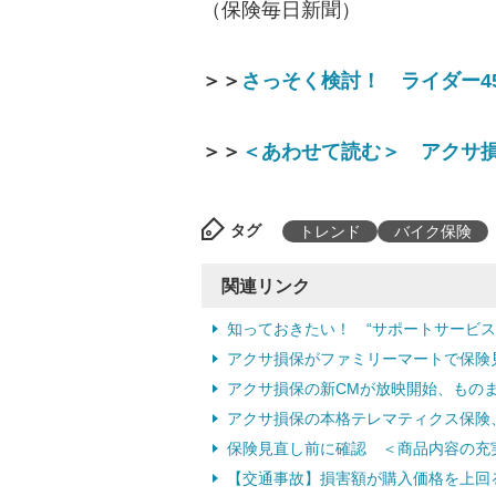
（保険毎日新聞）
＞＞
さっそく検討！ ライダー4
＞＞
＜あわせて読む＞ アクサ
タグ
トレンド
バイク保険
関連リンク
知っておきたい！ “サポートサービス
アクサ損保がファミリーマートで保険
アクサ損保の新CMが放映開始、もの
アクサ損保の本格テレマティクス保険、
保険見直し前に確認 ＜商品内容の充
【交通事故】損害額が購入価格を上回る