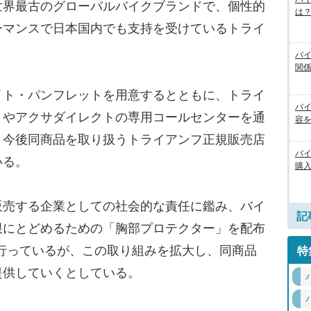
界最古のグローバルバイクブランドで、個性的
は
ーマンスで日本国内でも支持を受けているトライ
バ
関
ト・パンフレットを用意するとともに、トライ
バ
トやアクサダイレクトの専用コールセンターを通
容
、今後同商品を取り扱うトライアンフ正規販売店
バ
いる。
購
売する企業としての社会的な責任に鑑み、バイ
記
限にとどめるための「胸部プロテクター」を配布
から行っているが、この取り組みを拡大し、同商品
特
提供していくとしている。