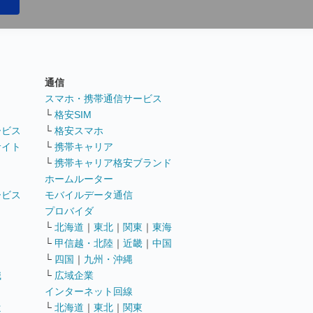
通信
ト
スマホ・携帯通信サービス
└
格安SIM
ービス
└
格安スマホ
サイト
└
携帯キャリア
└
携帯キャリア格安ブランド
ホームルーター
ービス
モバイルデータ通信
ト
プロバイダ
└
北海道
｜
東北
｜
関東
｜
東海
└
甲信越・北陸
｜
近畿
｜
中国
└
四国
｜
九州・沖縄
職
└
広域企業
インターネット回線
遣
└
北海道
｜
東北
｜
関東