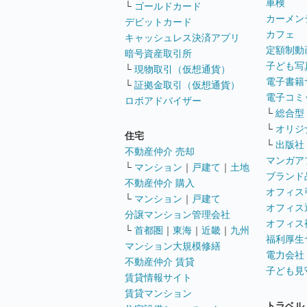
車検
└
ゴールドカード
カーメン
デビットカード
カフェ
キャッシュレス決済アプリ
定額制動
暗号資産取引所
子ども写
└
現物取引（仮想通貨）
電子書籍
└
証拠金取引（仮想通貨）
電子コミ
ロボアドバイザー
└
総合型
└
オリジ
住宅
└
出版社
不動産仲介 売却
マンガア
└
マンション
｜
戸建て
｜
土地
ブランド
不動産仲介 購入
オフィス
└
マンション
｜
戸建て
オフィス
分譲マンション管理会社
オフィス
└
首都圏
｜
東海
｜
近畿
｜
九州
福利厚生
マンション大規模修繕
電力会社
不動産仲介 賃貸
子ども見
賃貸情報サイト
賃貸マンション
トラベル