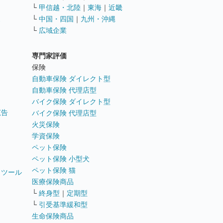
└
甲信越・北陸
｜
東海
｜
近畿
ス
└
中国・四国
｜
九州・沖縄
└
広域企業
専門家評価
ト
保険
自動車保険 ダイレクト型
自動車保険 代理店型
バイク保険 ダイレクト型
広告
バイク保険 代理店型
火災保険
学資保険
ペット保険
ペット保険 小型犬
ペット保険 猫
トツール
医療保険商品
└
終身型
｜
定期型
└
引受基準緩和型
生命保険商品