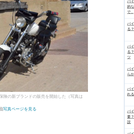
バ
的な
で...
バ
る
バ
る
ツ
バ
らか
バ
れる
保険の新ブランドの販売を開始した（写真は
写真ページを見る
バ
要
説
バ