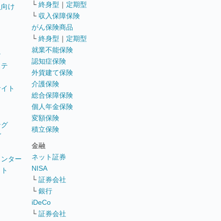
└
終身型
｜
定期型
員向け
└
収入保障保険
がん保険商品
└
終身型
｜
定期型
就業不能保険
テ
認知症保険
ステ
外貨建て保険
介護保険
サイト
総合保障保険
個人年金保険
変額保険
ング
積立保険
グ
金融
ネット証券
ウンター
NISA
イト
└
証券会社
リ
└
銀行
iDeCo
└
証券会社