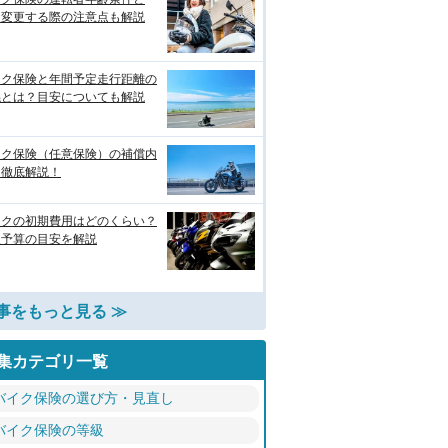
？変更する際の注意点も解説
イク保険と年間予定走行距離の
係とは？目安についても解説
イク保険（任意保険）の補償内
を徹底解説！
イクの初期費用はどのくらい？
入予算の目安を解説
事をもっと見る ≫
集カテゴリ一覧
バイク保険の選び方・見直し
バイク保険の等級