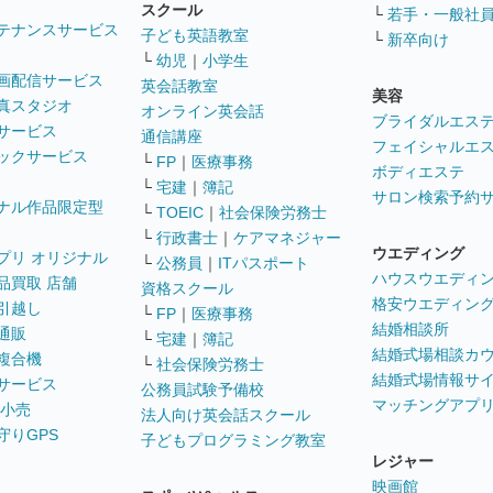
スクール
└
若手・一般社
テナンスサービス
子ども英語教室
└
新卒向け
└
幼児
｜
小学生
画配信サービス
英会話教室
美容
真スタジオ
オンライン英会話
ブライダルエス
サービス
通信講座
フェイシャルエ
ックサービス
└
FP
｜
医療事務
ボディエステ
└
宅建
｜
簿記
サロン検索予約
ナル作品限定型
└
TOEIC
｜
社会保険労務士
└
行政書士
｜
ケアマネジャー
ウエディング
プリ オリジナル
└
公務員
｜
ITパスポート
ハウスウエディ
品買取 店舗
資格スクール
格安ウエディン
引越し
└
FP
｜
医療事務
結婚相談所
通販
└
宅建
｜
簿記
結婚式場相談カ
複合機
└
社会保険労務士
結婚式場情報サ
サービス
公務員試験予備校
マッチングアプ
 小売
法人向け英会話スクール
守りGPS
子どもプログラミング教室
レジャー
映画館