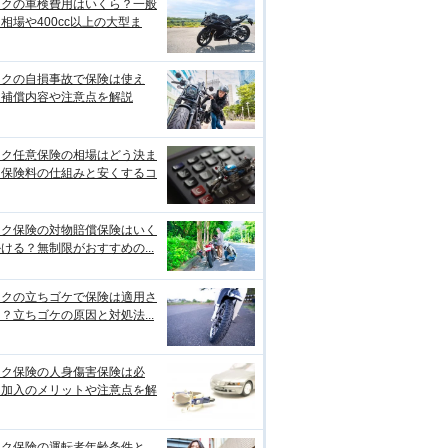
イクの車検費用はいくら？一般
相場や400cc以上の大型ま
イクの自損事故で保険は使え
？補償内容や注意点を解説
イク任意保険の相場はどう決ま
？保険料の仕組みと安くするコ
イク保険の対物賠償保険はいく
ける？無制限がおすすめの...
イクの立ちゴケで保険は適用さ
？立ちゴケの原因と対処法...
イク保険の人身傷害保険は必
？加入のメリットや注意点を解
イク保険の運転者年齢条件と