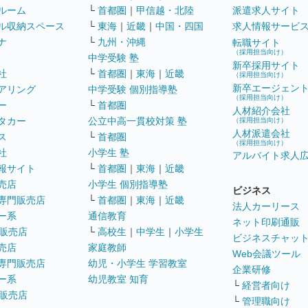
ルーム
└
首都圏
｜
甲信越・北陸
派遣求人サイト
ル収納スペース
└
東海
｜
近畿
｜
中国・四国
求人情報サービ
ナ
└
九州・沖縄
転職サイト
（採用担当向け）
中学受験 塾
新卒採用サイト
社
└
首都圏
｜
東海
｜
近畿
（採用担当向け）
新卒エージェン
アリング
中学受験 個別指導塾
（採用担当向け）
ー
└
首都圏
人材紹介会社
タカー
公立中高一貫校対策 塾
（採用担当向け）
人材派遣会社
ス
└
首都圏
（採用担当向け）
社
小学生 塾
アルバイト求人
報サイト
└
首都圏
｜
東海
｜
近畿
売店
小学生 個別指導塾
ビジネス
専門販売店
└
首都圏
｜
東海
｜
近畿
法人カーリース
ー系
通信教育
ネット印刷通販
販売店
└
高校生
｜
中学生
｜
小学生
ビジネスチャッ
売店
家庭教師
Web会議ツール
専門販売店
幼児・小学生 学習教室
企業研修
ー系
幼児教室 知育
└
経営者向け
販売店
└
管理職向け