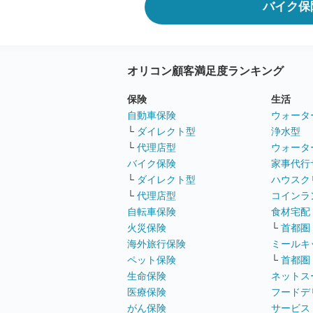
バイク保
オリコン顧客満足度ランキング
保険
生活
自動車保険
ウォータ
└
ダイレクト型
浄水型
└
代理店型
ウォータ
バイク保険
家事代行
└
ダイレクト型
ハウスク
└
代理店型
コインラ
自転車保険
食材宅配
火災保険
└
首都圏
海外旅行保険
ミールキ
ペット保険
└
首都圏
生命保険
ネットス
医療保険
フードデ
がん保険
サービス