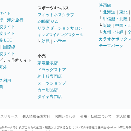
映画館
スポーツ&ヘルス
└
北海道
｜
東北
サイト
フィットネスクラブ
└
甲信越・北陸
行
｜
海外旅行
24時間ジム
└
近畿
｜
中国・
較サイト
リラクゼーションサロン
└
九州・沖縄
｜
較サイト
キッズスイミングスクール
カラオケボック
 LCC
└
幼児
｜
小学生
テーマパーク
｜
国際線
較サイト
小売
ビティ予約サイト
家電量販店
海外
ドラッグストア
紳士服専門店
ス利用
スーツショップ
用
カー用品店
タイヤ専門店
ースリリース
個人情報保護方針
お問い合わせ
引用・転載について
求人情報
データ等）及びこれらの配置・編集および構造などについての著作権は株式会社oricon MEに帰