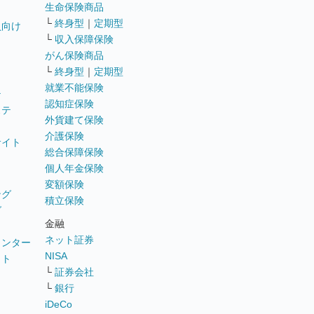
生命保険商品
└
終身型
｜
定期型
員向け
└
収入保障保険
がん保険商品
└
終身型
｜
定期型
就業不能保険
テ
認知症保険
ステ
外貨建て保険
介護保険
サイト
総合保障保険
個人年金保険
変額保険
ング
積立保険
グ
金融
ネット証券
ウンター
NISA
イト
└
証券会社
リ
└
銀行
iDeCo