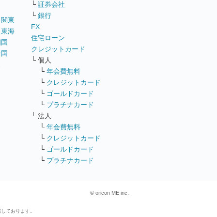
└
証券会社
└
銀行
｜
関東
FX
｜
東海
住宅ローン
四国
クレジットカード
全国
└ 個人
ス
└
年会費無料
└
クレジットカード
└
ゴールドカード
└
プラチナカード
└ 法人
└
年会費無料
└
クレジットカード
└
ゴールドカード
└
プラチナカード
© oricon ME inc.
属しております。