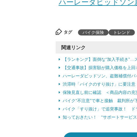
ハーレーダビッドソン新
タグ
バイク保険
トレンド
関連リンク
【ランキング】面倒な“加入手続き”
【交通事故】損害額が購入価格を上回る
ハーレーダビッドソン、盗難補償付バ
渋滞時「バイクのすり抜け」に要注意
保険見直し前に確認 ＜商品内容の充
バイク“不注意”で車と接触 裁判所が
バイク「すり抜け」で追突事故！ ド
知っておきたい！ “サポートサービス