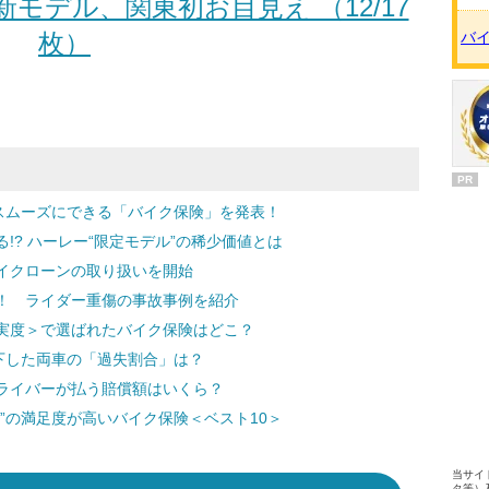
モデル、関東初お目見え （12/17
枚）
バ
PR
…スムーズにできる「バイク保険」を発表！
!? ハーレー“限定モデル”の稀少価値とは
イクローンの取り扱いを開始
！ ライダー重傷の事故事例を紹介
実度＞で選ばれたバイク保険はどこ？
下した両車の「過失割合」は？
ライバーが払う賠償額はいくら？
”の満足度が高いバイク保険＜ベスト10＞
当サイ
タ等）