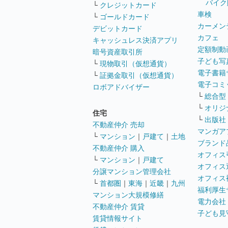
バイク
└
クレジットカード
車検
└
ゴールドカード
カーメン
デビットカード
カフェ
キャッシュレス決済アプリ
定額制動
暗号資産取引所
子ども写
└
現物取引（仮想通貨）
電子書籍
└
証拠金取引（仮想通貨）
電子コミ
ロボアドバイザー
└
総合型
└
オリジ
住宅
└
出版社
不動産仲介 売却
マンガア
└
マンション
｜
戸建て
｜
土地
ブランド
不動産仲介 購入
オフィス
└
マンション
｜
戸建て
オフィス
分譲マンション管理会社
オフィス
└
首都圏
｜
東海
｜
近畿
｜
九州
福利厚生
マンション大規模修繕
電力会社
不動産仲介 賃貸
子ども見
賃貸情報サイト