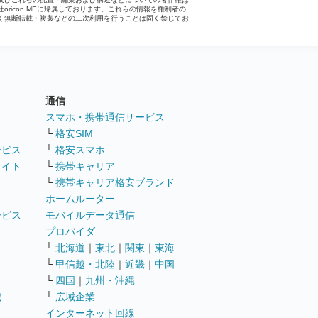
社oricon MEに帰属しております。これらの情報を権利者の
く無断転載・複製などの二次利用を行うことは固く禁じてお
。
通信
ト
スマホ・携帯通信サービス
└
格安SIM
ービス
└
格安スマホ
サイト
└
携帯キャリア
└
携帯キャリア格安ブランド
ホームルーター
ービス
モバイルデータ通信
ト
プロバイダ
└
北海道
｜
東北
｜
関東
｜
東海
└
甲信越・北陸
｜
近畿
｜
中国
└
四国
｜
九州・沖縄
職
└
広域企業
インターネット回線