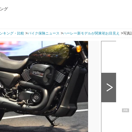
ング
>
>
>
ンキング・比較
バイク保険ニュース
ハーレー新モデルが関東初お目見え
写真詳
PR