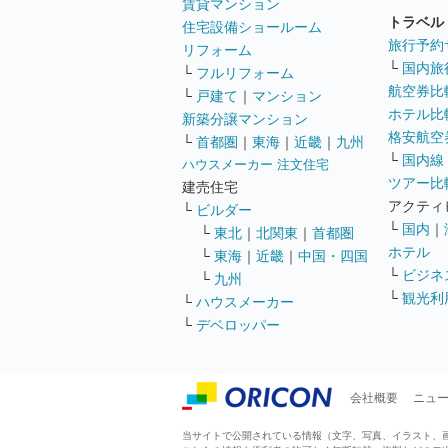
賃貸マンション
トラベル
住宅設備ショールーム
旅行予約
リフォーム
└
国内旅
└
フルリフォーム
航空券比
└
戸建て
｜
マンション
ホテル比
新築分譲マンション
格安航空券
└
首都圏
｜
東海
｜
近畿
｜
九州
└
国内線
ハウスメーカー 注文住宅
ツアー比
建売住宅
アクティ
└
ビルダー
└
国内
｜
└
東北
｜
北関東
｜
首都圏
ホテル
└
東海
｜
近畿
｜
中国・四国
└
ビジネ
└
九州
└
観光利
└
ハウスメーカー
└
デベロッパー
会社概要
ニュ
当サイトで公開されている情報（文字、写真、イラスト、画像