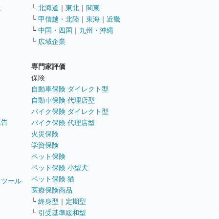
遣
└
北海道
｜
東北
｜
関東
└
甲信越・北陸
｜
東海
｜
近畿
ス
└
中国・四国
｜
九州・沖縄
└
広域企業
専門家評価
ト
保険
自動車保険 ダイレクト型
自動車保険 代理店型
バイク保険 ダイレクト型
広告
バイク保険 代理店型
火災保険
学資保険
ペット保険
ペット保険 小型犬
ペット保険 猫
トツール
医療保険商品
└
終身型
｜
定期型
└
引受基準緩和型