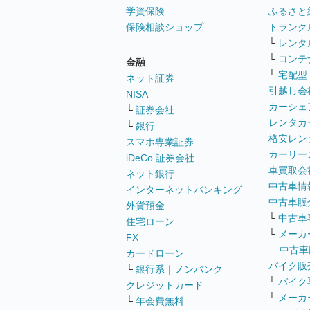
学資保険
ふるさと
保険相談ショップ
トランク
└
レンタ
└
コンテ
金融
└
宅配型
ネット証券
引越し会
NISA
カーシェ
└
証券会社
レンタカ
└
銀行
格安レン
スマホ専業証券
カーリー
iDeCo 証券会社
車買取会
ネット銀行
中古車情
インターネットバンキング
中古車販
外貨預金
└
中古車
住宅ローン
└
メーカ
FX
中古車
カードローン
バイク販
└
銀行系
｜
ノンバンク
└
バイク
クレジットカード
└
メーカ
└
年会費無料