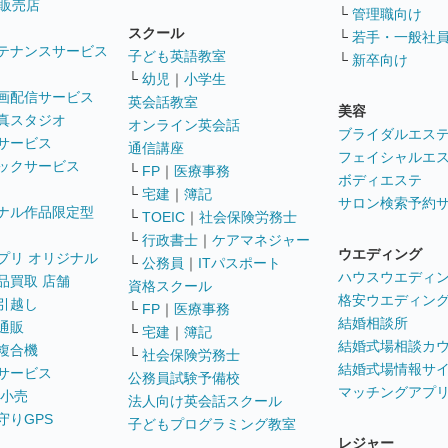
販売店
└
管理職向け
スクール
└
若手・一般社
テナンスサービス
子ども英語教室
└
新卒向け
└
幼児
｜
小学生
画配信サービス
英会話教室
美容
真スタジオ
オンライン英会話
ブライダルエス
サービス
通信講座
フェイシャルエ
ックサービス
└
FP
｜
医療事務
ボディエステ
└
宅建
｜
簿記
サロン検索予約
ナル作品限定型
└
TOEIC
｜
社会保険労務士
└
行政書士
｜
ケアマネジャー
ウエディング
プリ オリジナル
└
公務員
｜
ITパスポート
ハウスウエディ
品買取 店舗
資格スクール
格安ウエディン
引越し
└
FP
｜
医療事務
結婚相談所
通販
└
宅建
｜
簿記
結婚式場相談カ
複合機
└
社会保険労務士
結婚式場情報サ
サービス
公務員試験予備校
マッチングアプ
 小売
法人向け英会話スクール
守りGPS
子どもプログラミング教室
レジャー