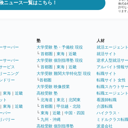
険ニュース一覧はこちら！
株式会
許可な
ります
塾
人材
ーサーバー
大学受験 塾・予備校 現役
就活エージェン
└
首都圏
｜
東海
｜
近畿
就活サイト
ーサーバー
大学受験 個別指導塾 現役
逆求人型就活サ
サービス
└
首都圏
｜
東海
｜
近畿
アルバイト情報
リーニング
大学受験 難関大学特化型 現役
転職サイト
ンドリー
└
首都圏
転職サイト 女性
大学受験 映像授業
転職スカウトサ
｜
東海
｜
近畿
高校受験 塾
転職エージェン
ット
└
北海道
｜
東北
｜
北関東
看護師転職
｜
東海
｜
近畿
└
首都圏
｜
甲信越・北陸
介護転職
ーパー
└
東海
｜
近畿
｜
中国・四国
ハイクラス・
リバリー
└
九州・沖縄
ミドルクラス転
高校受験 個別指導塾
派遣会社