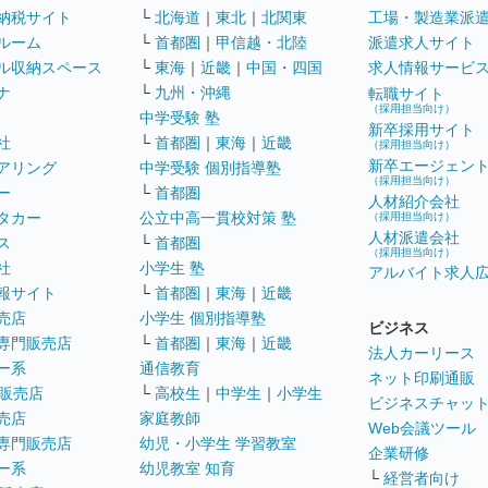
納税サイト
└
北海道
｜
東北
｜
北関東
工場・製造業派
ルーム
└
首都圏
｜
甲信越・北陸
派遣求人サイト
ル収納スペース
└
東海
｜
近畿
｜
中国・四国
求人情報サービ
ナ
└
九州・沖縄
転職サイト
（採用担当向け）
中学受験 塾
新卒採用サイト
社
└
首都圏
｜
東海
｜
近畿
（採用担当向け）
新卒エージェン
アリング
中学受験 個別指導塾
（採用担当向け）
ー
└
首都圏
人材紹介会社
タカー
公立中高一貫校対策 塾
（採用担当向け）
人材派遣会社
ス
└
首都圏
（採用担当向け）
社
小学生 塾
アルバイト求人
報サイト
└
首都圏
｜
東海
｜
近畿
売店
小学生 個別指導塾
ビジネス
専門販売店
└
首都圏
｜
東海
｜
近畿
法人カーリース
ー系
通信教育
ネット印刷通販
販売店
└
高校生
｜
中学生
｜
小学生
ビジネスチャッ
売店
家庭教師
Web会議ツール
専門販売店
幼児・小学生 学習教室
企業研修
ー系
幼児教室 知育
└
経営者向け