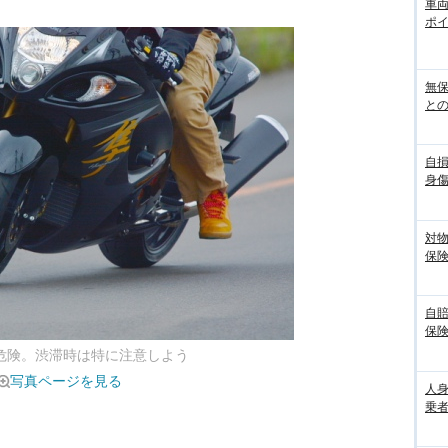
車
ポ
無
との
自
身
対
保
自
保
変危険。渋滞時は特に注意しよう
写真ページを見る
人
乗者