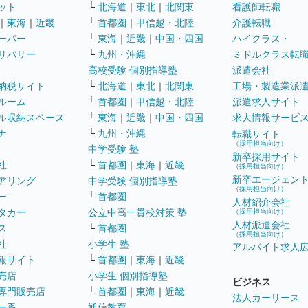
ット
└
北海道
｜
東北
｜
北関東
看護師転職
｜
東海
｜
近畿
└
首都圏
｜
甲信越・北陸
介護転職
ーパー
└
東海
｜
近畿
｜
中国・四国
ハイクラス・
リバリー
└
九州・沖縄
ミドルクラス転
高校受験 個別指導塾
派遣会社
納税サイト
└
北海道
｜
東北
｜
北関東
工場・製造業派
ルーム
└
首都圏
｜
甲信越・北陸
派遣求人サイト
ル収納スペース
└
東海
｜
近畿
｜
中国・四国
求人情報サービ
ナ
└
九州・沖縄
転職サイト
（採用担当向け）
中学受験 塾
新卒採用サイト
社
└
首都圏
｜
東海
｜
近畿
（採用担当向け）
新卒エージェン
アリング
中学受験 個別指導塾
（採用担当向け）
ー
└
首都圏
人材紹介会社
タカー
公立中高一貫校対策 塾
（採用担当向け）
人材派遣会社
ス
└
首都圏
（採用担当向け）
社
小学生 塾
アルバイト求人
報サイト
└
首都圏
｜
東海
｜
近畿
売店
小学生 個別指導塾
ビジネス
専門販売店
└
首都圏
｜
東海
｜
近畿
法人カーリース
ー系
通信教育