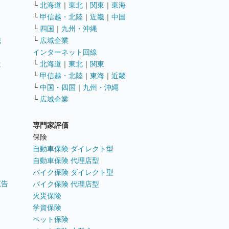
└
北海道
｜
東北
｜
関東
｜
東海
└
甲信越・北陸
｜
近畿
｜
中国
└
四国
｜
九州・沖縄
職
└
広域企業
インターネット回線
遣
└
北海道
｜
東北
｜
関東
└
甲信越・北陸
｜
東海
｜
近畿
ス
└
中国・四国
｜
九州・沖縄
└
広域企業
専門家評価
ト
保険
自動車保険 ダイレクト型
自動車保険 代理店型
バイク保険 ダイレクト型
広告
バイク保険 代理店型
火災保険
学資保険
ペット保険