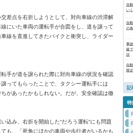
自
いく
交差点を右折しようとして、対向車線の渋滞解
自動
車線にいた車両の運転手が合図をし、道を譲って
の
向車線を直進してきたバイクと衝突し、ライダー
事
級
説
自
限定
転手が道を譲られた際に対向車線の状況を確認
を譲ってもらったことで、タクシー運転手には
記
持ちがあったかもしれない。だが、安全確認は徹
特
い込み、右折を開始した“だろう運転”にも問題
しても、「死角にほかの車両や歩行者がいるかも