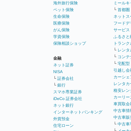
海外旅行保険
ミールキ
ペット保険
└
首都圏
生命保険
ネットス
医療保険
フードデ
がん保険
サービス
学資保険
ふるさと
保険相談ショップ
トランク
└
レンタ
└
コンテ
金融
└
宅配型
ネット証券
引越し会
NISA
カーシェ
└
証券会社
レンタカ
└
銀行
格安レン
スマホ専業証券
カーリー
iDeCo 証券会社
車買取会
ネット銀行
中古車情
インターネットバンキング
中古車販
外貨預金
└
中古車
住宅ローン
└
メーカ