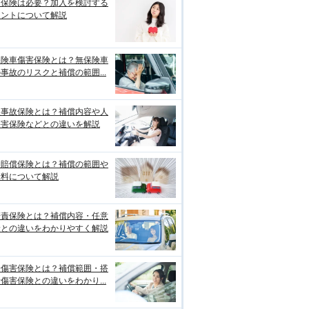
両保険は必要？加入を検討する
イントについて解説
保険車傷害保険とは？無保険車
事故のリスクと補償の範囲...
損事故保険とは？補償内容や人
傷害保険などとの違いを解説
物賠償保険とは？補償の範囲や
険料について解説
賠責保険とは？補償内容・任意
険との違いをわかりやすく解説
身傷害保険とは？補償範囲・搭
傷害保険との違いをわかり...