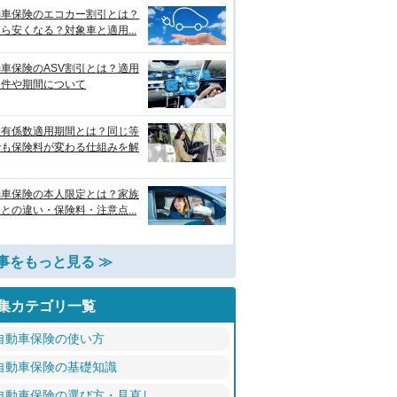
動車保険のエコカー割引とは？
ら安くなる？対象車と適用...
車保険のASV割引とは？適用
条件や期間について
故有係数適用期間とは？同じ等
でも保険料が変わる仕組みを解
動車保険の本人限定とは？家族
との違い・保険料・注意点...
事をもっと見る ≫
集カテゴリ一覧
自動車保険の使い方
自動車保険の基礎知識
自動車保険の選び方・見直し