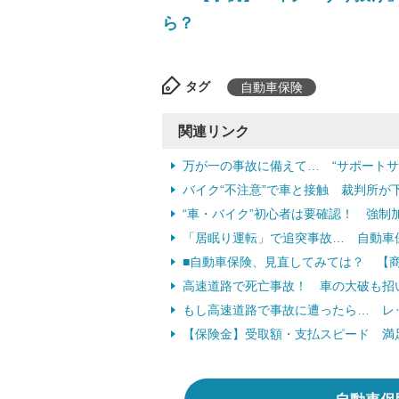
ら？
タグ
自動車保険
関連リンク
万が一の事故に備えて… “サポート
バイク“不注意”で車と接触 裁判所が
“車・バイク”初心者は要確認！ 強制
「居眠り運転」で追突事故… 自動車
■自動車保険、見直してみては？ 【
高速道路で死亡事故！ 車の大破も招
もし高速道路で事故に遭ったら… レ
【保険金】受取額・支払スピード 満