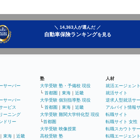
＼ 14,363人が選んだ ／
自動車保険ランキング
を見る
塾
人材
ーサーバー
大学受験 塾・予備校 現役
就活エージェン
└
首都圏
｜
東海
｜
近畿
就活サイト
ーサーバー
大学受験 個別指導塾 現役
逆求人型就活サ
サービス
└
首都圏
｜
東海
｜
近畿
アルバイト情報
リーニング
大学受験 難関大学特化型 現役
転職サイト
ンドリー
└
首都圏
転職サイト 女性
大学受験 映像授業
転職スカウトサ
｜
東海
｜
近畿
高校受験 塾
転職エージェン