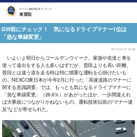
オリコン顧客満足度ランキング
車買取
GW前にチェック！ 気になるドライブマナー1位は
「急な車線変更」
2012-04-27 12:45
いよいよ明日からゴールデンウイーク。家族や友達と車を
使って遠出をする人も多いはずだが、普段よりも長い距離、
普段とは違う道を走る時は特に慎重な運転を心掛けたいも
の。NEXCO東日本が今年2月に行った「高速道路のマナーに
関する意識調査」では、もっとも気になるドライブマナーに
「急な車線変更」（26.6％）があがったほか、一歩間違えれ
ば大事故につながりかねないもの、運転技術以前の“マナー違
反”などが寄せられた。