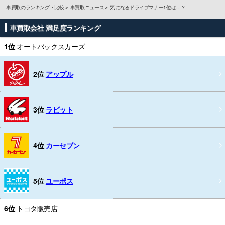
車買取のランキング・比較
車買取ニュース
気になるドライブマナー1位は…？
車買取会社 満足度ランキング
1位
オートバックスカーズ
2位
アップル
3位
ラビット
4位
カーセブン
5位
ユーポス
6位
トヨタ販売店