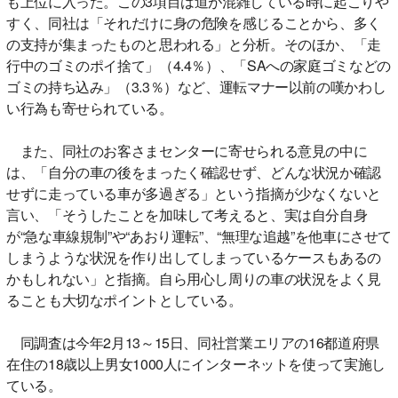
も上位に入った。この3項目は道が混雑している時に起こりや
すく、同社は「それだけに身の危険を感じることから、多く
の支持が集まったものと思われる」と分析。そのほか、「走
行中のゴミのポイ捨て」（4.4％）、「SAへの家庭ゴミなどの
ゴミの持ち込み」（3.3％）など、運転マナー以前の嘆かわし
い行為も寄せられている。
また、同社のお客さまセンターに寄せられる意見の中に
は、「自分の車の後をまったく確認せず、どんな状況か確認
せずに走っている車が多過ぎる」という指摘が少なくないと
言い、「そうしたことを加味して考えると、実は自分自身
が“急な車線規制”や“あおり運転”、“無理な追越”を他車にさせて
しまうような状況を作り出してしまっているケースもあるの
かもしれない」と指摘。自ら用心し周りの車の状況をよく見
ることも大切なポイントとしている。
同調査は今年2月13～15日、同社営業エリアの16都道府県
在住の18歳以上男女1000人にインターネットを使って実施し
ている。