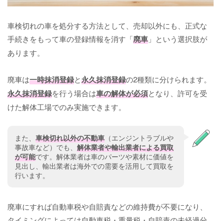
車検切れの車を処分する方法として、売却以外にも、正式な
手続きをもって車の登録情報を消す「
廃車
」という選択肢が
あります。
廃車は
一時抹消登録
と
永久抹消登録
の2種類に分けられます。
永久抹消登録
を行う場合は
車の解体が必須
となり、許可を受
けた解体工場でのみ実施できます。
また、
車検切れ以外の不動車
（エンジントラブルや
事故車など）でも、
解体業者や輸出業者による買取
が可能
です。解体業者は車のパーツや素材に価値を
見出し、輸出業者は海外での需要を活用して買取を
行います。
廃車にすれば自動車税や自賠責などの維持費が不要になり、
タイミングによっては自動車税・重量税・自賠責の未経過分