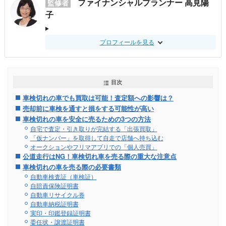
ファイナンシャルプランナー 高見陽
監修者
子
プロフィールを見る
目次
車検切れの車でも買取は可能！査定額への影響は？
売却前に車検を通すと損をする可能性が高い
車検切れの車を安全に売るための3つの方法
自宅で査定・引き取りが完結する「出張買取」
「仮ナンバー」を取得して自走で店舗へ持ち込む
オークションやフリマアプリでの「個人売買」
公道走行はNG！車検切れ車を売る際の重大な注意点
車検切れの車を売る際の必要書類
自動車検査証（車検証）
自賠責保険証明書
自動車リサイクル券
自動車納税証明書
実印・印鑑登録証明書
委任状・譲渡証明書