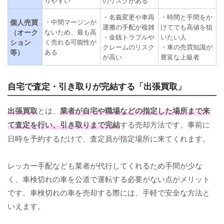
りやすい
のリスクがある
・名義変更や車両
・時間と手間をか
個人売買
・中間マージンが
運搬の手配が複雑
けてでも高値を狙
（オーク
ないため、最も高
・金銭トラブルや
いたい人
ション
く売れる可能性が
クレームのリスク
・車の売買知識が
等）
ある
が高い
豊富な上級者
自宅で査定・引き取りが完結する「出張買取」
出張買取
とは、
業者が自宅や職場などの指定した場所まで来
て査定を行い、引き取りまで完結
する売却方法です。事前に
日時を予約するだけで、査定員が指定場所に来てくれます。
レッカー手配なども業者が代行してくれるため手間が少な
く、車検切れの車を公道で運転する必要がない点がメリット
です。車検切れの車を売却する際には、手軽で安全な方法と
いえます。