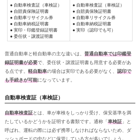
● 自動車検査証（車検証）
● 自動車検査証（車検証）
● 自賠責保険証明書
● 自賠責保険証明書
● 自動車リサイクル券
● 自動車リサイクル券
● 自動車納税証明書
● 自動車納税証明書
● 実印・印鑑登録証明書
● 実印（認印でも可）
● 委任状・譲渡証明書
普通自動車と軽自動車の主な違いは、
普通自動車では印鑑登
録証明書が必要
で、委任状・譲渡証明書も用意する必要があ
る点です。
軽自動車
の場合は実印である必要がなく、
認印で
も手続きが可能
になっています。
自動車検査証（車検証）
自動車検査証
とは、車が車検をしっかり受け、保安基準を満
たしているかどうかを証明する書類です。通称「
車検証
」と
呼ばれ、運転の際には必ず携帯しなければならないため、ダ
ッシュボードの中などに保管している方が多いでしょう。