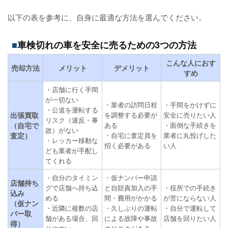
以下の表を参考に、自身に最適な方法を選んでください。
車検切れの車を安全に売るための3つの方法
こんな人におす
売却方法
メリット
デメリット
すめ
・店舗に行く手間
が一切ない
・業者の訪問日程
・手間をかけずに
・公道を運転する
出張買取
を調整する必要が
安全に売りたい人
リスク（違反・事
（自宅で
ある
・面倒な手続きを
故）がない
査定）
・自宅に査定員を
業者に丸投げした
・レッカー移動な
招く必要がある
い人
ども業者が手配し
てくれる
・自分のタイミン
・仮ナンバー申請
店舗持ち
グで店舗へ持ち込
と自賠責加入の手
・役所での手続き
込み
める
間・費用がかかる
が苦にならない人
（仮ナン
・近隣に複数の店
・久しぶりの運転
・自分で運転して
バー取
舗がある場合、回
による故障や事故
店舗を回りたい人
得）