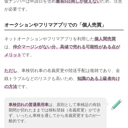
仮ナンバーは申請日を含め
最長5日間しか使えない
ため、注意
が必要です。
オークションやフリマアプリでの「個人売買」
ネットオークションやフリマアプリを利用した
個人間売買
は、
仲介マージンがない分、高値で売れる可能性がある点が
メリット
です。
ただし
、車検切れ車の名義変更や陸送手配は複雑であり、金
銭トラブルなどのリスクも高いため、
知識のある上級者向け
の方法
です。
車検切れの普通乗用車
は、原則として車検証の有効
期間が切れたままでは移転登録（名義変更）ができ
ず、いったん車検を通してから名義変更するのが一
般的です。