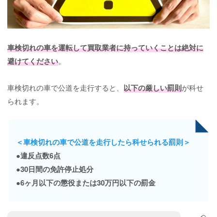
車検切れの車を運転して買取業者に持っていくことは絶対に
避けてください
。
車検切れの車で公道を走行すると、
以下の厳しい罰則
が科せ
られます。
＜車検切れの車で公道を走行したら科せられる罰則＞
●違反点数6点
●30日間の免許停止処分
●6ヶ月以下の懲役または30万円以下の罰金