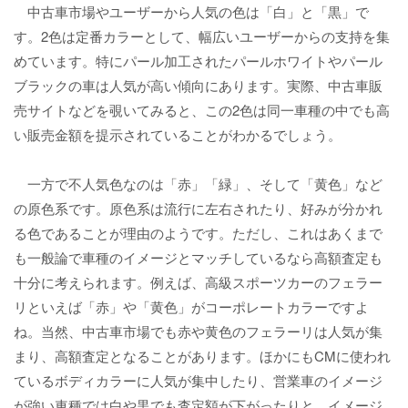
中古車市場やユーザーから人気の色は「白」と「黒」で
す。2色は定番カラーとして、幅広いユーザーからの支持を集
めています。特にパール加工されたパールホワイトやパール
ブラックの車は人気が高い傾向にあります。実際、中古車販
売サイトなどを覗いてみると、この2色は同一車種の中でも高
い販売金額を提示されていることがわかるでしょう。
一方で不人気色なのは「赤」「緑」、そして「黄色」など
の原色系です。原色系は流行に左右されたり、好みが分かれ
る色であることが理由のようです。ただし、これはあくまで
も一般論で車種のイメージとマッチしているなら高額査定も
十分に考えられます。例えば、高級スポーツカーのフェラー
リといえば「赤」や「黄色」がコーポレートカラーですよ
ね。当然、中古車市場でも赤や黄色のフェラーリは人気が集
まり、高額査定となることがあります。ほかにもCMに使われ
ているボディカラーに人気が集中したり、営業車のイメージ
が強い車種では白や黒でも査定額が下がったりと、イメージ