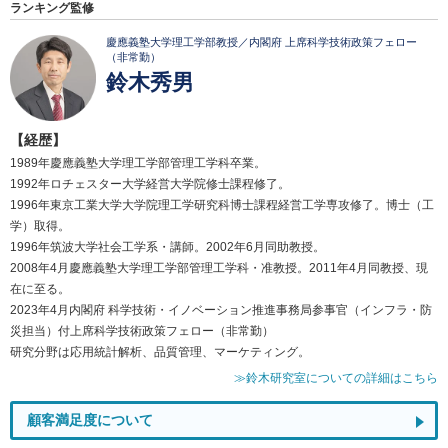
ランキング監修
慶應義塾大学理工学部教授／内閣府 上席科学技術政策フェロー
（非常勤）
鈴木秀男
【経歴】
1989年慶應義塾大学理工学部管理工学科卒業。
1992年ロチェスター大学経営大学院修士課程修了。
1996年東京工業大学大学院理工学研究科博士課程経営工学専攻修了。博士（工
学）取得。
1996年筑波大学社会工学系・講師。2002年6月同助教授。
2008年4月慶應義塾大学理工学部管理工学科・准教授。2011年4月同教授、現
在に至る。
2023年4月内閣府 科学技術・イノベーション推進事務局参事官（インフラ・防
災担当）付上席科学技術政策フェロー（非常勤）
研究分野は応用統計解析、品質管理、マーケティング。
≫鈴木研究室についての詳細はこちら
顧客満足度について