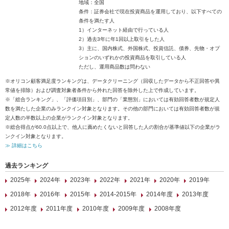
地域：全国
条件：証券会社で現在投資商品を運用しており、以下すべての
条件を満たす人
1）インターネット経由で行っている人
2）過去3年に年1回以上取引をした人
3）主に、国内株式、外国株式、投資信託、債券、先物・オプ
ションのいずれかの投資商品を取引している人
ただし、運用商品数は問わない
※オリコン顧客満足度ランキングは、データクリーニング（回収したデータから不正回答や異
常値を排除）および調査対象者条件から外れた回答を除外した上で作成しています。
※「総合ランキング」、「評価項目別」、部門の「業態別」においては有効回答者数が規定人
数を満たした企業のみランクイン対象となります。その他の部門においては有効回答者数が規
定人数の半数以上の企業がランクイン対象となります。
※総合得点が60.0点以上で、他人に薦めたくないと回答した人の割合が基準値以下の企業がラ
ンクイン対象となります。
≫ 詳細はこちら
過去ランキング
2025年
2024年
2023年
2022年
2021年
2020年
2019年
2018年
2016年
2015年
2014-2015年
2014年度
2013年度
2012年度
2011年度
2010年度
2009年度
2008年度