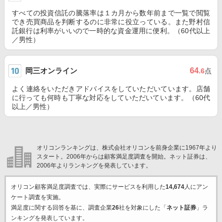
すべての投資信託の騰落率は１カ月から数年前まで一覧で閲覧
でき売買商品を判断するのに非常に役立っている。また野村信
託銀行は利率がいいので一時的な資金運用に便利。（60代以上
／男性）
岡三オンライン
64
.6
点
よく連絡をいただきアドバイスをしていただいています。店舗
に行っても何時も丁寧な対応をしていただいています。（60代
以上／男性）
オリコンランキングは、株式会社オリコンを前身企業に1967年より
スタート。2006年からは顧客満足度調査を開始。ネット証券は、
2006年よりランキングを発表しています。
オリコン顧客満足度調査では、実際にサービスを利用した
14,674
人にアン
ケート調査を実施。
満足度に関する回答を基に、調査企業
26
社を対象にした「
ネット証券
」ラ
ンキングを発表しています。