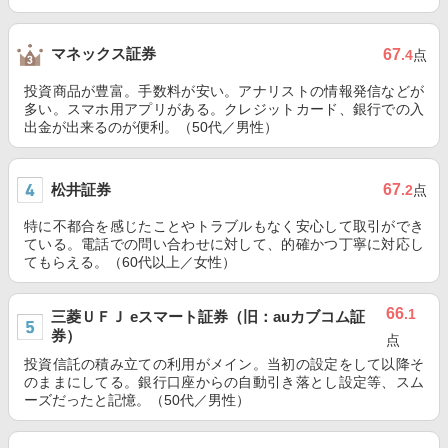
マネックス証券
67
.4
点
投資商品が豊富。手数料が安い。アナリストの情報発信などが
多い。スマホ用アプリがある。クレジットカード、銀行での入
出金が出来るのが便利。（50代／男性）
松井証券
67
.2
点
特に不都合を感じたことやトラブルもなく安心して取引ができ
ている。電話での問い合わせに対して、的確かつ丁寧に対応し
てもらえる。（60代以上／女性）
66
.1
三菱ＵＦＪ eスマート証券（旧：auカブコム証
券）
点
投資信託の積み立ての利用がメイン。当初の設定をして以降そ
のままにしてる。銀行口座からの自動引き落とし設定等、スム
ーズだったと記憶。（50代／男性）