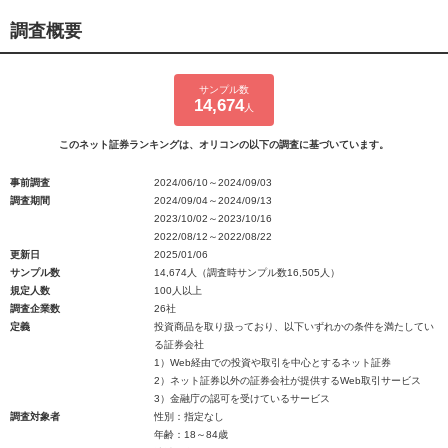
調査概要
サンプル数
14,674
人
このネット証券ランキングは、オリコンの以下の調査に基づいています。
事前調査
2024/06/10～2024/09/03
調査期間
2024/09/04～2024/09/13
2023/10/02～2023/10/16
2022/08/12～2022/08/22
更新日
2025/01/06
サンプル数
14,674人（調査時サンプル数16,505人）
規定人数
100人以上
調査企業数
26社
定義
投資商品を取り扱っており、以下いずれかの条件を満たしてい
る証券会社
1）Web経由での投資や取引を中心とするネット証券
2）ネット証券以外の証券会社が提供するWeb取引サービス
3）金融庁の認可を受けているサービス
調査対象者
性別：指定なし
年齢：18～84歳