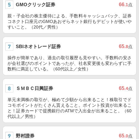
GMOクリック証券
66
.1
点
親・子会社の株主優待による、手数料キャッシュバック、証券
コネクト口座元のGMOあおぞらネット銀行もデビットが使いや
すいこと。（20代／男性）
SBIネオトレード証券
65
.8
点
操作が簡単であり、過去の取引履歴も見やすい。手数料の安さ
が会社選びのポイントであったが、社名変更後も変わらずに手
数料に満足している。（60代以上／女性）
ＳＭＢＣ日興証券
65
.4
点
単元未満株の取引が、極めて少額から出来ること！株取引でド
コモポイントがたくさん貰えること。ポイント投資が出来るこ
と！証券カードで提携銀行のATMで入出金が出来ること。（60
代以上／男性）
野村證券
65
.0
点