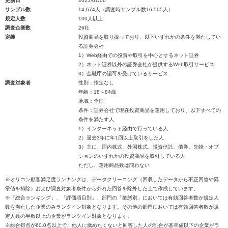
更新日
2025/01/06
サンプル数
14,674人（調査時サンプル数16,505人）
規定人数
100人以上
調査企業数
26社
定義
投資商品を取り扱っており、以下いずれかの条件を満たしてい
る証券会社
1）Web経由での投資や取引を中心とするネット証券
2）ネット証券以外の証券会社が提供するWeb取引サービス
3）金融庁の認可を受けているサービス
調査対象者
性別：指定なし
年齢：18～84歳
地域：全国
条件：証券会社で現在投資商品を運用しており、以下すべての
条件を満たす人
1）インターネット経由で行っている人
2）過去3年に年1回以上取引をした人
3）主に、国内株式、外国株式、投資信託、債券、先物・オプ
ションのいずれかの投資商品を取引している人
ただし、運用商品数は問わない
※オリコン顧客満足度ランキングは、データクリーニング（回収したデータから不正回答や異
常値を排除）および調査対象者条件から外れた回答を除外した上で作成しています。
※「総合ランキング」、「評価項目別」、部門の「業態別」においては有効回答者数が規定人
数を満たした企業のみランクイン対象となります。その他の部門においては有効回答者数が規
定人数の半数以上の企業がランクイン対象となります。
※総合得点が60.0点以上で、他人に薦めたくないと回答した人の割合が基準値以下の企業がラ