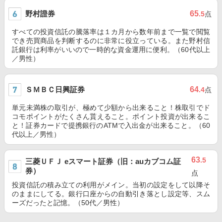
野村證券
65
.5
点
すべての投資信託の騰落率は１カ月から数年前まで一覧で閲覧
でき売買商品を判断するのに非常に役立っている。また野村信
託銀行は利率がいいので一時的な資金運用に便利。（60代以上
／男性）
ＳＭＢＣ日興証券
64
.4
点
単元未満株の取引が、極めて少額から出来ること！株取引でド
コモポイントがたくさん貰えること。ポイント投資が出来るこ
と！証券カードで提携銀行のATMで入出金が出来ること。（60
代以上／男性）
63
.5
三菱ＵＦＪ eスマート証券（旧：auカブコム証
券）
点
投資信託の積み立ての利用がメイン。当初の設定をして以降そ
のままにしてる。銀行口座からの自動引き落とし設定等、スム
ーズだったと記憶。（50代／男性）