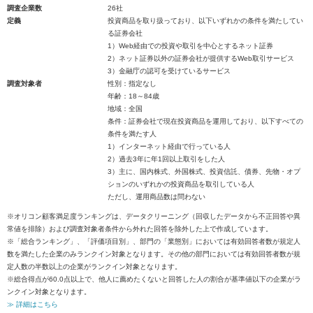
調査企業数
26社
定義
投資商品を取り扱っており、以下いずれかの条件を満たしてい
る証券会社
1）Web経由での投資や取引を中心とするネット証券
2）ネット証券以外の証券会社が提供するWeb取引サービス
3）金融庁の認可を受けているサービス
調査対象者
性別：指定なし
年齢：18～84歳
地域：全国
条件：証券会社で現在投資商品を運用しており、以下すべての
条件を満たす人
1）インターネット経由で行っている人
2）過去3年に年1回以上取引をした人
3）主に、国内株式、外国株式、投資信託、債券、先物・オプ
ションのいずれかの投資商品を取引している人
ただし、運用商品数は問わない
※オリコン顧客満足度ランキングは、データクリーニング（回収したデータから不正回答や異
常値を排除）および調査対象者条件から外れた回答を除外した上で作成しています。
※「総合ランキング」、「評価項目別」、部門の「業態別」においては有効回答者数が規定人
数を満たした企業のみランクイン対象となります。その他の部門においては有効回答者数が規
定人数の半数以上の企業がランクイン対象となります。
※総合得点が60.0点以上で、他人に薦めたくないと回答した人の割合が基準値以下の企業がラ
ンクイン対象となります。
≫ 詳細はこちら