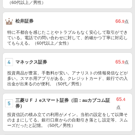
（60代以上／男性）
松井証券
66
.9
点
特に不都合を感じたことやトラブルもなく安心して取引ができ
ている。電話での問い合わせに対して、的確かつ丁寧に対応し
てもらえる。（60代以上／女性）
マネックス証券
65
.9
点
投資商品が豊富。手数料が安い。アナリストの情報発信などが
多い。スマホ用アプリがある。クレジットカード、銀行での入
出金が出来るのが便利。（50代／男性）
65
.4
三菱ＵＦＪ eスマート証券（旧：auカブコム証
券）
点
投資信託の積み立ての利用がメイン。当初の設定をして以降そ
のままにしてる。銀行口座からの自動引き落とし設定等、スム
ーズだったと記憶。（50代／男性）