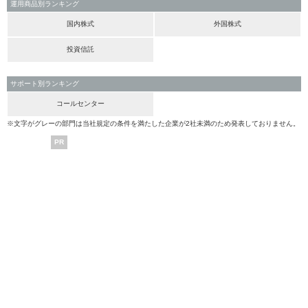
運用商品別ランキング
国内株式
外国株式
投資信託
サポート別ランキング
コールセンター
※文字がグレーの部門は当社規定の条件を満たした企業が2社未満のため発表しておりません。
PR