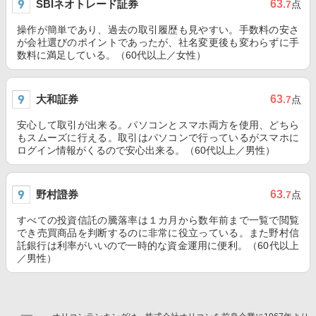
SBIネオトレード証券
63
.7
点
操作が簡単であり、過去の取引履歴も見やすい。手数料の安さ
が会社選びのポイントであったが、社名変更後も変わらずに手
数料に満足している。（60代以上／女性）
大和証券
63
.7
点
安心して取引が出来る。パソコンとスマホ両方を使用、どちら
もスムーズに行える。取引はパソコンで行っているがスマホに
ログイン情報がくるので安心出来る。（60代以上／男性）
野村證券
63
.7
点
すべての投資信託の騰落率は１カ月から数年前まで一覧で閲覧
でき売買商品を判断するのに非常に役立っている。また野村信
託銀行は利率がいいので一時的な資金運用に便利。（60代以上
／男性）