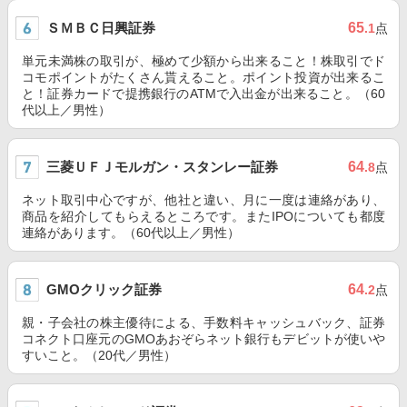
ＳＭＢＣ日興証券
65
.1
点
単元未満株の取引が、極めて少額から出来ること！株取引でド
コモポイントがたくさん貰えること。ポイント投資が出来るこ
と！証券カードで提携銀行のATMで入出金が出来ること。（60
代以上／男性）
三菱ＵＦＪモルガン・スタンレー証券
64
.8
点
ネット取引中心ですが、他社と違い、月に一度は連絡があり、
商品を紹介してもらえるところです。またIPOについても都度
連絡があります。（60代以上／男性）
GMOクリック証券
64
.2
点
親・子会社の株主優待による、手数料キャッシュバック、証券
コネクト口座元のGMOあおぞらネット銀行もデビットが使いや
すいこと。（20代／男性）