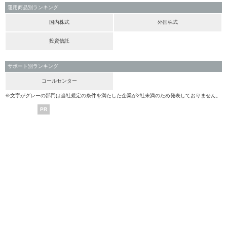
運用商品別ランキング
国内株式
外国株式
投資信託
サポート別ランキング
コールセンター
※文字がグレーの部門は当社規定の条件を満たした企業が2社未満のため発表しておりません。
PR