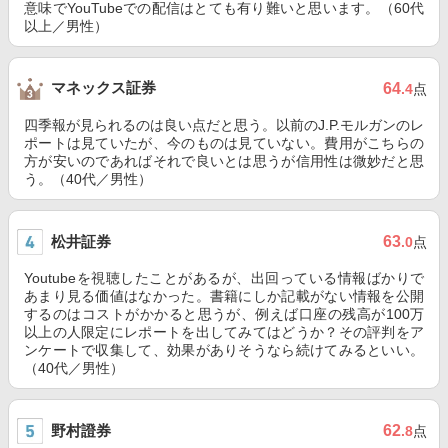
意味でYouTubeでの配信はとても有り難いと思います。（60代
以上／男性）
マネックス証券
64
.4
点
四季報が見られるのは良い点だと思う。以前のJ.P.モルガンのレ
ポートは見ていたが、今のものは見ていない。費用がこちらの
方が安いのであればそれで良いとは思うが信用性は微妙だと思
う。（40代／男性）
松井証券
63
.0
点
Youtubeを視聴したことがあるが、出回っている情報ばかりで
あまり見る価値はなかった。書籍にしか記載がない情報を公開
するのはコストがかかると思うが、例えば口座の残高が100万
以上の人限定にレポートを出してみてはどうか？その評判をア
ンケートで収集して、効果がありそうなら続けてみるといい。
（40代／男性）
野村證券
62
.8
点