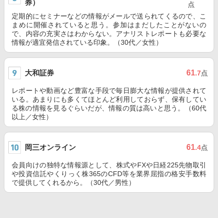
券）
点
定期的にセミナーなどの情報がメールで送られてくるので、こ
まめに開催されていると思う。参加はまだしたことがないの
で、内容の充実さはわからない。アナリストレポートも必要な
情報が適宜発信されている印象。（30代／女性）
大和証券
61
.7
点
レポートや動画など豊富な手段で毎日膨大な情報が提供されて
いる。あまりにも多くてほとんど利用しておらず、保有してい
る株の情報を見るぐらいだが、情報の質は高いと思う。（60代
以上／女性）
岡三オンライン
61
.4
点
会員向けの独特な情報源として、株式やFXや日経225先物取引
や投資信託やくりっく株365のCFD等を業界屈指の格安手数料
で提供してくれるから。（30代／男性）