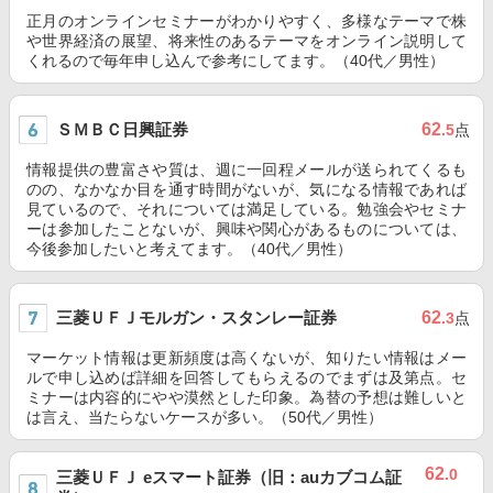
正月のオンラインセミナーがわかりやすく、多様なテーマで株
や世界経済の展望、将来性のあるテーマをオンライン説明して
くれるので毎年申し込んで参考にしてます。（40代／男性）
ＳＭＢＣ日興証券
62
.5
点
情報提供の豊富さや質は、週に一回程メールが送られてくるも
のの、なかなか目を通す時間がないが、気になる情報であれば
見ているので、それについては満足している。勉強会やセミナ
ーは参加したことないが、興味や関心があるものについては、
今後参加したいと考えてます。（40代／男性）
三菱ＵＦＪモルガン・スタンレー証券
62
.3
点
マーケット情報は更新頻度は高くないが、知りたい情報はメー
ルで申し込めば詳細を回答してもらえるのでまずは及第点。セ
ミナーは内容的にやや漠然とした印象。為替の予想は難しいと
は言え、当たらないケースが多い。（50代／男性）
62
.0
三菱ＵＦＪ eスマート証券（旧：auカブコム証