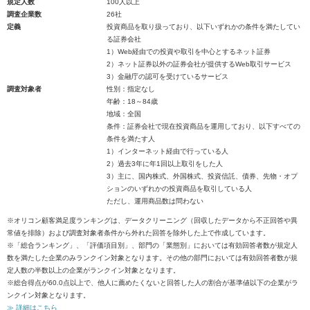
規定人数
100人以上
調査企業数
26社
定義
投資商品を取り扱っており、以下いずれかの条件を満たしてい
る証券会社
1）Web経由での投資や取引を中心とするネット証券
2）ネット証券以外の証券会社が提供するWeb取引サービス
3）金融庁の認可を受けているサービス
調査対象者
性別：指定なし
年齢：18～84歳
地域：全国
条件：証券会社で現在投資商品を運用しており、以下すべての
条件を満たす人
1）インターネット経由で行っている人
2）過去3年に年1回以上取引をした人
3）主に、国内株式、外国株式、投資信託、債券、先物・オプ
ションのいずれかの投資商品を取引している人
ただし、運用商品数は問わない
※オリコン顧客満足度ランキングは、データクリーニング（回収したデータから不正回答や異
常値を排除）および調査対象者条件から外れた回答を除外した上で作成しています。
※「総合ランキング」、「評価項目別」、部門の「業態別」においては有効回答者数が規定人
数を満たした企業のみランクイン対象となります。その他の部門においては有効回答者数が規
定人数の半数以上の企業がランクイン対象となります。
※総合得点が60.0点以上で、他人に薦めたくないと回答した人の割合が基準値以下の企業がラ
ンクイン対象となります。
≫ 詳細はこちら