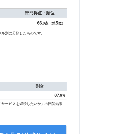
部門得点・順位
66
5
.0点（第
位）
ベル別に分類したものです。
割合
87
.5％
のサービスを継続したいか」の回答結果