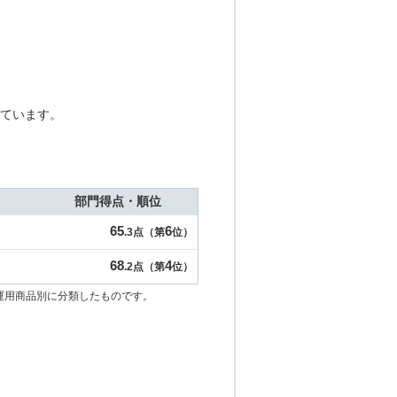
ています。
部門得点・順位
65
6
.3点（第
位）
68
4
.2点（第
位）
運用商品別に分類したものです。