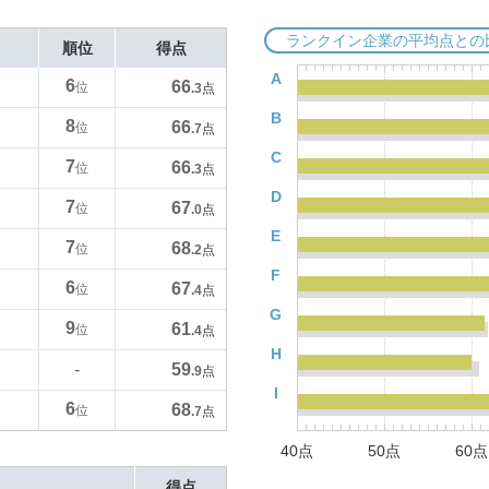
ランクイン企業の平均点との
順位
得点
A
6
66
位
.3
点
B
8
66
位
.7
点
C
7
66
位
.3
点
D
7
67
位
.0
点
E
7
68
位
.2
点
F
6
67
位
.4
点
G
9
61
位
.4
点
H
59
-
.9
点
I
6
68
位
.7
点
40点
50点
60点
得点