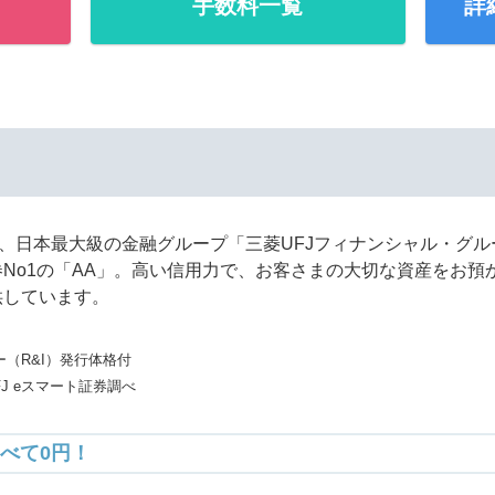
手数料一覧
詳
券は、日本最大級の金融グループ「三菱UFJフィナンシャル・グ
No1の「AA」。高い信用力で、お客さまの大切な資産をお預
供しています。
（R&I）発行体格付
FJ eスマート証券調べ
すべて0円！