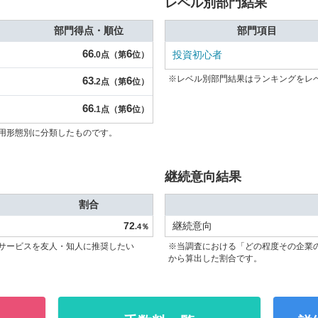
レベル別部門結果
部門得点・順位
部門項目
66
6
投資初心者
.0点（第
位）
※レベル別部門結果はランキングをレ
63
6
.2点（第
位）
66
6
.1点（第
位）
用形態別に分類したものです。
継続意向結果
割合
72
継続意向
.4％
サービスを友人・知人に推奨したい
※当調査における「どの程度その企業
から算出した割合です。