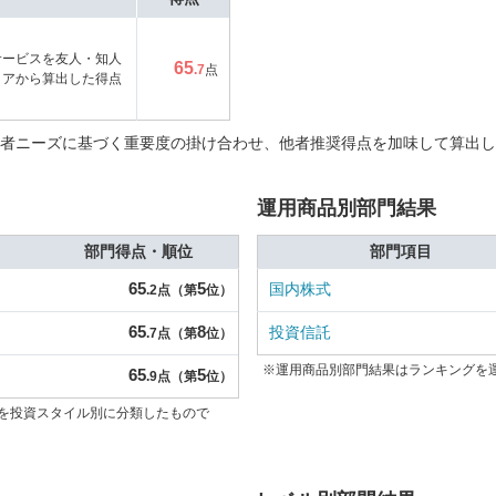
サービスを友人・知人
65
.7
点
コアから算出した得点
者ニーズに基づく重要度の掛け合わせ、他者推奨得点を加味して算出し
運用商品別部門結果
部門得点・順位
部門項目
65
5
国内株式
.2点（第
位）
65
8
投資信託
.7点（第
位）
※運用商品別部門結果はランキングを
65
5
.9点（第
位）
を投資スタイル別に分類したもので