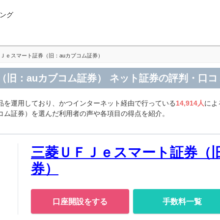
ング
Ｊｅスマート証券（旧：auカブコム証券）
（旧：auカブコム証券） ネット証券の評判・口コ
商品を運用しており、かつインターネット経由で行っている
14,914人
によ
ブコム証券）を選んだ利用者の声や各項目の得点を紹介。
三菱ＵＦＪｅスマート証券（旧
券）
口座開設をする
手数料一覧