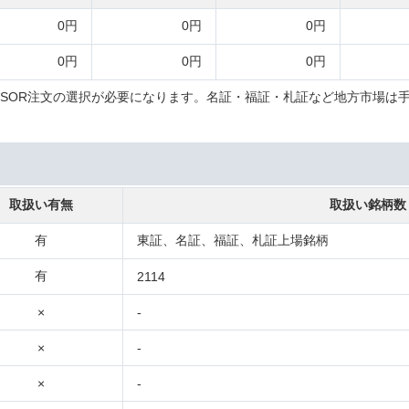
0円
0円
0円
0円
0円
0円
SOR注文の選択が必要になります。名証・福証・札証など地方市場は
取扱い有無
取扱い銘柄数
有
東証、名証、福証、札証上場銘柄
有
2114
×
-
×
-
×
-