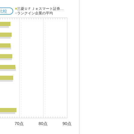
■
三菱ＵＦＪｅスマート証券（旧：auカブコム証券）
比較
■
ランクイン企業の平均
70点
80点
90点