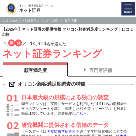
オリコン顧客満足度ランキング
ネット証券
おすすめのネット証券ランキング・比較
提供情報
【2026年】ネット証券の提供情報 オリコン顧客満足度ランキング｜口コミ
比較
14,914
最
新
／
／
名が選んだ
ネット証券ランキング
顧客満足度
専門家評価
オリコン顧客満足度調査の特徴
日本最大級の規模による独自の調査
同ランキングは、実際にサービスを利用した14,914名の消費者の
方々のアンケートを基に、調査した31企業（サービス）を対象に
徹底比較しています。調査概要は
こちら
。
研究機関に提供される信頼のデータ
ソースデータは
国立情報学研究所
を通じて学術研究機関に全て公