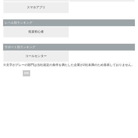
スマホアプリ
レベル別ランキング
投資初心者
サポート別ランキング
コールセンター
※文字がグレーの部門は当社規定の条件を満たした企業が2社未満のため発表しておりません。
PR