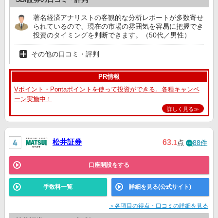
著名経済アナリストの客観的な分析レポートが多数寄せ
られているので、現在の市場の雰囲気を容易に把握でき
投資のタイミングを判断できます。（50代／男性）
その他の口コミ・評判
PR情報
Vポイント・Pontaポイントを使って投資ができる。各種キャンペ
ーン実施中！
詳しく見る≫
松井証券
63
.1
点
88件
口座開設をする
手数料一覧
詳細を見る(公式サイト)
＞各項目の得点・口コミの詳細を見る