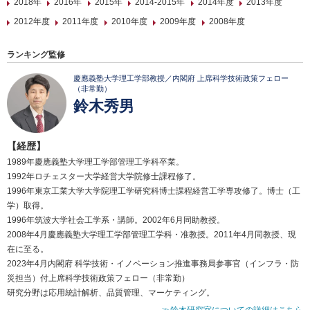
2018年
2016年
2015年
2014-2015年
2014年度
2013年度
2012年度
2011年度
2010年度
2009年度
2008年度
ランキング監修
慶應義塾大学理工学部教授／内閣府 上席科学技術政策フェロー
（非常勤）
鈴木秀男
【経歴】
1989年慶應義塾大学理工学部管理工学科卒業。
1992年ロチェスター大学経営大学院修士課程修了。
1996年東京工業大学大学院理工学研究科博士課程経営工学専攻修了。博士（工
学）取得。
1996年筑波大学社会工学系・講師。2002年6月同助教授。
2008年4月慶應義塾大学理工学部管理工学科・准教授。2011年4月同教授、現
在に至る。
2023年4月内閣府 科学技術・イノベーション推進事務局参事官（インフラ・防
災担当）付上席科学技術政策フェロー（非常勤）
研究分野は応用統計解析、品質管理、マーケティング。