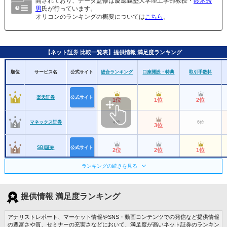
開されており、データ監修は慶應義塾大学理工学部教授・
鈴木秀
男
氏が行っています。
オリコンのランキングの概要については
こちら
。
【ネット証券 比較一覧表】提供情報 満足度ランキング
順位
サービス名
公式サイト
総合ランキング
口座開設・特典
取引手数料
楽天証券
公式サイト
1位
1位
2位
マネックス証券
4位
6位
3位
SBI証券
公式サイト
2位
2位
1位
ランキングの続きを見る
松井証券
公式サイト
4位
3位
3位
提供情報 満足度ランキング
野村證券
12位
ー
ー
アナリストレポート、マーケット情報やSNS・動画コンテンツでの発信など提供情報
三菱ＵＦＪモル
ガン・スタンレ
8位
10位
ー
の豊富さや質、セミナーの充実さなどにおいて、満足度が高いネット証券のランキン