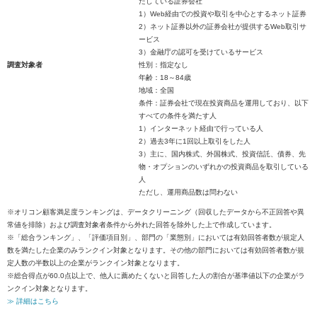
たしている証券会社
1）Web経由での投資や取引を中心とするネット証券
2）ネット証券以外の証券会社が提供するWeb取引サ
ービス
3）金融庁の認可を受けているサービス
調査対象者
性別：指定なし
年齢：18～84歳
地域：全国
条件：証券会社で現在投資商品を運用しており、以下
すべての条件を満たす人
1）インターネット経由で行っている人
2）過去3年に1回以上取引をした人
3）主に、国内株式、外国株式、投資信託、債券、先
物・オプションのいずれかの投資商品を取引している
人
ただし、運用商品数は問わない
※オリコン顧客満足度ランキングは、データクリーニング（回収したデータから不正回答や異
常値を排除）および調査対象者条件から外れた回答を除外した上で作成しています。
※「総合ランキング」、「評価項目別」、部門の「業態別」においては有効回答者数が規定人
数を満たした企業のみランクイン対象となります。その他の部門においては有効回答者数が規
定人数の半数以上の企業がランクイン対象となります。
※総合得点が60.0点以上で、他人に薦めたくないと回答した人の割合が基準値以下の企業がラ
ンクイン対象となります。
≫ 詳細はこちら