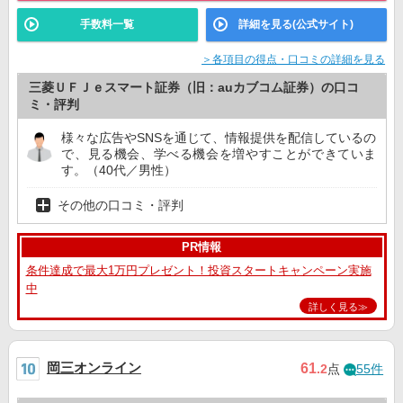
手数料一覧
詳細を見る(公式サイト)
＞各項目の得点・口コミの詳細を見る
三菱ＵＦＪｅスマート証券（旧：auカブコム証券）の口コ
ミ・評判
様々な広告やSNSを通じて、情報提供を配信しているの
で、見る機会、学べる機会を増やすことができていま
す。（40代／男性）
その他の口コミ・評判
PR情報
条件達成で最大1万円プレゼント！投資スタートキャンペーン実施
中
詳しく見る≫
岡三オンライン
61
.2
点
55件