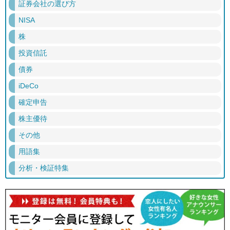
証券会社の選び方
NISA
株
投資信託
債券
iDeCo
確定申告
株主優待
その他
用語集
分析・検証特集