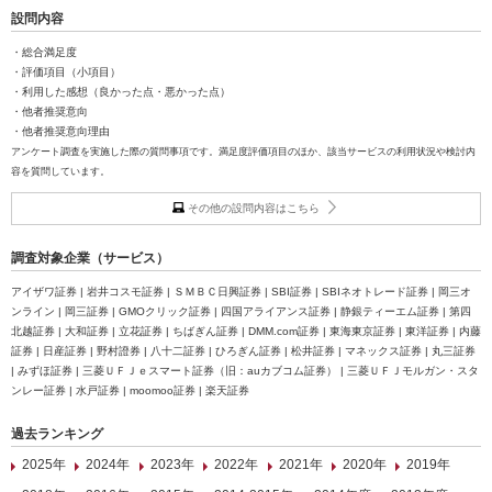
設問内容
・総合満足度
・評価項目（小項目）
・利用した感想（良かった点・悪かった点）
・他者推奨意向
・他者推奨意向理由
アンケート調査を実施した際の質問事項です。満足度評価項目のほか、該当サービスの利用状況や検討内
容を質問しています。
その他の設問内容はこちら
調査対象企業（サービス）
アイザワ証券 | 岩井コスモ証券 | ＳＭＢＣ日興証券 | SBI証券 | SBIネオトレード証券 | 岡三オ
ンライン | 岡三証券 | GMOクリック証券 | 四国アライアンス証券 | 静銀ティーエム証券 | 第四
北越証券 | 大和証券 | 立花証券 | ちばぎん証券 | DMM.com証券 | 東海東京証券 | 東洋証券 | 内藤
証券 | 日産証券 | 野村證券 | 八十二証券 | ひろぎん証券 | 松井証券 | マネックス証券 | 丸三証券
| みずほ証券 | 三菱ＵＦＪｅスマート証券（旧：auカブコム証券） | 三菱ＵＦＪモルガン・スタ
ンレー証券 | 水戸証券 | moomoo証券 | 楽天証券
過去ランキング
2025年
2024年
2023年
2022年
2021年
2020年
2019年