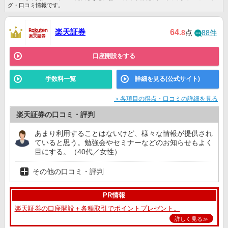
ー証券
グ・口コミ情報です。
ＳＭＢＣ日興証
7位
7位
10位
券
楽天証券
64
.8
点
88件
大和証券
10位
ー
ー
口座開設をする
三菱ＵＦＪｅス
マート証券
公式サイト
6位
6位
8位
（旧：auカブコ
ム証券）
手数料一覧
詳細を見る(公式サイト)
岡三オンライン
8位
9位
7位
＞各項目の得点・口コミの詳細を見る
楽天証券の口コミ・評判
あまり利用することはないけど、様々な情報が提供され
ていると思う。勉強会やセミナーなどのお知らせもよく
目にする。（40代／女性）
その他の口コミ・評判
PR情報
楽天証券の口座開設＋各種取引でポイントプレゼント。
詳しく見る≫