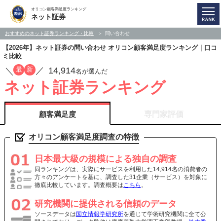
オリコン顧客満足度ランキング
ネット証券
おすすめのネット証券ランキング・比較
問い合わせ
【2026年】ネット証券の問い合わせ オリコン顧客満足度ランキング｜口コ
ミ比較
14,914
最
新
／
／
名が選んだ
ネット証券ランキング
顧客満足度
専門家評価
オリコン顧客満足度調査の特徴
日本最大級の規模による独自の調査
同ランキングは、実際にサービスを利用した14,914名の消費者の
方々のアンケートを基に、調査した31企業（サービス）を対象に
徹底比較しています。調査概要は
こちら
。
研究機関に提供される信頼のデータ
ソースデータは
国立情報学研究所
を通じて学術研究機関に全て公