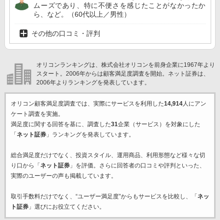
ムーズであり、特に不便さを感じたことがなかったか
ら、など。（60代以上／男性）
その他の口コミ・評判
オリコンランキングは、株式会社オリコンを前身企業に1967年より
スタート。2006年からは顧客満足度調査を開始。ネット証券は、
2006年よりランキングを発表しています。
オリコン顧客満足度調査では、実際にサービスを利用した
14,914
人にアン
ケート調査を実施。
満足度に関する回答を基に、調査した
31
企業（サービス）を対象にした
「
ネット証券
」ランキングを発表しています。
総合満足度だけでなく、投資スタイル、運用商品、利用形態など様々な切
り口から「
ネット証券
」を評価。さらに回答者の口コミや評判といった、
実際のユーザーの声も掲載しています。
取引手数料だけでなく、“ユーザー満足度”からもサービスを比較し、「
ネッ
ト証券
」選びにお役立てください。