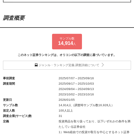
調査概要
サンプル数
14,914
人
このネット証券ランキングは、オリコンの以下の調査に基づいています。
ジャンル・ランキング定義 調査詳細について
事前調査
2025/07/07～2025/09/16
調査期間
2025/09/17～2025/10/03
2024/09/04～2024/09/13
2023/10/02～2023/10/16
更新日
2026/01/05
サンプル数
14,914人（調査時サンプル数16,928人）
規定人数
100人以上
調査企業(サービス)数
31
定義
投資商品を取り扱っており、以下いずれかの条件を満
たしている証券会社
1）Web経由での投資や取引を中心とするネット証券