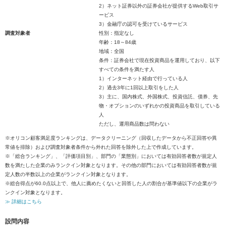
2）ネット証券以外の証券会社が提供するWeb取引サ
ービス
3）金融庁の認可を受けているサービス
調査対象者
性別：指定なし
年齢：18～84歳
地域：全国
条件：証券会社で現在投資商品を運用しており、以下
すべての条件を満たす人
1）インターネット経由で行っている人
2）過去3年に1回以上取引をした人
3）主に、国内株式、外国株式、投資信託、債券、先
物・オプションのいずれかの投資商品を取引している
人
ただし、運用商品数は問わない
※オリコン顧客満足度ランキングは、データクリーニング（回収したデータから不正回答や異
常値を排除）および調査対象者条件から外れた回答を除外した上で作成しています。
※「総合ランキング」、「評価項目別」、部門の「業態別」においては有効回答者数が規定人
数を満たした企業のみランクイン対象となります。その他の部門においては有効回答者数が規
定人数の半数以上の企業がランクイン対象となります。
※総合得点が60.0点以上で、他人に薦めたくないと回答した人の割合が基準値以下の企業がラ
ンクイン対象となります。
≫ 詳細はこちら
設問内容