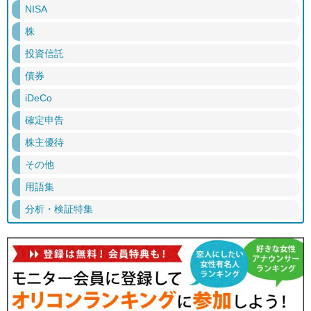
NISA
株
投資信託
債券
iDeCo
確定申告
株主優待
その他
用語集
分析・検証特集