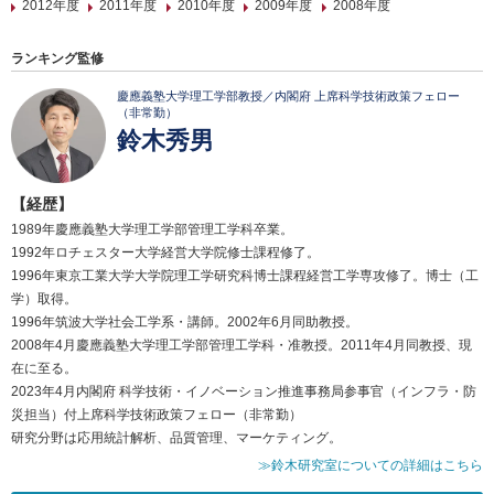
2012年度
2011年度
2010年度
2009年度
2008年度
ランキング監修
慶應義塾大学理工学部教授／内閣府 上席科学技術政策フェロー
（非常勤）
鈴木秀男
【経歴】
1989年慶應義塾大学理工学部管理工学科卒業。
1992年ロチェスター大学経営大学院修士課程修了。
1996年東京工業大学大学院理工学研究科博士課程経営工学専攻修了。博士（工
学）取得。
1996年筑波大学社会工学系・講師。2002年6月同助教授。
2008年4月慶應義塾大学理工学部管理工学科・准教授。2011年4月同教授、現
在に至る。
2023年4月内閣府 科学技術・イノベーション推進事務局参事官（インフラ・防
災担当）付上席科学技術政策フェロー（非常勤）
研究分野は応用統計解析、品質管理、マーケティング。
≫鈴木研究室についての詳細はこちら