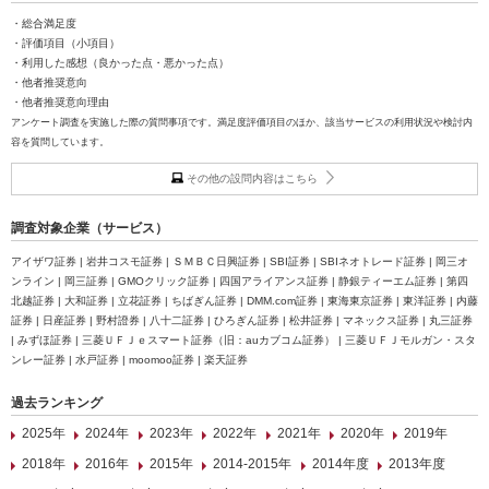
・総合満足度
・評価項目（小項目）
・利用した感想（良かった点・悪かった点）
・他者推奨意向
・他者推奨意向理由
アンケート調査を実施した際の質問事項です。満足度評価項目のほか、該当サービスの利用状況や検討内
容を質問しています。
その他の設問内容はこちら
調査対象企業（サービス）
アイザワ証券 | 岩井コスモ証券 | ＳＭＢＣ日興証券 | SBI証券 | SBIネオトレード証券 | 岡三オ
ンライン | 岡三証券 | GMOクリック証券 | 四国アライアンス証券 | 静銀ティーエム証券 | 第四
北越証券 | 大和証券 | 立花証券 | ちばぎん証券 | DMM.com証券 | 東海東京証券 | 東洋証券 | 内藤
証券 | 日産証券 | 野村證券 | 八十二証券 | ひろぎん証券 | 松井証券 | マネックス証券 | 丸三証券
| みずほ証券 | 三菱ＵＦＪｅスマート証券（旧：auカブコム証券） | 三菱ＵＦＪモルガン・スタ
ンレー証券 | 水戸証券 | moomoo証券 | 楽天証券
過去ランキング
2025年
2024年
2023年
2022年
2021年
2020年
2019年
2018年
2016年
2015年
2014-2015年
2014年度
2013年度