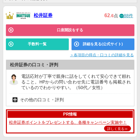
マネックス証券
4位
6位
3位
松井証券
62
.6
点
88件
SBI証券
公式サイト
2位
2位
1位
口座開設をする
GMOクリック証
5位
5位
4位
手数料一覧
詳細を見る(公式サイト)
券
＞各項目の得点・口コミの詳細を見る
岡三オンライン
8位
9位
7位
松井証券の口コミ・評判
みずほ証券
14位
ー
ー
電話応対が丁寧で親身に話をしてくれて安心できて頼れ
ること。HPからの問い合わせ先に電話番号も掲載され
ているのでわかりやすい。（50代／女性）
その他の口コミ・評判
PR情報
松井証券ポイントをプレゼントする、各種キャンペーン実施中！
詳しく見る≫