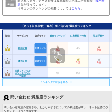
開されており、データ監修は慶應義塾大学理工学部教授・
鈴木秀
男
氏が行っています。
オリコンのランキングの概要については
こちら
。
【ネット証券 比較一覧表】問い合わせ 満足度ランキング
順位
サービス名
公式サイト
総合ランキング
口座開設・特典
取引手数料
松井証券
公式サイト
4位
3位
3位
楽天証券
公式サイト
1位
1位
2位
三菱ＵＦＪモル
ガン・スタンレ
8位
10位
ー
ー証券
ランキングの続きを見る
野村證券
12位
ー
ー
問い合わせ 満足度ランキング
岩井コスモ証券
13位
ー
9位
問い合わせ方法の充実さや、わかりやすさについての満足度が高い、ネット証券のラ
大和証券
10位
ー
ー
ンキング・口コミ情報です。