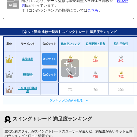
開されており、データ監修は慶應義塾大学理工学部教授・
鈴木秀
男
氏が行っています。
オリコンのランキングの概要については
こちら
。
【ネット証券 比較一覧表】スイングトレード 満足度ランキング
順位
サービス名
公式サイト
総合ランキング
口座開設・特典
取引手数料
楽天証券
公式サイト
1位
1位
2位
SBI証券
公式サイト
2位
2位
1位
ＳＭＢＣ日興証
7位
7位
10位
券
ランキングの続きを見る
松井証券
公式サイト
4位
3位
3位
スイングトレード 満足度ランキング
大和証券
10位
ー
ー
主な投資スタイルがスイングトレードのユーザーが選んだ、満足度が高いネット証券
マネックス証券
4位
6位
のランキング・口コミ情報です。
3位