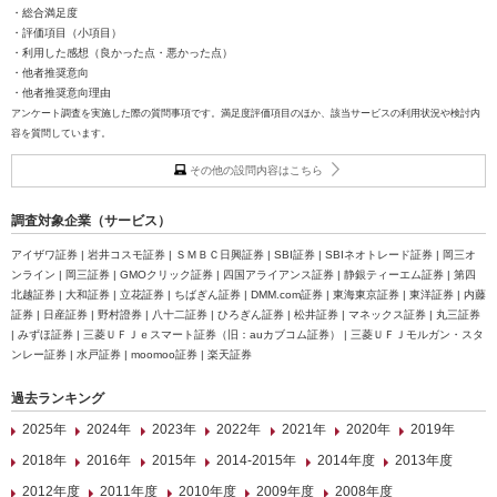
・総合満足度
・評価項目（小項目）
・利用した感想（良かった点・悪かった点）
・他者推奨意向
・他者推奨意向理由
アンケート調査を実施した際の質問事項です。満足度評価項目のほか、該当サービスの利用状況や検討内
容を質問しています。
その他の設問内容はこちら
調査対象企業（サービス）
アイザワ証券 | 岩井コスモ証券 | ＳＭＢＣ日興証券 | SBI証券 | SBIネオトレード証券 | 岡三オ
ンライン | 岡三証券 | GMOクリック証券 | 四国アライアンス証券 | 静銀ティーエム証券 | 第四
北越証券 | 大和証券 | 立花証券 | ちばぎん証券 | DMM.com証券 | 東海東京証券 | 東洋証券 | 内藤
証券 | 日産証券 | 野村證券 | 八十二証券 | ひろぎん証券 | 松井証券 | マネックス証券 | 丸三証券
| みずほ証券 | 三菱ＵＦＪｅスマート証券（旧：auカブコム証券） | 三菱ＵＦＪモルガン・スタ
ンレー証券 | 水戸証券 | moomoo証券 | 楽天証券
過去ランキング
2025年
2024年
2023年
2022年
2021年
2020年
2019年
2018年
2016年
2015年
2014-2015年
2014年度
2013年度
2012年度
2011年度
2010年度
2009年度
2008年度