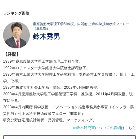
ランキング監修
慶應義塾大学理工学部教授／内閣府 上席科学技術政策フェロー
（非常勤）
鈴木秀男
【経歴】
1989年慶應義塾大学理工学部管理工学科卒業。
1992年ロチェスター大学経営大学院修士課程修了。
1996年東京工業大学大学院理工学研究科博士課程経営工学専攻修了。博士（工
学）取得。
1996年筑波大学社会工学系・講師。2002年6月同助教授。
2008年4月慶應義塾大学理工学部管理工学科・准教授。2011年4月同教授、現
在に至る。
2023年4月内閣府 科学技術・イノベーション推進事務局参事官（インフラ・防
災担当）付上席科学技術政策フェロー（非常勤）
研究分野は応用統計解析、品質管理、マーケティング。
≫鈴木研究室についての詳細はこちら