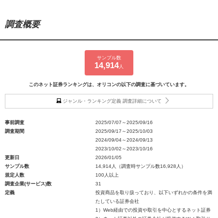
調査概要
サンプル数
14,914
人
このネット証券ランキングは、オリコンの以下の調査に基づいています。
ジャンル・ランキング定義 調査詳細について
事前調査
2025/07/07～2025/09/16
調査期間
2025/09/17～2025/10/03
2024/09/04～2024/09/13
2023/10/02～2023/10/16
更新日
2026/01/05
サンプル数
14,914人（調査時サンプル数16,928人）
規定人数
100人以上
調査企業(サービス)数
31
定義
投資商品を取り扱っており、以下いずれかの条件を満
たしている証券会社
1）Web経由での投資や取引を中心とするネット証券