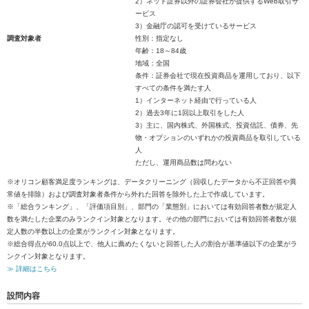
2）ネット証券以外の証券会社が提供するWeb取引サ
ービス
3）金融庁の認可を受けているサービス
調査対象者
性別：指定なし
年齢：18～84歳
地域：全国
条件：証券会社で現在投資商品を運用しており、以下
すべての条件を満たす人
1）インターネット経由で行っている人
2）過去3年に1回以上取引をした人
3）主に、国内株式、外国株式、投資信託、債券、先
物・オプションのいずれかの投資商品を取引している
人
ただし、運用商品数は問わない
※オリコン顧客満足度ランキングは、データクリーニング（回収したデータから不正回答や異
常値を排除）および調査対象者条件から外れた回答を除外した上で作成しています。
※「総合ランキング」、「評価項目別」、部門の「業態別」においては有効回答者数が規定人
数を満たした企業のみランクイン対象となります。その他の部門においては有効回答者数が規
定人数の半数以上の企業がランクイン対象となります。
※総合得点が60.0点以上で、他人に薦めたくないと回答した人の割合が基準値以下の企業がラ
ンクイン対象となります。
≫ 詳細はこちら
設問内容