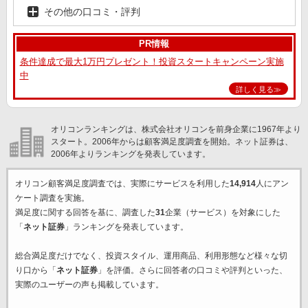
その他の口コミ・評判
PR情報
条件達成で最大1万円プレゼント！投資スタートキャンペーン実施
中
詳しく見る≫
オリコンランキングは、株式会社オリコンを前身企業に1967年より
スタート。2006年からは顧客満足度調査を開始。ネット証券は、
2006年よりランキングを発表しています。
オリコン顧客満足度調査では、実際にサービスを利用した
14,914
人にアン
ケート調査を実施。
満足度に関する回答を基に、調査した
31
企業（サービス）を対象にした
「
ネット証券
」ランキングを発表しています。
総合満足度だけでなく、投資スタイル、運用商品、利用形態など様々な切
り口から「
ネット証券
」を評価。さらに回答者の口コミや評判といった、
実際のユーザーの声も掲載しています。