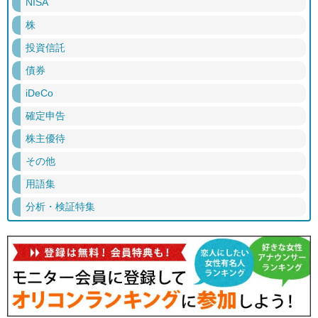
NISA
株
投資信託
債券
iDeCo
確定申告
株主優待
その他
用語集
分析・検証特集