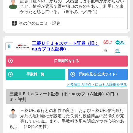
証券口座への（からの）入出金には手数料がかからない
こと。情報が豊富で野村独自のものもあり、利用して良
かったと感じている。（60代以上／男性）
その他の口コミ・評判
85
65
.7
三菱ＵＦＪｅスマート証券（旧：
auカブコム証券）
点
件
口座開設をする
手数料一覧
詳細を見る(公式サイト)
＞各項目の得点・口コミの詳細を見る
三菱ＵＦＪｅスマート証券（旧：auカブコム証券）の口コ
ミ・評判
三菱UFJ銀行との相性の良さ。および三菱UFJ信託銀行
系列の運用会社が設定した良質な投信商品の品揃えが充
実している点。また、手数料体系も明瞭かつ良心的であ
る点。（40代／男性）