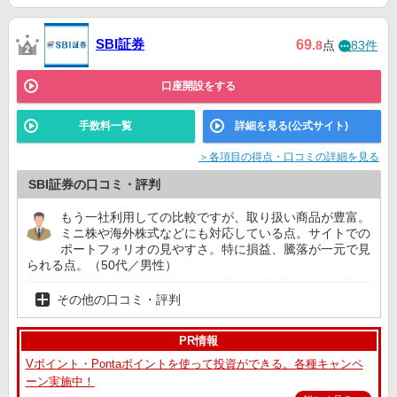
SBI証券
69
.8
点
83件
口座開設をする
手数料一覧
詳細を見る(公式サイト)
＞各項目の得点・口コミの詳細を見る
SBI証券の口コミ・評判
もう一社利用しての比較ですが、取り扱い商品が豊富。
ミニ株や海外株式などにも対応している点。サイトでの
ポートフォリオの見やすさ。特に損益、騰落が一元で見
られる点。（50代／男性）
その他の口コミ・評判
PR情報
Vポイント・Pontaポイントを使って投資ができる。各種キャンペ
ーン実施中！