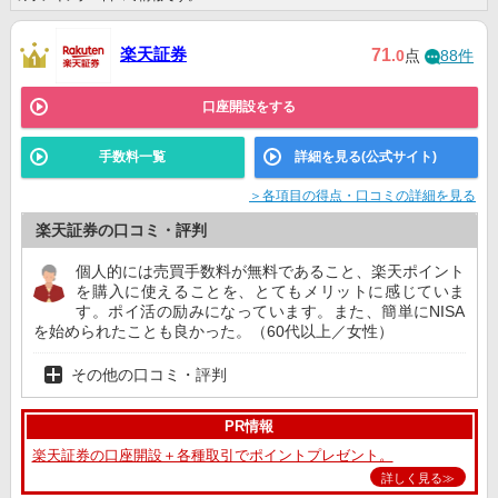
野村證券
12位
ー
ー
楽天証券
71
.0
点
88件
三菱ＵＦＪｅス
マート証券
公式サイト
6位
6位
8位
口座開設をする
（旧：auカブコ
ム証券）
手数料一覧
詳細を見る(公式サイト)
＞各項目の得点・口コミの詳細を見る
楽天証券の口コミ・評判
個人的には売買手数料が無料であること、楽天ポイント
を購入に使えることを、とてもメリットに感じていま
す。ポイ活の励みになっています。また、簡単にNISA
を始められたことも良かった。（60代以上／女性）
その他の口コミ・評判
PR情報
楽天証券の口座開設＋各種取引でポイントプレゼント。
詳しく見る≫