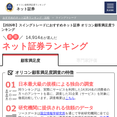
オリコン顧客満足度ランキング
ネット証券
おすすめのネット証券ランキング・比較
スイングトレード
【2026年】スイングトレードにおすすめネット証券 オリコン顧客満足度ラ
ンキング
14,914
最
新
／
／
名が選んだ
ネット証券ランキング
顧客満足度
専門家評価
オリコン顧客満足度調査の特徴
日本最大級の規模による独自の調査
同ランキングは、実際にサービスを利用した14,914名の消費者の
方々のアンケートを基に、調査した31企業（サービス）を対象に
徹底比較しています。調査概要は
こちら
。
研究機関に提供される信頼のデータ
ソースデータは
国立情報学研究所
を通じて学術研究機関に全て公