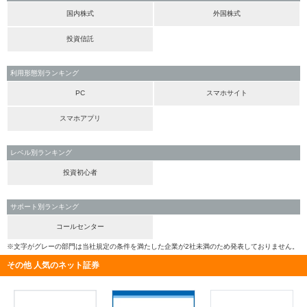
国内株式
外国株式
投資信託
利用形態別ランキング
PC
スマホサイト
スマホアプリ
レベル別ランキング
投資初心者
サポート別ランキング
コールセンター
※文字がグレーの部門は当社規定の条件を満たした企業が2社未満のため発表しておりません。
その他 人気のネット証券