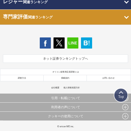
レジャー
関連ランキング
専門家評価
関連ランキング
ネット証券ランキングトップへ
オリコン顧客満足度調査とは
調査方法
掲載規約
お問い合わせ
会社概要
個人情報保護方針
Top
引用・転載について
利用者の声について
当サイトで公開されている情報（文字、写真、イラスト、画像データ等）及びこれらの配置・
編集および構造などについての著作権は株式会社oricon MEに帰属しております。
クッキーの使用について
当サイトに掲載している内容はすべてサービスの利用者が提出された見解・感想です。
これらの情報を権利者の許可なく無断転載・複製などの二次利用を行うことは固く禁じており
弊社が内容について正確性を含め一切保証するものではありません。
ます。
このサイトでは Cookie を使用して、ユーザーに合わせたコンテンツや広告の表示、ソーシャル
© oricon ME inc.
弊社の見解・ 意見ではないことをご理解いただいた上でご覧ください。