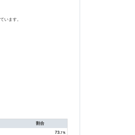
ています。
割合
73
.7％