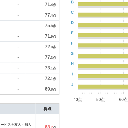
B
71
-
.4
点
C
77
-
.4
点
D
75
-
.8
点
E
71
-
.9
点
F
72
-
.0
点
G
77
-
.3
点
H
73
-
.1
点
I
72
-
.1
点
J
69
-
.8
点
40点
50点
60点
得点
サービスを友人・知人
68
.7
点