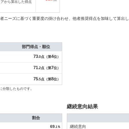
コアから算出した得点
者ニーズに基づく重要度の掛け合わせ、他者推奨得点を加味して算出し
部門得点・順位
73
4
.0点（第
位）
71
7
.2点（第
位）
75
8
.5点（第
位）
に分類したものです。
継続意向結果
割合
69
継続意向
.1％