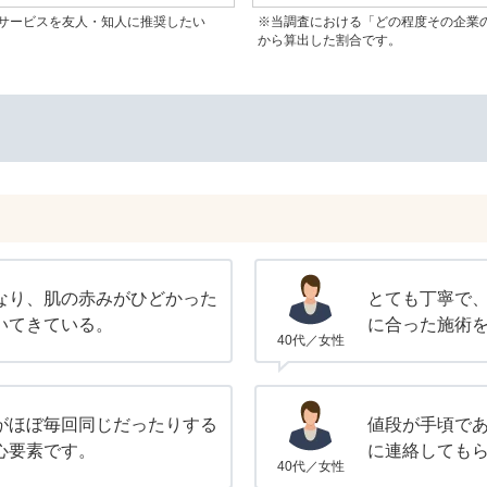
サービスを友人・知人に推奨したい
※当調査における「どの程度その企業
から算出した割合です。
なり、肌の赤みがひどかった
とても丁寧で
いてきている。
に合った施術
40代／女性
がほぼ毎回同じだったりする
値段が手頃で
心要素です。
に連絡しても
40代／女性