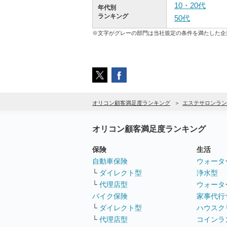
10・20代
年代別
ランキング
50代
※文字がグレーの部門は当社規定の条件を満たした企
オリコン顧客満足度ランキング
エステサロンラン
オリコン顧客満足度ランキング
保険
生活
自動車保険
ウォータ
└
ダイレクト型
浄水型
└
代理店型
ウォータ
バイク保険
家事代行
└
ダイレクト型
ハウスク
└
代理店型
コインラ