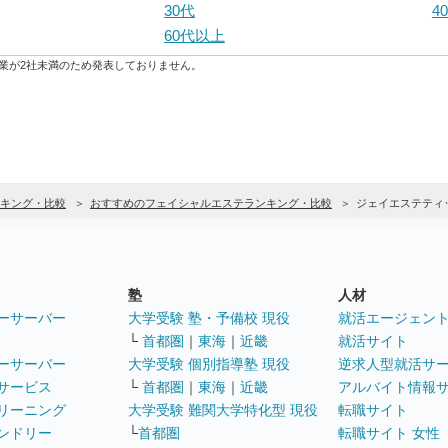
30代
4
60代以上
業が2社未満のため発表しておりません。
キング・比較
おすすめのフェイシャルエステランキング・比較
ジェイエステティ
塾
人材
ーサーバー
大学受験 塾・予備校 現役
就活エージェン
└
首都圏
｜
東海
｜
近畿
就活サイト
ーサーバー
大学受験 個別指導塾 現役
逆求人型就活サ
サービス
└
首都圏
｜
東海
｜
近畿
アルバイト情報
リーニング
大学受験 難関大学特化型 現役
転職サイト
ンドリー
└
首都圏
転職サイト 女性