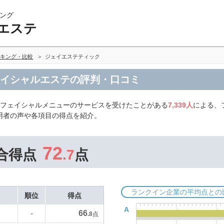
ング
エステ
キング・比較
ジェイエステティック
ェイシャルエステの評判・口コミ
、フェイシャルメニューのサービスを受けたことがある
7,339人
による、
用者の声や各項目の得点を紹介。
72
合得点
.7
点
ランクイン企業の平均点との
順位
得点
A
66
-
.8
点