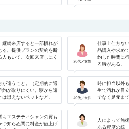
、継続来店すると一部慣れが
仕事上仕方な
じる。提供プランの契約を断
品購入や求め
る人もいて、次回来店しにく
約した時間に行
20代／女性
る時がある。
方が違うこと。（定期的に通
時に担当以外
予約が取りにくい。駅から遠
生で汚れが目
とは思えないベットなど。
でなく足元ま
40代／女性
質もエステティシャンの質も
人によって施
かつ知らぬ間に料金が値上げ
ある程度の統