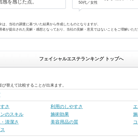
信感を感じた点。
50代／女性
タは、当社の調査に基づいた結果から作成したものとなりますが、
用者が提出された見解・感想となっており、当社の見解・意見ではないことをご理解いただ
フェイシャルエステランキング トップへ
並び替えて比較することが出来ます。
グ
やすさ
利用のしやすさ
エ
ャンのスキル
施術効果
施
気・清潔さ
美容用品の質
コ
ビス