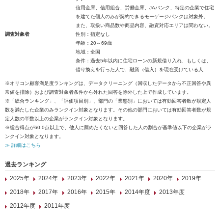
信用金庫、信用組合、労働金庫、JAバンク、特定の企業で住宅
を建てた個人のみが契約できるモーゲージバンクは対象外。
また、取扱い商品数や商品内容、融資対応エリアは問わない。
調査対象者
性別：指定なし
年齢：20～69歳
地域：全国
条件：過去5年以内に住宅ローンの新規借り入れ、もしくは、
借り換えを行った人で、融資（借入）を現在受けている人
※オリコン顧客満足度ランキングは、データクリーニング（回収したデータから不正回答や異
常値を排除）および調査対象者条件から外れた回答を除外した上で作成しています。
※「総合ランキング」、「評価項目別」、部門の「業態別」においては有効回答者数が規定人
数を満たした企業のみランクイン対象となります。その他の部門においては有効回答者数が規
定人数の半数以上の企業がランクイン対象となります。
※総合得点が60.0点以上で、他人に薦めたくないと回答した人の割合が基準値以下の企業がラ
ンクイン対象となります。
≫ 詳細はこちら
過去ランキング
2025年
2024年
2023年
2022年
2021年
2020年
2019年
2018年
2017年
2016年
2015年
2014年度
2013年度
2012年度
2011年度