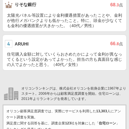
りそな銀行
68
.3
点
太陽光パネル等設置により金利優遇措置があったことや、金利
が他行メガバンクよりも低かったこと。特に、頭金が少なくて
も金利の優遇措置が大きかった。（40代／男性）
66
ARUHI
.8
点
住宅購入金額に対していくらおさめたかによって金利が異なっ
てくるという設定があってよかった。担当の方も真面目な感じ
の人でよかったと思う。（40代／女性）
オリコンランキングは、株式会社オリコンを前身企業に1967年より
スタート。2006年からは顧客満足度調査を開始。住宅ローンは、
2011年よりランキングを発表しています。
オリコン顧客満足度調査では、実際にサービスを利用した
13,303
人にアン
ケート調査を実施。
満足度に関する回答を基に、調査企業
123
社を対象にした「
住宅ローン
」