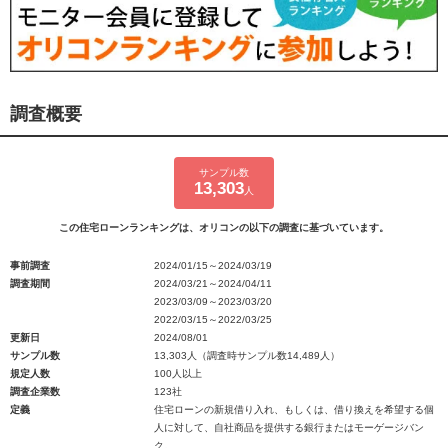
調査概要
サンプル数
13,303
人
この住宅ローンランキングは、オリコンの以下の調査に基づいています。
事前調査
2024/01/15～2024/03/19
調査期間
2024/03/21～2024/04/11
2023/03/09～2023/03/20
2022/03/15～2022/03/25
更新日
2024/08/01
サンプル数
13,303人（調査時サンプル数14,489人）
規定人数
100人以上
調査企業数
123社
定義
住宅ローンの新規借り入れ、もしくは、借り換えを希望する個
人に対して、自社商品を提供する銀行またはモーゲージバン
ク。