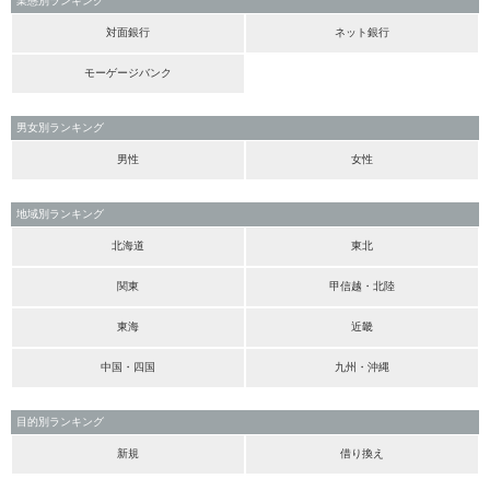
業態別ランキング
対面銀行
ネット銀行
モーゲージバンク
男女別ランキング
男性
女性
地域別ランキング
北海道
東北
関東
甲信越・北陸
東海
近畿
中国・四国
九州・沖縄
目的別ランキング
新規
借り換え