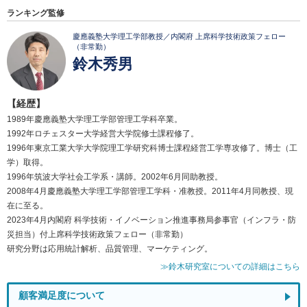
ランキング監修
慶應義塾大学理工学部教授／内閣府 上席科学技術政策フェロー
（非常勤）
鈴木秀男
【経歴】
1989年慶應義塾大学理工学部管理工学科卒業。
1992年ロチェスター大学経営大学院修士課程修了。
1996年東京工業大学大学院理工学研究科博士課程経営工学専攻修了。博士（工
学）取得。
1996年筑波大学社会工学系・講師。2002年6月同助教授。
2008年4月慶應義塾大学理工学部管理工学科・准教授。2011年4月同教授、現
在に至る。
2023年4月内閣府 科学技術・イノベーション推進事務局参事官（インフラ・防
災担当）付上席科学技術政策フェロー（非常勤）
研究分野は応用統計解析、品質管理、マーケティング。
≫鈴木研究室についての詳細はこちら
顧客満足度について