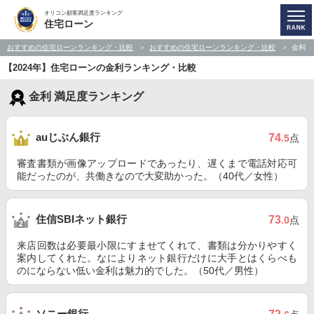
オリコン顧客満足度ランキング
住宅ローン
おすすめの住宅ローンランキング・比較
おすすめの住宅ローンランキング・比較
金利
【2024年】住宅ローンの金利ランキング・比較
金利 満足度ランキング
auじぶん銀行
74
.5
点
審査書類が画像アップロードであったり、遅くまで電話対応可
能だったのが、共働きなので大変助かった。（40代／女性）
住信SBIネット銀行
73
.0
点
来店回数は必要最小限にすませてくれて、書類は分かりやすく
案内してくれた。なによりネット銀行だけに大手とはくらべも
のにならない低い金利は魅力的でした。（50代／男性）
ソニー銀行