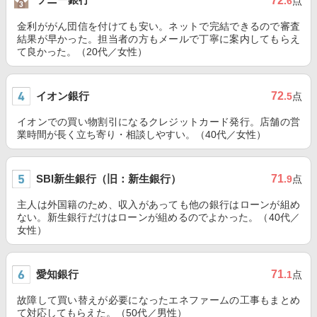
72
.6
点
金利ががん団信を付けても安い。ネットで完結できるので審査
結果が早かった。担当者の方もメールで丁寧に案内してもらえ
て良かった。（20代／女性）
イオン銀行
72
.5
点
イオンでの買い物割引になるクレジットカード発行。店舗の営
業時間が長く立ち寄り・相談しやすい。（40代／女性）
SBI新生銀行（旧：新生銀行）
71
.9
点
主人は外国籍のため、収入があっても他の銀行はローンが組め
ない。新生銀行だけはローンが組めるのでよかった。（40代／
女性）
愛知銀行
71
.1
点
故障して買い替えが必要になったエネファームの工事もまとめ
て対応してもらえた。（50代／男性）