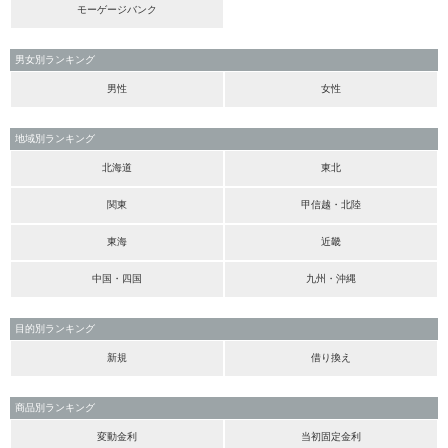
モーゲージバンク
男女別ランキング
男性
女性
地域別ランキング
北海道
東北
関東
甲信越・北陸
東海
近畿
中国・四国
九州・沖縄
目的別ランキング
新規
借り換え
商品別ランキング
変動金利
当初固定金利