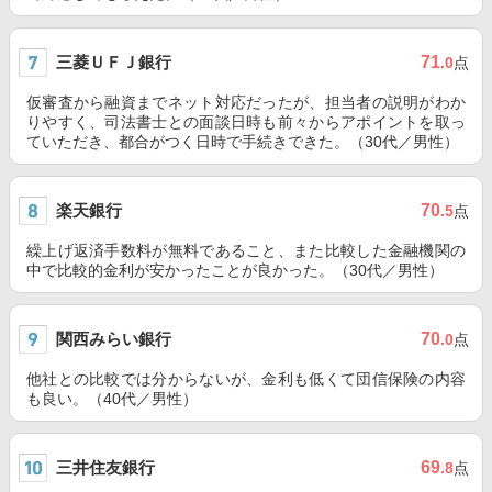
三菱ＵＦＪ銀行
71
.0
点
仮審査から融資までネット対応だったが、担当者の説明がわか
りやすく、司法書士との面談日時も前々からアポイントを取っ
ていただき、都合がつく日時で手続きできた。（30代／男性）
楽天銀行
70
.5
点
繰上げ返済手数料が無料であること、また比較した金融機関の
中で比較的金利が安かったことが良かった。（30代／男性）
関西みらい銀行
70
.0
点
他社との比較では分からないが、金利も低くて団信保険の内容
も良い。（40代／男性）
三井住友銀行
69
.8
点