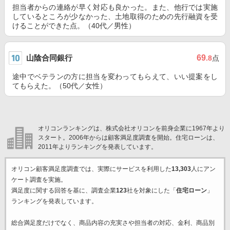
担当者からの連絡が早く対応も良かった。また、他行では実施
しているところが少なかった、土地取得のための先行融資を受
けることができた点。（40代／男性）
山陰合同銀行
69
.8
点
途中でベテランの方に担当を変わってもらえて、いい提案をし
てもらえた。（50代／女性）
オリコンランキングは、株式会社オリコンを前身企業に1967年より
スタート。2006年からは顧客満足度調査を開始。住宅ローンは、
2011年よりランキングを発表しています。
オリコン顧客満足度調査では、実際にサービスを利用した
13,303
人にアン
ケート調査を実施。
満足度に関する回答を基に、調査企業
123
社を対象にした「
住宅ローン
」
ランキングを発表しています。
総合満足度だけでなく、商品内容の充実さや担当者の対応、金利、商品別