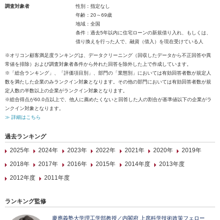
調査対象者
性別：指定なし
年齢：20～69歳
地域：全国
条件：過去5年以内に住宅ローンの新規借り入れ、もしくは、
借り換えを行った人で、融資（借入）を現在受けている人
※オリコン顧客満足度ランキングは、データクリーニング（回収したデータから不正回答や異
常値を排除）および調査対象者条件から外れた回答を除外した上で作成しています。
※「総合ランキング」、「評価項目別」、部門の「業態別」においては有効回答者数が規定人
数を満たした企業のみランクイン対象となります。その他の部門においては有効回答者数が規
定人数の半数以上の企業がランクイン対象となります。
※総合得点が60.0点以上で、他人に薦めたくないと回答した人の割合が基準値以下の企業がラ
ンクイン対象となります。
≫ 詳細はこちら
過去ランキング
2025年
2024年
2023年
2022年
2021年
2020年
2019年
2018年
2017年
2016年
2015年
2014年度
2013年度
2012年度
2011年度
ランキング監修
慶應義塾大学理工学部教授／内閣府 上席科学技術政策フェロー