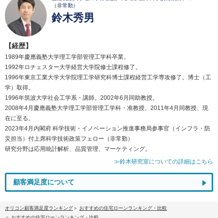
（非常勤）
鈴木秀男
【経歴】
1989年慶應義塾大学理工学部管理工学科卒業。
1992年ロチェスター大学経営大学院修士課程修了。
1996年東京工業大学大学院理工学研究科博士課程経営工学専攻修了。博士（工
学）取得。
1996年筑波大学社会工学系・講師。2002年6月同助教授。
2008年4月慶應義塾大学理工学部管理工学科・准教授。2011年4月同教授、現
在に至る。
2023年4月内閣府 科学技術・イノベーション推進事務局参事官（インフラ・防
災担当）付上席科学技術政策フェロー（非常勤）
研究分野は応用統計解析、品質管理、マーケティング。
≫鈴木研究室についての詳細はこちら
顧客満足度について
オリコン顧客満足度ランキング
おすすめの住宅ローンランキング・比較
おすすめの住宅ローンランキング・比較