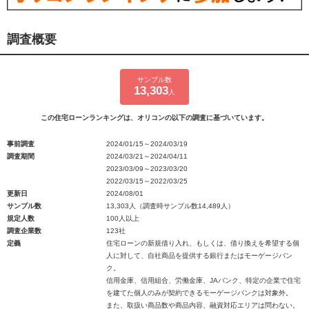
調査概要
サンプル数
13,303
人
この住宅ローンランキングは、オリコンの以下の調査に基づいています。
事前調査
2024/01/15～2024/03/19
調査期間
2024/03/21～2024/04/11
2023/03/09～2023/03/20
2022/03/15～2022/03/25
更新日
2024/08/01
サンプル数
13,303人（調査時サンプル数14,489人）
規定人数
100人以上
調査企業数
123社
定義
住宅ローンの新規借り入れ、もしくは、借り換えを希望する個
人に対して、自社商品を提供する銀行またはモーゲージバン
ク。
信用金庫、信用組合、労働金庫、JAバンク、特定の企業で住宅
を建てた個人のみが契約できるモーゲージバンクは対象外。
また、取扱い商品数や商品内容、融資対応エリアは問わない。