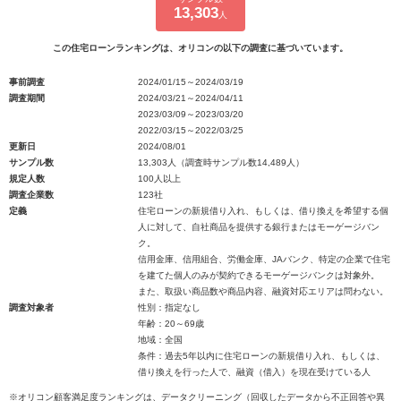
13,303
人
この住宅ローンランキングは、オリコンの以下の調査に基づいています。
事前調査
2024/01/15～2024/03/19
調査期間
2024/03/21～2024/04/11
2023/03/09～2023/03/20
2022/03/15～2022/03/25
更新日
2024/08/01
サンプル数
13,303人（調査時サンプル数14,489人）
規定人数
100人以上
調査企業数
123社
定義
住宅ローンの新規借り入れ、もしくは、借り換えを希望する個
人に対して、自社商品を提供する銀行またはモーゲージバン
ク。
信用金庫、信用組合、労働金庫、JAバンク、特定の企業で住宅
を建てた個人のみが契約できるモーゲージバンクは対象外。
また、取扱い商品数や商品内容、融資対応エリアは問わない。
調査対象者
性別：指定なし
年齢：20～69歳
地域：全国
条件：過去5年以内に住宅ローンの新規借り入れ、もしくは、
借り換えを行った人で、融資（借入）を現在受けている人
※オリコン顧客満足度ランキングは、データクリーニング（回収したデータから不正回答や異