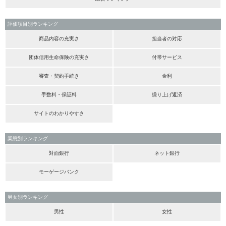
評価項目別ランキング
商品内容の充実さ
担当者の対応
団体信用生命保険の充実さ
付帯サービス
審査・契約手続き
金利
手数料・保証料
繰り上げ返済
サイトのわかりやすさ
業態別ランキング
対面銀行
ネット銀行
モーゲージバンク
男女別ランキング
男性
女性