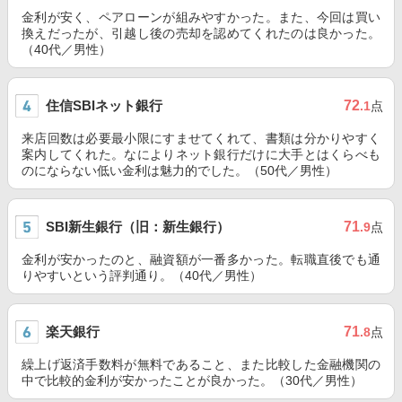
金利が安く、ペアローンが組みやすかった。また、今回は買い
換えだったが、引越し後の売却を認めてくれたのは良かった。
（40代／男性）
住信SBIネット銀行
72
.1
点
来店回数は必要最小限にすませてくれて、書類は分かりやすく
案内してくれた。なによりネット銀行だけに大手とはくらべも
のにならない低い金利は魅力的でした。（50代／男性）
SBI新生銀行（旧：新生銀行）
71
.9
点
金利が安かったのと、融資額が一番多かった。転職直後でも通
りやすいという評判通り。（40代／男性）
楽天銀行
71
.8
点
繰上げ返済手数料が無料であること、また比較した金融機関の
中で比較的金利が安かったことが良かった。（30代／男性）