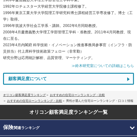
1992年ロチェスター大学経営大学院修士課程修了。
1996年東京工業大学大学院理工学研究科博士課程経営工学専攻修了。博士（工
学）取得。
1996年筑波大学社会工学系・講師。2002年6月同助教授。
2008年4月慶應義塾大学理工学部管理工学科・准教授。2011年4月同教授、現
在に至る。
2023年4月内閣府 科学技術・イノベーション推進事務局参事官（インフラ・防
災担当）付上席科学技術政策フェロー（非常勤）
研究分野は応用統計解析、品質管理、マーケティング。
≫鈴木研究室についての詳細はこちら
顧客満足度について
オリコン顧客満足度ランキング
おすすめの住宅ローンランキング・比較
おすすめの住宅ローンランキング・比較
男性が選んだ住宅ローンランキング・口コミ情報
オリコン顧客満足度
ランキング一覧
保険
関連ランキング