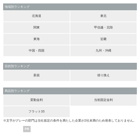
地域別ランキング
北海道
東北
関東
甲信越・北陸
東海
近畿
中国・四国
九州・沖縄
目的別ランキング
新規
借り換え
商品別ランキング
変動金利
当初固定金利
フラット35
※文字がグレーの部門は当社規定の条件を満たした企業が2社未満のため発表しておりません。
PR