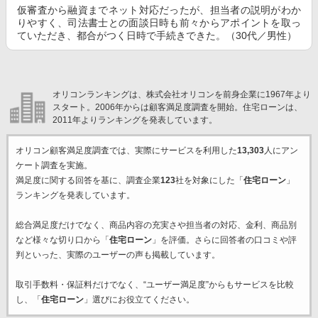
仮審査から融資までネット対応だったが、担当者の説明がわか
りやすく、司法書士との面談日時も前々からアポイントを取っ
ていただき、都合がつく日時で手続きできた。（30代／男性）
オリコンランキングは、株式会社オリコンを前身企業に1967年より
スタート。2006年からは顧客満足度調査を開始。住宅ローンは、
2011年よりランキングを発表しています。
オリコン顧客満足度調査では、実際にサービスを利用した
13,303
人にアン
ケート調査を実施。
満足度に関する回答を基に、調査企業
123
社を対象にした「
住宅ローン
」
ランキングを発表しています。
総合満足度だけでなく、商品内容の充実さや担当者の対応、金利、商品別
など様々な切り口から「
住宅ローン
」を評価。さらに回答者の口コミや評
判といった、実際のユーザーの声も掲載しています。
取引手数料・保証料だけでなく、“ユーザー満足度”からもサービスを比較
し、「
住宅ローン
」選びにお役立てください。