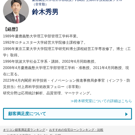
（非常勤）
鈴木秀男
【経歴】
1989年慶應義塾大学理工学部管理工学科卒業。
1992年ロチェスター大学経営大学院修士課程修了。
1996年東京工業大学大学院理工学研究科博士課程経営工学専攻修了。博士（工
学）取得。
1996年筑波大学社会工学系・講師。2002年6月同助教授。
2008年4月慶應義塾大学理工学部管理工学科・准教授。2011年4月同教授、現
在に至る。
2023年4月内閣府 科学技術・イノベーション推進事務局参事官（インフラ・防
災担当）付上席科学技術政策フェロー（非常勤）
研究分野は応用統計解析、品質管理、マーケティング。
≫鈴木研究室についての詳細はこちら
顧客満足度について
オリコン顧客満足度ランキング
おすすめの住宅ローンランキング・比較