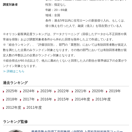
調査対象者
性別：指定なし
年齢：20～69歳
地域：全国
条件：過去5年以内に住宅ローンの新規借り入れ、もしくは、
借り換えを行った人で、融資（借入）を現在受けている人
※オリコン顧客満足度ランキングは、データクリーニング（回収したデータから不正回答や異
常値を排除）および調査対象者条件から外れた回答を除外した上で作成しています。
※「総合ランキング」、「評価項目別」、部門の「業態別」においては有効回答者数が規定人
数を満たした企業のみランクイン対象となります。その他の部門においては有効回答者数が規
定人数の半数以上の企業がランクイン対象となります。
※総合得点が60.0点以上で、他人に薦めたくないと回答した人の割合が基準値以下の企業がラ
ンクイン対象となります。
≫ 詳細はこちら
過去ランキング
2025年
2024年
2023年
2022年
2021年
2020年
2019年
2018年
2017年
2016年
2015年
2014年度
2013年度
2012年度
2011年度
ランキング監修
慶應義塾大学理工学部教授／内閣府 上席科学技術政策フェロー