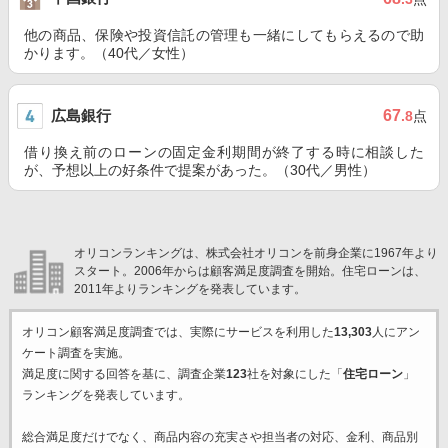
他の商品、保険や投資信託の管理も一緒にしてもらえるので助
かります。（40代／女性）
広島銀行
67
.8
点
借り換え前のローンの固定金利期間が終了する時に相談した
が、予想以上の好条件で提案があった。（30代／男性）
オリコンランキングは、株式会社オリコンを前身企業に1967年より
スタート。2006年からは顧客満足度調査を開始。住宅ローンは、
2011年よりランキングを発表しています。
オリコン顧客満足度調査では、実際にサービスを利用した
13,303
人にアン
ケート調査を実施。
満足度に関する回答を基に、調査企業
123
社を対象にした「
住宅ローン
」
ランキングを発表しています。
総合満足度だけでなく、商品内容の充実さや担当者の対応、金利、商品別