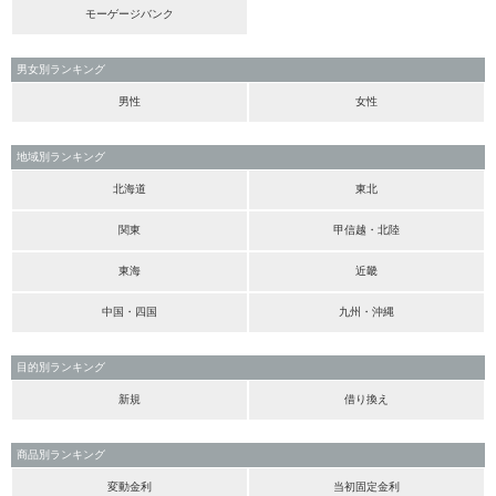
モーゲージバンク
男女別ランキング
男性
女性
地域別ランキング
北海道
東北
関東
甲信越・北陸
東海
近畿
中国・四国
九州・沖縄
目的別ランキング
新規
借り換え
商品別ランキング
変動金利
当初固定金利