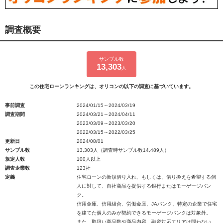
調査概要
サンプル数
13,303
人
この住宅ローンランキングは、オリコンの以下の調査に基づいています。
事前調査
2024/01/15～2024/03/19
調査期間
2024/03/21～2024/04/11
2023/03/09～2023/03/20
2022/03/15～2022/03/25
更新日
2024/08/01
サンプル数
13,303人（調査時サンプル数14,489人）
規定人数
100人以上
調査企業数
123社
定義
住宅ローンの新規借り入れ、もしくは、借り換えを希望する個
人に対して、自社商品を提供する銀行またはモーゲージバン
ク。
信用金庫、信用組合、労働金庫、JAバンク、特定の企業で住宅
を建てた個人のみが契約できるモーゲージバンクは対象外。
また、取扱い商品数や商品内容、融資対応エリアは問わない。