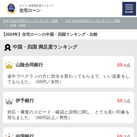
オリコン顧客満足度ランキング
住宅ローン
おすすめの住宅ローンランキング・比較
おすすめの住宅ローンランキング・比較
中国・四国
【2024年】住宅ローンの中国・四国ランキング・比較
中国・四国 満足度ランキング
山陰合同銀行
69
.5
点
途中でベテランの方に担当を変わってもらえて、いい提案をし
てもらえた。（50代／女性）
伊予銀行
69
.1
点
対応・審査のスピード・確認と説明に関し、とても良い印象を
持ちました。（60代以上／男性）
中国銀行
68
.3
点