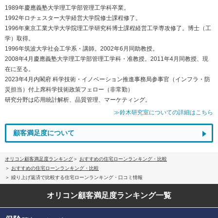
1989年慶應義塾大学理工学部管理工学科卒業。
1992年ロチェスター大学経営大学院修士課程修了。
1996年東京工業大学大学院理工学研究科博士課程経営工学専攻修了。博士（工
学）取得。
1996年筑波大学社会工学系・講師。2002年6月同助教授。
2008年4月慶應義塾大学理工学部管理工学科・准教授。2011年4月同教授、現
在に至る。
2023年4月内閣府 科学技術・イノベーション推進事務局参事官（インフラ・防
災担当）付上席科学技術政策フェロー（非常勤）
研究分野は応用統計解析、品質管理、マーケティング。
≫鈴木研究室についての詳細はこちら
顧客満足度について
オリコン顧客満足度ランキング
おすすめの住宅ローンランキング・比較
おすすめの住宅ローンランキング・比較
繰り上げ返済で比較する住宅ローンランキング・口コミ情報
オリコン顧客満足度
ランキング一覧