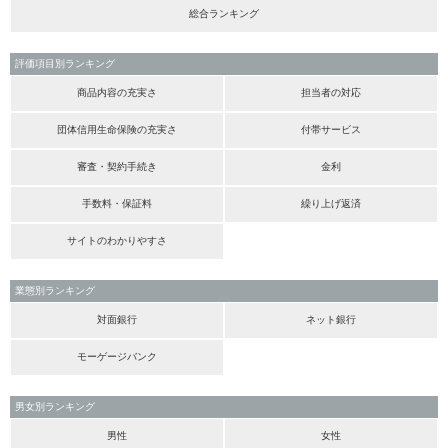
総合ランキング
評価項目別ランキング
商品内容の充実さ
担当者の対応
団体信用生命保険の充実さ
付帯サービス
審査・契約手続き
金利
手数料・保証料
繰り上げ返済
サイトのわかりやすさ
業態別ランキング
対面銀行
ネット銀行
モーゲージバンク
男女別ランキング
男性
女性