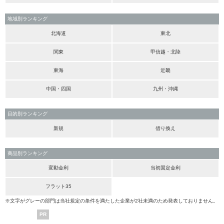
地域別ランキング
北海道
東北
関東
甲信越・北陸
東海
近畿
中国・四国
九州・沖縄
目的別ランキング
新規
借り換え
商品別ランキング
変動金利
当初固定金利
フラット35
※文字がグレーの部門は当社規定の条件を満たした企業が2社未満のため発表しておりません。
PR