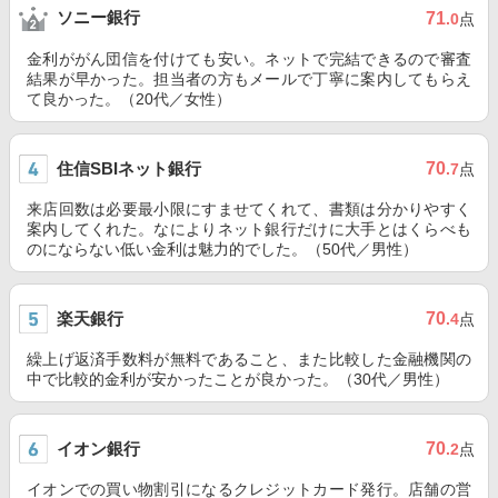
ソニー銀行
71
.0
点
金利ががん団信を付けても安い。ネットで完結できるので審査
結果が早かった。担当者の方もメールで丁寧に案内してもらえ
て良かった。（20代／女性）
住信SBIネット銀行
70
.7
点
来店回数は必要最小限にすませてくれて、書類は分かりやすく
案内してくれた。なによりネット銀行だけに大手とはくらべも
のにならない低い金利は魅力的でした。（50代／男性）
楽天銀行
70
.4
点
繰上げ返済手数料が無料であること、また比較した金融機関の
中で比較的金利が安かったことが良かった。（30代／男性）
イオン銀行
70
.2
点
イオンでの買い物割引になるクレジットカード発行。店舗の営