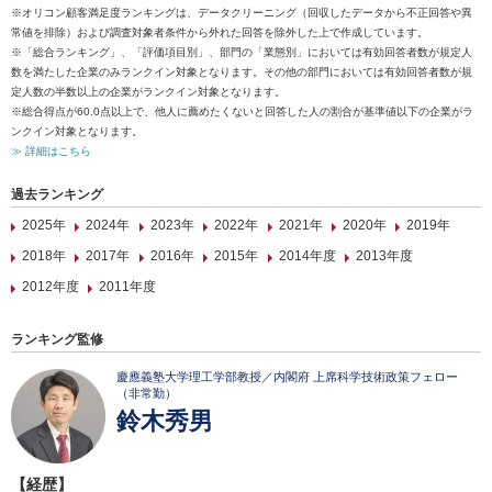
※オリコン顧客満足度ランキングは、データクリーニング（回収したデータから不正回答や異
常値を排除）および調査対象者条件から外れた回答を除外した上で作成しています。
※「総合ランキング」、「評価項目別」、部門の「業態別」においては有効回答者数が規定人
数を満たした企業のみランクイン対象となります。その他の部門においては有効回答者数が規
定人数の半数以上の企業がランクイン対象となります。
※総合得点が60.0点以上で、他人に薦めたくないと回答した人の割合が基準値以下の企業がラ
ンクイン対象となります。
≫ 詳細はこちら
過去ランキング
2025年
2024年
2023年
2022年
2021年
2020年
2019年
2018年
2017年
2016年
2015年
2014年度
2013年度
2012年度
2011年度
ランキング監修
慶應義塾大学理工学部教授／内閣府 上席科学技術政策フェロー
（非常勤）
鈴木秀男
【経歴】