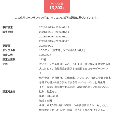
サンプル数
13,303
人
この住宅ローンランキングは、オリコンの以下の調査に基づいています。
事前調査
2024/01/15～2024/03/19
調査期間
2024/03/21～2024/04/11
2023/03/09～2023/03/20
2022/03/15～2022/03/25
更新日
2024/08/01
サンプル数
13,303人（調査時サンプル数14,489人）
規定人数
100人以上
調査企業数
123社
定義
住宅ローンの新規借り入れ、もしくは、借り換えを希望する個
人に対して、自社商品を提供する銀行またはモーゲージバン
ク。
信用金庫、信用組合、労働金庫、JAバンク、特定の企業で住宅
を建てた個人のみが契約できるモーゲージバンクは対象外。
また、取扱い商品数や商品内容、融資対応エリアは問わない。
調査対象者
性別：指定なし
年齢：20～69歳
地域：全国
条件：過去5年以内に住宅ローンの新規借り入れ、もしくは、
借り換えを行った人で、融資（借入）を現在受けている人