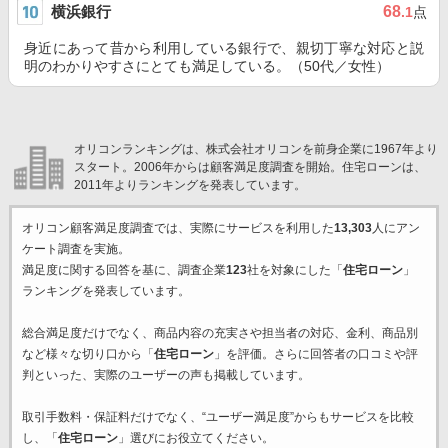
横浜銀行
68
.1
点
身近にあって昔から利用している銀行で、親切丁寧な対応と説
明のわかりやすさにとても満足している。（50代／女性）
オリコンランキングは、株式会社オリコンを前身企業に1967年より
スタート。2006年からは顧客満足度調査を開始。住宅ローンは、
2011年よりランキングを発表しています。
オリコン顧客満足度調査では、実際にサービスを利用した
13,303
人にアン
ケート調査を実施。
満足度に関する回答を基に、調査企業
123
社を対象にした「
住宅ローン
」
ランキングを発表しています。
総合満足度だけでなく、商品内容の充実さや担当者の対応、金利、商品別
など様々な切り口から「
住宅ローン
」を評価。さらに回答者の口コミや評
判といった、実際のユーザーの声も掲載しています。
取引手数料・保証料だけでなく、“ユーザー満足度”からもサービスを比較
し、「
住宅ローン
」選びにお役立てください。