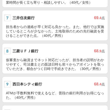
業時間が長く立ち寄り・相談しやすい。（40代／女性）
三井住友銀行
69
.4
点
担当者からの連絡が早く対応も良かった。また、他行では実施
しているところが少なかった、土地取得のための先行融資を受
けることができた点。（40代／男性）
三菱ＵＦＪ銀行
68
.9
点
仮審査から融資までネット対応だったが、担当者の説明がわか
りやすく、司法書士との面談日時も前々からアポイントを取っ
ていただき、都合がつく日時で手続きできた。（30代／男性）
西日本シティ銀行
68
.4
点
ATMが手数料無料で使えるなど、普段の銀行利用がお得になっ
た。（40代／男性）