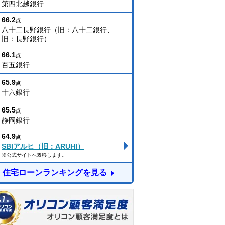
第四北越銀行
66.2
点
八十二長野銀行（旧：八十二銀行、
旧：長野銀行）
66.1
点
百五銀行
65.9
点
十六銀行
65.5
点
静岡銀行
64.9
点
SBIアルヒ（旧：ARUHI）
※公式サイトへ遷移します。
住宅ローンランキングを見る