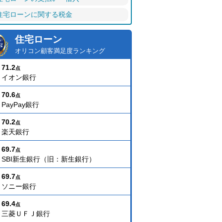
住宅ローンに関する税金
住宅ローン
オリコン顧客満足度ランキング
71.2
点
イオン銀行
70.6
点
PayPay銀行
70.2
点
楽天銀行
69.7
点
SBI新生銀行（旧：新生銀行）
69.7
点
ソニー銀行
69.4
点
三菱ＵＦＪ銀行