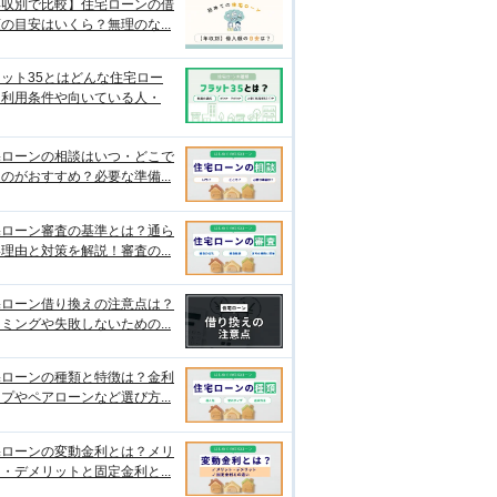
年収別で比較】住宅ローンの借
の目安はいくら？無理のな...
ット35とはどんな住宅ロー
？利用条件や向いている人・
宅ローンの相談はいつ・どこで
のがおすすめ？必要な準備...
宅ローン審査の基準とは？通ら
理由と対策を解説！審査の...
宅ローン借り換えの注意点は？
ミングや失敗しないための...
宅ローンの種類と特徴は？金利
プやペアローンなど選び方...
宅ローンの変動金利とは？メリ
・デメリットと固定金利と...