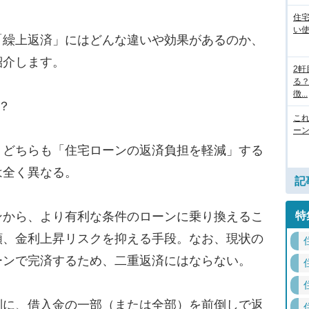
住
い
繰上返済」にはどんな違いや効果があるのか、
紹介します。
2
る
徴...
？
こ
ー
どちらも「住宅ローンの返済負担を軽減」する
は全く異なる。
記
特
ンから、より有利な条件のローンに乗り換えるこ
額、金利上昇リスクを抑える手段。なお、現状の
ーンで完済するため、二重返済にはならない。
別に、借入金の一部（または全部）を前倒しで返