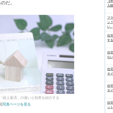
【
るのだ。
入額
フラ
ン
い...
住
する
住
ない
住
タイ
住
タイ
「繰上返済」の違いと効果を紹介する
住
写真ページを見る
ット