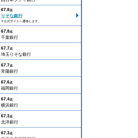
67.8
点
りそな銀行
※公式サイトへ遷移します。
67.8
点
千葉銀行
67.7
点
埼玉りそな銀行
67.7
点
常陽銀行
67.6
点
福岡銀行
67.4
点
横浜銀行
67.3
点
北洋銀行
67.3
点