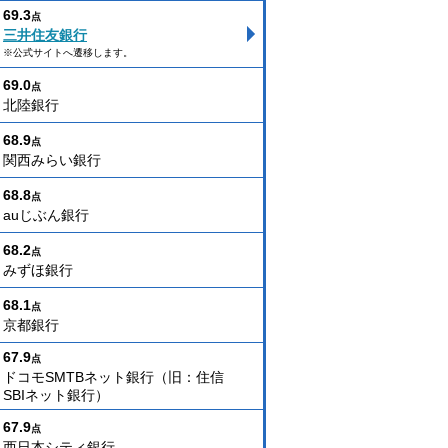
69.3
点
三井住友銀行
※公式サイトへ遷移します。
69.0
点
北陸銀行
68.9
点
関西みらい銀行
68.8
点
auじぶん銀行
68.2
点
みずほ銀行
68.1
点
京都銀行
67.9
点
ドコモSMTBネット銀行（旧：住信
SBIネット銀行）
67.9
点
西日本シティ銀行