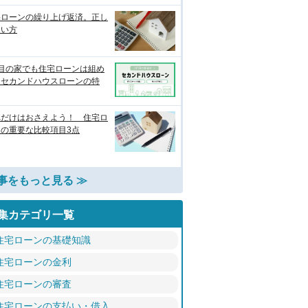
宅ローンの繰り上げ返済。正し
使い方
軒目の家でも住宅ローンは組め
？セカンドハウスローンの特
れだけはおさえよう！ 住宅ロ
ンの重要な比較項目3点
事をもっと見る ≫
集カテゴリ一覧
住宅ローンの基礎知識
住宅ローンの金利
住宅ローンの審査
住宅ローンの支払い・借入