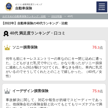
オリコン顧客満足度ランキング
自動車保険
おすすめの自動車保険ランキング・比較
2022年版
40代
【2022年】自動車保険の40代ランキング・比較
40代 満足度ランキング・口コミ
ソニー損害保険
76
.3
点
何年も前にキーレスエントリーの車なのにキー閉じ込めに遭っ
た。こどもがまだ乳児で中にいた。かなり焦ったがソニー損保
に連絡したら2社が駆けつけてくれ、事なきを得た。車内に乳児
がいるのでそうしてくれたとのことで嬉しかった。（40代／女
性）
イーデザイン損害保険
75
.9
点
事故解決に関して、対応や報告が的確でスピーディーであっ
た。他保険会社の保険金額と比べてもとてもリーズナブルで満