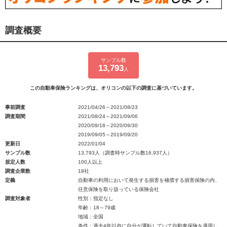
調査概要
サンプル数
13,793
人
この自動車保険ランキングは、オリコンの以下の調査に基づいています。
事前調査
2021/04/26～2021/08/23
調査期間
2021/08/24～2021/09/06
2020/09/18～2020/09/30
2019/09/05～2019/09/20
更新日
2022/01/04
サンプル数
13,793人（調査時サンプル数16,937人）
規定人数
100人以上
調査企業数
18社
定義
自動車の利用において発生する損害を補償する損害保険の内、
任意保険を取り扱っている保険会社
調査対象者
性別：指定なし
年齢：18～79歳
地域：全国
条件：過去4年以内に自分が運転していて自動車保険を適用し