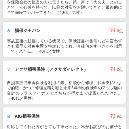
を保険会社の担当の方に伝えたら、第一声で「大丈夫」とのこ
とで、安心感を持って、以降の対応をお願いできた。最終的に
全て保険でカバーできた。（40代／男性）
損保ジャパン
74
.5
点
事故直後の動揺している状況で、保険証書の番号などを言わず
とも素早く対象車両を特定してくれ、今後何をすべきかを指示
してくれた点。（40代／女性）
アクサ損害保険（アクサダイレクト）
74
.2
点
自損事故で車両保険を利用の際、相談から修理、代金支払いま
で的確、かつ、修理見積り額と未来3年間の保険料のアップ額の
合計のプラスマイナスでどちらが得かまで提案いただけた。
（40代／男性）
AIG損害保険
73
.9
点
対応してくれた方がとても丁寧だった。私がお詫びのお菓子と