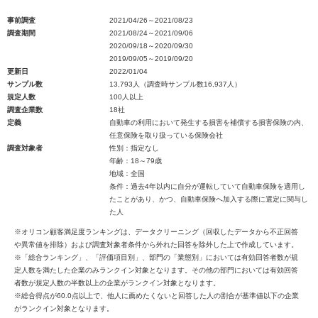
事前調査
2021/04/26～2021/08/23
調査期間
2021/08/24～2021/09/06
2020/09/18～2020/09/30
2019/09/05～2019/09/20
更新日
2022/01/04
サンプル数
13,793人（調査時サンプル数16,937人）
規定人数
100人以上
調査企業数
18社
定義
自動車の利用において発生する損害を補償する損害保険の内、
任意保険を取り扱っている保険会社
調査対象者
性別：指定なし
年齢：18～79歳
地域：全国
条件：過去4年以内に自分が運転していて自動車保険を適用し
たことがあり、かつ、自動車保険へ加入する際に選定に関与し
た人
※オリコン顧客満足度ランキングは、データクリーニング（回収したデータから不正回答
や異常値を排除）および調査対象者条件から外れた回答を除外した上で作成しています。
※「総合ランキング」、「評価項目別」、部門の「業態別」においては有効回答者数が規
定人数を満たした企業のみランクイン対象となります。その他の部門においては有効回答
者数が規定人数の半数以上の企業がランクイン対象となります。
※総合得点が60.0点以上で、他人に薦めたくないと回答した人の割合が基準値以下の企業
がランクイン対象となります。