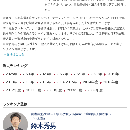
たことがあり、かつ、自動車保険へ加入する際に選定に関与し
た人
※オリコン顧客満足度ランキングは、データクリーニング（回収したデータから不正回答や異
常値を排除）および調査対象者条件から外れた回答を除外した上で作成しています。
※「総合ランキング」、「評価項目別」、部門の「業態別」においては有効回答者数が規定人
数を満たした企業のみランクイン対象となります。その他の部門においては有効回答者数が規
定人数の半数以上の企業がランクイン対象となります。
※総合得点が60.0点以上で、他人に薦めたくないと回答した人の割合が基準値以下の企業がラ
ンクイン対象となります。
≫ 詳細はこちら
過去ランキング
2025年
2024年
2023年
2022年
2021年
2020年
2019年
2018年
2016年
2015年
2014-2015年
2014年度
2013年度
2012年度
2011年度
2010年度
2009年度
2008年度
ランキング監修
慶應義塾大学理工学部教授／内閣府 上席科学技術政策フェロー
（非常勤）
鈴木秀男