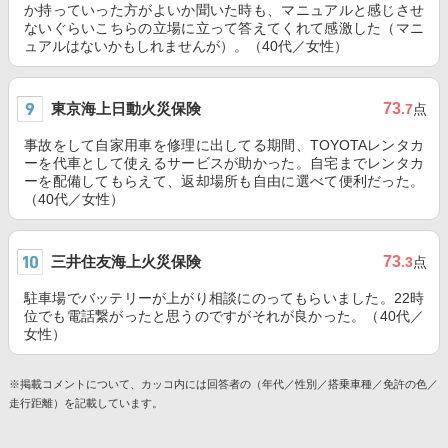
か持っていった方がよいか聞いた時も、マニュアルと感じさせ
ないぐらいこちらの立場に立って答えてくれて感激した（マニ
ュアルはないかもしれませんが）。（40代／女性）
東京海上日動火災保険
73
.7
点
事故をして自家用車を修理に出してる期間、TOYOTAレンタカ
ーを代車として使えるサービスが助かった。自宅までレンタカ
ーを配備してもらえて、返却場所も自由に選べて便利だった。
（40代／女性）
三井住友海上火災保険
73
.3
点
駐車場でバッテリーが上がり相談にのってもらいました。22時
位でも電話繋がったと思うのですがそれが良かった。（40代／
女性）
※掲載コメントについて、カッコ内には回答者の（年代／性別／搭乗車種／免許の色／
走行距離）を記載しています。