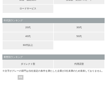
ロードサービス
年代別ランキング
20代
30代
40代
50代
60代以上
業態別ランキング
ダイレクト型
代理店型
※文字がグレーの部門は当社規定の条件を満たした企業が2社未満のため発表しておりません。
PR