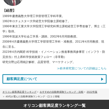
【経歴】
1989年慶應義塾大学理工学部管理工学科卒業。
1992年ロチェスター大学経営大学院修士課程修了。
1996年東京工業大学大学院理工学研究科博士課程経営工学専攻修了。博士（工
学）取得。
1996年筑波大学社会工学系・講師。2002年6月同助教授。
2008年4月慶應義塾大学理工学部管理工学科・准教授。2011年4月同教授、現
在に至る。
2023年4月内閣府 科学技術・イノベーション推進事務局参事官（インフラ・防
災担当）付上席科学技術政策フェロー（非常勤）
研究分野は応用統計解析、品質管理、マーケティング。
≫鈴木研究室についての詳細はこちら
顧客満足度について
オリコン顧客満足度ランキング
おすすめの自動車保険ランキング・比較
2022年版
40代が選んだ自動車保険ランキング・口コミ情報
オリコン顧客満足度
ランキング一覧