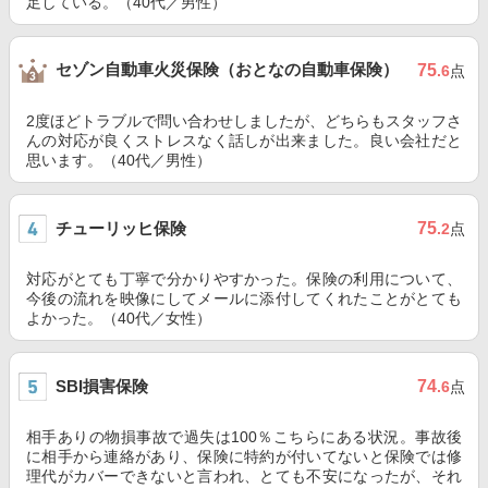
足している。（40代／男性）
セゾン自動車火災保険（おとなの自動車保険）
75
.6
点
2度ほどトラブルで問い合わせしましたが、どちらもスタッフさ
んの対応が良くストレスなく話しが出来ました。良い会社だと
思います。（40代／男性）
チューリッヒ保険
75
.2
点
対応がとても丁寧で分かりやすかった。保険の利用について、
今後の流れを映像にしてメールに添付してくれたことがとても
よかった。（40代／女性）
SBI損害保険
74
.6
点
相手ありの物損事故で過失は100％こちらにある状況。事故後
に相手から連絡があり、保険に特約が付いてないと保険では修
理代がカバーできないと言われ、とても不安になったが、それ