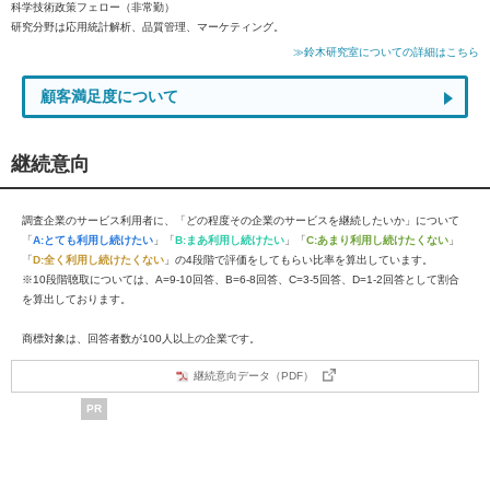
科学技術政策フェロー（非常勤）
研究分野は応用統計解析、品質管理、マーケティング。
≫鈴木研究室についての詳細はこちら
顧客満足度について
継続意向
調査企業のサービス利用者に、「どの程度その企業のサービスを継続したいか」について
「
A:とても利用し続けたい
」「
B:まあ利用し続けたい
」「
C:あまり利用し続けたくない
」
「
D:全く利用し続けたくない
」の4段階で評価をしてもらい比率を算出しています。
※10段階聴取については、A=9-10回答、B=6-8回答、C=3-5回答、D=1-2回答として割合
を算出しております。
商標対象は、回答者数が100人以上の企業です。
継続意向データ（PDF）
PR