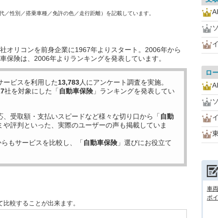
A
代／性別／搭乗車種／免許の色／走行距離）を記載しています。
オリコンを前身企業に1967年よりスタート。2006年から
車保険は、2006年よりランキングを発表しています。
ロ
サービスを利用した
13,783
人にアンケート調査を実施。
A
17
社を対象にした「
自動車保険
」ランキングを発表してい
応、受取額・支払いスピードなど様々な切り口から「
自動
ミや評判といった、実際のユーザーの声も掲載していま
からもサービスを比較し、「
自動車保険
」選びにお役立て
車
ポ
て比較することが出来ます。