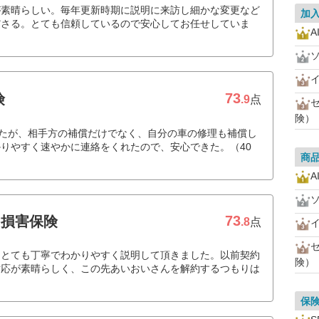
が素晴らしい。毎年更新時期に説明に来訪し細かな変更など
加
ださる。とても信頼しているので安心してお任せしていま
A
73
険
.9
点
険）
ったが、相手方の補償だけでなく、自分の車の修理も補償し
りやすく速やかに連絡をくれたので、安心できた。（40
商
A
73
和損害保険
.8
点
、とても丁寧でわかりやすく説明して頂きました。以前契約
険）
対応が素晴らしく、この先あいおいさんを解約するつもりは
保