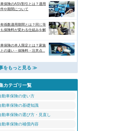
車保険のASV割引とは？適用
条件や期間について
故有係数適用期間とは？同じ等
でも保険料が変わる仕組みを解
動車保険の本人限定とは？家族
との違い・保険料・注意点...
事をもっと見る ≫
集カテゴリ一覧
自動車保険の使い方
自動車保険の基礎知識
自動車保険の選び方・見直し
自動車保険の補償内容