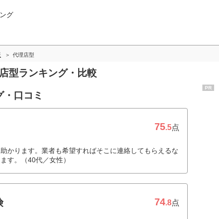
ング
版
代理店型
理店型ランキング・比較
PR
グ・口コミ
75
.5
点
て助かります。業者も希望すればそこに連絡してもらえるな
ます。（40代／女性）
74
険
.8
点