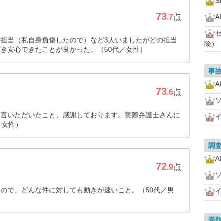
S
73
.7
点
A
担当（私自身負傷したので）など3人いましたがどの担当
険）
き安心できたことが良かった。（50代／女性）
事
A
73
.6
点
助言いただいたこと、感謝しております。実際弁護士さんに
／女性）
調
A
72
.9
点
ので、どんな件に対しても動きが速いこと。（50代／男
受