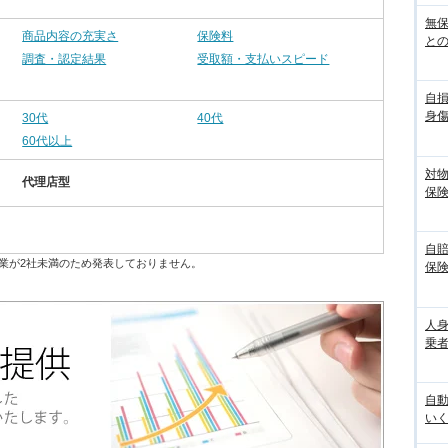
無
商品内容の充実さ
保険料
との
調査・認定結果
受取額・支払いスピード
自
身
30代
40代
60代以上
対
代理店型
保
自
業が2社未満のため発表しておりません。
保
人
乗者
自
いく