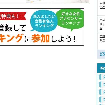
自動
の
事
級
説
自
限定
記
特