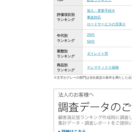
TOP
総合ランキング
加入・更新手続き
評価項目別
事故対応
ランキング
ロードサービスの充実さ
20代
年代別
ランキング
50代
業態別
ダイレクト型
ランキング
商品別
テレマティクス保険
ランキング
※文字がグレーの部門は当社規定の条件を満たした企